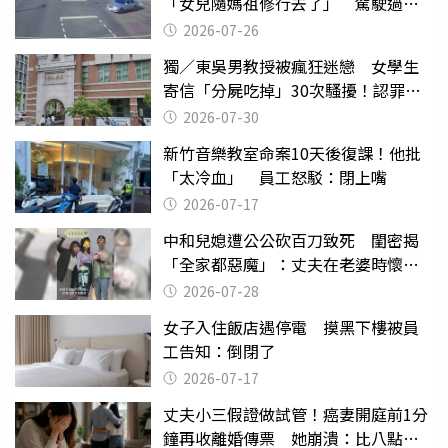
「女兒隨媽祖修行去了」 駕駛過失
致死判9月
2026-07-26
獨／東吳男教授被瘋狂迷戀 女學生
寄信「分屍吃掉」30次騷擾！認罪免
關
2026-07-30
新竹音樂教室命案10天後復課！他批
「太冷血」 員工怒駁：閉上嘴
2026-07-17
中和兒媳遭公公砍百刀致死 閨密揭
「全家都惡魔」：丈夫在老婆時懷孕
摔東西
2026-07-28
女子入住飯店遇停電 摸黑下樓被員
工告知：倒閉了
2026-07-17
丈夫小三假證做試管！癌妻開庭前1分
鐘再收離婚傳票 她崩潰：比八點檔