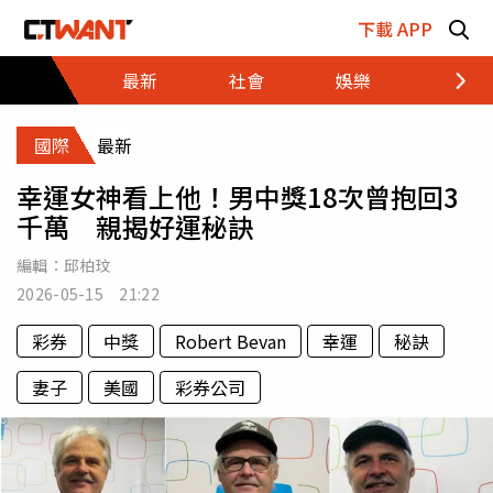
跳至主要內容區塊
下載 APP
最新
社會
娛樂
財經
國際
最新
幸運女神看上他！男中獎18次曾抱回3
千萬 親揭好運秘訣
編輯：
邱柏玟
2026-05-15 21:22
彩券
中獎
Robert Bevan
幸運
秘訣
妻子
美國
彩券公司