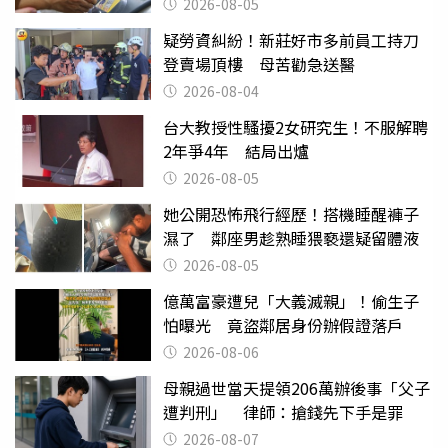
2026-08-05
疑勞資糾紛！新莊好市多前員工持刀
登賣場頂樓 母苦勸急送醫
2026-08-04
台大教授性騷擾2女研究生！不服解聘
2年爭4年 結局出爐
2026-08-05
她公開恐怖飛行經歷！搭機睡醒褲子
濕了 鄰座男趁熟睡猥褻還疑留體液
2026-08-05
億萬富豪遭兒「大義滅親」！偷生子
怕曝光 竟盜鄰居身份辦假證落戶
2026-08-06
母親過世當天提領206萬辦後事「父子
遭判刑」 律師：搶錢先下手是罪
2026-08-07