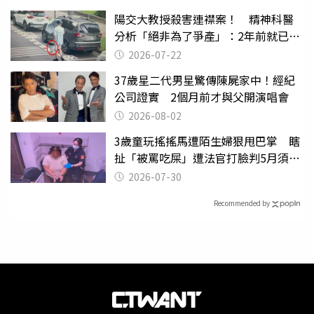
陽交大教授殺害連襟案！ 精神科醫
分析「絕非為了爭產」：2年前就已言
行詭異
2026-07-22
37歲星二代男星驚傳陳屍家中！經紀
公司證實 2個月前才與父開演唱會
2026-08-02
3歲童玩搖搖馬遭陌生婦狠甩巴掌 瞎
扯「被罵吃屎」遭法官打臉判5月須入
監
2026-07-30
Recommended by