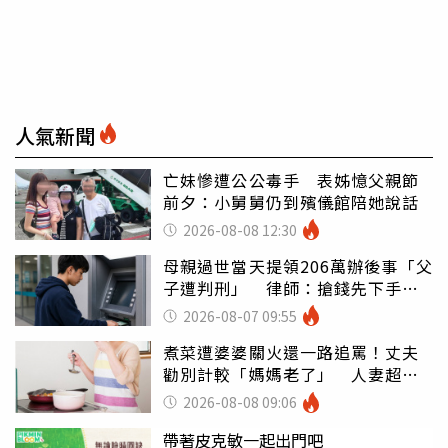
人氣新聞
亡妹慘遭公公毒手 表姊憶父親節
前夕：小舅舅仍到殯儀館陪她說話
2026-08-08 12:30
母親過世當天提領206萬辦後事「父
子遭判刑」 律師：搶錢先下手是
罪
2026-08-07 09:55
煮菜遭婆婆關火還一路追罵！丈夫
勸別計較「媽媽老了」 人妻超崩
潰：我像台傭
2026-08-08 09:06
帶著皮克敏一起出門吧