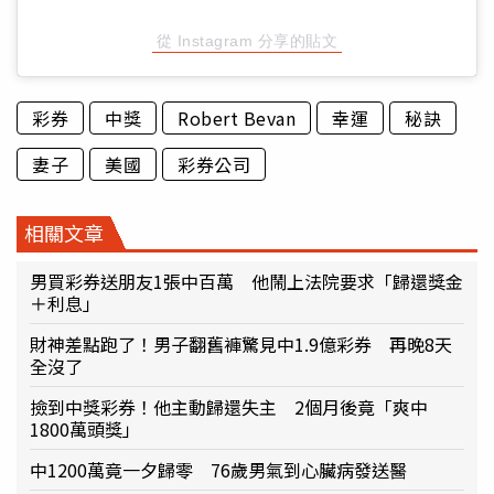
從 Instagram 分享的貼文
彩券
中獎
Robert Bevan
幸運
秘訣
妻子
美國
彩券公司
相關文章
男買彩券送朋友1張中百萬 他鬧上法院要求「歸還獎金
＋利息」
財神差點跑了！男子翻舊褲驚見中1.9億彩券 再晚8天
全沒了
撿到中獎彩券！他主動歸還失主 2個月後竟「爽中
1800萬頭獎」
中1200萬竟一夕歸零 76歲男氣到心臟病發送醫