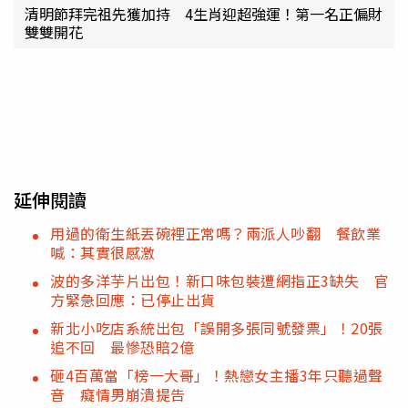
清明節拜完祖先獲加持 4生肖迎超強運！第一名正偏財
雙雙開花
延伸閱讀
用過的衛生紙丟碗裡正常嗎？兩派人吵翻 餐飲業
喊：其實很感激
波的多洋芋片出包！新口味包裝遭網指正3缺失 官
方緊急回應：已停止出貨
新北小吃店系統出包「誤開多張同號發票」！20張
追不回 最慘恐賠2億
砸4百萬當「榜一大哥」！熱戀女主播3年只聽過聲
音 癡情男崩潰提告