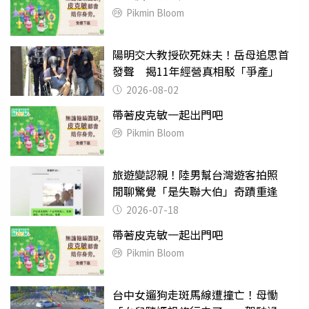
Pikmin Bloom
陽明交大教授砍死妹夫！岳母追思首
發聲 揭11年經營真相駁「爭產」
2026-08-02
帶著皮克敏一起出門吧
Pikmin Bloom
旅遊變認親！陸男幫台灣遊客拍照
閒聊驚覺「是失聯大伯」奇蹟重逢
2026-07-18
帶著皮克敏一起出門吧
Pikmin Bloom
台中女遛狗走斑馬線遭撞亡！母慟