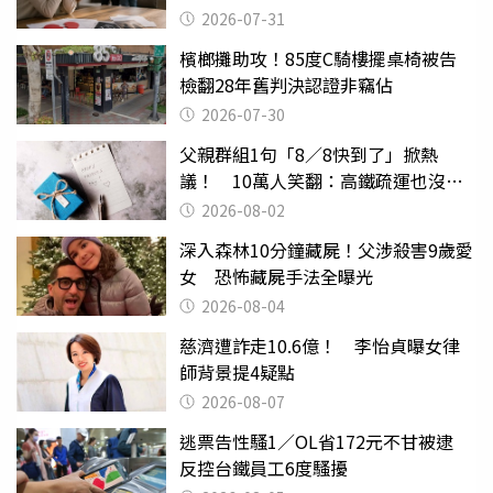
還扯
2026-07-31
檳榔攤助攻！85度C騎樓擺桌椅被告
檢翻28年舊判決認證非竊佔
2026-07-30
父親群組1句「8／8快到了」掀熱
議！ 10萬人笑翻：高鐵疏運也沒列
父親節
2026-08-02
深入森林10分鐘藏屍！父涉殺害9歲愛
女 恐怖藏屍手法全曝光
2026-08-04
慈濟遭詐走10.6億！ 李怡貞曝女律
師背景提4疑點
2026-08-07
逃票告性騷1／OL省172元不甘被逮
反控台鐵員工6度騷擾