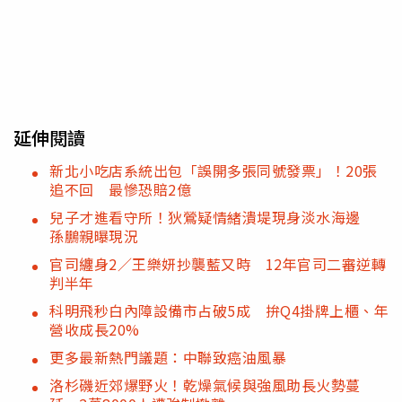
延伸閱讀
新北小吃店系統出包「誤開多張同號發票」！20張
追不回 最慘恐賠2億
兒子才進看守所！狄鶯疑情緒潰堤現身淡水海邊
孫鵬親曝現況
官司纏身2／王樂妍抄襲藍又時 12年官司二審逆轉
判半年
科明飛秒白內障設備市占破5成 拚Q4掛牌上櫃、年
營收成長20%
更多最新熱門議題：中聯致癌油風暴
洛杉磯近郊爆野火！乾燥氣候與強風助長火勢蔓