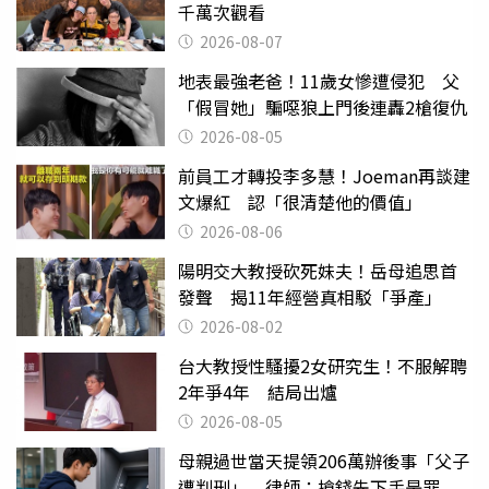
千萬次觀看
2026-08-07
地表最強老爸！11歲女慘遭侵犯 父
「假冒她」騙噁狼上門後連轟2槍復仇
2026-08-05
前員工才轉投李多慧！Joeman再談建
文爆紅 認「很清楚他的價值」
2026-08-06
陽明交大教授砍死妹夫！岳母追思首
發聲 揭11年經營真相駁「爭產」
2026-08-02
台大教授性騷擾2女研究生！不服解聘
2年爭4年 結局出爐
2026-08-05
母親過世當天提領206萬辦後事「父子
遭判刑」 律師：搶錢先下手是罪