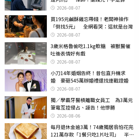
2026-08-07
買195元鹹酥雞忘帶錢！老闆神操作
「倒找5元」 全網看哭：這就是台灣
2026-08-07
3歲米格魯偷吃1.1kg軟糖 被獸醫催
吐後表情好有戲
2026-08-07
小刀14年婚姻告終！昔包直升機求
婚 豪砸545萬辦婚禮還找連戰證婚
2026-08-07
獨／學霸牙醫槓離職女員工 為3萬元
筆電互控侵占、誣告！他慘勝
2026-08-06
每月退休金逾3萬！74歲獨居翁怕花完
121萬存款「1餐只吃1片吐司」 半年