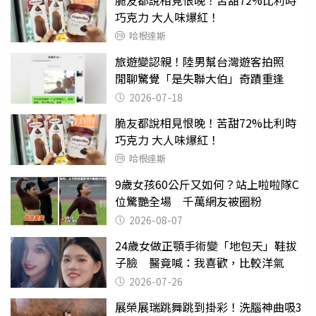
巧克力 大人味爆紅！
哈根達斯
旅遊變認親！陸男幫台灣遊客拍照
閒聊驚覺「是失聯大伯」奇蹟重逢
2026-07-18
脆友都說相見恨晚！苦甜72%比利時
巧克力 大人味爆紅！
哈根達斯
9歲女孩60公斤又如何？站上啦啦隊C
位驚艷全場 千萬網友被圈粉
2026-08-07
24歲女做正顎手術變「地包天」鞋拔
子臉 醫竟喊：我喜歡，比較洋氣
2026-07-26
展榮展瑞跳舞跳到掛彩！洗腦神曲吸3