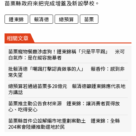
苗栗縣政府來把完成增蓋及新設學校。
鍾東錦
賴清德
總預算
苗栗
相關文章
苗栗寵物餐廳涉虐狗！鍾東錦稱「只是平平踢」 米可
白氣炸：是在縱容施暴者
批賴清德「嘲諷打擊認真做事的人」 賴香伶：感到非
常失望
總預算若通過苗栗多28億元 賴清德籲鍾東錦應代表地
方講話
苗栗推主動公告食材來源 鍾東錦：讓消費者買得放
心、吃得安心
苗栗縣首件公設解編市地重劃案動土 鍾東錦：全縣
204案會陸續推動還地於民