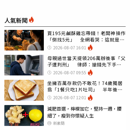
人氣新聞
買195元鹹酥雞忘帶錢！老闆神操作
「倒找5元」 全網看哭：這就是台
灣
2026-08-07 16:01
母親過世當天提領206萬辦後事「父
子遭判刑」 律師：搶錢先下手是
罪
2026-08-07 09:55
坐擁百萬存款仍不敢花！74歲獨居
翁「1餐只吃1片吐司」 半年後暴
瘦嚇壞女兒
2026-08-07 12:01
減肥首選，檸檬加它，堅持一週，腰
細了，瘦到你懷疑人生
新素簡