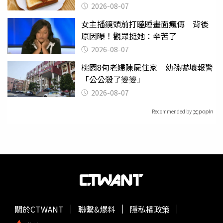
後暴瘦嚇壞女兒
2026-08-07
女主播鏡頭前打瞌睡畫面瘋傳 背後
原因曝！觀眾挺她：辛苦了
2026-08-07
桃園8旬老婦陳屍住家 幼孫嚇壞報警
「公公殺了婆婆」
2026-08-07
Recommended by
關於CTWANT
聯繫&爆料
隱私權政策