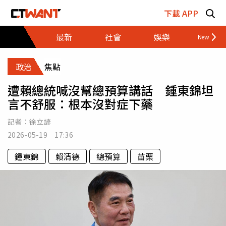
跳至主要內容區塊
下載 APP
最新
社會
娛樂
財經
政治
焦點
遭賴總統喊沒幫總預算講話 鍾東錦坦
言不舒服：根本沒對症下藥
記者：
徐立諺
2026-05-19 17:36
鍾東錦
賴清德
總預算
苗栗