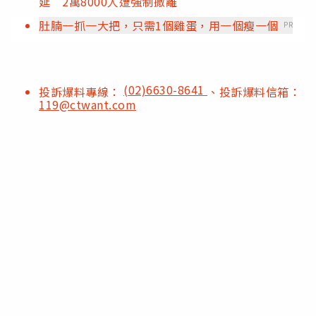
延 2萬8000人遭強制撤離
肚腩一抓一大把，只需1個雞蛋，用一個瘦一個
PR
(02)6630-8641
投訴爆料專線：
、投訴爆料信箱：
119@ctwant.com