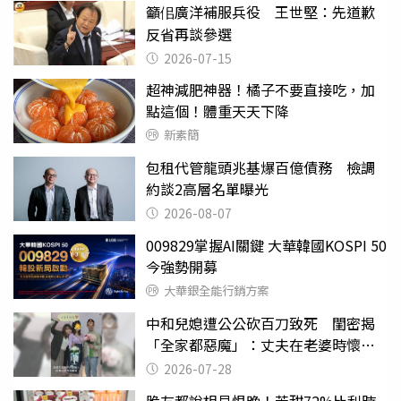
籲佀廣洋補服兵役 王世堅：先道歉
反省再談參選
2026-07-15
超神減肥神器！橘子不要直接吃，加
點這個！體重天天下降
新素簡
包租代管龍頭兆基爆百億債務 檢調
約談2高層名單曝光
2026-08-07
009829掌握AI關鍵 大華韓國KOSPI 50
今強勢開募
大華銀全能行銷方案
中和兒媳遭公公砍百刀致死 閨密揭
「全家都惡魔」：丈夫在老婆時懷孕
摔東西
2026-07-28
脆友都說相見恨晚！苦甜72%比利時