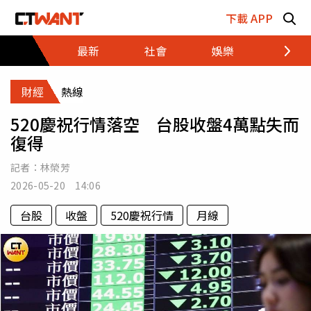
跳至主要內容區塊
下載 APP
最新
社會
娛樂
財經
財經
熱線
520慶祝行情落空 台股收盤4萬點失而
復得
記者：
林榮芳
2026-05-20 14:06
台股
收盤
520慶祝行情
月線