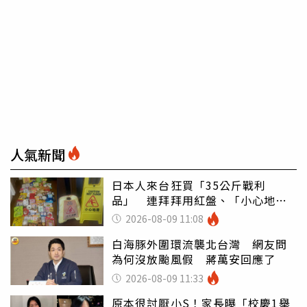
人氣新聞
日本人來台狂買「35公斤戰利
品」 連拜拜用紅盤、「小心地
滑」告示牌也帶回家
2026-08-09 11:08
白海豚外圍環流襲北台灣 網友問
為何沒放颱風假 蔣萬安回應了
2026-08-09 11:33
原本很討厭小S！家長曝「校慶1舉