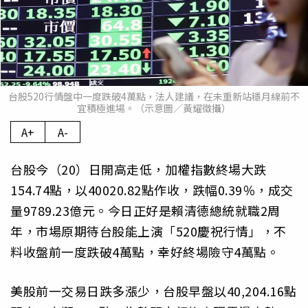
台股520行情盤中一度跌破4萬點，法人建議，在未重新站穩月線前不
宜積極進場。（示意圖／黃耀徵攝）
A+
A-
台股今（20）日開高走低，加權指數終場大跌
154.74點，以40020.82點作收，跌幅0.39％，成交
量9789.23億元。今日正好是賴清德總統就職2周
年，市場原期待台股能上演「520慶祝行情」，不
料收盤前一度跌破4萬點，幸好終場險守4萬點。
美股前一交易日跌多漲少，台股早盤以40,204.16點