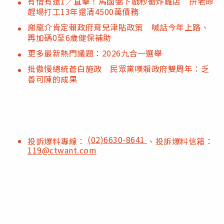
有借有還1／直擊！馬國弼下戲秒衝炸雞店 拚老命
趕場打工13年還清4500萬債務
謝龍介肯定賴政府育兒津貼政策 喊話今年上路、
再加碼0至6歲健保補助
更多最新熱門議題：2026九合一選舉
批傲慢總統蒼白施政 民眾黨嘆賴政府雙周年：乏
善可陳的成果
(02)6630-8641
投訴爆料專線：
、投訴爆料信箱：
119@ctwant.com