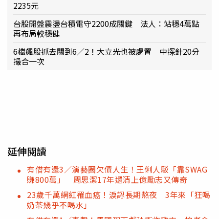
2235元
台股開盤震盪台積電守2200成關鍵 法人：站穩4萬點
再布局較穩健
6檔飆股抓去關到6／2！大立光也被處置 中探針20分
撮合一次
延伸閱讀
有借有還3／演藝圈欠債人生！王俐人駁「靠SWAG
賺800萬」 周思潔17年還清上億勵志又傳奇
23歲千萬網紅罹血癌！淚認長期熬夜 3年來「狂喝
奶茶幾乎不喝水」