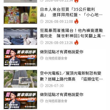
2026-08-09 12:54
日本人來台狂買「35公斤戰利
品」 連拜拜用紅盤、「小心地
滑」告示牌也帶回家
2026-08-09 11:08
狂風暴雨灌進陽台！他內褲竟遭颱
風吹走 陳世軒神回1句笑翻上萬網
友
2026-08-09 13:26
做到這點才有資格說愛你
台灣癌症基金會
空中光電板1／屋頂光電新制恐有變
數？迷糊上路代價高 「這類住宅」
衝擊最大
2026-07-30
做到這點才有資格說愛你
台灣癌症基金會