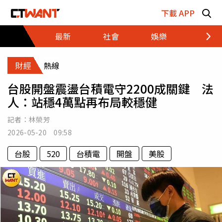
跳至主要內容區塊
下載 APP
最新
社會
娛樂
財經
財經
熱線
台股開盤震盪台積電守2200成關鍵 法
人：站穩4萬點再布局較穩健
記者：
林榮芳
2026-05-20 09:58
台股
520
台積電
開盤
美股