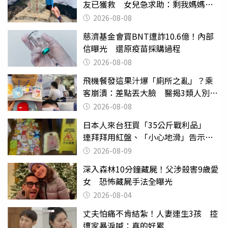
友已獲救 女兒急求助：剩我媽媽還
沒找到
2026-08-08
慈濟基金會買BNT遭詐10.6億！內部
信曝光 還原疫苗採購過程
2026-08-08
飛機餐發這果汁爆「廁所之亂」？乘
客崩潰：差點丟大臉 醫揭3類人別亂
喝
2026-08-08
日本人來台狂買「35公斤戰利品」
連拜拜用紅盤、「小心地滑」告示牌
也帶回家
2026-08-09
深入森林10分鐘藏屍！父涉殺害9歲愛
女 恐怖藏屍手法全曝光
2026-08-04
丈夫怕痛不肯結紮！人妻連生3孩 控
遭家暴淚喊：真的好累