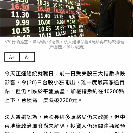
520行情落空，陷4萬點保衛戰，法人建議站穩4萬點再布局較穩健。
（示意圖／侯世駿攝）
A+
A-
今天正逢總統就職日，前一日受美股三大指數收跌
影響，今(20)日台股小漲開出，雖一度最高漲逾百
點，但仍回跌於平盤震盪，加權指數約在40200點
上下，台積電一度跌破2200元。
法人普遍認為，台股長線多頭格局仍未改變，但中
東地緣政治風險尚未解除，投資人仍須關注通膨預