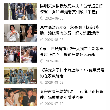
陽明交大教授砍死妹夫！岳母追思首
發聲 揭11年經營真相駁「爭產」
2026-08-02
原本很討厭小S！家長曝「校慶1舉
動」讓她徹底改觀 網友洗版認證
2026-08-08
C羅「世紀婚禮」2千人搶看！新娘車
遭瘋狂包圍 最後竟是超大烏龍
2026-08-09
《陽光女子》串流上線！7.7億票房電
影在家就能看
2026-08-07
吳宗憲突認離婚12年 起底「正牌憲
嫂」張葳葳當年隱婚內幕
2026-07-19