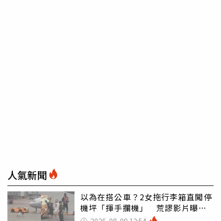
人氣新聞
以為在搭公車？2女拖行李箱直闖停
機坪「揮手攔機」 荒謬影片曝網
傻眼