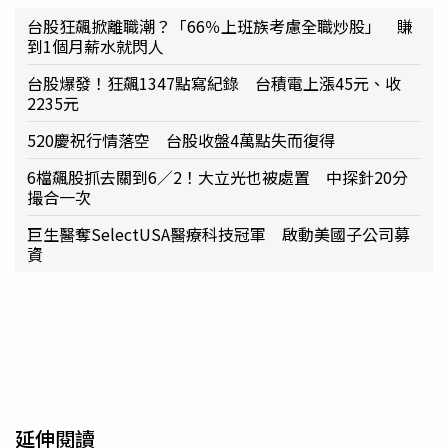
台股狂飆掀離職潮？「66％上班族考慮全職炒股」 賺
到1個月薪水就閃人
台股爆發！狂飆1347點寫紀錄 台積電上漲45元、收
2235元
520慶祝行情落空 台股收盤4萬點失而復得
6檔飆股抓去關到6／2！大立光也被處置 中探針20分
撮合一次
巨生醫奪SelectUSA醫療科技冠軍 啟動美國子公司募
資
延伸閱讀