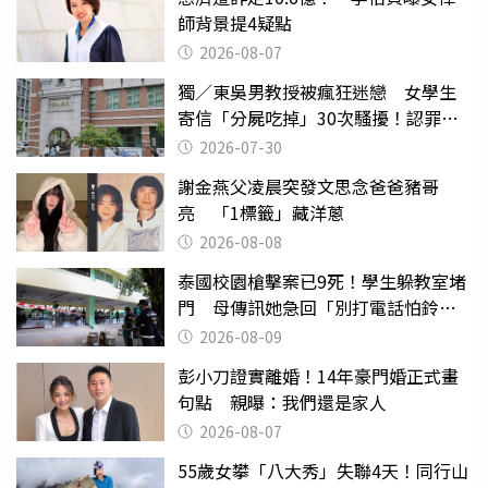
師背景提4疑點
2026-08-07
獨／東吳男教授被瘋狂迷戀 女學生
寄信「分屍吃掉」30次騷擾！認罪免
關
2026-07-30
謝金燕父凌晨突發文思念爸爸豬哥
亮 「1標籤」藏洋蔥
2026-08-08
泰國校園槍擊案已9死！學生躲教室堵
門 母傳訊她急回「別打電話怕鈴
響」
2026-08-09
彭小刀證實離婚！14年豪門婚正式畫
句點 親曝：我們還是家人
2026-08-07
55歲女攀「八大秀」失聯4天！同行山