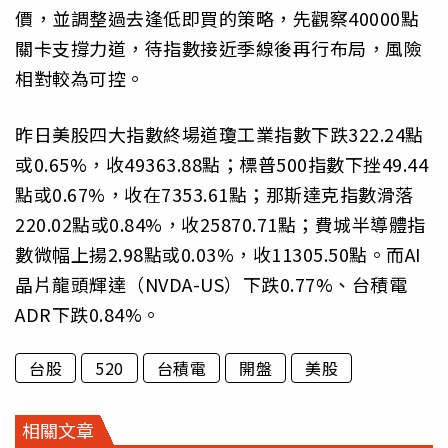
價，並調整過去逢低即買的策略，先觀察40000點
關卡支撐力道，待指數接近季線後再行布局，風險
相對較為可控。
昨日美股四大指數終場道瓊工業指數下跌322.24點
或0.65%，收49363.88點；標普500指數下挫49.44
點或0.67%，收在7353.61點；那斯達克指數滑落
220.02點或0.84%，收25870.71點；費城半導體指
數微幅上揚2.98點或0.03%，收11305.50點。而AI
晶片龍頭輝達（NVDA-US）下跌0.77%、台積電
ADR下跌0.84%。
台股
520
台積電
開盤
美股
相關文章