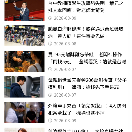
台中教師遭學生攻擊恐失明 葉元之
批人本回應：對老師太苛刻
2026-08-09
颱風白海豚肆虐！旅客遇返台班機取
消 達人勸「這件事要先做」
2026-08-08
買195元鹹酥雞忘帶錢！老闆神操作
「倒找5元」 全網看哭：這就是台灣
2026-08-07
母親過世當天提領206萬辦後事「父子
遭判刑」 律師：搶錢先下手是罪
2026-08-07
外籍車手來台「領完就跑」！4人快閃
犯案全栽了 機場也逃不掉
2026-08-09
慈濟遭詐走10.6億！ 李怡貞曝女律