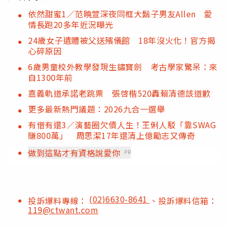
依然甜蜜1／范曉萱深夜同框大鬍子男友Allen 愛
情長跑20多年近況曝光
24歲女子遺體被父送殯儀館 18年沒火化！官方揭
心碎原因
6歲男童校外教學發現生鏽寶劍 考古學家驚呆：來
自1300年前
嘉義軌道承諾老跳票 張啓楷520轟賴清德該道歉
更多最新熱門議題：2026九合一選舉
有借有還3／演藝圈欠債人生！王俐人駁「靠SWAG
賺800萬」 周思潔17年還清上億勵志又傳奇
做到這點才有資格說愛你
PR
(02)6630-8641
投訴爆料專線：
、投訴爆料信箱：
119@ctwant.com