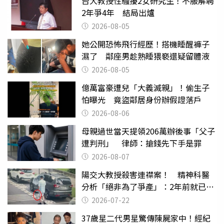
台大教授性騷擾2女研究生！不服解聘
2年爭4年 結局出爐
2026-08-05
她公開恐怖飛行經歷！搭機睡醒褲子
濕了 鄰座男趁熟睡猥褻還疑留體液
2026-08-05
億萬富豪遭兒「大義滅親」！偷生子
怕曝光 竟盜鄰居身份辦假證落戶
2026-08-06
母親過世當天提領206萬辦後事「父子
遭判刑」 律師：搶錢先下手是罪
2026-08-07
陽交大教授殺害連襟案！ 精神科醫
分析「絕非為了爭產」：2年前就已言
行詭異
2026-07-22
37歲星二代男星驚傳陳屍家中！經紀