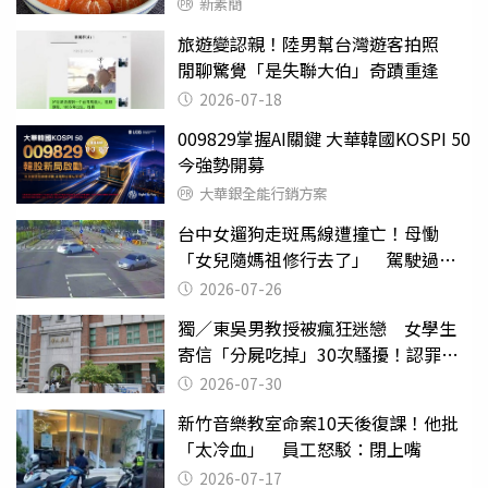
新素簡
旅遊變認親！陸男幫台灣遊客拍照
閒聊驚覺「是失聯大伯」奇蹟重逢
2026-07-18
009829掌握AI關鍵 大華韓國KOSPI 50
今強勢開募
大華銀全能行銷方案
台中女遛狗走斑馬線遭撞亡！母慟
「女兒隨媽祖修行去了」 駕駛過失
致死判9月
2026-07-26
獨／東吳男教授被瘋狂迷戀 女學生
寄信「分屍吃掉」30次騷擾！認罪免
關
2026-07-30
新竹音樂教室命案10天後復課！他批
「太冷血」 員工怒駁：閉上嘴
2026-07-17