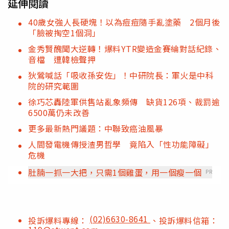
延伸閱讀
40歲女強人長硬塊！以為痘痘隨手亂塗藥 2個月後
「臉被掏空1個洞」
金秀賢醜聞大逆轉！爆料YTR變造金賽綸對話紀錄、
音檔 遭韓檢聲押
狄鶯喊話「吸收孫安佐」！中研院長：軍火是中科
院的研究範圍
徐巧芯轟陸軍供售站亂象頻傳 缺貨126項、裁罰逾
6500萬仍未改善
更多最新熱門議題：中聯致癌油風暴
人間發電機傳授渣男哲學 竟陷入「性功能障礙」
危機
肚腩一抓一大把，只需1個雞蛋，用一個瘦一個
PR
(02)6630-8641
投訴爆料專線：
、投訴爆料信箱：