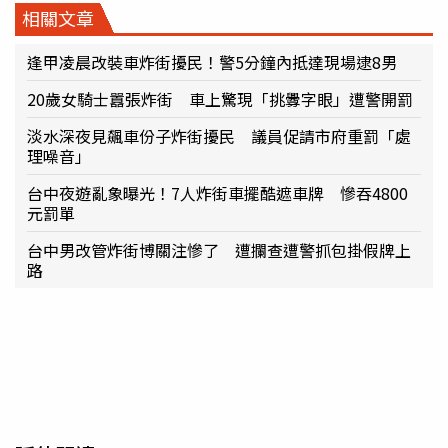
相關文章
逢甲凌晨改裝車炸街擾民！警5分鐘內抵達現場逮8男
20歲女騎士囂張炸街 車上驚現「挑釁字眼」遭警開罰
淡水深夜見飆車份子炸街擾民 議員促請市府重罰「處
理噪音」
台中夜遊亂象曝光！7人炸街車擺酷遮車牌 慘吞4800
元罰單
台中男改管炸街博關注慘了 遭攔查遭警抓包掛假牌上
路