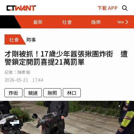
跳至主要內容區塊
下載 APP
最新
社會
娛樂
財經
社會
時事
才剛被抓！17歲少年囂張揪團炸街 遭
警鎖定開罰喜提21萬罰單
記者：
陳柔瑜
2026-05-21 17:44
炸街
競速
無照
林口