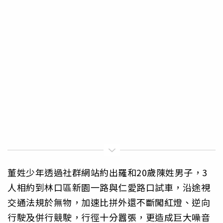
董姓少年透過社群網站約出羅和20歲陳姓男子，3
人相約到林口區新園一路與仁愛路口試車，沿途視
交通法規於無物，加速比拼外還不斷闖紅燈、逆向
行駛及併行競駛，行徑十分囂張，更造成巨大噪音