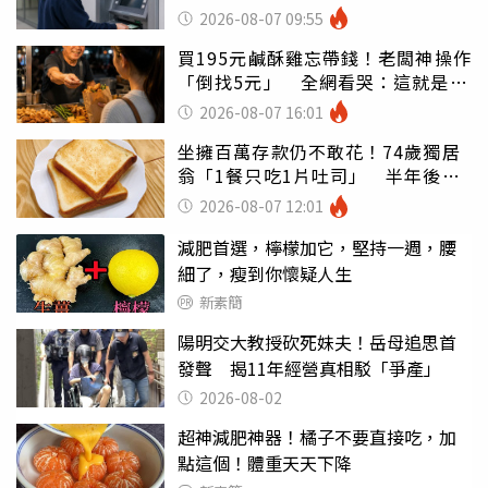
罪
2026-08-07 09:55
買195元鹹酥雞忘帶錢！老闆神操作
「倒找5元」 全網看哭：這就是台
灣
2026-08-07 16:01
坐擁百萬存款仍不敢花！74歲獨居
翁「1餐只吃1片吐司」 半年後暴
瘦嚇壞女兒
2026-08-07 12:01
減肥首選，檸檬加它，堅持一週，腰
細了，瘦到你懷疑人生
新素簡
陽明交大教授砍死妹夫！岳母追思首
發聲 揭11年經營真相駁「爭產」
2026-08-02
超神減肥神器！橘子不要直接吃，加
點這個！體重天天下降