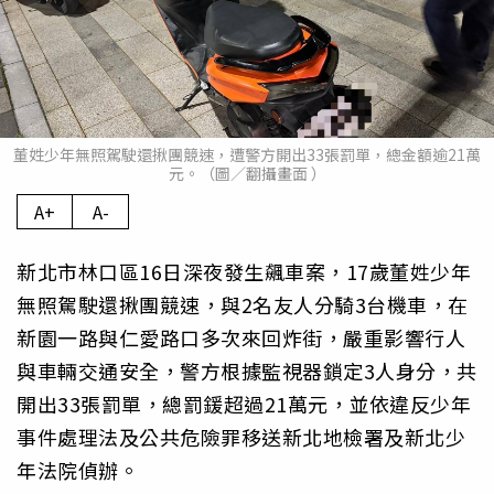
董姓少年無照駕駛還揪團競速，遭警方開出33張罰單，總金額逾21萬
元。（圖／翻攝畫面 ）
A+
A-
新北市林口區16日深夜發生飆車案，17歲董姓少年
無照駕駛還揪團競速，與2名友人分騎3台機車，在
新園一路與仁愛路口多次來回炸街，嚴重影響行人
與車輛交通安全，警方根據監視器鎖定3人身分，共
開出33張罰單，總罰鍰超過21萬元，並依違反少年
事件處理法及公共危險罪移送新北地檢署及新北少
年法院偵辦。