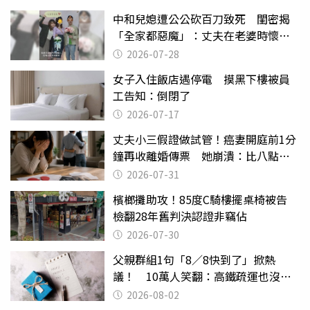
中和兒媳遭公公砍百刀致死 閨密揭
「全家都惡魔」：丈夫在老婆時懷孕
摔東西
2026-07-28
女子入住飯店遇停電 摸黑下樓被員
工告知：倒閉了
2026-07-17
丈夫小三假證做試管！癌妻開庭前1分
鐘再收離婚傳票 她崩潰：比八點檔
還扯
2026-07-31
檳榔攤助攻！85度C騎樓擺桌椅被告
檢翻28年舊判決認證非竊佔
2026-07-30
父親群組1句「8／8快到了」掀熱
議！ 10萬人笑翻：高鐵疏運也沒列
父親節
2026-08-02