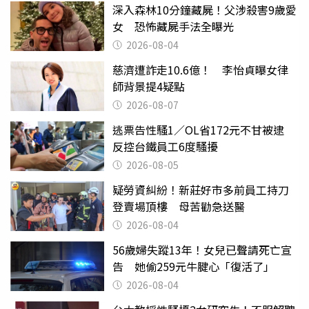
深入森林10分鐘藏屍！父涉殺害9歲愛
女 恐怖藏屍手法全曝光
2026-08-04
慈濟遭詐走10.6億！ 李怡貞曝女律
師背景提4疑點
2026-08-07
逃票告性騷1／OL省172元不甘被逮
反控台鐵員工6度騷擾
2026-08-05
疑勞資糾紛！新莊好市多前員工持刀
登賣場頂樓 母苦勸急送醫
2026-08-04
56歲婦失蹤13年！女兒已聲請死亡宣
告 她偷259元牛腱心「復活了」
2026-08-04