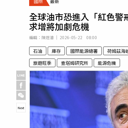
國際
最新
人物
汽車
全球油市恐進入「紅色警戒
專欄
求增將加劇危機
房產新勢力
編輯：
陳煜濬
2026-05-22 08:00
石油
庫存
國際能源總署
荷姆茲海
旅遊旺季
查塔姆研究所
能源危機
Next