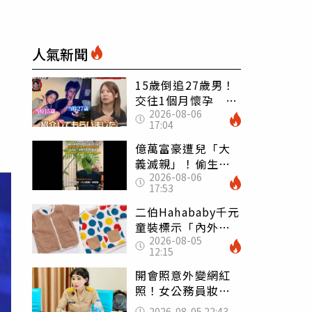
需
人氣新聞
15歲倒追27歲男！
交往1個月懷孕 36
2026-08-06
歲當阿嬤故事曝光
17:04
億萬富豪遭兒「大
義滅親」！偷生子
2026-08-06
怕曝光 竟盜鄰居
17:53
身份辦假證落戶
二伯Hahababy千元
童裝標示「內外層
2026-08-05
皆純棉」 SGS檢
12:15
測證明：內裡100%
聚酯纖維
開會照意外變網紅
照！女公務員妝容
掀2千則留言 本人
2026-08-05 22:43