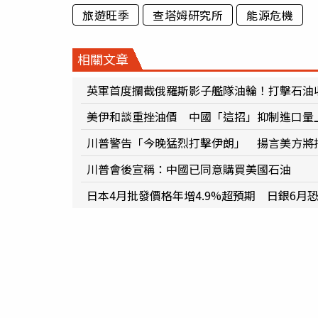
旅遊旺季
查塔姆研究所
能源危機
相關文章
英軍首度攔截俄羅斯影子艦隊油輪！打擊石油
美伊和談重挫油價 中國「這招」抑制進口量
川普警告「今晚猛烈打擊伊朗」 揚言美方將
川普會後宣稱：中國已同意購買美國石油
日本4月批發價格年增4.9%超預期 日銀6月