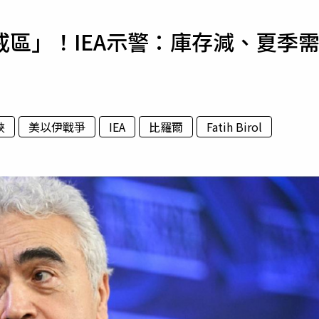
寵物
區」！IEA示警：庫存減、夏季
運勢
運動
梅酒
峽
美以伊戰爭
IEA
比羅爾
Fatih Birol