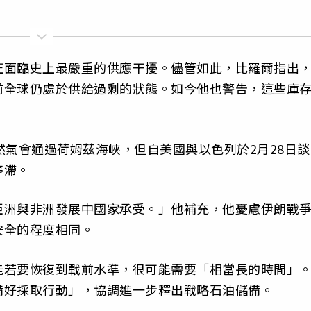
正面臨史上最嚴重的供應干擾。儘管如此，比羅爾指出
前全球仍處於供給過剩的狀態。如今他也警告，這些庫
然氣會通過荷姆茲海峽，但自美國與以色列於2月28日談
停滯。
亞洲與非洲發展中國家承受。」他補充，他憂慮伊朗戰
安全的程度相同。
能若要恢復到戰前水準，很可能需要「相當長的時間」
備好採取行動」，協調進一步釋出戰略石油儲備。