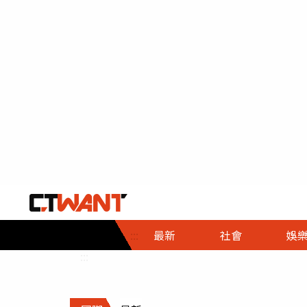
社會首頁
娛樂首頁
財經首頁
政
:::
最新
社會
娛
時事
即時
熱線
:::
直擊
大條
人物
調查
專題
３Ｃ