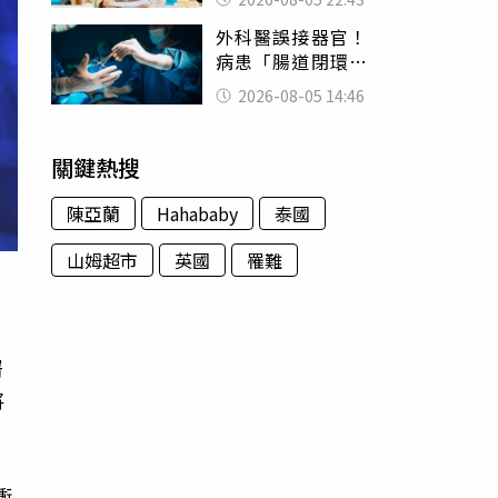
怒嗆：化妝有錯嗎
外科醫誤接器官！
病患「腸道閉環」
無法排便險死 同
2026-08-05 14:46
行看傻：糟糕至極
關鍵熱搜
陳亞蘭
Hahababy
泰國
山姆超市
英國
罹難
署
將
衝