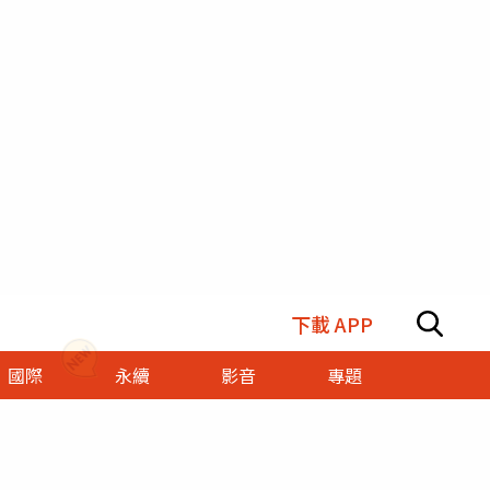
下載 APP
國際
永續
影音
專題