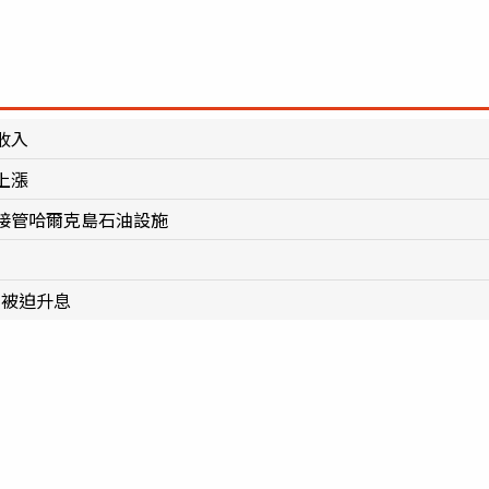
收入
上漲
接管哈爾克島石油設施
恐被迫升息