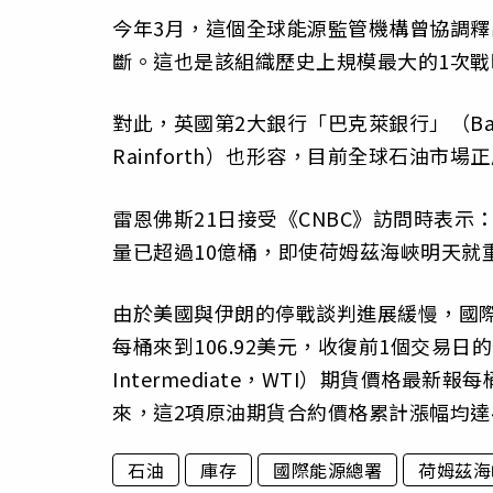
今年3月，這個全球能源監管機構曾協調釋
斷。這也是該組織歷史上規模最大的1次戰
對此，英國第2大銀行「巴克萊銀行」（Barc
Rainforth）也形容，目前全球石油市
雷恩佛斯21日接受《CNBC》訪問時表
量已超過10億桶，即使荷姆茲海峽明天就
由於美國與伊朗的停戰談判進展緩慢，國際指標
每桶來到106.92美元，收復前1個交易日的
Intermediate，WTI）期貨價格最新
來，這2項原油期貨合約價格累計漲幅均達
石油
庫存
國際能源總署
荷姆茲海