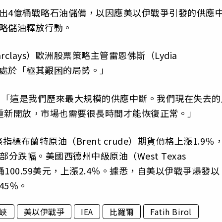
出4億桶戰略石油儲備，以因應美以伊戰爭引發的供應
略儲油釋放行動。
lays）歐洲股票策略主管雷恩佛斯（Lydia
場正處於「極其艱困的局勢。」
示：「這是我們歷來最大規模的供應中斷。我們現在失去的
重新開放，市場也需要很長時間才能恢復正常。」
布蘭特原油（Brent crude）期貨價格上漲1.9％
部分跌幅。美國西德州中級原油（West Texas
報每桶100.59美元，上漲2.4％。據悉，自美以伊戰爭爆發以
45％。
峽
美以伊戰爭
IEA
比羅爾
Fatih Birol