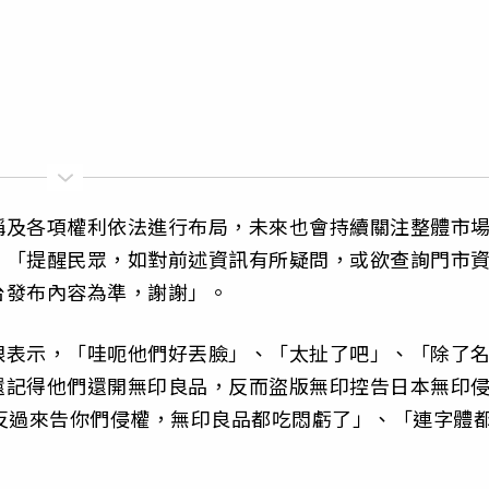
稱及各項權利依法進行布局，未來也會持續關注整體市
，「提醒民眾，如對前述資訊有所疑問，或欲查詢門市
台發布內容為準，謝謝」。
眼表示，「哇呃他們好丟臉」、「太扯了吧」、「除了
還記得他們還開無印良品，反而盜版無印控告日本無印
反過來告你們侵權，無印良品都吃悶虧了」、「連字體