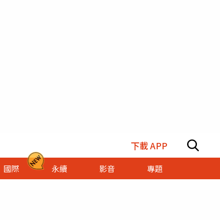
下載 APP
國際
永續
影音
專題