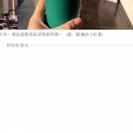
曜和茶，連店面風格與菜單都照搬。（圖／翻攝自小紅書）