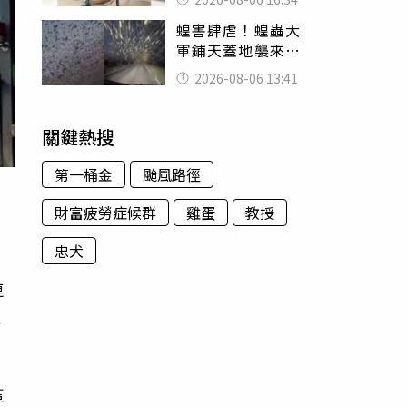
暴力男」離譜紀錄
蝗害肆虐！蝗蟲大
曝光
軍鋪天蓋地襲來宛
如末日 網驚：聖
2026-08-06 13:41
經十災
關鍵熱搜
第一桶金
颱風路徑
財富疲勞症候群
雞蛋
教授
忠犬
」
連
似
這