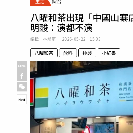
生活
綜合
人物
汽車
八曜和茶出現「中國山寨
專欄
明酸：演都不演
房產新勢力
編輯：
林郁庭
2026-05-22 15:33
八曜和茶
飲料
抄襲
小紅書
Next