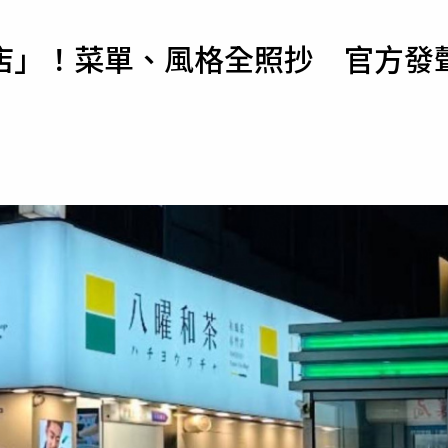
寵物
店」！菜單、風格全照抄 官方發
運勢
運動
梅酒