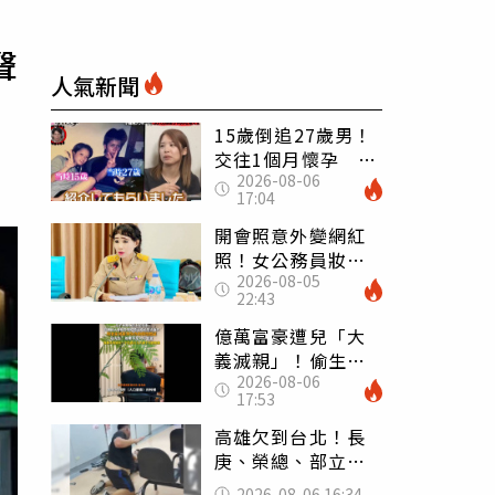
聲
人氣新聞
15歲倒追27歲男！
交往1個月懷孕 36
2026-08-06
歲當阿嬤故事曝光
17:04
開會照意外變網紅
照！女公務員妝容
2026-08-05
掀2千則留言 本人
22:43
怒嗆：化妝有錯嗎
億萬富豪遭兒「大
義滅親」！偷生子
2026-08-06
怕曝光 竟盜鄰居
17:53
身份辦假證落戶
高雄欠到台北！長
庚、榮總、部立醫
院都受害 「醫療
2026-08-06 16:34