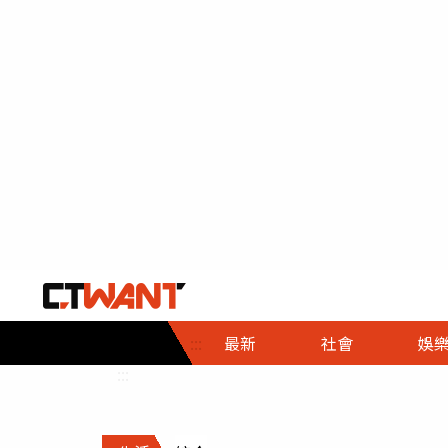
社會首頁
娛樂首頁
財經首頁
政
:::
最新
社會
娛
時事
即時
熱線
:::
直擊
大條
人物
調查
專題
３Ｃ