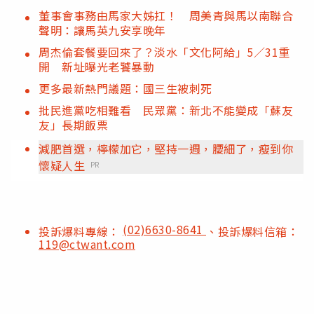
董事會事務由馬家大姊扛！ 周美青與馬以南聯合
聲明：讓馬英九安享晚年
周杰倫套餐要回來了？淡水「文化阿給」5／31重
開 新址曝光老饕暴動
更多最新熱門議題：國三生被刺死
批民進黨吃相難看 民眾黨：新北不能變成「蘇友
友」長期飯票
減肥首選，檸檬加它，堅持一週，腰細了，瘦到你
懷疑人生
PR
(02)6630-8641
投訴爆料專線：
、投訴爆料信箱：
119@ctwant.com