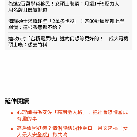
為逃2百萬學貸移民！女碩士裝窮：月還1千9壓力大
用名牌耳機被抓包
海歸碩士求職碰壁「2萬多也投」！寄80封履歷難上岸
崩潰：連根香蕉都不給？
連收6封「台積電屎缺」邀約仍想等更好的！ 成大電機
碩士嘆：想去竹科
延伸閱讀
心理師揭孫安佐「高刺激人格」：把社會恐懼當成
有趣的事
高房價照妖鏡？情侶談結婚秒翻車 呂文婉揭「女
人最大安全感」掀共鳴