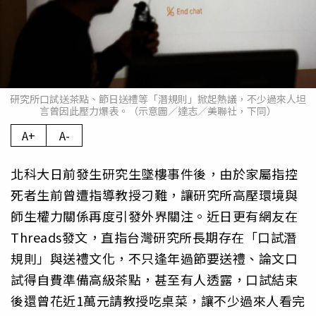
研究所口試送茶點、節日送禮等「潛規則」掀起熱議，不少過來人坦
言曾因此壓力爆表。（示意圖／達志／美聯社，下同）
A+
A-
北科大日前發生研究生墜樓事件後，由於家屬指控
死者生前曾遭指導教授刁難，讓研究所高壓環境與
師生權力關係再度引發外界關注。近日更有網友在
Threads發文，直指台灣研究所長期存在「口試潛
規則」與送禮文化，不只逢年過節要送禮、論文口
試得自費準備高級茶點，甚至有人透露，口試結束
後還曾花近1萬元請教授吃桌菜，讓不少過來人看完