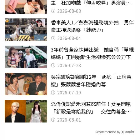
主 狂加吻戲「伸舌咬唇」男演員崩
潰
2026-08-03
香車美人1／彭彭海邊秘境外拍 男伴
豪車接送還祭「鈔能力」
2026-08-04
3年前曾全家快樂出遊 她自稱「單親
媽媽」正開始新生活卻慘死公公刀下
2026-07-28
吳宗憲突認離婚12年 起底「正牌憲
嫂」張葳葳當年隱婚內幕
2026-07-19
派偉俊認愛禾羽惹怒前任！女星開嗆
「新歌是寫給我的」 交往內幕全說
了
2026-08-01
Recommended by