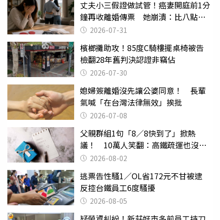
丈夫小三假證做試管！癌妻開庭前1分
鐘再收離婚傳票 她崩潰：比八點檔
還扯
2026-07-31
檳榔攤助攻！85度C騎樓擺桌椅被告
檢翻28年舊判決認證非竊佔
2026-07-30
媳婦簽離婚沒先讓公婆同意！ 長輩
氣喊「在台灣法律無效」挨批
2026-07-08
父親群組1句「8／8快到了」掀熱
議！ 10萬人笑翻：高鐵疏運也沒列
父親節
2026-08-02
逃票告性騷1／OL省172元不甘被逮
反控台鐵員工6度騷擾
2026-08-05
疑勞資糾紛！新莊好市多前員工持刀