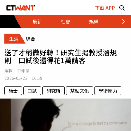
跳至主要內容區塊
下載 APP
最新
社會
娛樂
財經
生活
綜合
送了才稍微好轉！研究生揭教授潛規
則 口試後還得花1萬請客
編輯：
甘仲豪
2026-05-22 16:59
碩士
口試
研究所
茶點文化
學術壓力