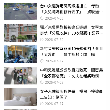
台中女遛狗走斑馬線遭撞亡！母慟
「女兒隨媽祖修行去了」 駕駛過失
致死判9月
2026-07-26
獨／東吳男教授被瘋狂迷戀 女學生
寄信「分屍吃掉」30次騷擾！認罪免
關
2026-07-30
新竹音樂教室命案10天後復課！他批
「太冷血」 員工怒駁：閉上嘴
2026-07-17
中和兒媳遭公公砍百刀致死 閨密揭
「全家都惡魔」：丈夫在老婆時懷孕
摔東西
2026-07-28
女子入住飯店遇停電 摸黑下樓被員
工告知：倒閉了
2026-07-17