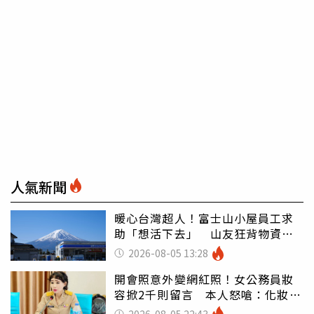
人氣新聞
暖心台灣超人！富士山小屋員工求
助「想活下去」 山友狂背物資上
山：台灣真的是寶島
2026-08-05 13:28
開會照意外變網紅照！女公務員妝
容掀2千則留言 本人怒嗆：化妝有
錯嗎
2026-08-05 22:43