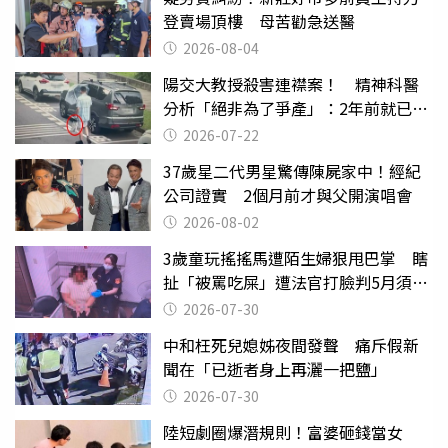
登賣場頂樓 母苦勸急送醫
2026-08-04
陽交大教授殺害連襟案！ 精神科醫
分析「絕非為了爭產」：2年前就已言
行詭異
2026-07-22
37歲星二代男星驚傳陳屍家中！經紀
公司證實 2個月前才與父開演唱會
2026-08-02
3歲童玩搖搖馬遭陌生婦狠甩巴掌 瞎
扯「被罵吃屎」遭法官打臉判5月須入
監
2026-07-30
中和枉死兒媳姊夜間發聲 痛斥假新
聞在「已逝者身上再灑一把鹽」
2026-07-30
陸短劇圈爆潛規則！富婆砸錢當女