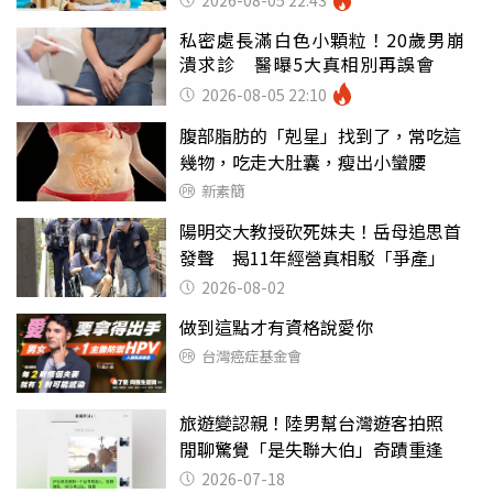
私密處長滿白色小顆粒！20歲男崩
潰求診 醫曝5大真相別再誤會
2026-08-05 22:10
腹部脂肪的「剋星」找到了，常吃這
幾物，吃走大肚囊，瘦出小蠻腰
新素簡
陽明交大教授砍死妹夫！岳母追思首
發聲 揭11年經營真相駁「爭產」
2026-08-02
做到這點才有資格說愛你
台灣癌症基金會
旅遊變認親！陸男幫台灣遊客拍照
閒聊驚覺「是失聯大伯」奇蹟重逢
2026-07-18