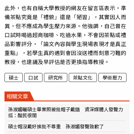
此外，也有自稱大學教授的網友在留言區表示，準
備茶點究竟是「禮貌」還是「陋習」，其實因人而
異，但不應成為學生壓力來源。他強調，自己曾在
口試時喝過超商咖啡、吃過水果，不會因茶點或禮
品影響評分，「論文內容與學生現場表現才是真正
重點」，若學生真的遇到會因沒送禮而刻意刁難的
教授，也建議及早評估是否更換指導教授。
碩士
口試
研究所
茶點文化
學術壓力
相關文章
孫淑媚曬碩士畢業照被批帽子戴錯 資深媒體人發聲力
挺：酸民很閒
碩士帽沒戴好挨批不尊重 孫淑媚發聲致歉了