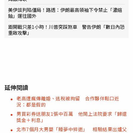
美伊談判陷僵局！路透：伊朗最高領袖下令禁止「濃縮
鈾」運往國外
距開戰只差1小時！川普突踩煞車 警告伊朗「數日內恐
重啟攻擊」
延伸閱讀
老高遭瘋傳離婚、逃稅被拘留 合作夥伴鬆口近
況：都是假的
男買彩券送朋友1張中百萬 他鬧上法院要求「歸還
獎金＋利息」
北市7個月大男嬰「睡夢中猝逝」 相驗結果出爐父