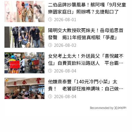
二伯品牌抄襲風暴！蔡阿嘎「9月兒童
樂園家庭日」照辦嗎？北捷鬆口了
2026-08-01
陽明交大教授砍死妹夫！岳母追思首
發聲 揭11年經營真相駁「爭產」
2026-08-02
女兒考上北大！外送員父「喜悅藏不
住」自費買飲料沿路送人 平台霸氣
幫付學費
2026-08-04
他嫌鼎泰豐「140元冷門小菜」太
貴！ 老饕卻狂推神調味：自己做不
出來
2026-08-04
Recommended by