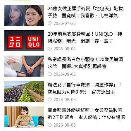
24歲女做正顎手術變「地包天」鞋拔
子臉 醫竟喊：我喜歡，比較洋氣
2026-07-26
20年前舊衣變身精品！UNIQLO「神
級服務」曝光 網讚：穿一輩子
2026-08-04
私密處長滿白色小顆粒！20歲男崩潰
求診 醫曝5大真相別再誤會
2026-08-05
環法女子自行車賽爆「胸罩作弊」！
空氣阻力可降3.6％ 官方急出手
2026-08-05
開會照意外變網紅照！女公務員妝容
掀2千則留言 本人怒嗆：化妝有錯嗎
2026-08-05