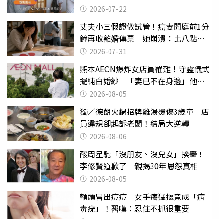
2026-07-22
丈夫小三假證做試管！癌妻開庭前1分
鐘再收離婚傳票 她崩潰：比八點檔
還扯
2026-07-31
熊本AEON爆炸女店員罹難！守靈儀式
擺純白婚紗 「妻已不在身邊」他淚
喊：無法想像
2026-08-05
獨／德朗火鍋招牌雞湯燙傷3歲童 店
員違規卻起訴老闆！結局大逆轉
2026-08-06
酸周星馳「沒朋友、沒兒女」挨轟！
李修賢道歉了 親揭30年恩怨真相
2026-08-05
額頭冒出痘痘 女手癢猛摳竟成「病
毒疣」！醫嘆：忍住不抓很重要