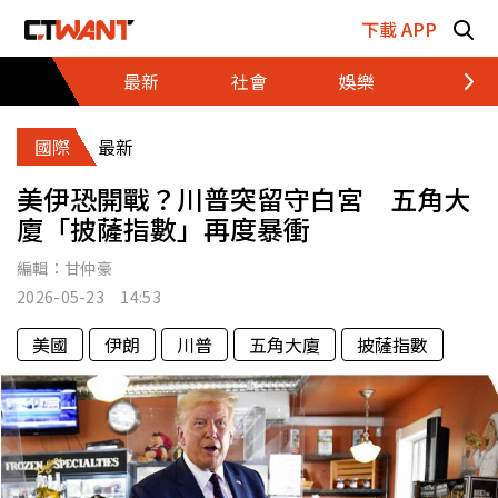
跳至主要內容區塊
下載 APP
最新
社會
娛樂
財經
國際
最新
美伊恐開戰？川普突留守白宮 五角大
廈「披薩指數」再度暴衝
編輯：
甘仲豪
2026-05-23 14:53
美國
伊朗
川普
五角大廈
披薩指數