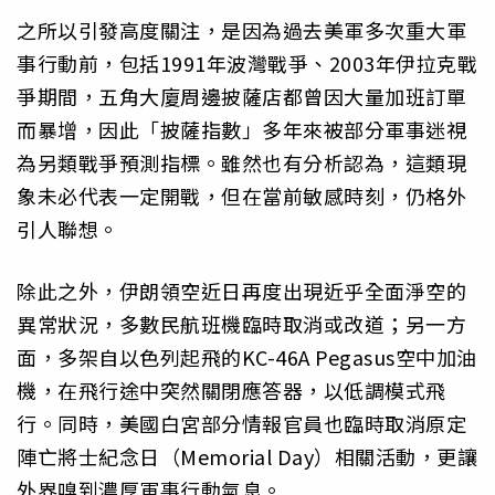
之所以引發高度關注，是因為過去美軍多次重大軍
事行動前，包括1991年波灣戰爭、2003年伊拉克戰
爭期間，五角大廈周邊披薩店都曾因大量加班訂單
而暴增，因此「披薩指數」多年來被部分軍事迷視
為另類戰爭預測指標。雖然也有分析認為，這類現
象未必代表一定開戰，但在當前敏感時刻，仍格外
引人聯想。
除此之外，伊朗領空近日再度出現近乎全面淨空的
異常狀況，多數民航班機臨時取消或改道；另一方
面，多架自以色列起飛的KC-46A Pegasus空中加油
機，在飛行途中突然關閉應答器，以低調模式飛
行。同時，美國白宮部分情報官員也臨時取消原定
陣亡將士紀念日（Memorial Day）相關活動，更讓
外界嗅到濃厚軍事行動氣息。