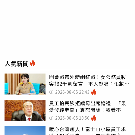
人氣新聞
開會照意外變網紅照！女公務員妝
容掀2千則留言 本人怒嗆：化妝有
錯嗎
2026-08-05 22:43
員工怕丟臉拒讓母出席婚禮 「最
愛發錢老闆」震怒開除：我看不起
你
2026-08-05 18:50
暖心台灣超人！富士山小屋員工求