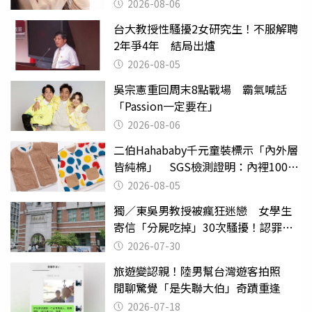
2026-08-06
台大教授性騷擾2女研究生！不服解聘
2年爭4年 結局出爐
2026-08-05
吳宗憲重回周末8點戰場 霸氣喊話
「Passion一定要在」
2026-08-06
二伯Hahababy千元童裝標示「內外層
皆純棉」 SGS檢測證明：內裡100%
聚酯纖維
2026-08-05
獨／東吳男教授被瘋狂迷戀 女學生
寄信「分屍吃掉」30次騷擾！認罪免
關
2026-07-30
旅遊變認親！陸男幫台灣遊客拍照
閒聊驚覺「是失聯大伯」奇蹟重逢
2026-07-18