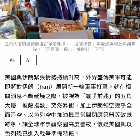
五角大廈周邊披薩店訂單量暴增，「披薩指數」再度成為網友熱議焦
點。（示意圖／達志／美聯社，下同）
A+
A-
美國與伊朗緊張情勢持續升高，外界盛傳美軍可能
即將對伊朗（Iran）展開新一輪軍事打擊。就在相
關消息不斷延燒之際，被視為「戰爭前兆」的五角
大廈「披薩指數」突然暴衝，加上伊朗領空幾乎全
面淨空、以色列空中加油機異常關閉應答器等敏感
跡象，讓全球軍事觀察圈高度警戒，懷疑美國與以
色列恐已進入戰爭準備階段。