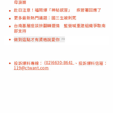
母淚崩
赴日注意！福岡爆「神秘感冒」 疾管署回應了
更多最新熱門議題：國三生被刺死
台南基層座談拚翻轉選情 藍營喊重建組織爭取南
部支持
做到這點才有資格說愛你
PR
(02)6630-8641
投訴爆料專線：
、投訴爆料信箱：
119@ctwant.com