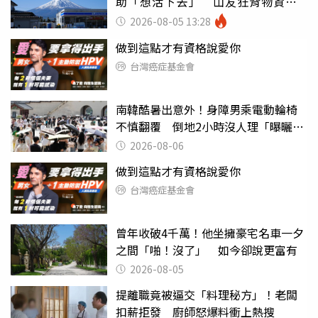
助「想活下去」 山友狂背物資上
山：台灣真的是寶島
2026-08-05 13:28
做到這點才有資格說愛你
台灣癌症基金會
南韓酷暑出意外！身障男乘電動輪椅
不慎翻覆 倒地2小時沒人理「曝曬
亡」
2026-08-06
做到這點才有資格說愛你
台灣癌症基金會
曾年收破4千萬！他坐擁豪宅名車一夕
之間「啪！沒了」 如今卻說更富有
2026-08-05
提離職竟被逼交「料理秘方」！老闆
扣薪拒發 廚師怒爆料衝上熱搜