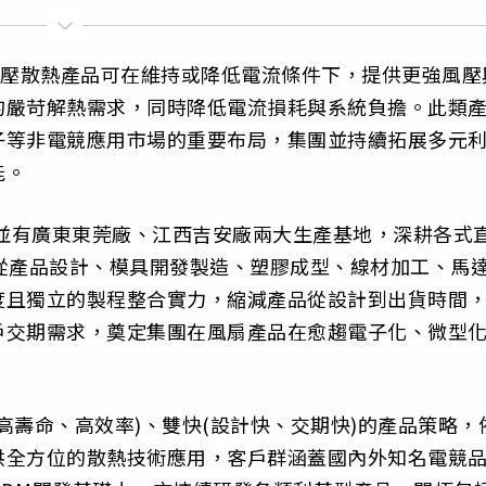
高壓散熱產品可在維持或降低電流條件下，提供更強風壓
的嚴苛解熱需求，同時降低電流損耗與系統負擔。此類
子等非電競應用市場的重要布局，集團並持續拓展多元
能。
，並有廣東東莞廠、江西吉安廠兩大生產基地，深耕各式
從產品設計、模具開發製造、塑膠成型、線材加工、馬
度且獨立的製程整合實力，縮減產品從設計到出貨時間
戶交期需求，奠定集團在風扇產品在愈趨電子化、微型
高壽命、高效率)、雙快(設計快、交期快)的產品策略，
供全方位的散熱技術應用，客戶群涵蓋國內外知名電競