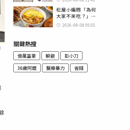
188萬付現購買
松屋小編問「為何
大家不來吃？」
一票人點出3大問
2026-08-08 05:55
題：滿手好牌打到
爛
關鍵熱搜
圖
億萬富豪
躲避
彭小刀
36歲阿嬤
醫療暴力
省錢
達
餘