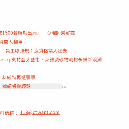
1500餐廳就出局」 心理師幫解惑
場瞬間大翻車
制止 員工曝法規：沒資格請人出去
Aesop支持亞太藝術、萊雅減碳物流掀永續新浪潮
！科威特再遭襲擊
，讓記帳變輕鬆
PR
119@ctwant.com
爆料信箱：