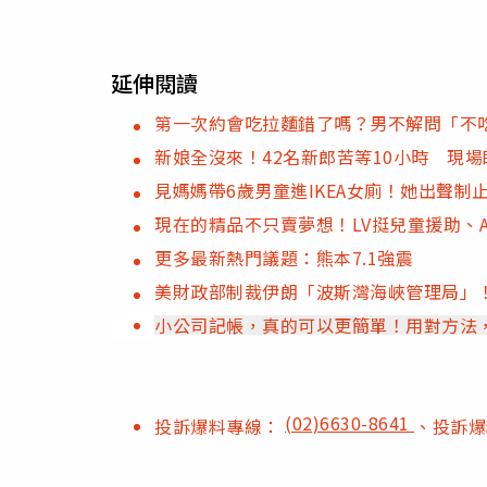
延伸閱讀
第一次約會吃拉麵錯了嗎？男不解問「不吃
新娘全沒來！42名新郎苦等10小時 現
見媽媽帶6歲男童進IKEA女廁！她出聲
現在的精品不只賣夢想！LV挺兒童援助、
更多最新熱門議題：熊本7.1強震
美財政部制裁伊朗「波斯灣海峽管理局」
小公司記帳，真的可以更簡單！用對方法
(02)6630-8641
投訴爆料專線：
、投訴