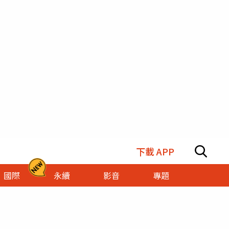
下載 APP
國際
永續
影音
專題