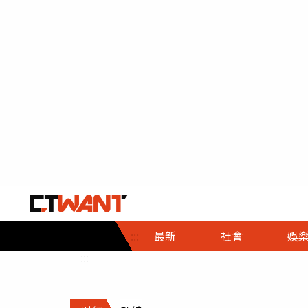
社會首頁
娛樂首頁
財經首頁
政
:::
最新
社會
娛
時事
即時
熱線
:::
直擊
大條
人物
調查
專題
３Ｃ