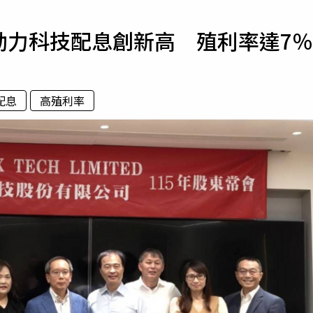
寵物
動力科技配息創新高 殖利率達7％
運勢
運動
梅酒
配息
高殖利率