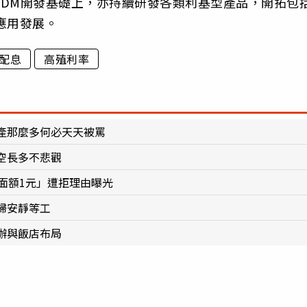
DM開發基礎上，亦持續研發各類利基型產品，開拓包
應用發展。
配息
高殖利率
產那麼多何必天天被罵
空長多不悲觀
面額1元」遭拒理由曝光
婦安靜等工
辦與飯店布局