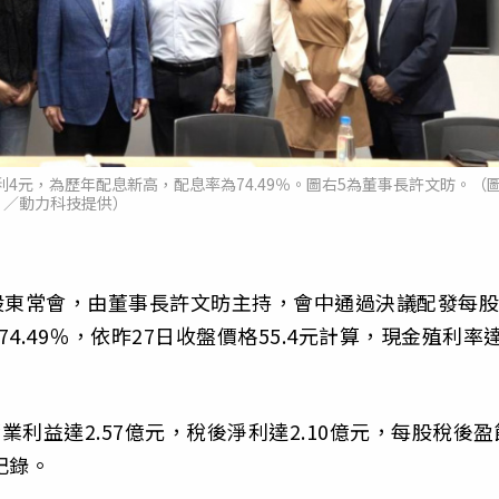
利4元，為歷年配息新高，配息率為74.49％。圖右5為董事長許文昉。（
／動力科技提供）
日召開股東常會，由董事長許文昉主持，會中通過決議配發每股
.49％，依昨27日收盤價格55.4元計算，現金殖利率
營業利益達2.57億元，稅後淨利達2.10億元，每股稅後盈
記錄。