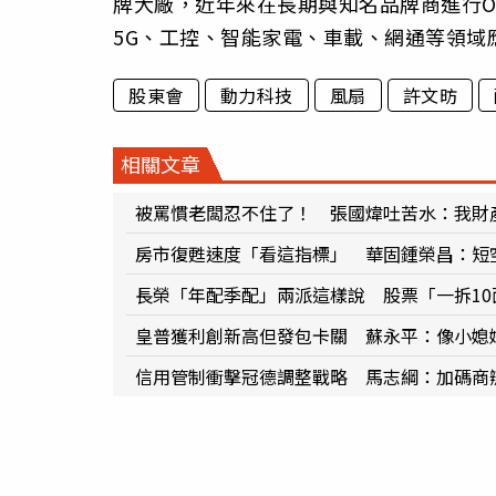
牌大廠，近年來在長期與知名品牌商進行O
5G、工控、智能家電、車載、網通等領域
股東會
動力科技
風扇
許文昉
相關文章
被罵慣老闆忍不住了！ 張國煒吐苦水：我財
房市復甦速度「看這指標」 華固鍾榮昌：短
長榮「年配季配」兩派這樣說 股票「一拆10
皇普獲利創新高但發包卡關 蘇永平：像小媳
信用管制衝擊冠德調整戰略 馬志綱：加碼商