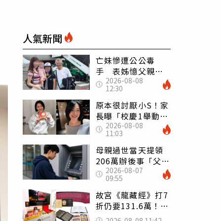
人氣新聞
亡妹慘遭公公毒
手 表姊憶父親節
2026-08-08
前夕：小舅舅仍到
12:30
殯儀館陪她說話
原本很討厭小S！家
長曝「校慶1舉動」
2026-08-08
讓她徹底改觀 網
11:03
友洗版認證
母親過世當天提領
206萬辦後事「父子
2026-08-07
遭判刑」 律師：
09:55
搶錢先下手是罪
故宮《龍藏經》打7
折仍要131.6萬！
店員曝：有人原價
2026-08-08 11:42