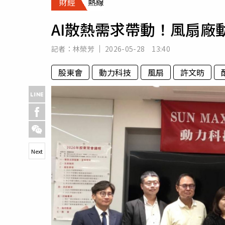
財經
熱線
人物
汽車
AI散熱需求帶動！風扇廠
專欄
房產新勢力
記者：
林榮芳
2026-05-28 13:40
股東會
動力科技
風扇
許文昉
Next