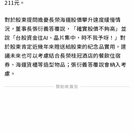
211元。
對於股東提問擔憂長榮海運股價攀升速度緩慢情
況，董事長張衍義答覆說，「確實股價不夠高」並
說「台股資金往AI、晶片集中，時不我予呀！」對
於股東肯定近幾年來贈送給股東的紀念品實用，建
議未來也可以考慮結合長榮桂冠酒店的餐飲住宿
券、海運貨櫃等造型物品；張衍義答覆說會納入考
慮。