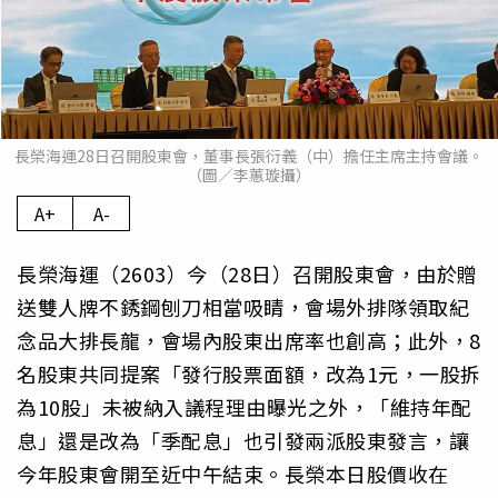
長榮海運28日召開股東會，董事長張衍義（中）擔任主席主持會議。
（圖／李蕙璇攝）
A+
A-
長榮海運（2603）今（28日）召開股東會，由於贈
送雙人牌不銹鋼刨刀相當吸睛，會場外排隊領取紀
念品大排長龍，會場內股東出席率也創高；此外，8
名股東共同提案「發行股票面額，改為1元，一股拆
為10股」未被納入議程理由曝光之外，「維持年配
息」還是改為「季配息」也引發兩派股東發言，讓
今年股東會開至近中午結束。長榮本日股價收在