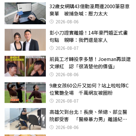
32歲女網購43億動漫周邊2000筆惡意
棄單 被捕急喊：壓力太大
2026-08-06
彭小刀證實離婚！14年豪門婚正式畫
句點 親曝：我們還是家人
2026-08-07
前員工才轉投李多慧！Joeman再談建
文爆紅 認「很清楚他的價值」
2026-08-06
9歲女孩60公斤又如何？站上啦啦隊C
位驚艷全場 千萬網友被圈粉
2026-08-07
高雄欠到台北！長庚、榮總、部立醫
院都受害 「醫療暴力男」離譜紀錄
曝光
2026-08-06