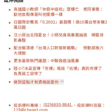
高雄國小教師「休假中返校」墜樓亡 老同事慟：
勸他放鬆像是叫他擺爛一樣
日圓現鈔驚見「0.2002」最甜價！換10萬台幣多賺2
萬日圓
汪小菲台北陪愛女！小玥兒身高暴風抽高 網看背
影鼻酸
配合賴清德「台灣人口對策新戰略」 勞動部推六
大措施
更多最新熱門議題：中聯致癌油風暴
陸小7冰品宣傳「夯爆」寫成「劣爆」真的夯爆了
負責員工卻慘了
做到這點才有資格說愛你
PR
(02)6630-8641
投訴爆料專線：
、投訴爆料信箱：
119@ctwant.com