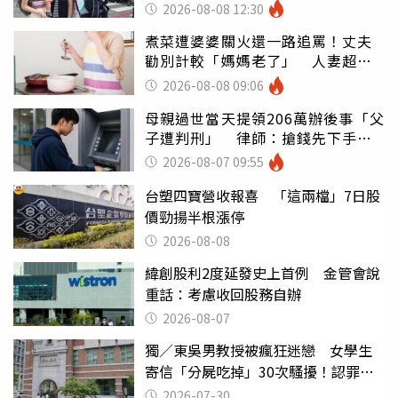
2026-08-08 12:30
煮菜遭婆婆關火還一路追罵！丈夫
勸別計較「媽媽老了」 人妻超崩
潰：我像台傭
2026-08-08 09:06
母親過世當天提領206萬辦後事「父
子遭判刑」 律師：搶錢先下手是
罪
2026-08-07 09:55
台塑四寶營收報喜 「這兩檔」7日股
價勁揚半根漲停
2026-08-08
緯創股利2度延發史上首例 金管會說
重話：考慮收回股務自辦
2026-08-07
獨／東吳男教授被瘋狂迷戀 女學生
寄信「分屍吃掉」30次騷擾！認罪免
關
2026-07-30