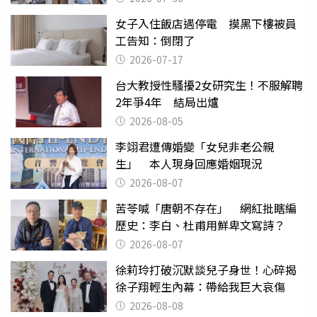
女子入住飯店遇停電 摸黑下樓被員
工告知：倒閉了
2026-07-17
台大教授性騷擾2女研究生！不服解聘
2年爭4年 結局出爐
2026-08-05
李翊君遭傳婚變「女兒非老公親
生」 本人現身回應婚姻現況
2026-08-07
苦苓喊「唐朝不存在」 網紅批瞎編
歷史：李白、杜甫用鮮卑文寫詩？
2026-08-07
徐莉玲打破沉默談兒子身世！心碎揭
徐子翔輕生內幕：帶給我巨大哀傷
2026-08-08