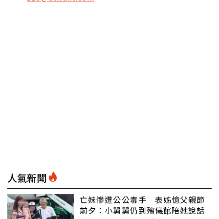
人氣新聞
亡妹慘遭公公毒手 表姊憶父親節
前夕：小舅舅仍到殯儀館陪她說話