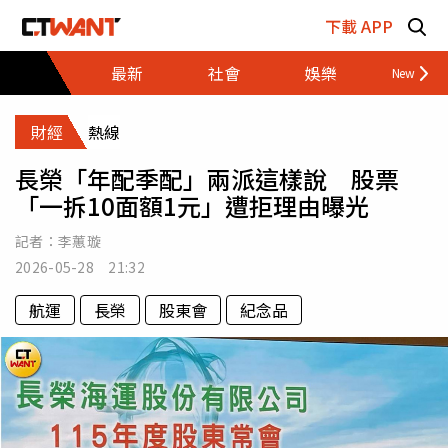
跳至主要內容區塊
下載 APP
最新
社會
娛樂
財經
財經
熱線
長榮「年配季配」兩派這樣說 股票
「一拆10面額1元」遭拒理由曝光
記者：
李蕙璇
2026-05-28 21:32
航運
長榮
股東會
紀念品