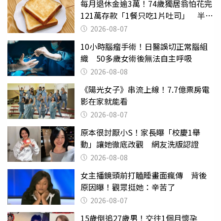
每月退休金逾3萬！74歲獨居翁怕花完
121萬存款「1餐只吃1片吐司」 半年
後暴瘦嚇壞女兒
2026-08-07
10小時腦瘤手術！日醫誤切正常腦組
織 50多歲女術後無法自主呼吸
2026-08-08
《陽光女子》串流上線！7.7億票房電
影在家就能看
2026-08-07
原本很討厭小S！家長曝「校慶1舉
動」讓她徹底改觀 網友洗版認證
2026-08-08
女主播鏡頭前打瞌睡畫面瘋傳 背後
原因曝！觀眾挺她：辛苦了
2026-08-07
15歲倒追27歲男！交往1個月懷孕