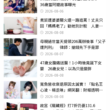
36歲當阿嬤故事曝光
2026-08-06
煮菜遭婆婆關火還一路追罵！丈夫只
回「媽媽老了」勸她別計較 人妻超
崩潰：我像台傭
2026-08-08
母親過世當天提領206萬辦後事「父子
遭判刑」 律師：搶錢先下手是罪
2026-08-07
47歲女腹痛送醫！1小時後竟誕下女
嬰 26歲女兒：以為只是變胖
2026-08-08
寬魚營收衰退原因太誠實！「點名王
心凌、楊丞琳」網笑翻：財報透明度
滿分
2026-08-08
故宮《龍藏經》打7折仍要131.6