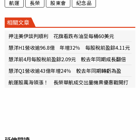
航運
長榮
股東會
紀念品
相關文章
押注美伊談判順利 花旗看跌布油至每桶60美元
慧洋H1營收逾96.8億 年增32％ 每股稅前盈餘4.11元
慧洋前4月每股稅前盈餘2.09元 較去年同期成長翻倍
慧洋Q1營收逾43億年增24％ 較去年同期轉虧為盈
航運股萬海領漲！ 長榮華航成交出量機票優惠戰開打
延伸閱讀