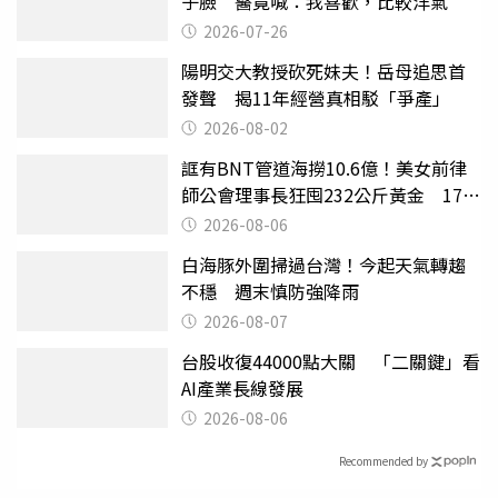
子臉 醫竟喊：我喜歡，比較洋氣
2026-07-26
陽明交大教授砍死妹夫！岳母追思首
發聲 揭11年經營真相駁「爭產」
2026-08-02
誆有BNT管道海撈10.6億！美女前律
師公會理事長狂囤232公斤黃金 17人
遭起訴
2026-08-06
白海豚外圍掃過台灣！今起天氣轉趨
不穩 週末慎防強降雨
2026-08-07
台股收復44000點大關 「二關鍵」看
AI產業長線發展
2026-08-06
Recommended by