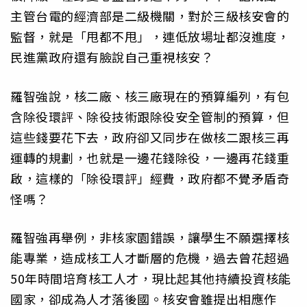
主管台電的經濟部是二級機關，對於三級核安會的
監督，就是「甩都不甩」，連低放場址都沒進度，
民進黨政府還有臉說自己重視核安？
羅智強說，核二廠、核三廠現在的預算編列，有包
含除役環評、除役技術跟除役安全管制的預算，但
這些錢要花下去，政府卻又同步在做核二跟核三再
運轉的規劃，也就是一邊花錢除役，一邊再花錢重
啟，這樣的「除役環評」經費，政府都不覺矛盾奇
怪嗎？
羅智強再舉例，非核家園錯誤，讓學生不願選擇核
能專業，造成核工人才斷層的危機，過去曾花超過
50年時間培育核工人才，現比起其他持續投資核能
國家，卻成為人才落後國。核安會雖提出相應作