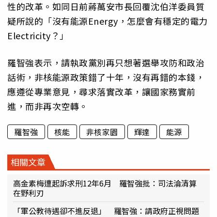
性的改革。如同日前蔣萬安市長回覆沈伯洋委員質
疑所說的「沒有能源Energy，怎麼會有穩定的電力
Electricity？」
羅智強表示，請執政黨別再只想著選舉攻防和政治
話術，非核能源政策錯了十年，沒有再錯的本錢，
應遵從專業意見，尋求落實改革，讓國家務實前
進，而非再次空轉。
羅智強
核能
非核家園
輝達
能源
相關文章
高金素梅遭起訴求刑12年6月 羅智強批：司法淪清算
在野利刃
「軍公教待遇卻不進反退」 羅智強：請政府正視問題