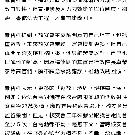
改口很快，但直接涉及人力跟效能的單位制度，卻
需一番修法大工程，才有可能改回。
羅智強提到，核安會主委陳明真向自己坦言，包括
重啟等，未來核安會業務一定會增加更多，但自己
再問是否支持升格回來，他只能苦笑以對。自己也
理解他的難為，因為這攸關的其實是行政院長卓榮
泰等高官們，願不願意承認錯誤，推動改制回頭。
羅智強表示，更多的「返核」矛盾，現持續上演，
例如：依法台電對儲存在核電廠跟蘭嶼的低放射性
廢棄物23萬多桶，應選定最終處置場址，核安會是
監督機關。但是，核安會三年來發函跟找台電開會
至少６次，台電動都不動，毫無下文。當時核安會
被降級，在野憂心監督力道不夠，不幸一語成讖。