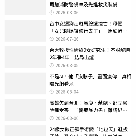
司贈消防警備車及先進救災裝備
2026-08-06
台中女遛狗走斑馬線遭撞亡！母慟
「女兒隨媽祖修行去了」 駕駛過失
致死判9月
2026-07-26
台大教授性騷擾2女研究生！不服解聘
2年爭4年 結局出爐
2026-08-05
不是AI！他「沒脖子」畫面瘋傳 真相
曝光網看呆
2026-08-04
高雄欠到台北！長庚、榮總、部立醫
院都受害 「醫療暴力男」離譜紀錄
曝光
2026-08-06
24歲女做正顎手術變「地包天」鞋拔