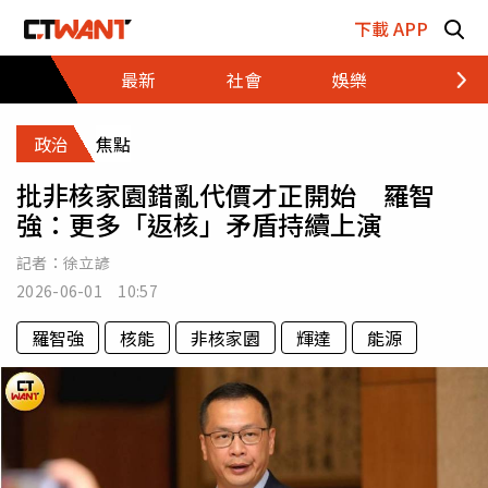
跳至主要內容區塊
下載 APP
最新
社會
娛樂
財經
政治
焦點
批非核家園錯亂代價才正開始 羅智
強：更多「返核」矛盾持續上演
記者：
徐立諺
2026-06-01 10:57
羅智強
核能
非核家園
輝達
能源