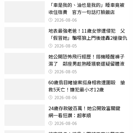
「車是我的、油也是我的」睡車竟被
收住宿費 官方一句話打臉飯店
2026-08-06
地表最強老爸！11歲女慘遭侵犯 父
「假冒她」騙噁狼上門後連轟2槍復仇
2026-08-05
她公開恐怖飛行經歷！搭機睡醒褲子
濕了 鄰座男趁熟睡猥褻還疑留體液
2026-08-05
60歲翁目睹搶案挺身相救遭圍毆 搶
救5天亡！嫌犯最小才12歲
2026-08-06
24歲存款破百萬！她公開致富關鍵
網一看狂讚：超孝順
2026-08-06