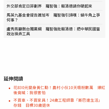
外交部肯定日菲劃界 羅智強：賴清德請你硬起來
馬英九基金會提告蕭旭岑 羅智強引詩嘆：蝸牛角上爭
何事？
盧秀燕籲刪台獨黨綱 羅智強批賴清德：把中華民國當
政治操弄工具
延伸閱讀
花830元變身黃仁勳！農村小伙10天吸粉數萬 爆紅
後竟喊：我很害怕
不買車、不買家具！24歲工程師靠「斯巴達生活」
存錢 目標30歲退休