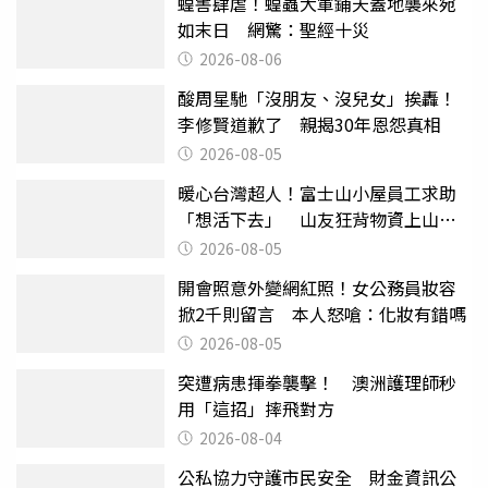
蝗害肆虐！蝗蟲大軍鋪天蓋地襲來宛
如末日 網驚：聖經十災
2026-08-06
酸周星馳「沒朋友、沒兒女」挨轟！
李修賢道歉了 親揭30年恩怨真相
2026-08-05
暖心台灣超人！富士山小屋員工求助
「想活下去」 山友狂背物資上山：
台灣真的是寶島
2026-08-05
開會照意外變網紅照！女公務員妝容
掀2千則留言 本人怒嗆：化妝有錯嗎
2026-08-05
突遭病患揮拳襲擊！ 澳洲護理師秒
用「這招」摔飛對方
2026-08-04
公私協力守護市民安全 財金資訊公