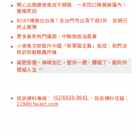
開心出遊露營竟成不歸路 一家四口陳屍帳篷內！
警曝死因
ROXY傳撤出台灣！全台門市出清下殺3折 官網已
終止服務
更多最新熱門議題：中聯致癌油風暴
小泉進次郎駁斥中國「新軍國主義」指控：我們沒
核武和戰略轟炸機
減肥首選，檸檬加它，堅持一週，腰細了，瘦到你
懷疑人生
PR
(02)6630-8641
投訴爆料專線：
、投訴爆料信箱：
119@ctwant.com