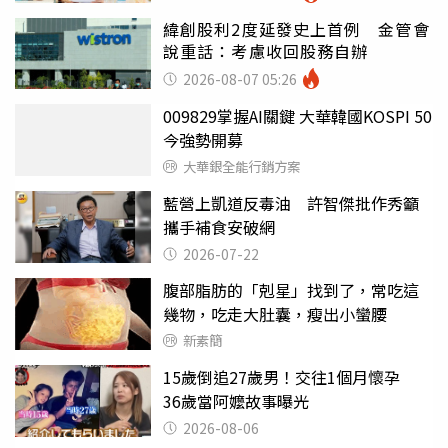
緯創股利2度延發史上首例 金管會
說重話：考慮收回股務自辦
2026-08-07 05:26
009829掌握AI關鍵 大華韓國KOSPI 50
今強勢開募
大華銀全能行銷方案
藍營上凱道反毒油 許智傑批作秀籲
攜手補食安破網
2026-07-22
腹部脂肪的「剋星」找到了，常吃這
幾物，吃走大肚囊，瘦出小蠻腰
新素簡
15歲倒追27歲男！交往1個月懷孕
36歲當阿嬤故事曝光
2026-08-06