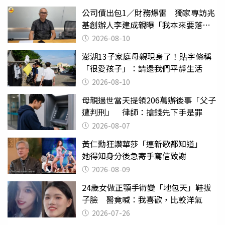
公司債出包1／財務爆雷 獨家專訪兆
基創辦人李建成親曝「我本來要落
跑」
2026-08-10
澎湖13子家庭母親現身了！貼字條稱
「很愛孩子」：請還我們平靜生活
2026-08-10
母親過世當天提領206萬辦後事「父子
遭判刑」 律師：搶錢先下手是罪
2026-08-07
黃仁勳狂讚華莎「連新歌都知道」
她得知身分後急寄手寫信致謝
2026-08-09
24歲女做正顎手術變「地包天」鞋拔
子臉 醫竟喊：我喜歡，比較洋氣
2026-07-26