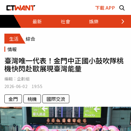
跳至主要內容區塊
下載 APP
最新
社會
娛樂
財經
生活
綜合
情報
臺灣唯一代表！金門中正國小鼓吹隊桃
機快閃赴歐展現臺灣能量
編輯：
企劃組
2026-06-02 19:55
金門
桃機
國際交流