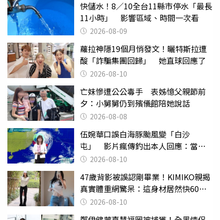
快儲水！8／10全台11縣市停水「最長
11小時」 影響區域、時間一次看
2026-08-09
蘿拉神隱19個月悄發文！曬特斯拉遭
酸「詐騙集團回歸」 她直球回應了
2026-08-10
亡妹慘遭公公毒手 表姊憶父親節前
夕：小舅舅仍到殯儀館陪她說話
2026-08-08
伍婉華口誤白海豚颱風變「白沙
屯」 影片瘋傳釣出本人回應：當下
懊惱到現在
2026-08-10
47歲背影被誤認剛畢業！KIMIKO親揭
真實體重網驚呆：這身材居然快60公
斤？
2026-08-10
鄭伊健蒙嘉慧福岡被捕獲！全黑情侶