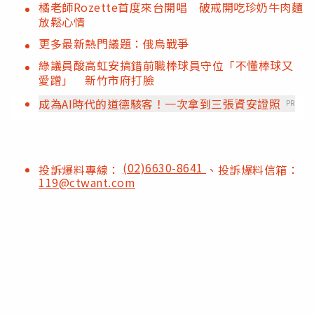
橘老師Rozette首度來台開唱 破戒開吃珍奶牛肉麵
放鬆心情
更多最新熱門議題：俄烏戰爭
綠議員酸高虹安搞錯前職棒球員守位「不懂棒球又
愛蹭」 新竹市府打臉
成為AI時代的道德駭客！一次拿到三張資安證照
PR
(02)6630-8641
投訴爆料專線：
、投訴爆料信箱：
119@ctwant.com