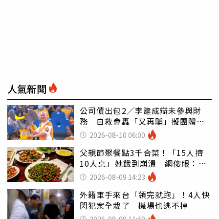
人氣新聞
公司債出包2／李建成辯未參與財
務 自救會轟「又再騙」擬團體訴
訟
2026-08-10 06:00
父親節聚餐點3千合菜！「15人擠
10人桌」她餓到崩潰 網傻眼：讓
店家看笑話
2026-08-09 14:23
外籍車手來台「領完就跑」！4人快
閃犯案全栽了 機場也逃不掉