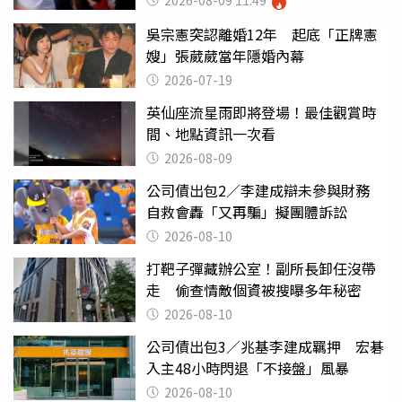
2026-08-09 11:49
吳宗憲突認離婚12年 起底「正牌憲
嫂」張葳葳當年隱婚內幕
2026-07-19
英仙座流星雨即將登場！最佳觀賞時
間、地點資訊一次看
2026-08-09
公司債出包2／李建成辯未參與財務
自救會轟「又再騙」擬團體訴訟
2026-08-10
打靶子彈藏辦公室！副所長卸任沒帶
走 偷查情敵個資被搜曝多年秘密
2026-08-10
公司債出包3／兆基李建成羈押 宏碁
入主48小時閃退「不接盤」風暴
2026-08-10