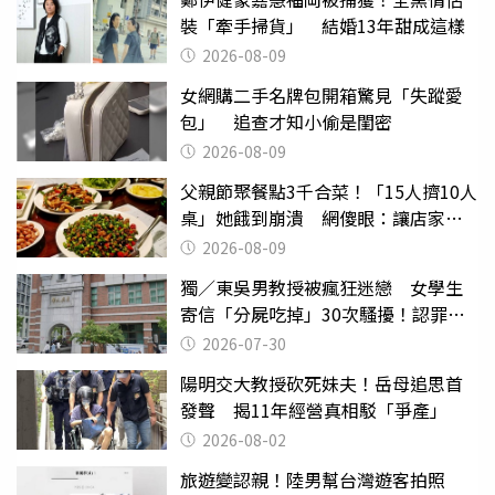
裝「牽手掃貨」 結婚13年甜成這樣
2026-08-09
女網購二手名牌包開箱驚見「失蹤愛
包」 追查才知小偷是閨密
2026-08-09
父親節聚餐點3千合菜！「15人擠10人
桌」她餓到崩潰 網傻眼：讓店家看
笑話
2026-08-09
獨／東吳男教授被瘋狂迷戀 女學生
寄信「分屍吃掉」30次騷擾！認罪免
關
2026-07-30
陽明交大教授砍死妹夫！岳母追思首
發聲 揭11年經營真相駁「爭產」
2026-08-02
旅遊變認親！陸男幫台灣遊客拍照