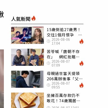
揪
人氣新聞
15歲倒追27歲男！
交往1個月懷孕 36
2026-08-06
歲當阿嬤故事曝光
17:04
苦苓喊「唐朝不存
在」 網紅批瞎編
2026-08-07
歷史：李白、杜甫
07:09
用鮮卑文寫詩？
母親過世當天提領
206萬辦後事「父子
2026-08-07
遭判刑」 律師：
09:55
搶錢先下手是罪
坐擁百萬存款仍不
敢花！74歲獨居翁
「1餐只吃1片吐
2026-08-07 12:01