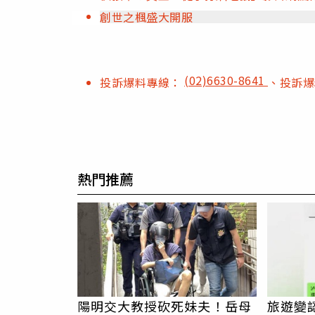
創世之楓盛大開服
(02)6630-8641
投訴爆料專線：
、投訴
熱門推薦
陽明交大教授砍死妹夫！岳母
旅遊變