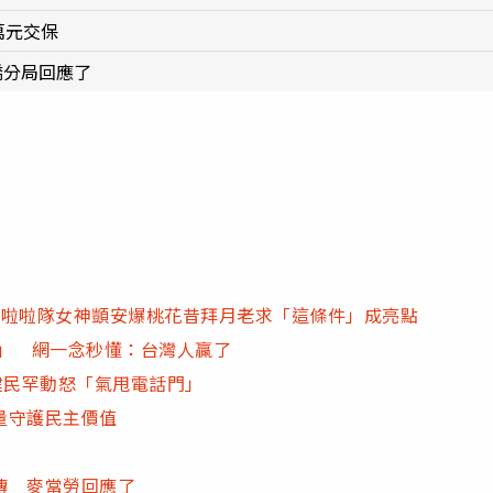
萬元交保
橋分局回應了
 啦啦隊女神顗安爆桃花昔拜月老求「這條件」成亮點
d」 網一念秒懂：台灣人贏了
建民罕動怒「氣甩電話門」
量守護民主價值
傳 麥當勞回應了