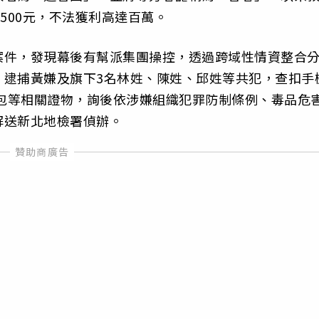
500元，不法獲利高達百萬。
案件，發現幕後有幫派集團操控，透過跨域性情資整合
，逮捕黃嫌及旗下3名林姓、陳姓、邱姓等共犯，查扣手
1包等相關證物，詢後依涉嫌組織犯罪防制條例、毒品危
解送新北地檢署偵辦。