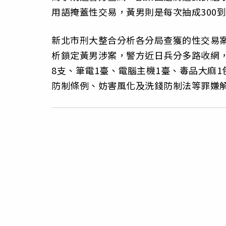
用語掩蓋性交易，黃男則是每次抽成300到
新北市刑大整合分析各分局查獲的性交易
析鎖定黃男涉案，警方近日兵分多路收網
8支、筆電1臺、電腦主機1臺、毒品大麻
防制條例、妨害風化及洗錢防制法等罪嫌