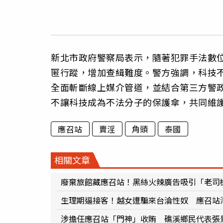
新北市政府警察局表示，隨著犯罪手法數
匿行蹤，增加查緝難度。警方強調，科技
全面斬斷線上媒介管道，並結合第三方警
不讓科技成為不法分子的保護傘，共同維
應召站
賣淫
角頭
泰國
相關文章
廢棄旅館藏應召站！黑絲火辣廣告吸引「老司機
生理期逼接客！越女遭騙來台淪性奴 應召站海
涉擔任應召站「門神」收賄 礁溪鄉民代表張