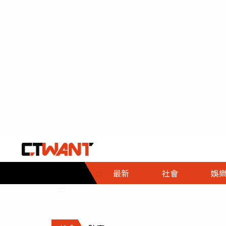
社會首頁
娛樂首頁
財經首頁
政
:::
最新
社會
娛
時事
即時
熱線
:::
直擊
大條
人物
調查
專題
３Ｃ