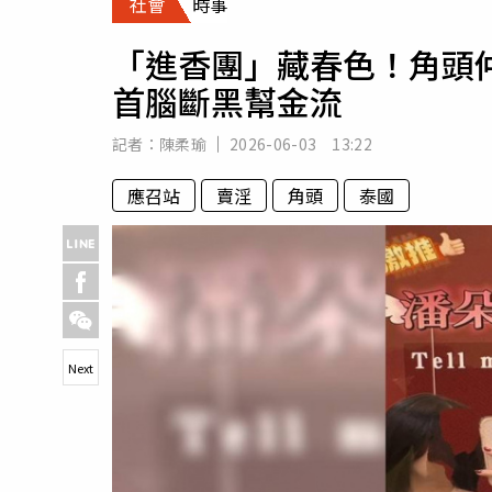
社會
時事
人物
汽車
「進香團」藏春色！角頭
專欄
首腦斷黑幫金流
房產新勢力
記者：
陳柔瑜
2026-06-03 13:22
應召站
賣淫
角頭
泰國
Next