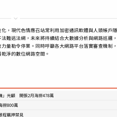
位化，現代色情應召站常利用加密通訊軟體與人頭帳戶
不法難逃法網，未來將持續結合大數據分析與網路巡邏
政力量勒令停業。同時呼籲各大網路平台落實審查機制
護乾淨的數位網路空間。
」光顧 開張2月海撈478萬
撈800萬
景程羈押禁見