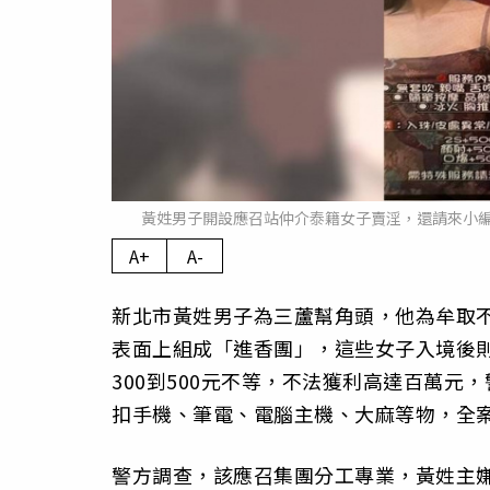
黃姓男子開設應召站仲介泰籍女子賣淫，還請來小
A+
A-
新北市黃姓男子為三蘆幫角頭，他為牟取
表面上組成「進香團」，這些女子入境後
300到500元不等，不法獲利高達百萬
扣手機、筆電、電腦主機、大麻等物，全
警方調查，該應召集團分工專業，黃姓主