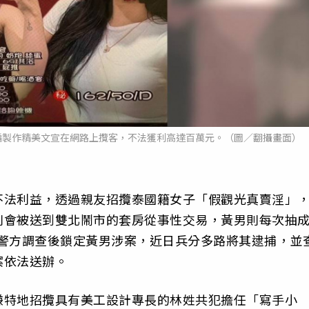
編製作精美文宣在網路上攬客，不法獲利高達百萬元。（圖／翻攝畫面）
不法利益，透過親友招攬泰國籍女子「假觀光真賣淫」
則會被送到雙北鬧市的套房從事性交易，黃男則每次抽
元，警方調查後鎖定黃男涉案，近日兵分多路將其逮捕，並
案依法送辦。
嫌特地招攬具有美工設計專長的林姓共犯擔任「寫手小