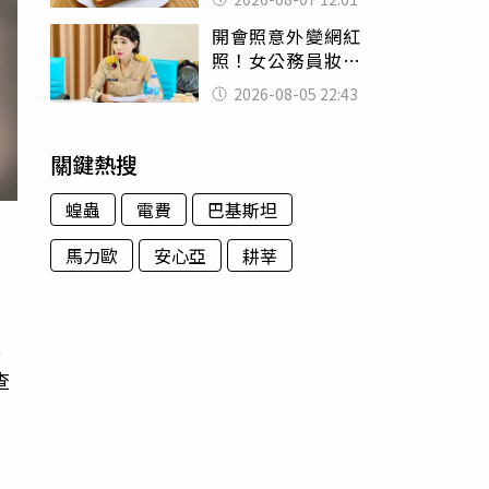
司」 半年後暴瘦
開會照意外變網紅
嚇壞女兒
照！女公務員妝容
掀2千則留言 本人
2026-08-05 22:43
怒嗆：化妝有錯嗎
關鍵熱搜
蝗蟲
電費
巴基斯坦
馬力歐
安心亞
耕莘
，
成
查