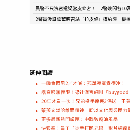
員警不只洩密還疑當皮條客！ 2警晚間各10
2警員涉幫萬華應召站「拉皮條」遭約談 板
延伸閱讀
一晚會兩男2／才喊：孤單寂寞覺得冷！
諧音哏無極限！梁社漢官網叫「buygoo
20年才看一次！兄弟投手連丟3保送 王
蔡英文談哈維爾精神 盼以文化與公民力
更多最新熱門議題：中聯致癌油風暴
快狠準！員工「徒手打趴老鼠」影片網瘋