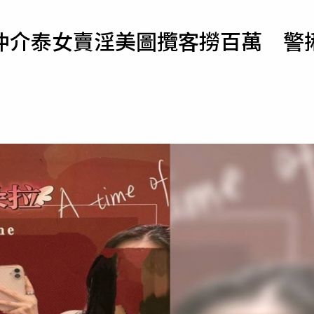
寵物
仲介泰女賣淫美圖攬客撈百萬 警
運勢
運動
梅酒