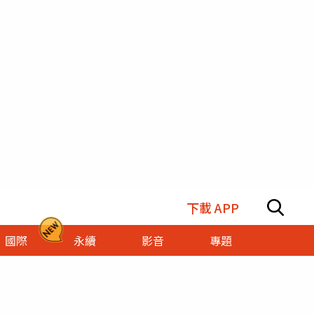
下載 APP
國際
永續
影音
專題