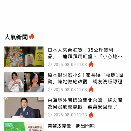
人氣新聞
日本人來台狂買「35公斤戰利
品」 連拜拜用紅盤、「小心地
滑」告示牌也帶回家
2026-08-09 11:08
原本很討厭小S！家長曝「校慶1舉
動」讓她徹底改觀 網友洗版認證
2026-08-08 11:03
白海豚外圍環流襲北台灣 網友問
為何沒放颱風假 蔣萬安回應了
2026-08-09 11:33
帶著皮克敏一起出門吧