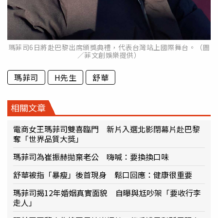
瑪菲司6日將赴巴黎出席頒獎典禮，代表台灣站上國際舞台。（圖
／菲文創娛樂提供）
瑪菲司
H先生
舒華
相關文章
電商女王瑪菲司雙喜臨門 新片入選北影閉幕片赴巴黎
奪「世界品質大獎」
瑪菲司為崔振赫拋棄老公 嗨喊：要換換口味
舒華被指「暴瘦」後首現身 鬆口回應：健康很重要
瑪菲司揭12年婚姻真實面貌 自曝與尪吵架「要收行李
走人」