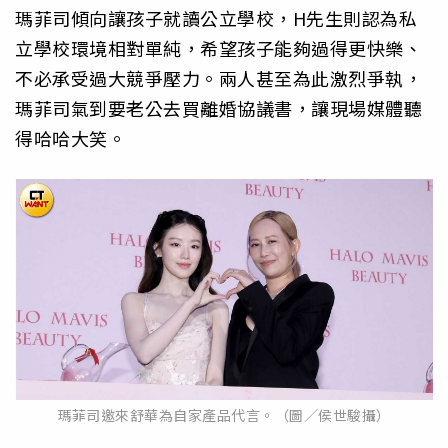
瑪菲司傾向讓孩子就讀公立學校，H先生則認為私
立學校環境相對單純，希望孩子能夠過得更快樂、
不必承受過大競爭壓力。兩人甚至為此激烈爭執，
瑪菲司氣到要老公去買離婚協議書，讓現場媒體聽
得哈哈大笑。
瑪菲司邀來舒華為自家產品代言。（圖／侯世駿攝）