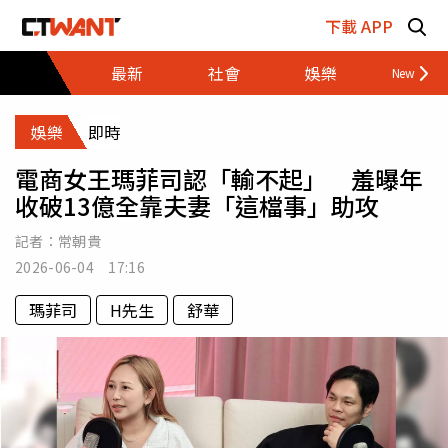
跳至主要內容區塊
下載 APP
最新
社會
娛樂
財經
娛樂
即時
電商女王瑪菲司認「輸不起」 羞曝年
收破13億全靠夫妻「這檔事」助攻
記者：
常朝貴
2026-06-04 17:16
瑪菲司
H先生
舒華