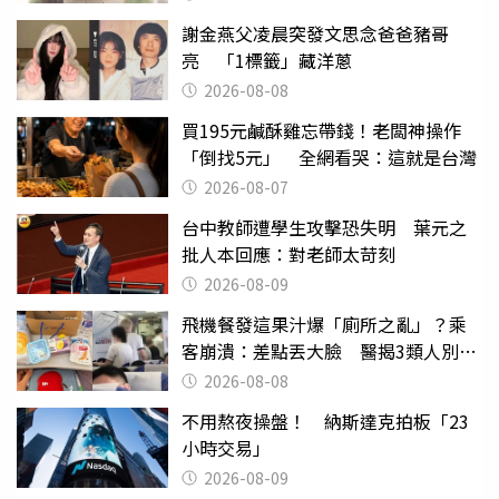
謝金燕父凌晨突發文思念爸爸豬哥
亮 「1標籤」藏洋蔥
2026-08-08
買195元鹹酥雞忘帶錢！老闆神操作
「倒找5元」 全網看哭：這就是台灣
2026-08-07
台中教師遭學生攻擊恐失明 葉元之
批人本回應：對老師太苛刻
2026-08-09
飛機餐發這果汁爆「廁所之亂」？乘
客崩潰：差點丟大臉 醫揭3類人別亂
喝
2026-08-08
不用熬夜操盤！ 納斯達克拍板「23
小時交易」
2026-08-09