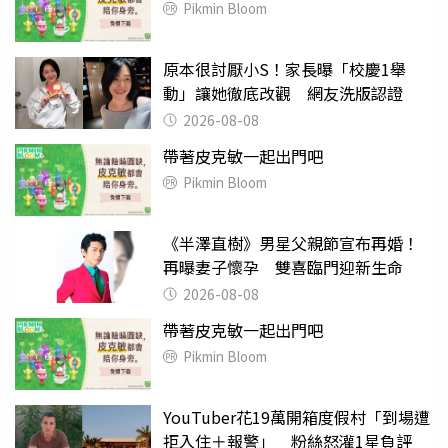
Pikmin Bloom
原本很討厭小S！家長曝「校慶1舉
動」讓她徹底改觀 網友洗版認證
2026-08-08
帶著皮克敏一起出門吧
Pikmin Bloom
《半澤直樹》男星父親節宣布再婚！
再曝妻子懷孕 雙喜臨門迎新生命
2026-08-08
帶著皮克敏一起出門吧
Pikmin Bloom
YouTuber花19萬開箱度假村「到場遭
拒入住＋報警」 粉絲怒灌1星負評