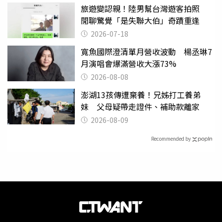
旅遊變認親！陸男幫台灣遊客拍照
閒聊驚覺「是失聯大伯」奇蹟重逢
2026-07-18
寬魚國際澄清單月營收波動 楊丞琳7
月演唱會爆滿營收大漲73%
2026-08-08
澎湖13孩傳遭棄養！兄姊打工養弟
妹 父母疑帶走證件、補助款離家
2026-08-09
Recommended by