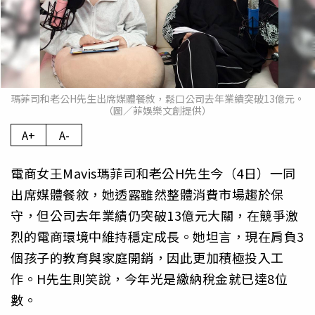
瑪菲司和老公H先生出席媒體餐敘，鬆口公司去年業績突破13億元。
（圖／菲娛樂文創提供）
A+
A-
電商女王Mavis瑪菲司和老公H先生今（4日）一同
出席媒體餐敘，她透露雖然整體消費市場趨於保
守，但公司去年業績仍突破13億元大關，在競爭激
烈的電商環境中維持穩定成長。她坦言，現在肩負3
個孩子的教育與家庭開銷，因此更加積極投入工
作。H先生則笑說，今年光是繳納稅金就已達8位
數。