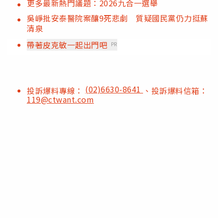
更多最新熱門議題：2026九合一選舉
吳崢批安泰醫院案釀9死悲劇 質疑國民黨仍力挺蘇
清泉
帶著皮克敏一起出門吧
PR
(02)6630-8641
投訴爆料專線：
、投訴爆料信箱：
119@ctwant.com