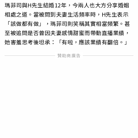
瑪菲司與H先生結婚12年，今兩人也大方分享婚姻
相處之道。當被問到夫妻生活頻率時，H先生表示
「該做都有做」，瑪菲司則笑稱其實相當頻繁。甚
至被追問是否曾因夫妻感情甜蜜而帶動直播業績，
她害羞思考後坦承：「有啦，應該業績有翻倍。」