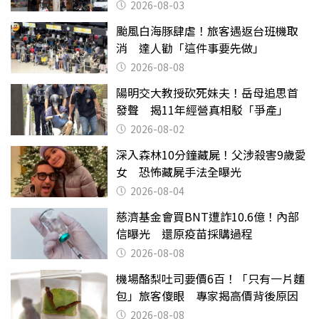
2026-08-03
颱風白海豚肆虐！旅客遇返台班機取
消 達人勸「這件事要先做」
2026-08-08
陽明交大教授砍死妹夫！岳母追思首
發聲 揭11年經營真相駁「爭產」
2026-08-02
深入森林10分鐘藏屍！父涉殺害9歲愛
女 恐怖藏屍手法全曝光
2026-08-04
慈濟基金會買BNT遭詐10.6億！內部
信曝光 還原疫苗採購過程
2026-08-08
機場酪梨吐司要價6百！「只有一片麵
包」旅客傻眼 專家揭高價背後原因
2026-08-08