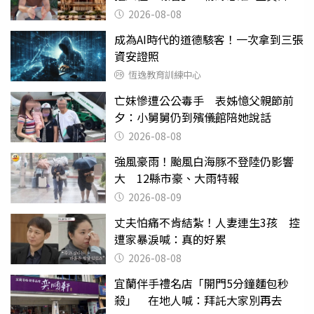
2026-08-08
成為AI時代的道德駭客！一次拿到三張
資安證照
恆逸教育訓練中心
亡妹慘遭公公毒手 表姊憶父親節前
夕：小舅舅仍到殯儀館陪她說話
2026-08-08
強風豪雨！颱風白海豚不登陸仍影響
大 12縣市豪、大雨特報
2026-08-09
丈夫怕痛不肯結紮！人妻連生3孩 控
遭家暴淚喊：真的好累
2026-08-08
宜蘭伴手禮名店「開門5分鐘麵包秒
殺」 在地人喊：拜託大家別再去