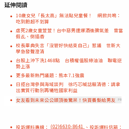
延伸閱讀
10歲女兒「長太高」無法點兒童餐！ 網掀共鳴：
吃到飽超不划算
虐死2歲女童萱萱！台中惡男遭爆酒後脾氣差 曾當
假乩、倒插香
校長畢典失言「沒管好快結束自己」惹議 世新大
學急發聲澄清
台股上沖下洗1468點 台積權值股綠油油 聯電逆
勢上漲
更多最新熱門議題：熊本7.1強震
日拒台灣參與海域談判 徐巧芯喊話賴清德：請拿
出實質行動別再犧牲國家利益
女友看到未來公公頭頂後驚呆！快買養髮給男友
PR
(02)6630-8641
投訴爆料專線：
、投訴爆料信箱：