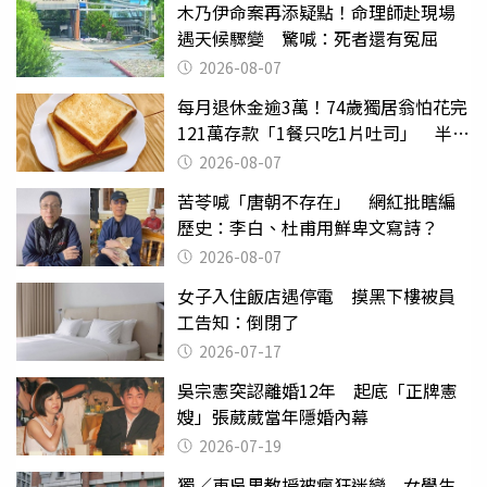
木乃伊命案再添疑點！命理師赴現場
遇天候驟變 驚喊：死者還有冤屈
2026-08-07
每月退休金逾3萬！74歲獨居翁怕花完
121萬存款「1餐只吃1片吐司」 半年
後暴瘦嚇壞女兒
2026-08-07
苦苓喊「唐朝不存在」 網紅批瞎編
歷史：李白、杜甫用鮮卑文寫詩？
2026-08-07
女子入住飯店遇停電 摸黑下樓被員
工告知：倒閉了
2026-07-17
吳宗憲突認離婚12年 起底「正牌憲
嫂」張葳葳當年隱婚內幕
2026-07-19
獨／東吳男教授被瘋狂迷戀 女學生