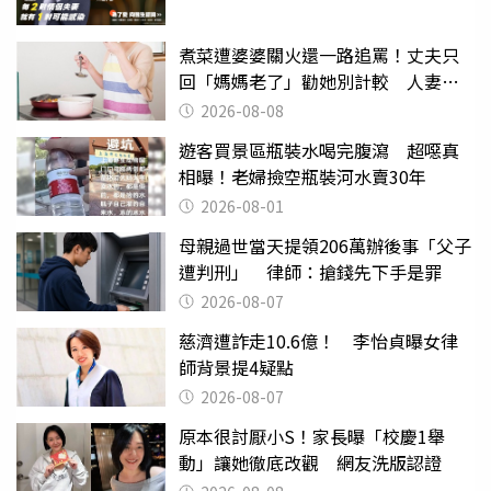
煮菜遭婆婆關火還一路追罵！丈夫只
回「媽媽老了」勸她別計較 人妻超
崩潰：我像台傭
2026-08-08
遊客買景區瓶裝水喝完腹瀉 超噁真
相曝！老婦撿空瓶裝河水賣30年
2026-08-01
母親過世當天提領206萬辦後事「父子
遭判刑」 律師：搶錢先下手是罪
2026-08-07
慈濟遭詐走10.6億！ 李怡貞曝女律
師背景提4疑點
2026-08-07
原本很討厭小S！家長曝「校慶1舉
動」讓她徹底改觀 網友洗版認證