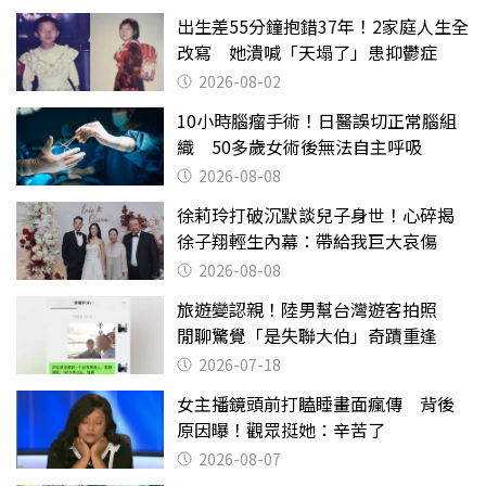
出生差55分鐘抱錯37年！2家庭人生全
改寫 她潰喊「天塌了」患抑鬱症
2026-08-02
10小時腦瘤手術！日醫誤切正常腦組
織 50多歲女術後無法自主呼吸
2026-08-08
徐莉玲打破沉默談兒子身世！心碎揭
徐子翔輕生內幕：帶給我巨大哀傷
2026-08-08
旅遊變認親！陸男幫台灣遊客拍照
閒聊驚覺「是失聯大伯」奇蹟重逢
2026-07-18
女主播鏡頭前打瞌睡畫面瘋傳 背後
原因曝！觀眾挺她：辛苦了
2026-08-07