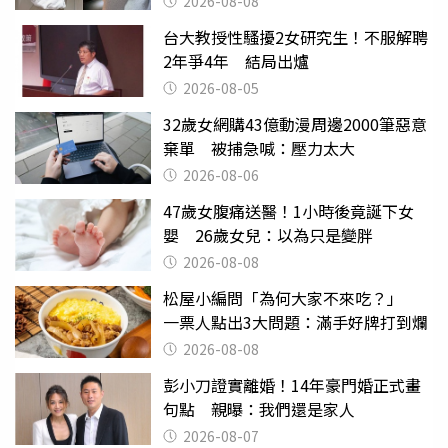
2026-08-08
台大教授性騷擾2女研究生！不服解聘
2年爭4年 結局出爐
2026-08-05
32歲女網購43億動漫周邊2000筆惡意
棄單 被捕急喊：壓力太大
2026-08-06
47歲女腹痛送醫！1小時後竟誕下女
嬰 26歲女兒：以為只是變胖
2026-08-08
松屋小編問「為何大家不來吃？」
一票人點出3大問題：滿手好牌打到爛
2026-08-08
彭小刀證實離婚！14年豪門婚正式畫
句點 親曝：我們還是家人
2026-08-07