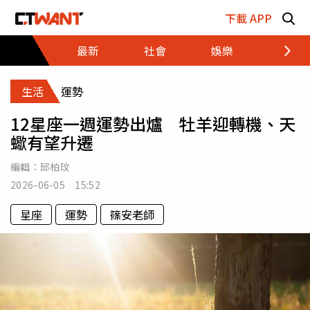
跳至主要內容區塊
下載 APP
最新
社會
娛樂
財經
生活
運勢
12星座一週運勢出爐 牡羊迎轉機、天
蠍有望升遷
編輯：
邱柏玟
2026-06-05 15:52
星座
運勢
篠安老師