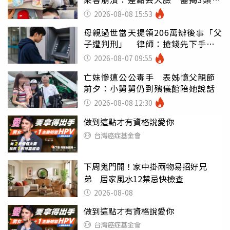
別亂喝
2026-08-08 15:53
母親過世當天提領206萬辦後事「父
子遭判刑」 律師：搶錢先下手是
罪
2026-08-07 09:55
亡妹慘遭公公毒手 表姊憶父親節
前夕：小舅舅仍到殯儀館陪她說話
2026-08-08 12:30
做到這點才有資格說愛你
台灣癌症基金會
下周鬼門開！家中掛兩物易招好兄
弟 居家風水12禁忌快檢查
2026-08-08
做到這點才有資格說愛你
台灣癌症基金會