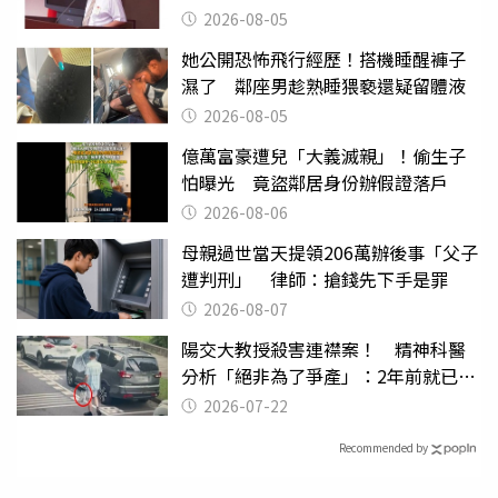
2026-08-05
她公開恐怖飛行經歷！搭機睡醒褲子
濕了 鄰座男趁熟睡猥褻還疑留體液
2026-08-05
億萬富豪遭兒「大義滅親」！偷生子
怕曝光 竟盜鄰居身份辦假證落戶
2026-08-06
母親過世當天提領206萬辦後事「父子
遭判刑」 律師：搶錢先下手是罪
2026-08-07
陽交大教授殺害連襟案！ 精神科醫
分析「絕非為了爭產」：2年前就已言
行詭異
2026-07-22
Recommended by