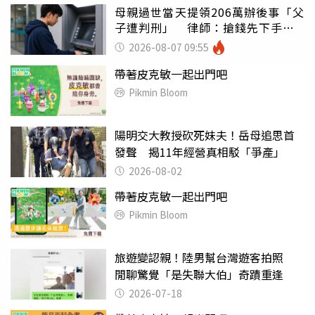
母親過世當天提領206萬辦後事「父
子遭判刑」 律師：搶錢先下手是
罪
2026-08-07 09:55
帶著皮克敏一起出門吧
Pikmin Bloom
陽明交大教授砍死妹夫！岳母追思首
發聲 揭11年經營真相駁「爭產」
2026-08-02
帶著皮克敏一起出門吧
Pikmin Bloom
旅遊變認親！陸男幫台灣遊客拍照
閒聊驚覺「是失聯大伯」奇蹟重逢
2026-07-18