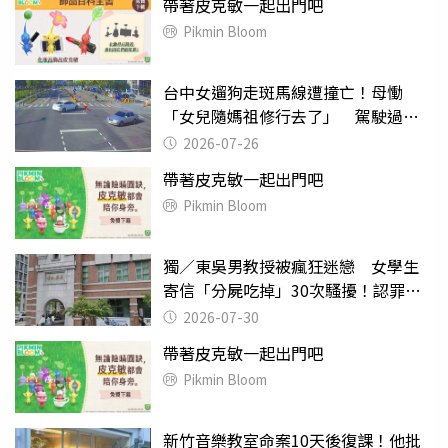
帶著皮克敏一起出門吧
Pikmin Bloom
台中女遛狗走斑馬線遭撞亡！母慟
「女兒隨媽祖修行去了」 駕駛過失
致死判9月
2026-07-26
帶著皮克敏一起出門吧
Pikmin Bloom
獨／東吳男教授被瘋狂迷戀 女學生
寄信「分屍吃掉」30次騷擾！認罪免
關
2026-07-30
帶著皮克敏一起出門吧
Pikmin Bloom
新竹音樂教室命案10天後復課！他批