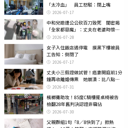
「太冷血」 員工怒駁：閉上嘴
2026-07-17
中和兒媳遭公公砍百刀致死 閨密揭
「全家都惡魔」：丈夫在老婆時懷孕
摔東西
2026-07-28
女子入住飯店遇停電 摸黑下樓被員
工告知：倒閉了
2026-07-17
丈夫小三假證做試管！癌妻開庭前1分
鐘再收離婚傳票 她崩潰：比八點檔
還扯
2026-07-31
檳榔攤助攻！85度C騎樓擺桌椅被告
檢翻28年舊判決認證非竊佔
2026-07-30
父親群組1句「8／8快到了」掀熱