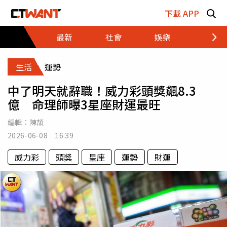
跳至主要內容區塊
下載 APP
最新
社會
娛樂
財經
生活
運勢
中了明天就辭職！威力彩頭獎飆8.3
億 命理師曝3星座財運最旺
編輯：
陳頡
2026-06-08 16:39
威力彩
頭獎
星座
運勢
財運