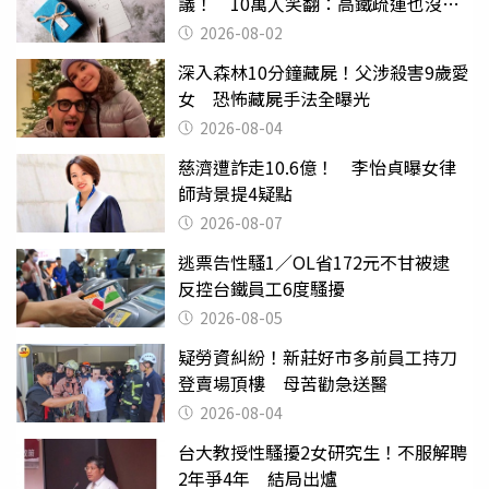
議！ 10萬人笑翻：高鐵疏運也沒列
父親節
2026-08-02
深入森林10分鐘藏屍！父涉殺害9歲愛
女 恐怖藏屍手法全曝光
2026-08-04
慈濟遭詐走10.6億！ 李怡貞曝女律
師背景提4疑點
2026-08-07
逃票告性騷1／OL省172元不甘被逮
反控台鐵員工6度騷擾
2026-08-05
疑勞資糾紛！新莊好市多前員工持刀
登賣場頂樓 母苦勸急送醫
2026-08-04
台大教授性騷擾2女研究生！不服解聘
2年爭4年 結局出爐