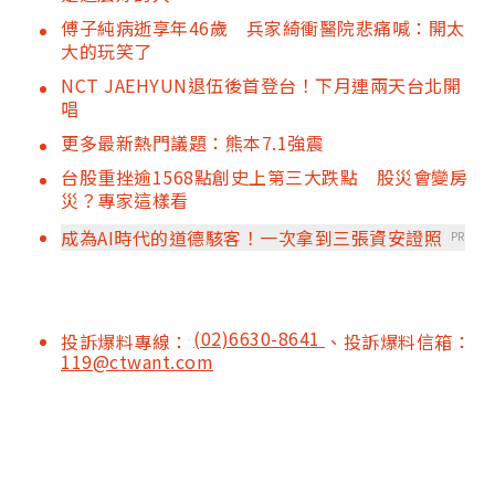
傅子純病逝享年46歲 兵家綺衝醫院悲痛喊：開太
大的玩笑了
NCT JAEHYUN退伍後首登台！下月連兩天台北開
唱
更多最新熱門議題：熊本7.1強震
台股重挫逾1568點創史上第三大跌點 股災會變房
災？專家這樣看
成為AI時代的道德駭客！一次拿到三張資安證照
PR
(02)6630-8641
投訴爆料專線：
、投訴爆料信箱：
119@ctwant.com