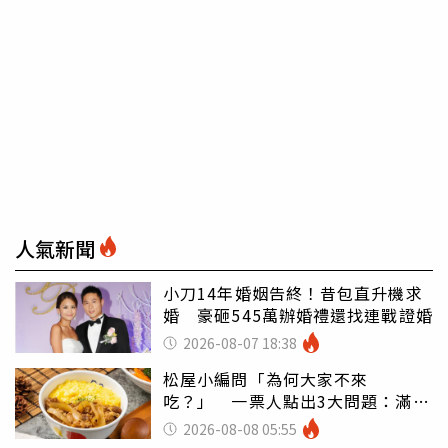
人氣新聞
小刀14年婚姻告終！昔包直升機求
婚 豪砸545萬辦婚禮還找連戰證婚
2026-08-07 18:38
松屋小編問「為何大家不來
吃？」 一票人點出3大問題：滿手
好牌打到爛
2026-08-08 05:55