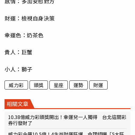
感情：多加安慰對方
財運：檢視自身決策
幸運色：奶茶色
貴人：巨蟹
小人：獅子
威力彩
頭獎
星座
運勢
財運
相關文章
10.38億威力彩頭獎開出！幸運兒一人獨得 台北這間彩
券行發財了
威力彩今飆10.5億！4生肖財運旺爆 命理師曝「5大旺