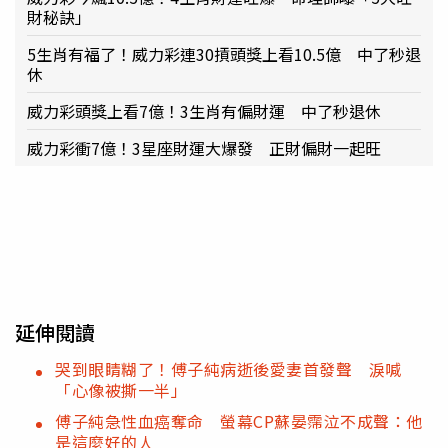
財秘訣」
5生肖有福了！威力彩連30摃頭獎上看10.5億 中了秒退
休
威力彩頭獎上看7億！3生肖有偏財運 中了秒退休
威力彩衝7億！3星座財運大爆發 正財偏財一起旺
延伸閱讀
哭到眼睛糊了！傅子純病逝後愛妻首發聲 淚喊
「心像被撕一半」
傅子純急性血癌奪命 螢幕CP蘇晏霈泣不成聲：他
是這麼好的人