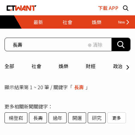
跳至主要內容區塊
下載 APP
最新
社會
娛樂
財經
⊗ 清除
全部
社會
娛樂
財經
政治
顯示結果第 1 ~ 20 筆 / 關鍵字「
長壽
」
更多相關新聞關鍵字：
楊登嵙
長壽
過年
開運
研究
更多