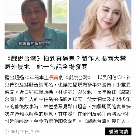
東報告書中表示，面對全球經濟的波動與市場挑戰，對等關
稅議題衝擊、新臺幣匯率大幅波動等外在環境變數，114年
對壽險業而言是極具挑戰的一年。南山人壽秉持「誠信第一
服務至上」、「利他的初衷」、「溫暖的專業」、「開創的
勇氣」的企業價值，展現出高度的韌性及專業，在變局中依
然穩定前行，持續在業界保持領先地位。展望115年正式接
軌IFRS 17及ICS，面對關鍵的體質升級，將持續發揮保險職
能，在變局中穩住腳步，蓄積未來成長的能量。永續健康的
《戲說台灣》拍到真遇鬼？製作人揭兩大禁
領航者，實踐四大承諾陪保戶迎戰百歲人生隨著臺灣正式邁
忌外景地 她一句話全場發寒
入超高齡社會，高齡失智與長期照顧風險已成為社會迫切議
題。南山人壽前瞻社會需求，致力成為「超高齡社會下準備
播出超過20年的本土
長壽
劇《戲說台灣》，以民間信仰、神
最全面的保險公司」。114年南山人壽長照險市占率再度蟬
鬼傳說及鄉野奇談聞名，也讓拍攝現場多年來流傳不少靈異
聯業界第一，穩居長照市場領導品牌，健康與傷害險
傳聞。近日網紅饅頭媽（林榆芯）與父親、長年擔任《戲說
（A&H）商品亦穩健成長，持續為公司累積厚實的CSM基
台灣》製作人的林佐岳拍攝影片聊天，父女倆談及劇組多年
石。為全方位應對
長壽
風險，南山人壽打破傳統事後理賠框
來的幕後故事時，林佐岳罕見鬆口坦言，拍戲期間確實曾多
架，積極朝向「事前健康促進」及「延長保戶健康狀態」發
次遇過難以解釋的現象，其中發生在金門及彰化台灣民俗村
展，推出「五大健康帳戶」，並落實四大健康承諾：一是將
附近的經歷，至今仍讓他印象深刻。《戲說台灣》製作人林
長年期保單的保障年齡延長至100歲，以符合百歲人生的需
佐岳坦言，劇組多年來確實曾遇過難以解釋的靈異現象。林
繼續閱讀
06月19日, 2026
求；二是持續強化資產管理能力，落實長期承諾；三是設計
佐岳表示，《戲說台灣》多年來走遍全台各地取景，期間曾