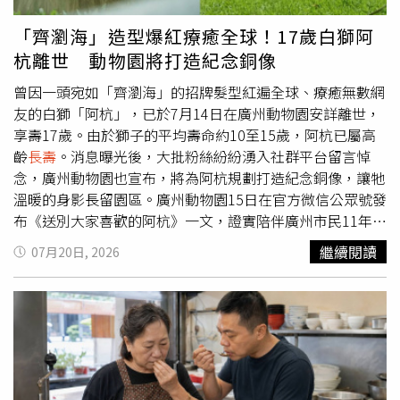
科學實證的策略依然回歸健康生活型態，包括維持規律且充
19則以住院率及30天死亡率作為重要指標；慢性腎臟病評
足的睡眠、均衡營養飲食、保持適度運動習慣以及良好管理
估5年或10年內接受透析或死亡風險；失智症則較常採用
「齊瀏海」造型爆紅療癒全球！17歲白獅阿
日常壓力，持之以恆地落實健康生活，才是現階段延年益壽
「中位存活時間」作為預後參考。黃軒表示，醫療的目的不
杭離世 動物園將打造紀念銅像
的最佳途徑。
只是延
長壽
命，更希望患者擁有良好的生活品質。他也提醒
民眾，平時應養成健康生活習慣，包括戒菸、避免過量飲
曾因一頭宛如「齊瀏海」的招牌髮型紅遍全球、療癒無數網
酒、維持規律作息及適當紓解壓力，避免因錯誤解讀「5年
友的白獅「阿杭」，已於7月14日在廣州動物園安詳離世，
存活率」而徒增心理負擔，影響治療信心與生活品質。
享壽17歲。由於獅子的平均壽命約10至15歲，阿杭已屬高
齡
長壽
。消息曝光後，大批粉絲紛紛湧入社群平台留言悼
念，廣州動物園也宣布，將為阿杭規劃打造紀念銅像，讓牠
溫暖的身影長留園區。廣州動物園15日在官方微信公眾號發
布《送別大家喜歡的阿杭》一文，證實陪伴廣州市民11年的
白獅阿杭已因年老及身體機能衰退，在園內平靜離世。阿杭
繼續閱讀
07月20日, 2026
是一隻雄性白獅，2009年出生於杭州，因此取名「阿
杭」，2015年移居廣州動物園展出。2022年時，因有遊客
拍下牠頂著一頭整齊「齊瀏海」的照片分享到網路後迅速爆
紅，不僅登上熱門話題，更吸引世界各地網友討論。不少人
笑稱「到底是誰幫牠剪頭髮？」、「沒人敢替牠剪瀏海
吧！」面對外界好奇，園方當時也特地澄清，沒有人替阿杭
修剪毛髮。園方解釋，廣州氣候炎熱潮濕，而阿杭本身相當