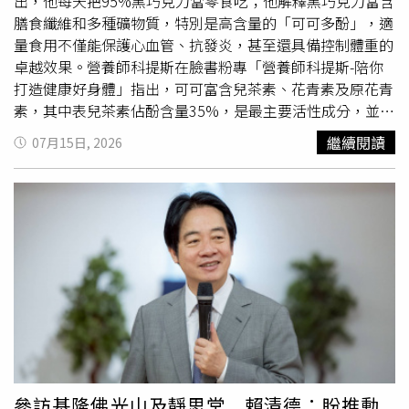
的潛力發揮出來，顯示王道信念的重要。本屆評審團由台灣
出，他每天把95%黑巧克力當零食吃；他解釋黑巧克力富含
是外地人第一次聞到，確實很容易產生誤會。
評鑑協會名譽理事長許士軍教授擔任評審主席，成員包括前
膳食纖維和多種礦物質，特別是高含量的「可可多酚」，適
行政院長毛治國、前行政院長陳冲、潘文淵文教基金會董事
量食用不僅能保護心血管、抗發炎，甚至還具備控制體重的
長史欽泰，以及公益平台文化基金會董事長嚴
長壽
。許士軍
卓越效果。營養師科提斯在臉書粉專「營養師科提斯-陪你
說明，施振榮倡議「王道」理念，將東方智慧融入企業經
打造健康好身體」指出，可可富含兒茶素、花青素及原花青
營，在ESG成為全球主流之前，便已實踐兼顧利他與永續的
素，其中表兒茶素佔酚含量35%，是最主要活性成分，並含
經營哲學；從產業升級、企業治理、人才傳承，到文化藝
有膳食纖維，以及礦物質鎂、銅、鉀、鐵等，同時也點出可
繼續閱讀
07月15日, 2026
術、公益、科技創新及淨零發展，施振榮始終展現前瞻視野
可的多種健康功效。首先是在保護心血管方面，科提斯表
與社會影響力。台灣上市櫃公司協會理事長、信義企業集團
示，可可多酚能有效改善人體內皮功能並協助降低血壓。其
創辦人周俊吉也指出，施振榮畢生推動創新、倡導王道文
運作機制在於刺激內皮細胞合成一氧化氮，促進血管舒張，
化，強調「共創價值、共享成果、永續發展」，不只成功開
同時發揮抗血小板凝結、抑制血管平滑肌的功能；臨床研究
創了泛宏碁集團40多家上市櫃公司，深深影響了台灣科技產
指出，糖尿病患者連續30天補充可可多酚，血管舒張功能獲
業，更為全球的企業治理提供了最重要的東方典範。台灣上
得顯著改善。此外，可可多酚強大的抗氧化力能降低體內低
市櫃公司協會長期以上市、上櫃企業主及專業人士為核心，
密度脂蛋白膽固醇（壞膽固醇）的氧化程度，從根本阻斷動
透過企業交流、政策對話、講座學習、產業合作及公益參
脈粥狀硬化的開端。除了血管健康，科提斯提到，可可多酚
與，建立企業家共同學習與交流的平台；東方領袖人物也是
能透過調控特定信號通路，降低神經膠質細胞的發炎反應，
周俊吉擔任台灣上市櫃公司協會理事長任內推動的重要項目
並活化
長壽
基因以抑制神經毒性，達到預防阿茲海默症的作
之一。適逢任期即將屆滿，他也分享信義企業集團長期秉持
用。同時，可可多酚能增加腦源性神經滋養因子並提升腦部
「先義後利」的理念，與上市櫃企業共勉，唯有兼顧誠信、
血流與含氧量；功能性磁振造影（fMRI）研究已證實，年輕
參訪基隆佛光山及靜思堂 賴清德：盼推動