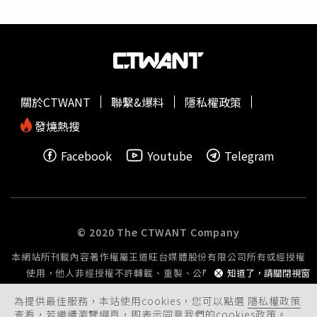
里。臺東縣/臺東市/上海街、傳廣路、四維路三段、四維路
片提供／南山人壽）臺灣已於去年底正式邁入「超高齡社
二段、寧波街、徐州街、更生路、杭州街、浙江路、鄭州
會」，「百歲人生」也將逐漸成為新常態。如何活得久、更
街、開封街停水原因：台東系統-新生小區封閉確認作業，
活得好，已成為當今社會的重要課題。近年來，南山人壽將
停水檢測（圖／台灣自來水公司）〈台東縣6/15停水時間與
保險的角色定位也從事後理賠，延伸至事前疾病預防與健康
範圍2〉時間：08:00至16:00（共8小時）停水地區：臺東
管理，致力提供保戶完整的健康與財務解決方案，實踐「全
縣/臺東市/四維路一段、仁愛國小停水原因：汰換管線工程
齡金融」的政策願景，並因應
長壽
時代帶來的全新挑戰與改
關於CTWANT
聯繫&爆料
隱私權政策
（圖／台灣自來水公司）
變，陪伴國人優雅且從容地迎向百歲人生。「百歲人生 有
備而來論壇」今年邁入第二屆，不僅規模升級，討論議題也
發燒熱搜
更加深入。除了持續倡議破除老化迷思，今年更進一步聚焦
Facebook
Youtube
Telegram
「代謝管理、情緒管理、財務支持」三大面向，透過國際趨
勢分享與跨領域專家名人對談，提供臺灣社會更多具體可行
的實踐策略與行動方案，讓健康
長壽
不再只是想像，而是能
夠真正實現的人生藍圖。南山人壽總經理范文偉指出，南山
人壽將保險的角色定位從事後理賠，延伸至事前疾病預防與
© 2020 The CTWANT Company
健康管理，致力實踐「全齡金融」的政策願景。。（圖片提
本網站所刊載內容著作權屬王道旺台媒體股份有限公司所有或經授權
供／南山人壽）全球
長壽
新思維：從健康到財務的全面布局
使用，他人非經授權不許轉載、重製、公開播送或公開傳輸。
知道了，請關閉視窗
想要健康活到百歲，預防與逆轉慢性疾病是關鍵。根據世界
衛生組織（WHO）報告，慢性疾病每年造成全球4,100萬人
為提供最佳服務，本站使用cookies，您可以點選
隱私權政策
死亡，占全球死亡人數74%（註1）。本次論壇特別邀請全
查看，若繼續瀏覽網頁，即表示同意我們的cookies政策。