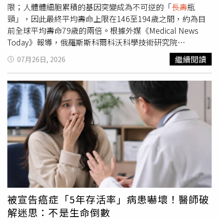
限；人體體細胞累積的基因突變成為不可逆的「
長壽
瓶
頸」，因此最終平均壽命上限在146至194歲之間，約為目
前全球平均壽命79歲的兩倍。根據外媒《Medical News
Today》報導，俄羅斯斯科爾科沃科學技術研究院
（Skolkovo Institute of Science and Technology）的一項
繼續閱讀
07月26日, 2026
最新研究，發表於最新一期《NPJ 衰老》（NPJ Aging）期
刊。研究人員表示，長期以來，科學界持續探索造成人體衰
老的根本原因，並在近年歸納出包含 DNA 端粒縮短、蛋白
質維護失效以及線粒體功能障礙等12個衰老特徵。然而，不
同於部分理論上可透過醫療手段逆轉的衰老現象，人體在進
行細胞分裂時，體細胞（非生殖細胞）不可避免地會產生基
因碼變異，這種變異可能源於紫外線、菸害等外在環境刺
激，也可能隨機發生，並隨時間推移持續累積，進一步損害
細胞功能並顯著增加罹病風險。有學者指出，一名80歲長者
的典型細胞中往往帶有數千個體細胞突變，由於人體內部缺
乏修正已寫入基因組傷害的修復機制，這些累積的損傷將持
續降低細胞運作效率，甚至演變為癌症。研究團隊透過模擬
被宣告癌症「5年存活率」病患嚇壞！醫師破
計算發現，若能在完全無視體細胞突變的前提下排除所有衰
解迷思：不是生命倒數
老因子，人類極限壽命理論上可達上萬歲；然而一旦將體細