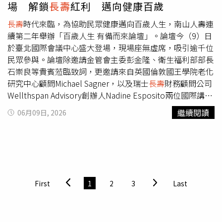
場 解鎖
長壽
紅利 邁向健康百歲
林子頭、林子前)等用戶停水原因：漏水調查作業（圖／台
灣自來水公司）〈嘉義市6/15停水時間與範圍1〉時間：
長壽
時代來臨，為協助民眾健康邁向百歲人生，南山人壽連
08:00至18:00（共10小時）停水地區：嘉義市西區玉山路
續第二年舉辦「百歲人生 有備而來論壇」。論壇今（9）日
491~627號；大富路362號；大利街216~258號及233~259
於臺北國際會議中心盛大登場，現場座無虛席，吸引逾千位
號、220巷；大吉街181~185號；大和街12~102號；大平街
民眾參與。論壇除邀請金管會主委彭金隆、衛生福利部部長
47~59號及52號，以上包含巷弄，詳如圖示區塊停水原因：
石崇良等貴賓蒞臨致詞，更邀請來自英國倫敦國王學院老化
自來水管線遷移（圖／台灣自來水公司）〈嘉義市6/15停水
研究中心顧問Michael Sagner，以及瑞士
長壽
財務顧問公司
時間與範圍2〉時間：08:00至18:00（共10小時）停水地
Wellthspan Advisory創辦人Nadine Esposito兩位國際講者
區：嘉義市西區世賢路二段480號附1~482號及538巷；玉
親自來臺，透過前瞻國際觀點分享與在地行動方案交流，期
繼續閱讀
06月09日, 2026
山路371~477號及369巷；劉厝路339~481號及436號、大
望翻轉大眾對老化的既定印象，解鎖
長壽
新紅利，帶領臺灣
信街(玉山小段７９地號)、大吉街130~266號，以上包含巷
邁向健康且富足的百歲人生。南山人壽連續第二年舉辦「百
弄，詳如圖示區塊停水原因：自來水管線遷移（圖／台灣自
歲人生 有備而來論壇」，論壇9日盛大登場。天下雜誌共同
來水公司）〈屏東縣6/15停水時間與範圍〉時間：09:00至
執行長葉雲(左起)、初日診所副院長鄧雯心、瑞士
長壽
財務
17:00（共8小時）停水地區：屏東縣/潮州鎮/三德路、三星
顧問公司Wellthspan Advisory創辦人Nadine Esposito、南
路、三林路、三義街、壽星路、朝昇東路、玉春街、自立
山人壽總經理范文偉、金管會主委彭金隆、立法院前院長王
First
1
2
3
Last
街、
長壽
街停水原因：水量計埋設（圖／台灣自來水公司）
金平、衛福部部長石崇良、天下雜誌共同執行長吳琬瑜、英
〈台東縣6/15停水時間與範圍1〉時間：00:00至08:30（共
國倫敦國王學院老化研究中心顧問Michael Sagner、知名藝
8小時30分鐘）停水地區：臺東縣/臺東市/新生里、民生
人邰智源、銀天下總監彭子珊、TICA執行長李安鈴。。（圖