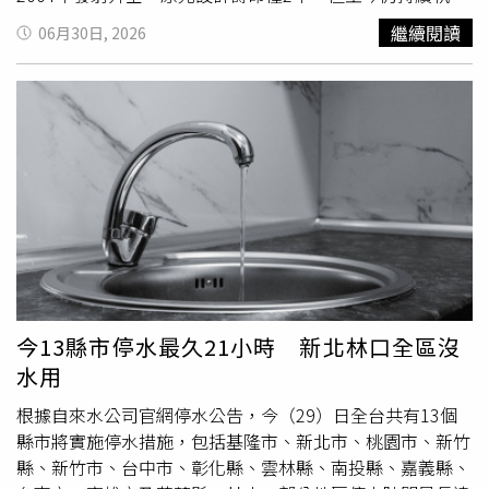
觀測任務，是NASA研究伽瑪射線暴（Gamma-ray Bursts）
繼續閱讀
06月30日, 2026
的重要設備。伽瑪射線暴是宇宙中能量最強大的爆炸現象之
一，通常發生於黑洞形成、超高密度恆星碰撞等劇烈天文事
件。過去20多年來，雨燕已觀測超過1,400起伽瑪射線暴及
其他高能宇宙事件，甚至記錄到距離地球約130億光年的爆
炸恆星，為天文學界提供大量珍貴數據。不過，雨燕近年因
低地球軌道受到大氣阻力影響，高度持續下降。NASA預
估，若不採取措施，其軌道最快將於今年10月降至約298公
里的危險高度，最終恐因重返大氣層而燒毀解體。NASA天
文物理部門主管多高德曼（Shawn Domagal-Goldman）表
示，雨燕最大的特色就是能迅速轉向夜空，第一時間鎖定宇
宙中的爆炸事件，因此決定投入資源延長它的服役壽命，
「它是一座能快速尋找宇宙爆炸事件的天文台，因此我們認
今13縣市停水最久21小時 新北林口全區沒
為，它值得被拯救。」據悉，此次任務由亞利桑那州新創公
水用
司Katalyst SpaceTechnologies負責打造LINK機器人太空
船。NASA去年以3,000萬美元委託該公司執行計畫，並由航
根據自來水公司官網停水公告，今（29）日全台共有13個
太大廠Northrop Grumman提供Stargazer運輸機及Pegasus
縣市將實施停水措施，包括基隆市、新北市、桃園市、新竹
XL火箭負責發射。根據規劃，運輸機將自馬紹爾群島起飛，
縣、新竹市、台中市、彰化縣、雲林縣、南投縣、嘉義縣、