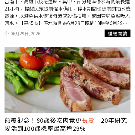
飛至約4萬英尺高空後釋放火箭，再將長約1.8公尺、重約
台南市、高雄市及花蓮縣。其中，部分地區停水時間最長達
399公斤的LINK送入軌道。LINK升空後，將花費數個月時
21小時，提醒民眾提前儲水備用，停水期間也應關閉抽水機
間逐步接近雨燕，完成太空交會並捕捉望遠鏡，再透過推進
電源，以避免供水恢復時造成設備損壞，或因管網負壓吸入
系統將其送往更高、更穩定的軌道，延長使用年限。NASA
污水。【基隆市】停水時間為6月28日晚間10時至6月29日
指出，所有低地球軌道衛星都會因稀薄大氣產生阻力而逐漸
凌晨4時，共計6小時。停水範圍為仁愛區仁三路、仁二路、
繼續閱讀
06月29日, 2026
降低高度，加上2024年適逢太陽11年活動週期中的「太陽
仁四路、公園街、孝一路、孝二路、孝三路、孝四路、安一
極大期」，頻繁的太陽閃焰與日冕物質拋射，使地球高層大
路、忠一路、忠二路、忠三路、忠四路、愛一路、愛二路、
氣受熱膨脹，進一步增加衛星飛行阻力，也加速雨燕軌道衰
愛三路及周邊巷弄。此次停水主要配合水量計設備更換工
減。賓州州立大學天文物理學教授努塞克（John Nousek）
程。【新北市】新北市共有3處停水公告，皆自6月29日上
認為，若LINK任務成功，不僅能延長雨燕的科學價值，也
午8時開始至6月30日凌晨2時恢復供水，停水時間均為18小
將證明許多原本沒有維修設計的衛星，仍可透過後續技術延
時。其中，林口區全區停水；泰山區大科路、大科一路、錢
長壽
命。他指出，以3,000萬美元讓1枚當年造價約3億美元
厝坑、自強路、黎明路、泰林路三段及登林路部分路段同步
的衛星恢復完整任務能力，遠比重新打造新衛星更具經濟效
停水；五股區則包括福德里登林路及德音里外寮路沿線受影
益。Katalyst Space Technologies技術副總裁威爾森
響。停水原因皆為配合大湳給水廠高低壓電氣設備檢驗等相
（Kieran Wilson）則表示，希望這次「Swift Boost」任務
關工程施工。【桃園市】桃園市為此次影響最大的縣市，共
能改變外界對衛星的既有觀念。他指出，未來衛星不應只是
有3處停水及1處降壓供水措施。其中，桃園區23個里將於6
發射、服役、退役三部曲，而應具備補充燃料、重新定位、
月29日上午8時至6月30日上午5時停水21小時；龜山區、蘆
顛覆觀念！80歲後吃肉竟更
長壽
20年研究
維修甚至升級的可能性。不過，威爾森也坦言，真正的挑戰
竹區部分地區及新北市泰山區南林路一帶，也將同步停水21
揭活到100歲機率最高增29%
仍在太空交會。由於雨燕當年並未設計在軌維修功能，沒有
小時。另外，大園區、龜山區及八德區部分里別將停水16小