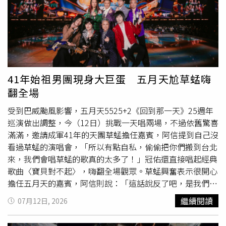
千1百億元，將持續提供服務予有需要的長輩。第二，賴清
剛出生不久，鏡頭聚焦在她的臉上，原本寶寶只是露出可愛
德表示，政府鼓勵生育，推動「0到6歲國家一起養」政策。
的笑容，但仔細一看卻長了非常整齊潔白的上排牙齒，照理
由家長自己帶的孩童，政府每月給予育兒津貼第一胎5,000
來說襁褓中的嬰兒不可能會有像大人般的牙齒，因此合理懷
元、第二胎6,000元、第三胎7,000元。0到2歲選擇公共化托
疑是用AI生成的畫面。畢竟現在是AI的時代，小嬰兒跟動物
育，政府補助第一胎每個月7,000元、第二胎8,000元、第三
又是拍戲時最不受控的存在，因此利用AI科技的確是省時又
胎9,000元；送托準公共服務的家庭，每月可獲得補助第一
省力的方式，觀眾們也沒有多加苛責，只當成是一段有趣的
胎1萬3,000元、第二胎1萬4,000元、第三胎1萬5,000元，
插曲。
41年始祖男團現身大巨蛋 五月天尬草蜢嗨
鼓勵家長投入就業市場。至於2到6歲幼兒就學補助，公立幼
翻全場
兒園第一胎每月只需負擔1,000元；非營利幼兒園第一胎每
月負擔2,000元、第二胎1,000元；若就讀準公共化幼兒園，
受到巴威颱風影響，五月天5525+2《回到那一天》25週年
第一胎家長每月只要負擔3,000元、第二胎2,000元、第三胎
巡演做出調整，今（12日）挑戰一天唱兩場，不過依舊驚喜
1,000元，其他費用都由政府負擔。政府每年編列約1,200億
滿滿，邀請成軍41年的天團草蜢擔任嘉賓，阿信提到自己沒
元，幫助減輕年輕夫婦育兒負擔。第三，賴清德說，政府推
看過草蜢的演唱會，「所以有點自私，偷偷把你們搬到台北
出「0到18歲成長津貼」。中央政府給予18歲以下每個孩子
來，我們會唱草蜢的歌真的太多了！」冠佑還直接唱起經典
每月5,000元，每年共可領6萬元、18年共可領108萬元。其
歌曲〈寶貝對不起〉，嗨翻全場觀眾。草蜢興奮表示很開心
中，在孩子0到6歲期間，每月的5,000元全數交由家長使
擔任五月天的嘉賓，阿信則說：「這話說反了吧，是我們的
用，並與「0到6歲國家一起養2.0」政策疊加實施。而在6到
榮幸！」其實五月天與草蜢多年前是同門，蔡一傑透露對石
繼續閱讀
07月12日, 2026
18歲期間，每月津貼的一半由家長用來照顧孩子，另外
頭在電影《百日告別》的表現印象很深刻，蔡一智則覺得自
2,500元由政府存入專戶，12年期間共計存入36萬元本金，
己跟同樣留長髮的瑪莎很配，笑說要一起組團。成軍41年的