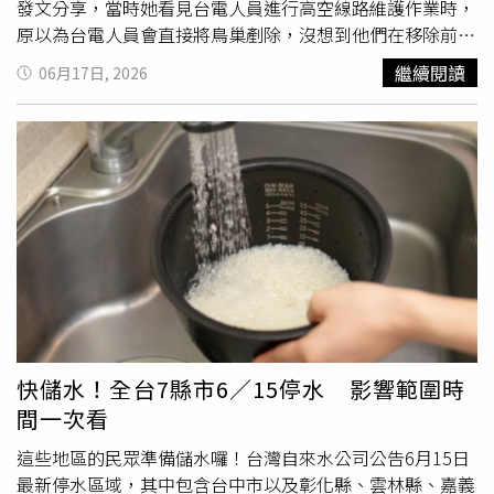
獎及永續報告獎」、《遠見》ESG企業永續獎公益推動組首
影，之後若非必要，劇組盡量避免在夜間重返相關地點拍
發文分享，當時她看見台電人員進行高空線路維護作業時，
獎。保險是永續的事業，展望未來，在超高齡社會的路上，
攝。聽完父親分享後，饅頭媽進一步追問，這位被認為具有
原以為台電人員會直接將鳥巢剷除，沒想到他們在移除前，
南山人壽將秉持企業四大文化價值觀，穩健推進轉型步伐，
特殊感應能力的女演員是否就是有「寬姐」稱號的資深藝人
就已經先把雛鳥撤離，還另外安置了一個三角錐的家給雛
繼續閱讀
06月17日, 2026
落實人才培育與文化，並持續推動保險價值轉型，協助客戶
易淑寬。林佐岳則當場證實就是她，等同間接證實多年來流
鳥，且固定得很牢，「默默被暖心到，希望這個世界都可以
面對
長壽
社會下的百歲人生，並累積公司獲利量能，讓未來
傳於《戲說台灣》劇組之間的說法。據了解，易淑寬本身具
如此充滿愛！」貼文曝光後，吸引超過4.9萬按讚，許多網
有備而來。
有乩童背景，因此對靈異相關事物向來抱持較高敏感度，也
友紛紛在底下留言，「這故事告訴我們：人在做不一定天在
讓這段往事更添神秘色彩。林佐岳透露，曾有演員在拍攝現
看，也可能有住樓上民眾在看」、「一個小動作建立的公司
場指著空地表示看見「不乾淨的東西」，讓工作人員當場嚇
形象，勝過投入上百萬元的廣告」、「沒想到在台灣竟然能
壞。影片曝光後隨即引發網友熱烈討論，不少觀眾直呼「聽
夠看到公家單位在施工時，這麼搞剛的爬上爬下佈置，只為
了毛骨悚然」、「《戲說台灣》本來就很有靈異氛圍」、
了好好安置這些小鄰居，而不是直接丟棄鳥巢」、「善待動
「難怪有些單元看起來特別真實」，也有人提到易淑寬過去
物一定會有好報」、「一個社會的文明程度，要看他們怎麼
主演的「阿姑系列」至今仍是經典之作。不過也有網友認
面對最弱小的族群，謝謝這幾位台電員工」、「人性化的暖
為，比起鬼神傳說，人心反而更令人害怕，「沒親眼看過鬼
心國家」。也有人說，「其實台電對這些築巢的鳥感到很困
害人，但人害人的事情天天都在發生」。至於從小看著《戲
擾，是引起短路停電的原因之一」、「不知道能不能找鳥類
說台灣》長大的饅頭媽則笑說，這部戲可說是陪伴自己成長
專家合作，開發適合固定在電線桿上的臨時鳥巢，畢竟都市
快儲水！全台7縣市6／15停水 影響範圍時
的重要回憶，小時候總覺得劇中的演員特別漂亮。她還幽默
叢林裡鳥兒們的選擇有限，也不能怪牠們」、「平常最常看
間一次看
表示，在醫美尚未普及的年代，許多藝人幾乎都是「原裝進
到是一堆路樹被砍頭，連鳥巢都不管，直接放其自生自滅，
口」。當林佐岳最後開玩笑詢問她是否有意願參演《戲說台
真的覺得台電的舉動很感心」、「希望那些修剪樹木讓雛鳥
這些地區的民眾準備儲水囉！台灣自來水公司公告6月15日
灣》時，她則笑回，如果只是飾演不用講台詞的「頂級花
掉下來摔死的，可以學習一下」、「三角錐不錯，強壯
長壽
最新停水區域，其中包含台中市以及彰化縣、雲林縣、嘉義