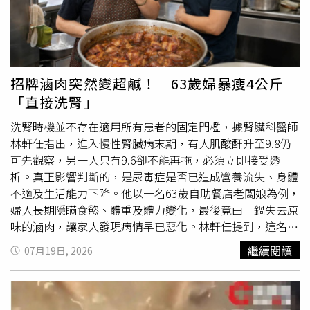
愛乾淨，經常用舌頭舔舐前腳，再反覆整理額前鬃毛，久而
久之便自然形成招牌的「齊瀏海」造型。隨著季節、濕度與
天氣變化，牠的鬃毛還會自然變化成中分或大背頭等不同造
型。隨著年紀增長，阿杭健康狀況逐漸走下坡，園方表示
2025年起，牠開始出現大型貓科動物常見的關節退化等疾
招牌滷肉突然變超鹹！ 63歲婦暴瘦4公斤
病，因此於同年秋天轉移靜養。2026年後阿杭身體機能持
「直接洗腎」
續衰退，活動力明顯下降，在生命最後一段時間，由獸醫及
保育員全天候陪伴照護，直到牠平靜走完生命旅程。園方透
洗腎時機並不存在適用所有患者的固定門檻，據腎臟科醫師
露，目前已規劃為阿杭製作紀念銅像，希望讓牠繼續陪伴每
林軒任指出，進入慢性腎臟病末期，有人肌酸酐升至9.8仍
位來到廣州動物園的遊客。不過，暫時沒有將阿杭製作成動
可先觀察，另一人只有9.6卻不能再拖，必須立即接受透
物標本，也沒有推出官方紀念商品的計畫。
析。真正影響判斷的，是尿毒症是否已造成營養流失、身體
不適及生活能力下降。他以一名63歲自助餐店老闆娘為例，
婦人長期隱瞞食慾、體重及體力變化，最後竟由一鍋失去原
味的滷肉，讓家人發現病情早已惡化。林軒任提到，這名63
歲婦人經營自助餐店超過30年，招牌料理是滷肉。每一鍋的
繼續閱讀
07月19日, 2026
火候和調味都由她親自負責，起鍋前更會試吃確認，多年來
幾乎不曾抓錯鹹淡。然而，兒子從去年開始發現，母親煮出
的滷肉味道逐漸偏鹹，與過去熟悉的味道明顯不同。面對兒
子的詢問，婦人才透露自己早已無法正常試吃。她近一年聞