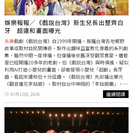
到，他在萬里出生、長大，與基隆同屬一個生活圈，今日很
高興來到極樂寺祈福。隨後，賴清德前往「慈濟基隆靜思
堂」參訪時表示，慈濟在基隆、臺南及全臺各縣市都設有精
娛樂報報／《戲說台灣》新生兒長出整齊白
舍，不僅是信仰中心，也是慈善、環保、社會關懷及社會服
牙 超違和畫面曝光
務的中心。針對證嚴上人、所有慈濟的師兄姐及志工對家
庭、社會及國家的重大貢獻，要特別表達誠摯感謝。賴清德
長壽
戲劇《戲說台灣》自1999年開播，搜羅台灣各地鄉野
提到，今年開始臺灣65歲以上長輩已超過全國人口20%，
故事或取材自民間傳奇，製作出趣味且富教化意義的系列劇
一方面代表國家社會及醫療持續進步，人民更加
長壽
；另一
集，雖然中間一度停播，但復播後依舊深受觀眾喜愛。儘管
方面則反映少子女化趨勢，導致長輩人口比例提高。面對人
是已經開播20多年的老劇，但《戲說台灣》與時俱進，疑似
口結構改變，政府除了要好好照顧長輩，也要運用國家的力
利用AI打造小嬰兒的畫面，卻被發現小嬰兒「超齡」長牙
量，協助年輕家庭減輕負擔，讓年輕一代敢婚、願生、樂
齒，看起來違和但十分逗趣。《戲說台灣》先前播出單元
養。談及推動社會福利政策。賴清德說，第一，政府在全臺
《觀音蓮花李姑娘》，取材自台中神岡的「李姑娘廟」，描
各地都設有長照據點，靜思堂也是其中之一。馬英九前總統
述蒼鷺化作「田徛仔精（蟋蟀精）」作亂，大夫李仁和夫婦
繼續閱讀
07月13日, 2026
卸任時，全臺長照據點僅720處，經過蔡英文前總統8年及
因阻妖遇害，觀音為感念其恩，將蓮花植入其女李純孝體內
他上任2年的持續推動，目前全臺長照據點已超過1萬5千
續命20年，長大後的李純孝為救仇人犧牲自己，死後仍留在
處，長照服務人員也超過10萬人。長照服務不只照顧長輩的
人間濟世。主角捨身救人、最終化為神明庇佑眾生，是相當
身體，也透過學習、運動、遊戲等活動維持身心健康，是健
經典的《戲說台灣》劇情。劇中的寶寶長出整齊白牙，畫面
康促進的重要一環。此外，政府長照預算已提升至每年約1
既違和又逗趣。（圖／翻攝自YouTube）不過在主角李純孝