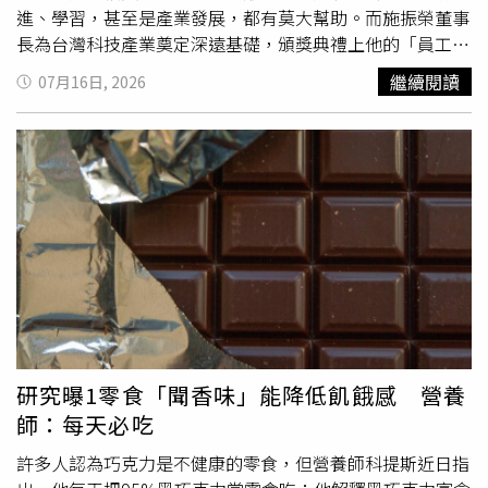
屬可改從3項日常變化觀察病情。首先應確認實際飯量，而
的家鄉料理。根據公開資料，臭屁醋是廣東珠三角地區的傳
進、學習，甚至是產業發展，都有莫大幫助。而施振榮董事
非只聽長輩說自己吃得下。若食量持續減少，或一聞到食物
統發酵食品，已有超過2000年的飲食歷史。它因發酵完成
長為台灣科技產業奠定深遠基礎，頒獎典禮上他的「員工」
便反胃，可能是較早出現的尿毒症表現。其次，若天氣炎熱
後會散發類似臭屁的特殊氣味而得名，也因常被用於燉煮滋
齊聚一堂，包括現任宏碁集團董事長陳俊聖、緯創資通董事
繼續閱讀
07月16日, 2026
仍長時間穿著長袖，應注意是否為了遮掩搔癢留下的抓痕。
補料理，因此另有「
長壽
醋」及「月子醋」等稱呼。臭屁醋
長林憲銘、和碩聯合科技董事長童子賢等，甚至是桃園市長
最後，若沒有刻意減重，3個月內體重下降超過3公斤，便應
的製作原料相對單純，通常先將大米或糯米炒至金黃色，再
張善政，可說是「創業成功、桃李滿天下」。獲獎的施振榮
儘速掛腎臟科評估。這名婦人接受血液透析約3個月後，原
放入陶甕內加入清水，密封後自然發酵約3個月，部分製作
一上台笑說，獲得此次肯定，「責任更大了，還好身體還可
本的噁心與食慾不振逐漸改善，體力也開始恢復。她再次回
方式甚至會封存約100天。待陶甕開封後，便會立即散發濃
以，能繼續打拚！」他更透露，人生很多意外，第一次大專
到熟悉的滷肉鍋前，並親自完成起鍋前的最後試味。兒子發
烈酸臭氣味。民間相傳，臭屁醋起源於元朝末年，一名叫做
聯考時數學只考9分，考進成大數學系，媽媽希望他重考，
現母親終於重新掌握原有的鹹淡，認為這項生活上的變化，
麥福的孝子為照顧臥病母親，意外製作出這種發酵食品，之
隔年考上第一屆交大電子工程系，但「如果我英文比較好，
比單看檢查數字更能感受到她的身體正在好轉。林軒任強
後逐漸在珠三角地區流傳。如今臭屁醋也已被大陸部分地區
就會去念台大物理系，台灣電子工業可能就不太一樣了！」
調，洗腎並非愈早開始愈好，也不是非得撐到某個數字才能
列入地方非物質文化遺產名錄。食用臭屁醋時，當地居民通
他回顧創業歷程，包括開發出台灣第一台電算器、一系列掌
接受治療。患者是否已因尿毒症而吃不下、變瘦、搔癢、呼
常會加入豬腳、雞肉、黃豆、梅干菜等食材一同燉煮。其中
上型電算器等，再到石油危機後出來創業，成立了宏碁集
吸喘或失去原本的生活能力，才是醫師與家屬不能忽略的判
臭屁醋豬腳湯是較常見的料理，也常出現在婦女坐月子期間
團；因看好微處理機（microprocessor）將帶動第二次工
斷依據。師提醒，洗腎時機不能只看肌酸酐數字，還須綜合
的飲食中。由於它的味道極具衝擊力，還被部分民眾形容為
業革命，宏碁以「微處理機的園丁」自許，盼把握機會而不
尿毒症狀與生活能力判斷（圖／翻攝自臉書，引人入腎・林
「液體榴槤」，屬於聞起來難以接受、入口後卻別有風味的
是成為歷史罪人，同時，也還原1992年提出微笑曲線的時
研究曝1零食「聞香味」能降低飢餓感 營養
軒任醫師）
地方美食。事件曝光後引發大批網友討論。有人形容臭屁醋
代背景。施振榮也回憶，當年他塑造非主流的組織文化「人
師：每天必吃
的氣味像穿了多日的臭鞋，也有人分享第一次聞到時，曾誤
性本善」，當年是出國要公務員蓋章的年代，很多人警告他
以為是瓦斯外洩或食物腐爛。不少廣東網友則替這道傳統料
這樣會吃虧，但事實證明，自己不但沒有吃虧，還讓很多人
許多人認為巧克力是不健康的零食，但營養師科提斯近日指
理平反，表示雖然味道確實強烈，但煮成湯後十分開胃，只