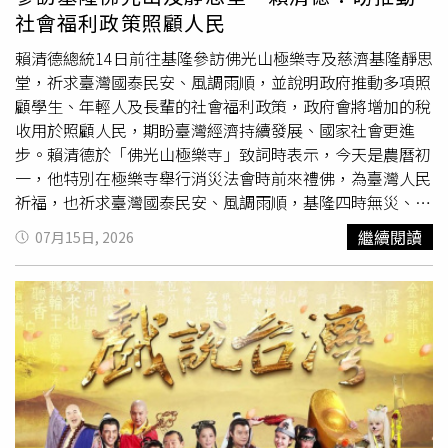
人才培育與社會責任，才能創造長遠價值。台灣上市櫃公司
受試者在攝取可可3小時後，大腦灰質血流量有顯著增加。
社會福利政策照顧人民
協會首屆「東方領袖人物」出爐，宏碁創辦人施振榮（前排
對於深受腸胃問題困擾的族群，科提斯揭示，補充可可多酚
右四）獲獎，賴清德總統（前排右五）出席頒獎。合照者前
能幫助腸道內的乳酸桿菌與雙歧桿菌等益生菌增殖，進而活
賴清德總統14日前往基隆參訪佛光山極樂寺及慈濟基隆靜思
排左一起宏碁集團共同創辦人黃少華、桃園市長張善政、潘
化調節型T細胞，產生抗發炎的細胞激素。在動物實驗中，
堂，祈求臺灣國泰民安、風調雨順，並說明政府推動多項照
文淵文教基金會董事長史欽泰、上市櫃公司協會理事長暨信
可可多酚已證實能有效減緩結腸炎引起的腸道縮短與發炎，
顧學生、年輕人及長輩的社會福利政策，政府會將增加的稅
義企業集團創辦人周俊吉、賴清德總統、宏碁創辦人伉儷施
甚至有醫學文獻建議，可將多酚成分引入發炎性腸道疾病患
收用於照顧人民，期盼臺灣經濟持續發展、國家社會更進
振榮與葉紫華、台灣評鑑協會名譽理事長許士軍、公益平台
者的管灌營養配方中。在體重控制上，科提斯也指出，可可
步。賴清德於「佛光山極樂寺」致詞時表示，今天是農曆初
文化基金會董事長嚴
長壽
。合照者後排左一起上市櫃公司協
多酚能活化特定受體，抑制體內脂肪酸合成並促進產熱，進
一，他特別在極樂寺舉行消災法會時前來禮佛，為臺灣人民
會榮譽理事長蔡榮騰、上市櫃公司協會榮譽理事長黃偉祥、
而減少脂肪生成、促進脂肪分解並改善胰島素阻抗。更有趣
祈福，也祈求臺灣國泰民安、風調雨順，基隆四時無災、八
上市櫃公司協會副理事長曾銘宗、上市櫃公司協會副理事長
的是，國外研究發現，肥胖或過重族群甚至只要「聞到」黑
節有慶，大家都能闔家平安。賴清德指出，佛光山星雲大師
繼續閱讀
07月15日, 2026
賴杉桂、上市櫃公司協會秘書長施明豪、緯創資通董事長林
巧克力的香氣，就能促使體內飢餓素分泌下降，達到抑制食
一生致力推動人間佛教，並在文化、教育、慈善及社會服務
憲銘、宏碁集團共同創辦人邰中和、陽明交通大學校長林奇
慾、降低飢餓感的神奇效果。最後，科提斯提醒，可可多酚
等領域奉獻良多。極樂寺秉持星雲大師精神，不僅熱心公
宏、宏碁集團董事長陳俊聖、和碩聯合科技董事長童子賢、
雖然對心血管、大腦與腸道健康益處多，但民眾切勿為了追
益、護持佛法及宣揚佛教，也成為基隆市民不分年齡、男女
佳世達科技董事長陳其宏。
求健康而盲目暴飲暴食；在研究中所使用的多酚劑量，若單
老幼都能前來禮佛、共修及參與公益的重要場所，將佛教精
靠食用黑巧克力恐需攝取極大份量，反而可能吃進過多熱
神落實於日常生活，令人敬佩。賴清德提到，過去擔任臺南
量。因此科提斯建議，將純度高（如95%）的黑巧克力定位
市長期間經常前往佛光山南台別院禮佛祈福，並曾在一次全
為「健康替代零嘴」，在嘴饞時適量享用，就能在滿足口腹
國性活動時有幸面見星雲大師，當時星雲大師特別以「四
之慾的同時，輕鬆為身體提升防護力。
給」──「給人信心、給人歡喜、給人希望、給人方便」勉
勵他，若能做到「四給」，就會是一個好市長。賴清德提