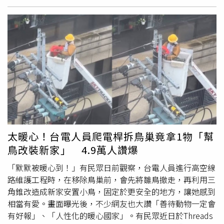
更貼近日常生活的外溢保單，提供更多樣的外溢機制；四是
遇過不少被外界視為「鬧鬼」的情況，而且不只一次。其中
規劃申設健康服務子公司，升級健康守護圈，讓服務更貼近
最令他難忘的兩次經歷，一次發生在金門外景拍攝期間，另
保戶需求，展現在超高齡社會下作為準備最全面保險公司的
一次則是在彰化台灣民俗村一帶取景。由於部分拍攝地點過
決心。數位創新轉型，打造保險AI新世代南山人壽透過多項
去曾有刑場、死刑犯執行槍決等歷史背景，加上環境偏僻、
尖端科技與AI應用，全面升級服務效率。在安全風控端，導
人煙稀少，現場氣氛格外陰森，不少工作人員一到現場就感
入「黃金眼AI防詐」，擴大資產安全防護網；在體驗端，首
覺渾身不自在，甚至有種背脊發涼的感受。他回憶，當時劇
創「金融Fast-ID行動投保」，順利通過金管會主題式監理
組裡有一名對靈異現象特別敏感的女演員，在拍攝過程中突
沙盒與業務試辦審核，完成超過22,000件新契約，未來更將
然指著遠方某處空地說：「那裡有一個！」接著又陸續指向
延伸至保全契變與理賠申請，打造「無紙化、無密碼、無偽
不同方向表示「那裡也有一個」、「那邊還有一個」，彷彿
簽」）的全新保險旅程；在服務端，智能客服結合語意理解
看見一般人無法察覺的存在。由於對方神情認真、語氣篤
引擎，為高齡者、新住民、身心障礙者等多元客群打造無障
定，讓在場工作人員全都愣住，不少人當場嚇得頭皮發麻，
太暖心！台電人員爬電桿拆鳥巢竟拿1物「幫
礙服務，守護每位客戶的生活品質。橫掃國內外70項大獎，
紛紛追問是真是假，原本就充滿神秘氛圍的拍攝現場氣氛瞬
鳥改裝新家」 4.9萬人讚爆
全面實踐ESG永續治理南山人壽卓越表現獲得國內外媒體及
間降到冰點。林佐岳回憶，劇組曾在金門及彰化台灣民俗村
大眾高度肯定，114年共橫掃國內外70項大獎，連續刷新歷
附近取景，發生令人印象深刻的靈異事件。林佐岳透露，這
「默默被暖心到！」有民眾日前觀察，台電人員進行高空線
史紀錄，更二度獲頒亞洲保險業獎（Asia Insurance
名女演員不只一次在拍攝現場指出疑似有「不乾淨的東西」
路維護工程時，在移除鳥巢前，會先將雛鳥撤走，再利用三
Industry Awards）的「年度最佳健康保險公司」（Health
出沒的位置。當時劇組中許多人都受到不小衝擊，他自己聽
角錐改造成新家安置小鳥，固定於更安全的地方，讓她感到
Insurance Company of the Year）；並以卓越的公司治理、
完後同樣感到震撼，甚至在收工後對相關拍攝場地心生忌
相當有愛。畫面曝光後，不少網友也大讚「善待動物一定會
財務績效及透明的永續資訊，獲頒「台灣百大永續典範企業
憚，晚上幾乎不敢再靠近。部分工作人員也因此留下心理陰
有好報」、「人性化的暖心國家」。有民眾近日於Threads