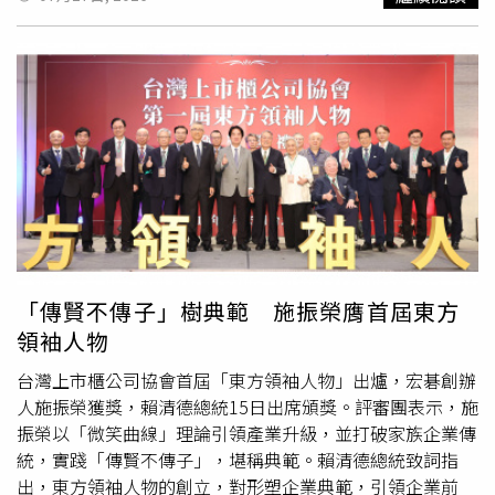
期後，患者常會不自覺縮小生活範圍。沒胃口便少吃、少煮
翻攝自花都區文化館）綜合《南方都市報》、《瀟湘晨
一道菜；走路會喘就不再出門；無法繼續工作則改口說要讓
報》、《錢江晚報》及《深圳晚報》等陸媒報導，事件發生
晚輩接手。這些看似普通的生活調整，可能是身體為了應付
於7月14日。陳女當天在住處以小火燉煮豬腳湯，並加入廣
不適而進入「省電模式」，未必只是自然老化。林軒任指
東珠三角地區常見的傳統發酵食材「臭屁醋」，整鍋湯持續
出，不少患者及家屬習慣緊盯肌酸酐或腎功能指數，認為數
熬煮約1個半小時。由於臭屁醋加熱後散發出的氣味十分強
值愈高就愈接近洗腎。然而，臨床上若患者的檢驗數值雖
烈，酸味、悶臭味與類似食物腐敗的氣息交織在一起，味道
差，卻未出現明顯尿毒症狀，醫師可能先安排透析準備並密
沿著公共樓道擴散。住在附近的鄰居從下午開始持續聞到異
切追蹤；反之，數字尚未達到家屬心中的「標準」，但患者
味，起初還以為只是食物壞掉，但隨著氣味愈來愈濃，開始
已吃不下、持續消瘦或呼吸喘，就不能繼續等待。2010年
懷疑大樓內可能有人發生意外。鄰居愈想愈害怕，最後認定
刊登於《新英格蘭醫學期刊》的IDEAL研究，便針對828名
這股味道可能是遺體腐敗後散發出的屍臭，因此急忙打電話
末期腎臟病患者，比較較早開始透析與延後透析的差異。經
報警，向警方表示樓道內出現濃烈異味，懷疑有人在住處內
過約3年半追蹤，兩組存活率沒有顯著差別，顯示僅憑腎功
遇難，希望員警立刻前往查看。警方接獲通報後迅速到場，
「傳賢不傳子」樹典範 施振榮膺首屆東方
能數值提早洗腎，未必能延
長壽
命。值得注意的是，延後透
逐一確認異味來源。經過一番調查，員警最後將氣味鎖定在
領袖人物
析組有75.9％的患者，後來因身體症狀出現或惡化，未等到
陳女住處，進一步查看才發現，屋內並沒有任何事故，真正
原先設定的數值便開始洗腎。這項結果反映，檢驗報告只能
的「罪魁禍首」是廚房內正在不斷冒泡的臭屁醋豬腳湯，整
台灣上市櫃公司協會首屆「東方領袖人物」出爐，宏碁創辦
提供部分依據，病人的食慾、營養、呼吸、皮膚狀況及日常
起事件純屬虛驚一場。陳女事後無奈表示，臭味確實是她家
人施振榮獲獎，賴清德總統15日出席頒獎。評審團表示，施
活動能力，同樣是決定治療時機的重要線索。林軒任提醒，
中的臭屁醋造成。她介紹，臭屁醋又被稱為「
長壽
醋」或
振榮以「微笑曲線」理論引領產業升級，並打破家族企業傳
家中若有慢性腎臟病長輩，不能只問對方「有沒有不舒
「月子醋」，雖然聞起來帶有濃烈酸臭味，但入口後風味特
統，實踐「傳賢不傳子」，堪稱典範。賴清德總統致詞指
服」，因為不少人擔心麻煩家人，習慣忍耐或淡化症狀。家
殊，不少在地民眾認為愈吃愈香，是廣東部分地區流傳已久
出，東方領袖人物的創立，對形塑企業典範，引領企業前