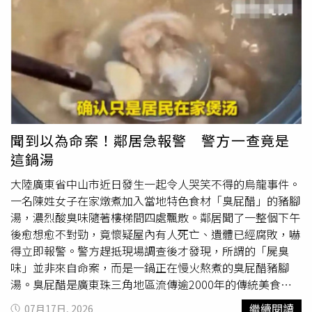
到肉類或油膩食物就會噁心反胃，胃口也愈來愈差，因此數
個月來只能憑經驗估算調味，並不知道成品究竟有多鹹。味
覺失準並非唯一異常。婦人晚上經常全身發癢，甚至抓到皮
膚破損而難以入睡；白天則容易喘、體力大不如前。她沒有
將這些情況視為疾病警訊，只認為年紀大了，還陸續把店裡
的工作交給家人，對外解釋是在培養下一代。回診時，婦人
的肌酸酐已升至9.6 mg/dL，遠高於成年女性約0.5至1.3
mg/dL的參考範圍。醫師詢問她有沒有食慾不振、搔癢或呼
聞到以為命案！鄰居急報警 警方一查竟是
吸喘，她仍淡淡表示自己沒有大礙，只是逐漸變老。陪同看
這鍋湯
診的兒子當場補充，母親不僅長期吃不下東西，半夜還會抓
癢抓到破皮，短短3個月內更已減輕4公斤。將家屬觀察到的
大陸廣東省中山市近日發生一起令人哭笑不得的烏龍事件。
變化與檢驗結果放在一起評估後，醫師確認她已出現噁心、
一名陳姓女子在家燉煮加入當地特色食材「臭屁醋」的豬腳
食慾下降、體重流失、皮膚搔癢、呼吸喘及體力衰退等尿毒
湯，濃烈酸臭味隨著樓梯間四處飄散。鄰居聞了一整個下午
症表現。林軒任表示，婦人的身體狀況已受到體內代謝廢物
後愈想愈不對勁，竟懷疑屋內有人死亡、遺體已經腐敗，嚇
累積影響，若繼續等待，可能讓營養及整體健康進一步惡
得立即報警。警方趕抵現場調查後才發現，所謂的「屍臭
化，因此必須盡快接受血液透析，藉此排除體內廢物及多餘
味」並非來自命案，而是一鍋正在慢火熬煮的臭屁醋豬腳
水分。也就是說，讓她需要洗腎的原因並非肌酸酐剛好來到
湯。臭屁醋是廣東珠三角地區流傳逾2000年的傳統美食，
9.6，而是腎衰竭症狀已全面介入生活。慢性腎衰竭進入後
因特殊酸臭味聞名，卻也意外引發鄰居誤報案。（示意圖／
繼續閱讀
07月17日, 2026