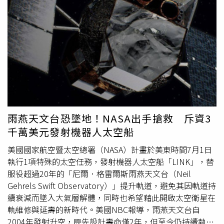
並至少保有二年期定存利率的利息保障，如果專戶操作有收
草蜢傳授五月天團體
長壽
的秘訣。（圖／相信音樂提供）已
益，也能一併計入，待孩子年滿18歲即可領出。賴清德說，
經成軍27年的五月天表示草蜢才是真正的天團始祖，並詢問
他在萬里出生、長大，就學期間看見有同學家中發生變故，
他們如何維持了41年，草蜢回答：「我們的默契是從小慢慢
必須提早進工廠工作、無法繼續升學，或就讀高職夜間部，
培養的，認識60年了，小時候一起唸書一起玩，沒有特別的
白天仍需上班。因此，他認為臺灣經濟發展好，未來應避免
秘訣，有時候吵吵鬧鬧一定會有，一睡醒就忘了。」阿信則
這樣的情形發生，在擔任總統之後即推動高中職全面免學
笑說：「結論是要多睡覺，知道了。」五月天與草蜢先是合
費、私立大專校院學生學雜費補助，每年補助私立大專校院
唱〈忘情森巴舞〉與〈派對動物〉，草蜢透露明年一月將在
學生3萬5,000元，並另外提供經濟弱勢學生每年1萬5,000元
台北舉辦演唱會，並邀請五月天到場同樂，蘇志威熱情地
到2萬元的補助。不論孩子出生在哪一個家庭，政府都有責
說：「我們一月中見面好不好，聽說你們會休息一段時間，
任幫助任何想讀書的孩子有書可讀；孩子透過教育取得專業
有空嗎？」最後他們一起演唱〈失戀陣線聯盟〉，又唱又跳
雨燕天文台恐墜地！NASA出手搶救 斥資3
知識，改善個人生活，個人生活好，國家社會也會跟著好。
讓全場氣氛嗨到最高點。
千萬美元發射機器人太空船
最後，賴清德提到，針對國民年金及老農津貼，從今年7月
起，每人每月可以分別領取5千元及1萬元。並強調，人民是
美國國家航空暨太空總署（NASA）計畫於美東時間7月1日
國家的主人，在經濟進步，稅收增加的情況下，政府會將增
執行1項特殊的太空任務，發射機器人太空船「LINK」，替
加的稅收用於照顧人民，期盼與國人繼續共同打拚。
服役超過20年的「尼爾．格雷爾斯雨燕天文台（Neil
Gehrels Swift Observatory）」提升軌道，避免其因軌道持
續衰減而墜入大氣層解體，同時也希望藉此開啟太空衛星在
軌維修與延壽的新時代。美國NBC報導，雨燕天文台自
2004年發射升空，原先設計壽命僅2年，但至今仍持續執行