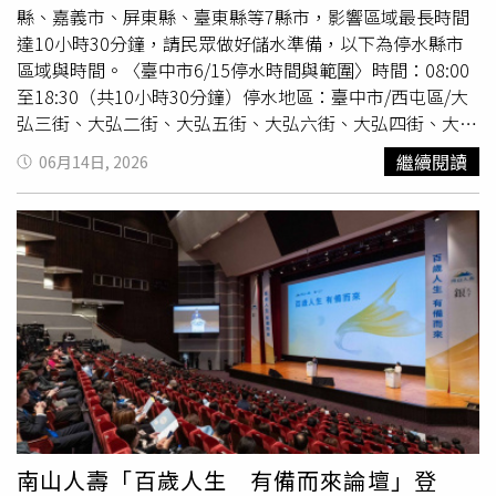
瓶」或許可以接受，但全劇幾乎以台語演出，對自己仍是一
又絕緣，還有預留排水設計，絕妙好窩」。還有人指出，鳥
縣、嘉義市、屏東縣、臺東縣等7縣市，影響區域最長時間
大挑戰，而聽完父親分享的種種經歷後，也讓她對這個陪伴
類築巢一直是台電蠻頭痛的問題，架空線路有LBS的桿位，
達10小時30分鐘，請民眾做好儲水準備，以下為停水縣市
無數人成長的經典劇組，多了一分敬畏與好奇。CTWANT提
通常是鳥類喜歡築巢的點，牠們可能去叼樹枝、長條形等物
區域與時間。〈臺中市6/15停水時間與範圍〉時間：08:00
醒您：民俗信仰僅供參考，請勿過度迷信！
品放在LBS上，若物品去碰到桿上設備的裸露處，剛好形成
至18:30（共10小時30分鐘）停水地區：臺中市/西屯區/大
一個迴路放電，時間久了絕緣被破壞，導致桿位上含上游跟
弘三街、大弘二街、大弘五街、大弘六街、大弘四街、大弘
下游的所有用戶跳電或停電，「台電人員值得稱讚，活電清
街、大有街。臺中市/西屯區/大弘三街、大弘二街、大弘五
繼續閱讀
06月14日, 2026
鳥巢，桿上該掩蔽的點都有掩蔽，人員也有帶絕緣手套、肩
街、大弘六街、大弘四街、大弘街、大有街停水原因：汰換
套，讚」。
管線工程（圖／台灣自來水公司）〈彰化縣6/15停水時間與
範圍〉時間：08:00至18:00（共10小時）停水地區：員林
市/光明南街西側1~67號停水原因：汰換管線工程（圖／台
灣自來水公司）〈雲林縣6/15停水時間與範圍1〉時間：
09:00至17:00（共8小時）停水地區：雲林縣/四湖鄉/中正
路、保安路、保長湖路、安溪路、至善街、關聖路停水原
因：管線新舊管連絡停水施工改接（圖／台灣自來水公司）
〈雲林縣6/15停水時間與範圍2〉時間：08:00至18:00（共
10小時）停水地區：雲林縣/四湖鄉/美山街、金山街。停水
原因：汰換管線工程（圖／台灣自來水公司）〈嘉義縣6/15
停水時間與範圍〉時間：09:00至17:00（共8小時）停水地
南山人壽「百歲人生 有備而來論壇」登
區：嘉義縣大林鎮、過溪里、三和里 (中興路二段、沙崙、