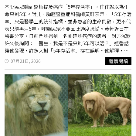
胞突變納入評估，生命的壽命上限便會大幅縮減，證實基因
不少民眾聽到醫師提及癌症「5年存活率」，往往誤以為生
突變是主導衰老的關鍵核心。研究進一步揭示，人體不同器
命只剩5年。對此，胸腔暨重症科醫師黃軒表示，「5年存活
官對體細胞突變的耐受度存在巨大差異。以肝臟細胞為例，
率」只是醫學上的統計指標，並非患者的生命倒數，更不代
其具備極強的再生能力，理論上可順暢替換老舊細胞並持續
表只能再活5年，呼籲民眾不要因此過度恐慌。黃軒近日在
運作超過十萬年；相對地，心肌細胞與腦神經細胞屬於「終
臉書分享，日前門診遇到一名剛確診癌症的患者，對方沉默
末分化細胞」，一旦形成便失去再分裂與增殖的能力。當這
許久後詢問：「醫生，我是不是只剩5年可以活？」這番話
些關鍵細胞因基因突變而受損死亡時，心臟與大腦的功能便
讓他發現，許多人對「5年存活率」存在誤解。他解釋，若
會面臨無法逆轉的衰退，這類無法再生的器官也因此成為決
某種癌症的5年存活率為80％，代表100名患者中，大約有
繼續閱讀
07月21日, 2026
定人類壽命長短的關鍵瓶頸。對此，未參與研究的一名再生
80人在確診滿5年時仍然存活，並非每位患者只能活5年。
醫學專家博士提醒，該項研究屬於純粹的數學模型推估，建
許多人度過治療與復發高風險期後，仍可正常生活數十年，
立在將其他衰老特徵完全關閉等理想化假設上，實際生物體
甚至完全回歸原本的生活步調。黃軒指出，醫學界之所以常
內的衰老機制更為複雜且互相影響。不過，這項研究依然為
以5年作為觀察指標，是因為包括乳癌、大腸癌及肺癌等多
抗衰老醫學指引了明確方向，強調未來若要突破壽命限制，
數癌症，在完成治療後的前2至5年，是復發風險最高的階
開發能夠減緩或管理心臟與腦部細胞突變的醫療技術應被列
段。一旦順利度過這段期間，後續復發機率通常會大幅降
為最優先順序，同時也證實體細胞突變並非導致衰老的唯一
低，因此5年存活率成為國際間評估治療成果的重要指標。
因素。在高端基因療法與抗衰老科技普及之前，專家建議大
他也提到，不同疾病有不同的預後評估方式，並非所有重症
眾無須盲目追求昂貴且缺乏科學實證的
長壽
偏方。對於如何
都以5年存活率作為標準。例如急性心肌梗塞多觀察30天死
保護極度脆弱且無法再生的心臟與大腦，最有效且具備豐富
亡率及1年存活率；敗血症著重28天及90天死亡率；COVID-