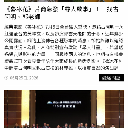
縣】雲林縣共有2處停水公告。其中，中山路110巷及民權
於植物蛋白。相較之下，日本厚生勞動省的統計數據則反映
《魯冰花》片商急發「尋人啟事」！ 找古
路11巷將於6月29日上午8時至下午6時停水10小時，辦理管
了高齡者的現實困境，日本人在80歲之後的肉類攝取量，竟
阿明、郭老師
線汰換工程；東勢鄉四美路則於上午10時至下午4時停水6
然不到青少年高峰期的一半。這並非長者不需要肉類，而是
小時，配合新裝管線連接作業。【南投縣】南投市將於6月
受到牙口咬不動、食慾變差和胃口縮小等生理限制，加上深
經典電影《魯冰花》7月8日全台盛大重映，憑藉古阿明一角
29日上午9時至下午4時停水7小時，影響三和一路、三和二
信「老了要清淡」的觀念，導致長者在有能力進食時主動減
紅遍全台的黃坤玄，以及飾演郭雲天老師的于寒，近年鮮少
路、中山南街、中興路、公園南街、嘉和北路、大同南街、
肉。這種蛋白質攝取不足的現象，正好與研究中「體重偏
公開露面，網路上流傳著各種版本的消息，卻始終難以確認
復興路及三和里等地，停水原因為漏水管段測試。【嘉義
輕、肌肉流失」的健康風險完全吻合。針對高齡者如何有效
真實狀況。為此，片商特別宣布啟動「尋人計畫」，希望透
縣】嘉義縣中埔鄉社口村將於6月29日上午8時30分至下午5
補充蛋白質，有日本醫師提出了3大具體做法。第一是「改
過網友與影迷的力量，一同尋找兩人的消息，也期待有機會
時30分停水9小時，配合汰換管線工程施工。【台南市】台
變肉品形態」，咬不動整塊肉的長者可改吃絞肉、肉末蒸蛋
讓觀眾再次看見當年陪伴大家成長的熟悉身影。《魯冰花》
南市後壁區將於6月29日上午10時至下午5時停水7小時，影
或軟爛肉燥，蛋白質含量並不會因此減少；第二是「三餐均
中飾演古阿明父親古石松的林義雄，以樸實自然的演出詮釋
響中山路、仁愛路口、忠孝路口、振興街口及省道台一線縱
衡攝取」，尤其要改善長者早餐只吃粥、吐司等缺乏蛋白質
農村父親沉默卻深刻的愛，成功演活台灣觀眾心中經典的父
繼續閱讀
06月25日, 2026
貫公路南北道路兩側用戶，主因為新設配管施工。【高雄
的習慣，建議加入雞蛋或豆腐；第三則是「調整進食順
親形象，林義雄曾坦言自己是用「做父親的真心」投入角
市】高雄市停水時間為6月29日上午9時至下午4時，共7小
序」，建議80歲以上長者改掉先喝湯、吃菜的習慣，養成
色，真摯演出至今仍令觀眾印象深刻；而金馬影帝陳松勇飾
時。影響範圍包括仁武區楠興東路、興西路、鳳仁路及鳳楠
「第一口先吃肉」的反射動作，確保在食慾最好時優先補足
演的鄉長林
長壽
，則以鮮明的角色形象，呈現當時根深蒂固
路；大社區經建路；楠梓區建楠路、朝仁路、朝新路、朝陽
蛋白質。韋恩最後也提醒，雖然動物性蛋白質對長者至關重
的階級觀念與權力結構，至今仍經常被影迷提起，足見角色
路、楠梓路、楠陽路、高楠公路等多條道路。此次停水將配
要，但飲食調整仍須因人而異。肉類的種類應多樣化輪換，
的經典。相隔37年，《魯冰花》將以數位修復版再度重返大
合計量管網委外建置及漏水調查作業。【花蓮縣】花蓮縣玉
包括雞、豬、牛、魚、蛋及乳製品，避免長期只偏重單一來
銀幕，也在今年獲選坎城影展經典單元（Cannes
里鎮花東縱谷公路將於6月29日上午9時至10時停水1小時，
源或過量攝取紅肉，否則仍有其他健康風險。此外，若長者
Classics），讓這部台灣影史經典再次站上國際舞台。消息