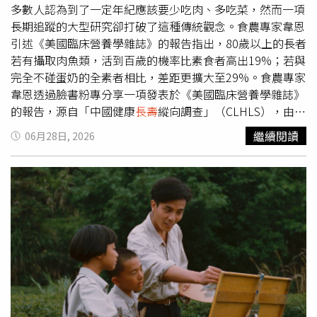
推進器，也無法自行配合對接，因此LINK必須依靠自身技
時。桃園區中信里、中原里、中山里、中路里等多個里則於
多數人認為到了一定年紀應該要少吃肉、多吃菜，然而一項
術完成接近、捕捉與軌道提升，每一步都充滿技術難度。他
29日上午8時至下午6時實施降壓供水。相關措施均配合大
長期追蹤的大型研究卻打破了這種傳統觀念。食農專家韋恩
表示，團隊已完成所有前置準備，對任務成功充滿信心，也
湳給水廠高低壓電氣設備檢驗等三合一工程辦理。【新竹
引述《美國臨床營養學雜誌》的報告指出，80歲以上的長者
期待為未來衛星延壽與太空維修建立新的典範。
市】新竹市北區因辦理管線汰換工程，將於6月29日上午9
若有攝取肉魚類，活到百歲的機率比素食者高出19%；若與
時至下午4時停水，影響中福路、仁和路、南寮大道、天府
完全不碰蛋奶的全素者相比，差距更擴大至29%。食農專家
路、東大路四段、新港路、海濱路、西濱路一段等多條道路
韋恩透過臉書粉專分享一項發表於《美國臨床營養學雜誌》
及周邊區域。【新竹縣】新竹縣停水時間為6月28日下午5
的報告，源自「中國健康
長壽
縱向調查」（CLHLS），由復
時20分至6月29日凌晨4時，約9小時40分鐘。受影響範圍包
旦大學、中國疾控中心與上海交通大學等團隊，共同追蹤分
繼續閱讀
06月28日, 2026
括楊梅區上湖里、中山里、大平里、東流里、梅新里、永寧
析了5203名80歲以上的長者持續20年之久；研究將對象分
里、秀才里、紅梅里、裕成里、裕新里及頭湖里等地，主因
為1459名百歲人瑞，以及3744名未達百歲的對照組。結果
為漏水修復作業。【台中市】台中市共有2處停水公告。豐
顯示，問題核心在於「動物性蛋白質的攝取量是否足夠」，
原區因台電設備異常停電，自6月28日下午6時6分至29日凌
若素食者平時有攝取魚、蛋或乳製品，與肉食者的壽命差距
晨2時停水，影響水源路、牛城農路及
長壽
路。另中區將於
便不顯著。研究進一步發現，「體重」是影響
長壽
的關鍵因
29日上午8時30分至下午5時30分，配合管線汰換工程辦理
子，在體重偏輕的族群中，吃肉者活到百歲的機率比素食者
停水，影響光復路、大誠街、公園路、三民路二段及周邊巷
高出44%，而體重正常或偏重者的差距則相對縮小。專家解
弄，施工仍將視天候狀況調整。【彰化縣】彰化縣停水時間
釋，高齡者最核心的健康威脅之一是「肌肉流失」，這不僅
為6月29日上午8時至下午5時，共9小時。停水範圍包括福
會導致體力退步，更會引發免疫力下降、代謝失調與跌倒風
興鄉鹿興路，以及鹿港鎮平和路、思源路、新生街、正義
險。要維持肌肉量，就必須仰賴足夠的蛋白質，而動物性蛋
街、鹿東路及鹿興路等地，主因為汰換管線工程。【雲林
白質含有人體必需胺基酸，且其吸收效率在老化腸胃中遠優