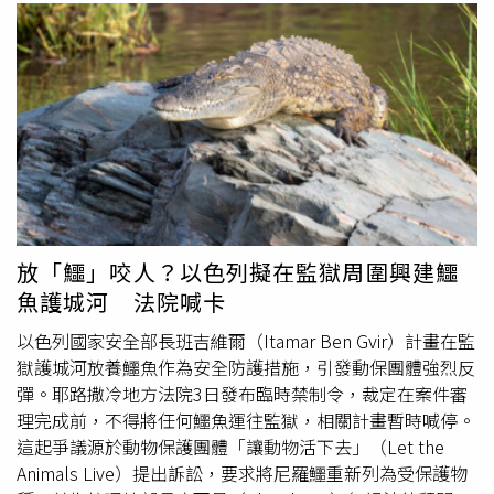
放「鱷」咬人？以色列擬在監獄周圍興建鱷
魚護城河 法院喊卡
以色列國家安全部長班吉維爾（Itamar Ben Gvir）計畫在監
獄護城河放養鱷魚作為安全防護措施，引發動保團體強烈反
彈。耶路撒冷地方法院3日發布臨時禁制令，裁定在案件審
理完成前，不得將任何鱷魚運往監獄，相關計畫暫時喊停。
這起爭議源於動物保護團體「讓動物活下去」（Let the
Animals Live）提出訴訟，要求將尼羅鱷重新列為受保護物