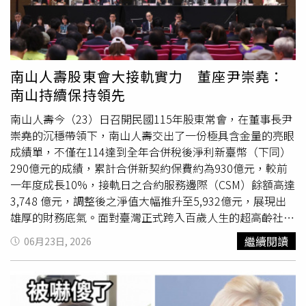
配合道路拓寬辦理管線改移工程。自來水公司提醒，停水期
本身患有腎臟疾病，蛋白質的攝取量則必須根據個人的腎功
傳出後，在片中飾演姐姐「古茶妹」的李淑楨也感性表示：
間應提前完成儲水作業，並關閉抽水機電源，以避免設備受
能進行個別評估，務必先諮詢主治醫師與營養師，切勿盲目
「這是莫大的榮耀，也是我的人生中，再次因這部電影獲得
損或影響供水品質。各地停水時間及範圍仍可能依施工進度
跟風多吃肉。
感動！」除了演員真摯動人的演出外，由音樂大師陳揚操刀
調整，最新資訊仍以自來水公司官網停水公告查詢系統公布
的電影配樂與主題曲，不僅陪伴電影走入觀眾記憶，也成為
內容為準。
華語電影配樂中的經典作品。
南山人壽股東會大接軌實力 董座尹崇堯：
南山持續保持領先
南山人壽今（23）日召開民國115年股東常會，在董事長尹
崇堯的沉穩帶領下，南山人壽交出了一份極具含金量的亮眼
成績單，不僅在114達到全年合併稅後淨利新臺幣（下同）
290億元的成績，累計合併新契約保費約為930億元，較前
一年度成長10%，接軌日之合約服務邊際（CSM）餘額高達
3,748 億元，調整後之淨值大幅推升至5,932億元，展現出
雄厚的財務底氣。面對臺灣正式跨入百歲人生的超高齡社
會，董事長尹崇堯積極推動南山從傳統的「事後理賠」被動
繼續閱讀
06月23日, 2026
角色，進化為促進保戶健康的關鍵，帶領南山人壽穩坐健康
第一品牌。 南山人壽董事長尹崇堯表示，114年對壽險業而
言是極具挑戰的一年，但南山人壽秉持保險初衷，穩定前
行。（圖片提供／南山人壽）南山人壽董事長尹崇堯在致股