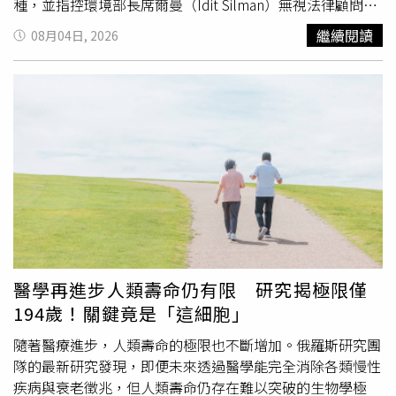
種，並指控環境部長席爾曼（Idit Silman）無視法律顧問及
自然與公園管理局的專業意見，政府也無權推動相關政策。
繼續閱讀
08月04日, 2026
席爾曼上月已將尼羅鱷從受保護物種改列為「受管理野生動
物」，為將鱷魚引進以色列凱齊奧特監獄（Ketziot
Prison）周圍、正在興建中的護城河鋪路。法官魯賓
（Avraham Rubin）指出，關於鱷魚可能遭受傷害的主張值
得進一步調查，因此下令禁止運送鱷魚或進行任何相關的準
備工作，直到法院作出最終判決為止，並要求環境部、國家
安全部及以色列監獄管理局於週三前提出說明。以色列自然
與公園管理局長期反對這項計畫，認為全球沒有任何專業或
科學依據支持將鱷魚作為監獄安全設施，同時警告引進大
型、
長壽
且非原生掠食動物，恐對自然生態、民眾安全，以
及監獄受刑人與工作人員造成風險。不過，班吉維爾辦公室
表示，監獄護城河工程已經展開，並強調「任何認為這只是
醫學再進步人類壽命仍有限 研究揭極限僅
噱頭的人都錯了」。官方稱監獄管理局已完成完整規畫，包
194歲！關鍵竟是「這細胞」
括鱷魚的飼養、照護及休息空間，國家安全部也已編列約
700萬美元預算興建護城河。
隨著醫療進步，人類壽命的極限也不斷增加。俄羅斯研究團
隊的最新研究發現，即便未來透過醫學能完全消除各類慢性
疾病與衰老徵兆，但人類壽命仍存在難以突破的生物學極