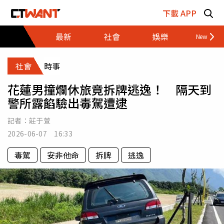
跳至主要內容區塊
下載 APP
最新
社會
娛樂
財經
社會
時事
花蓮男撞爛休旅竟拆牌逃逸！ 隔天到
警所露餡驗出毒駕遭逮
記者：
莊于萱
2026-06-07 16:33
毒駕
安非他命
拆牌
逃逸