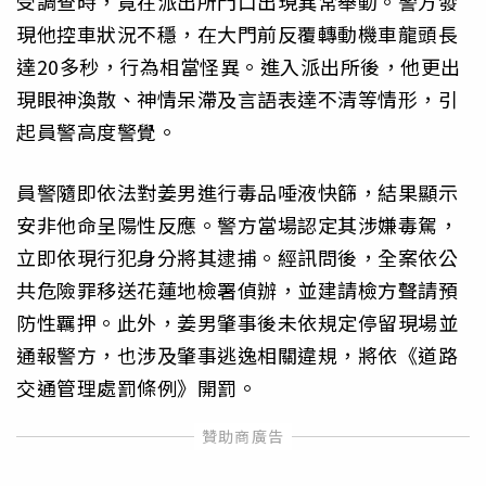
受調查時，竟在派出所門口出現異常舉動。警方發
現他控車狀況不穩，在大門前反覆轉動機車龍頭長
達20多秒，行為相當怪異。進入派出所後，他更出
現眼神渙散、神情呆滯及言語表達不清等情形，引
起員警高度警覺。
員警隨即依法對姜男進行毒品唾液快篩，結果顯示
安非他命呈陽性反應。警方當場認定其涉嫌毒駕，
立即依現行犯身分將其逮捕。經訊問後，全案依公
共危險罪移送花蓮地檢署偵辦，並建請檢方聲請預
防性羈押。此外，姜男肇事後未依規定停留現場並
通報警方，也涉及肇事逃逸相關違規，將依《道路
交通管理處罰條例》開罰。