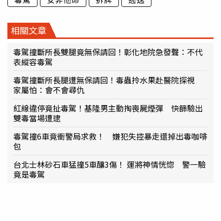
相關文章
毒駕撞斷所長雙腿竟無保請回！彰化地院急發聲：不代
表縱容毒駕
毒駕撞斷所長腿遭無保請回！毒蟲拎水果赴醫院探視
家屬怕：會不會尋仇
紅線違停竟扯毒駕！基隆男主動掏喪屍煙彈 快篩驗出
雙毒當場遭逮
毒駕撞6車竟衝警局求救！ 嫌犯失控暴走還掉出毒咖啡
包
台北士林砂石車猛撞5車釀3傷！ 運將神情恍惚 警一驗
竟是毒駕