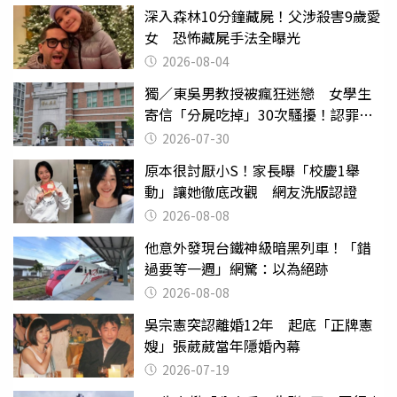
深入森林10分鐘藏屍！父涉殺害9歲愛
女 恐怖藏屍手法全曝光
2026-08-04
獨／東吳男教授被瘋狂迷戀 女學生
寄信「分屍吃掉」30次騷擾！認罪免
關
2026-07-30
原本很討厭小S！家長曝「校慶1舉
動」讓她徹底改觀 網友洗版認證
2026-08-08
他意外發現台鐵神級暗黑列車！「錯
過要等一週」網驚：以為絕跡
2026-08-08
吳宗憲突認離婚12年 起底「正牌憲
嫂」張葳葳當年隱婚內幕
2026-07-19