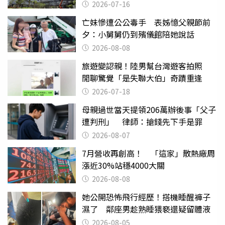
2026-07-16
亡妹慘遭公公毒手 表姊憶父親節前
夕：小舅舅仍到殯儀館陪她說話
2026-08-08
旅遊變認親！陸男幫台灣遊客拍照
閒聊驚覺「是失聯大伯」奇蹟重逢
2026-07-18
母親過世當天提領206萬辦後事「父子
遭判刑」 律師：搶錢先下手是罪
2026-08-07
7月營收再創高！ 「這家」散熱廠周
漲近30%站穩4000大關
2026-08-08
她公開恐怖飛行經歷！搭機睡醒褲子
濕了 鄰座男趁熟睡猥褻還疑留體液
2026-08-05