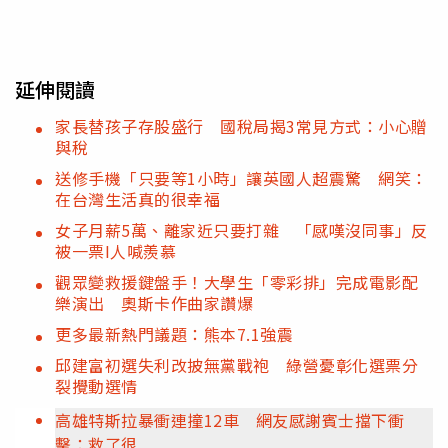
延伸閱讀
家長替孩子存股盛行 國稅局揭3常見方式：小心贈
與稅
送修手機「只要等1小時」讓英國人超震驚 網笑：
在台灣生活真的很幸福
女子月薪5萬、離家近只要打雜 「感嘆沒同事」反
被一票I人喊羨慕
觀眾變救援鍵盤手！大學生「零彩排」完成電影配
樂演出 奧斯卡作曲家讚爆
更多最新熱門議題：熊本7.1強震
邱建富初選失利改披無黨戰袍 綠營憂彰化選票分
裂攪動選情
高雄特斯拉暴衝連撞12車 網友感謝賓士擋下衝
擊：救了很...