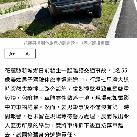
花蓮男撞爛休旅竟拆牌逃逸。（圖／翻攝畫面）
A+
A-
花蓮縣新城鄉日前發生一起離譜交通事故，1名55
歲姜姓男子駕駛休旅車返家途中，行經七星灣大道
時突然失控撞上路旁設施，猛烈撞擊導致車頭嚴重
毀損，保險桿、車體零件散落一地，現場宛如電影
中的車禍場景。然而，姜男肇事後不僅沒有第一時
間報警，也未留在現場等待警方處理，反而做出令
人匪夷所思的舉動，竟將車牌拆下後直接棄車離
去，試圖掩蓋身分逃避責任。