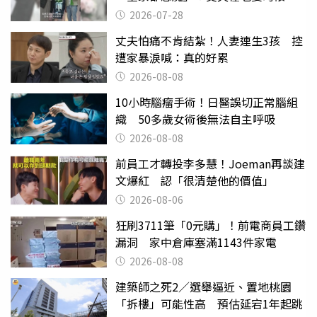
摔東西
2026-07-28
丈夫怕痛不肯結紮！人妻連生3孩 控
遭家暴淚喊：真的好累
2026-08-08
10小時腦瘤手術！日醫誤切正常腦組
織 50多歲女術後無法自主呼吸
2026-08-08
前員工才轉投李多慧！Joeman再談建
文爆紅 認「很清楚他的價值」
2026-08-06
狂刷3711筆「0元購」！前電商員工鑽
漏洞 家中倉庫塞滿1143件家電
2026-08-08
建築師之死2／選舉逼近、置地桃園
「拆樓」可能性高 預估延宕1年起跳