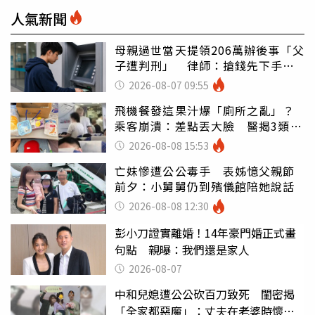
人氣新聞
母親過世當天提領206萬辦後事「父
子遭判刑」 律師：搶錢先下手是
罪
2026-08-07 09:55
飛機餐發這果汁爆「廁所之亂」？
乘客崩潰：差點丟大臉 醫揭3類人
別亂喝
2026-08-08 15:53
亡妹慘遭公公毒手 表姊憶父親節
前夕：小舅舅仍到殯儀館陪她說話
2026-08-08 12:30
彭小刀證實離婚！14年豪門婚正式畫
句點 親曝：我們還是家人
2026-08-07
中和兒媳遭公公砍百刀致死 閨密揭
「全家都惡魔」：丈夫在老婆時懷孕