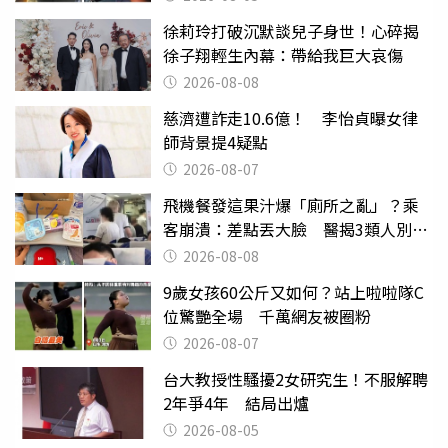
徐莉玲打破沉默談兒子身世！心碎揭
徐子翔輕生內幕：帶給我巨大哀傷
2026-08-08
慈濟遭詐走10.6億！ 李怡貞曝女律
師背景提4疑點
2026-08-07
飛機餐發這果汁爆「廁所之亂」？乘
客崩潰：差點丟大臉 醫揭3類人別亂
喝
2026-08-08
9歲女孩60公斤又如何？站上啦啦隊C
位驚艷全場 千萬網友被圈粉
2026-08-07
台大教授性騷擾2女研究生！不服解聘
2年爭4年 結局出爐
2026-08-05