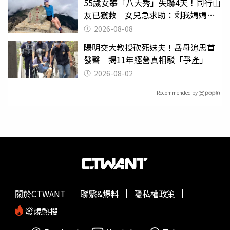
55歲女攀「八大秀」失聯4天！同行山
友已獲救 女兒急求助：剩我媽媽還
沒找到
2026-08-08
陽明交大教授砍死妹夫！岳母追思首
發聲 揭11年經營真相駁「爭產」
2026-08-02
Recommended by
關於CTWANT
聯繫&爆料
隱私權政策
發燒熱搜