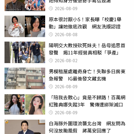
她得知身分後急寄手寫信致謝
2026-08-09
原本很討厭小S！家長曝「校慶1舉
動」讓她徹底改觀 網友洗版認證
2026-08-08
陽明交大教授砍死妹夫！岳母追思首
發聲 揭11年經營真相駁「爭產」
2026-08-02
男模租屋處離奇身亡！失聯多日房東
急報警 IG最後發文藏玄機
2026-08-09
「陪我去散心」竟是不歸路！百萬網
紅雅典娜失蹤3年 驚傳遭綁架滅口
2026-08-09
白海豚外圍環流襲北台灣 網友問為
何沒放颱風假 蔣萬安回應了