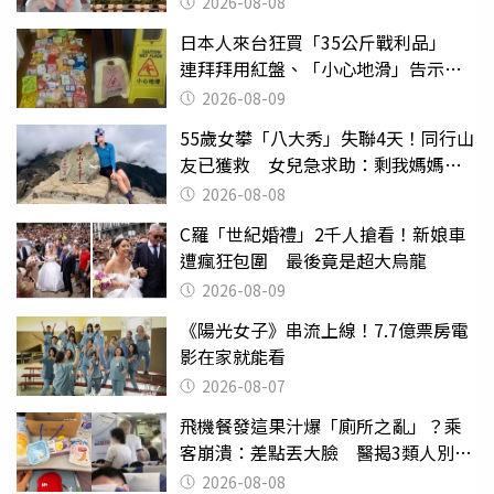
2026-08-08
日本人來台狂買「35公斤戰利品」
連拜拜用紅盤、「小心地滑」告示牌
也帶回家
2026-08-09
55歲女攀「八大秀」失聯4天！同行山
友已獲救 女兒急求助：剩我媽媽還
沒找到
2026-08-08
C羅「世紀婚禮」2千人搶看！新娘車
遭瘋狂包圍 最後竟是超大烏龍
2026-08-09
《陽光女子》串流上線！7.7億票房電
影在家就能看
2026-08-07
飛機餐發這果汁爆「廁所之亂」？乘
客崩潰：差點丟大臉 醫揭3類人別亂
喝
2026-08-08