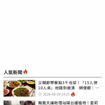
人氣新聞
父親節聚餐點3千合菜！「15人擠
10人桌」她餓到崩潰 網傻眼：讓
店家看笑話
2026-08-09 14:23
颱風天讓助理站陽台護植物！愛莉