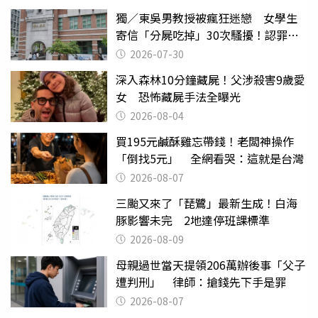
獨／東吳男教授被瘋狂迷戀 女學生
寄信「分屍吃掉」30次騷擾！認罪免
關
2026-07-30
深入森林10分鐘藏屍！父涉殺害9歲愛
女 恐怖藏屍手法全曝光
2026-08-04
買195元鹹酥雞忘帶錢！老闆神操作
「倒找5元」 全網看哭：這就是台灣
2026-08-07
三颱又來了「琵鷺」最新生成！白海
豚影響未完 2地達停班課標準
2026-08-09
母親過世當天提領206萬辦後事「父子
遭判刑」 律師：搶錢先下手是罪
2026-08-07