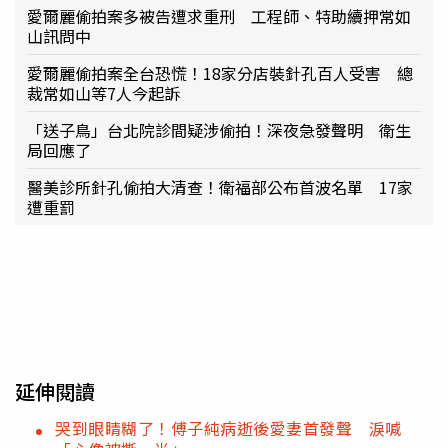
愛爾麗偷拍案多被告遭求重刑 工程師、特助續押常如
山訊問中
愛爾麗偷拍案全台恐慌！18家分店裝針孔百人受害 總
裁常如山等7人今起訴
「送子鳥」台北院診間疑涉偷拍！深夜急發聲明 衛生
局回應了
醫美診所針孔偷拍大清查！衛福部公布首波名單 17家
遭重罰
延伸閱讀
哭到眼睛糊了！傅子純病逝後愛妻首發聲 淚喊