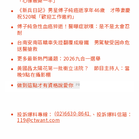
「心像被撕一半」
《新兵日記》男星傅子純癌逝享年46歲 才帶妻慶
祝520喊「歡迎工作邀約」
傅子純急性血癌猝逝！醫曝症狀嘆：是不是太會忍
耐
台南安南區轎車失控翻覆成廢鐵 男駕駛受困命危
送醫搶救
更多最新熱門議題：2026九合一選舉
黃國昌太陽花第一批衝立法院？ 節目主持人：當
晚9點在攝影棚
做到這點才有資格說愛你
PR
(02)6630-8641
投訴爆料專線：
、投訴爆料信箱：
119@ctwant.com