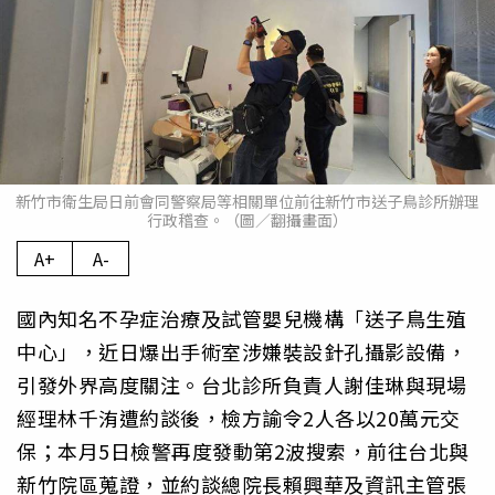
新竹市衛生局日前會同警察局等相關單位前往新竹市送子鳥診所辦理
行政稽查。（圖／翻攝畫面）
A+
A-
國內知名不孕症治療及試管嬰兒機構「送子鳥生殖
中心」，近日爆出手術室涉嫌裝設針孔攝影設備，
引發外界高度關注。台北診所負責人謝佳琳與現場
經理林千洧遭約談後，檢方諭令2人各以20萬元交
保；本月5日檢警再度發動第2波搜索，前往台北與
新竹院區蒐證，並約談總院長賴興華及資訊主管張