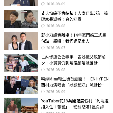
2026-08-09
丈夫怕痛不肯結紮！人妻連生3孩 控
遭家暴淚喊：真的好累
2026-08-08
彭小刀證實離婚！14年豪門婚正式畫
句點 親曝：我們還是家人
2026-08-07
亡妹慘遭公公毒手 表姊憶父親節前
夕：小舅舅仍到殯儀館陪她說話
2026-08-08
粉絲Mina輕生後首露面！ ENHYPEN
西村力演唱會「狀態超好」喊話粉
絲：我們心意相通
2026-08-09
YouTuber花19萬開箱度假村「到場遭
拒入住＋報警」 粉絲怒灌1星負評