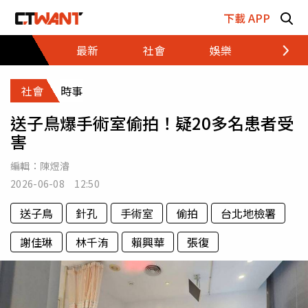
跳至主要內容區塊
下載 APP
最新
社會
娛樂
財經
社會
時事
送子鳥爆手術室偷拍！疑20多名患者受
害
編輯：
陳煜濬
2026-06-08 12:50
送子鳥
針孔
手術室
偷拍
台北地檢署
謝佳琳
林千洧
賴興華
張復