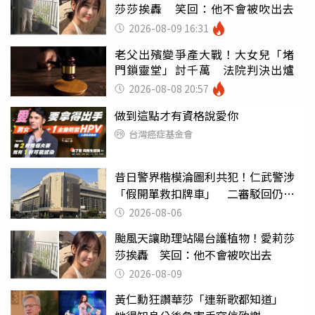
莎莎挨轟 笑回：他不會被吹出去
2026-08-09 16:31
老父出殯變爭產大戰！大女兒「堵
門鎖靈堂」討千萬 法院判決出爐
2026-08-08 20:57
做到這點才有資格說愛你
台灣癌症基金會
昔日警界楷模淪圖利共犯！仁武警涉
「假開單救扣牌車」 二審駁回仍判4
年2月
2026-08-06
颱風天讓助理站陽台護植物！愛莉莎
莎挨轟 笑回：他不會被吹出去
2026-08-09
黃仁勳狂讚華莎「連新歌都知道」