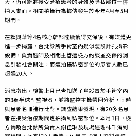
大，仍可能將接受治療患者的身體及隱私部位一併
拍入畫面。相關拍攝行為據傳發生於今年4月至5月
期間。
在賴興華等4名核心幹部陸續獲得交保後，有媒體更
進一步揭露，台北診所手術室內疑似裝設針孔攝影
設備，負責醫師及相關主管遭檢方約談並交保的消
息引發社會關注，而遭拍攝私密部位的患者人數已
超過20人。
消息指出，檢警上月已查扣送子鳥設置於手術室內
的3顆半球型監視器，並將監控主機帶回分析，同時
與患者名冊進行比對。調查結果發現，有20多名患
者在接受治療期間遭拍攝到私密部位。本月1日，檢
方傳喚台北診所負責人謝佳琳及現場經理林千洧到
案說明，並查扣2人手機，依違反《個人資料保護