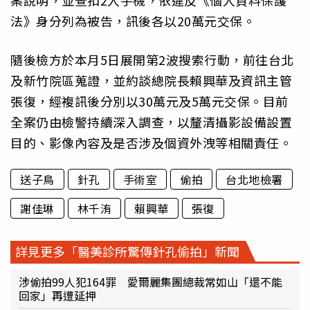
法》身分列為被告，訊後各以20萬元交保。
隨後檢方於本月5日展開第2波搜索行動，前往台北
及新竹院區蒐證，並約談總院長賴興華及資訊主管
張復，經複訊後分別以30萬元及5萬元交保。目前
全案仍由檢警持續深入調查，以釐清攝影設備設置
目的、影像內容及是否涉及個資外洩等相關責任。
送子鳥
針孔
手術室
偷拍
台北地檢署
謝佳琳
林千洧
賴興華
張復
詳見更多「醫美診所驚傳針孔偷拍」新聞
涉偷拍99人犯164罪 愛爾麗集團總裁常如山「還不能
回家」再遭延押