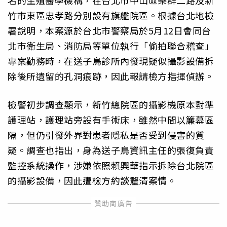
名的生殖醫學機構，在台北市中山區樂群二路及新
竹市東區忠孝路分別設有旗艦院區。根據台北地檢
署說明，本案源於台北市警察局於5月12日會同台
北市衛生局、消防局等單位執行「偷拍聯合稽查」
專案勤務時，在送子鳥診所內發現疑似攝影設備拆
除後所遺留的孔洞痕跡，因此報請檢方指揮偵辦。
檢警初步調查顯示，新竹總院區的攝影機原本對準
護理站，護理站旁設有手術床，雖然中間以簾幕區
隔，但仍引發外界對患者隱私是否受到侵害的質
疑。調查也指出，身為送子鳥資訊主任的張復負責
監控系統操作，涉嫌依照賴興華指示拆除台北院區
的攝影設備，因此遭檢方約談釐清案情。