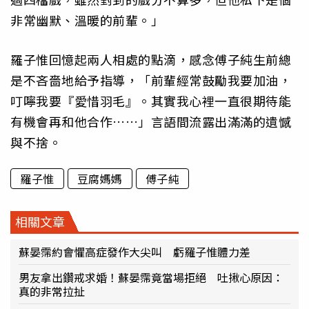
非常幽默、溫暖的前輩。」
羅子惟回憶起兩人相處的點滴，感念傅子純生前總
是不吝嗇地給予指導，「前輩經常鼓勵我要加油，
叮嚀我要『愛惜羽毛』。其實我心裡一直很期待能
有機會再和他合作……」言語間流露出滿滿的遺憾
與不捨。
羅子惟
豆腐媽媽
傅子純
相關文章
蘇晏霈約會懼高症發作大尖叫 虧羅子惟體力差
男友拿出鑽戒求婚！蘇晏霈竟當場拒絕 吐揪心原因：
真的非常拉扯