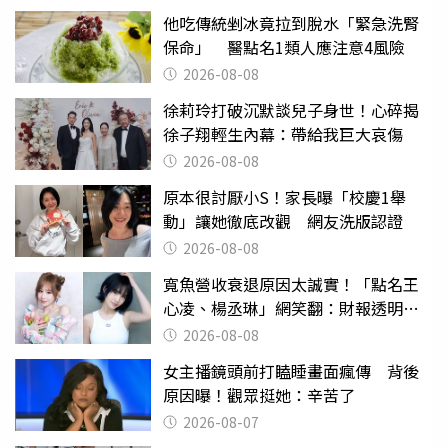
他吃傳統剉冰竟拉到脫水「緊急洗腎
保命」 醫點名1類人應注意4風險
2026-08-08
徐莉玲打破沉默談兒子身世！心碎揭
徐子翔輕生內幕：帶給我巨大哀傷
2026-08-08
原本很討厭小S！家長曝「校慶1舉
動」讓她徹底改觀 網友洗版認證
2026-08-08
寬魚營收衰退原因太誠實！「點名王
心凌、楊丞琳」網笑翻：財報透明度
滿分
2026-08-08
女主播鏡頭前打瞌睡畫面瘋傳 背後
原因曝！觀眾挺她：辛苦了
2026-08-07