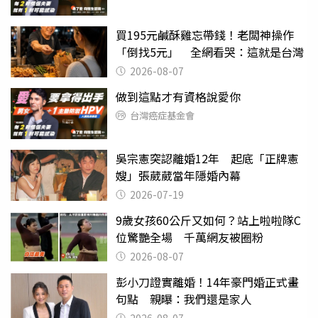
買195元鹹酥雞忘帶錢！老闆神操作
「倒找5元」 全網看哭：這就是台灣
2026-08-07
做到這點才有資格說愛你
台灣癌症基金會
吳宗憲突認離婚12年 起底「正牌憲
嫂」張葳葳當年隱婚內幕
2026-07-19
9歲女孩60公斤又如何？站上啦啦隊C
位驚艷全場 千萬網友被圈粉
2026-08-07
彭小刀證實離婚！14年豪門婚正式畫
句點 親曝：我們還是家人
2026-08-07