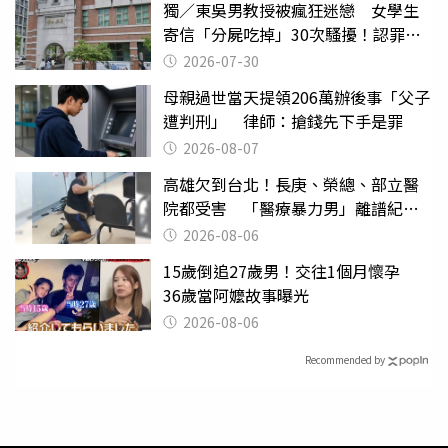
獨／東吳男教授被瘋狂迷戀 女學生
寄信「分屍吃掉」30次騷擾！認罪免
關
2026-07-30
母親過世當天提領206萬辦後事「父子
遭判刑」 律師：搶錢先下手是罪
2026-08-07
高雄欠到台北！長庚、榮總、部立醫
院都受害 「醫療暴力男」離譜紀錄
曝光
2026-08-06
15歲倒追27歲男！交往1個月懷孕
36歲當阿嬤故事曝光
2026-08-06
Recommended by