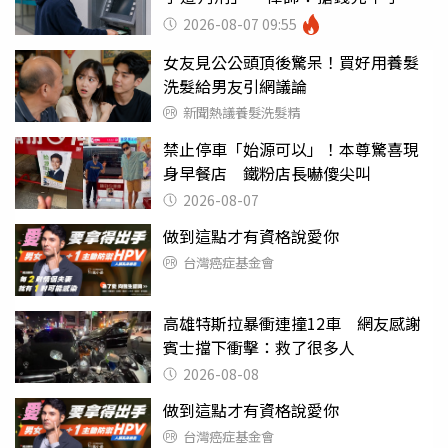
罪
2026-08-07 09:55
女友見公公頭頂後驚呆！買好用養髮
洗髮給男友引網議論
新聞熱議養髮洗髮精
禁止停車「始源可以」！本尊驚喜現
身早餐店 鐵粉店長嚇傻尖叫
2026-08-07
做到這點才有資格說愛你
台灣癌症基金會
高雄特斯拉暴衝連撞12車 網友感謝
賓士擋下衝擊：救了很多人
2026-08-08
做到這點才有資格說愛你
台灣癌症基金會