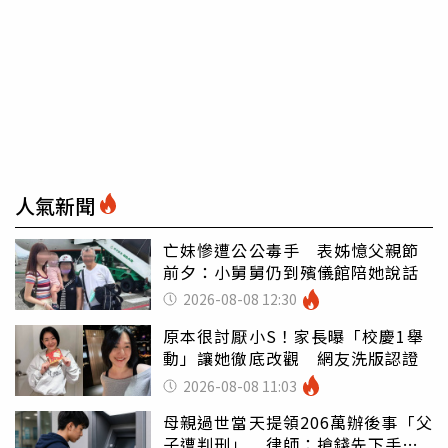
人氣新聞
亡妹慘遭公公毒手 表姊憶父親節
前夕：小舅舅仍到殯儀館陪她說話
2026-08-08 12:30
原本很討厭小S！家長曝「校慶1舉
動」讓她徹底改觀 網友洗版認證
2026-08-08 11:03
母親過世當天提領206萬辦後事「父
子遭判刑」 律師：搶錢先下手是