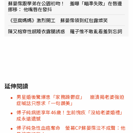
蘇晏霈跟學弟在公園初吻！ 羞曝「瞄準失敗」在唇邊
挪移： 他嘴唇在發抖
《豆腐媽媽》激烈開工 蘇晏霈領到紅包露燦笑
陳又榕穿性感睡衣露腿誘惑 羅子惟不敢亂看羞到忘詞
延伸閱讀
男星婚後驚爆患「家務躁鬱症」 崩潰揭老婆強迫
症喊話只想求「一句讚美」
傅子純病逝享年46歲！生前愧疚「沒給老婆婚禮」
成永遠遺憾
傅子純急性血癌奪命 螢幕CP蘇晏霈泣不成聲：他