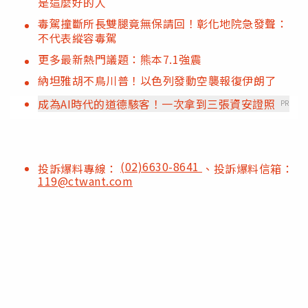
是這麼好的人
毒駕撞斷所長雙腿竟無保請回！彰化地院急發聲：
不代表縱容毒駕
更多最新熱門議題：熊本7.1強震
納坦雅胡不鳥川普！以色列發動空襲報復伊朗了
成為AI時代的道德駭客！一次拿到三張資安證照
PR
(02)6630-8641
投訴爆料專線：
、投訴爆料信箱：
119@ctwant.com