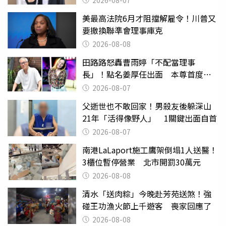
美最高法院6月才阻擋解雇令！川普又
要撤換聯準會理事庫克
2026-08-08
田路路怒轟曹雨婷「不配當理事
長」！點名姜厚任出面 本尊首度回
應了
2026-08-07
父逝世也不敢回家！男殺友後躲深山
21年「活得像野人」 1關鍵出面自首
2026-08-07
南港LaLaport施工鷹架倒塌1人送醫！
3櫃位暫停營業 北市開罰30萬元
2026-08-08
清水「送肉粽」今晚赴芳苑送煞！強
碰王功漁火節上千遊客 喪家回應了
2026-08-08