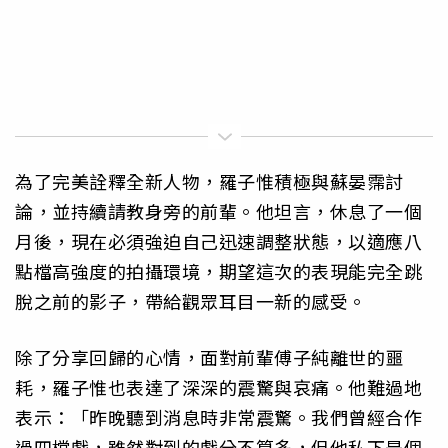
為了完美詮釋全新人物，羅子惟積極與蘇晏霈討
論，並持續請教身旁的前輩。他坦言，休息了一個
月後，現在必須強迫自己迅速調整狀態，以適應八
點檔高強度的拍攝環境，期望這次的表現能完全跳
脫之前的影子，帶給觀眾耳目一新的感受。
除了分享回歸的心情，面對前輩傅子純離世的噩
耗，羅子惟也表達了深深的震驚與哀痛。他難過地
表示：「昨晚聽到消息時非常震驚。我們曾經合作
過四檔戲，雖然對到的戲分不算多，但他私下是個