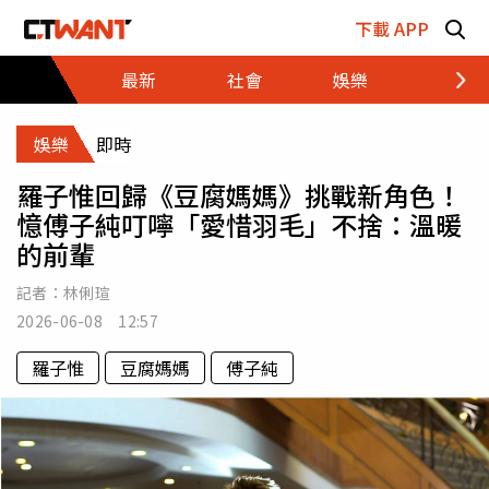
跳至主要內容區塊
下載 APP
最新
社會
娛樂
財經
娛樂
即時
羅子惟回歸《豆腐媽媽》挑戰新角色！
憶傅子純叮嚀「愛惜羽毛」不捨：溫暖
的前輩
記者：
林俐瑄
2026-06-08 12:57
羅子惟
豆腐媽媽
傅子純