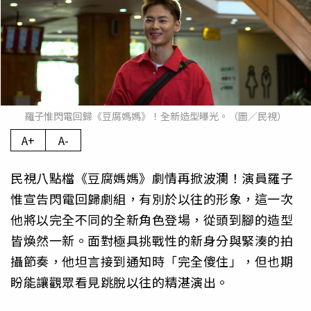
羅子惟閃電回歸《豆腐媽媽》！全新造型曝光。（圖／民視）
A+
A-
民視八點檔《豆腐媽媽》劇情再掀波瀾！演員羅子
惟宣告閃電回歸劇組，有別於以往的形象，這一次
他將以完全不同的全新角色登場，從頭到腳的造型
皆煥然一新。面對極具挑戰性的新身分與緊湊的拍
攝節奏，他坦言接到通知時「完全傻住」，但也期
盼能讓觀眾看見跳脫以往的精湛演出。