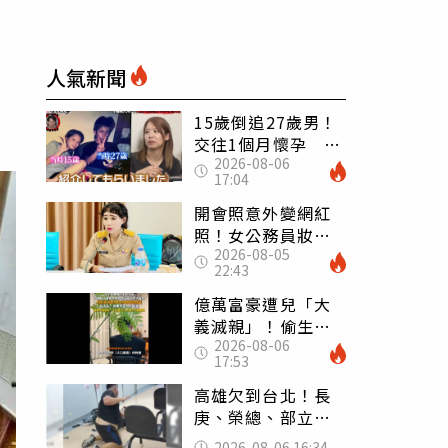
人氣新聞
15歲倒追27歲男！
交往1個月懷孕 36
2026-08-06
歲當阿嬤故事曝光
17:04
開會照意外變網紅
照！女公務員妝容
2026-08-05
掀2千則留言 本人
22:43
怒嗆：化妝有錯嗎
億萬富豪遭兒「大
義滅親」！偷生子
2026-08-06
怕曝光 竟盜鄰居
17:53
身份辦假證落戶
高雄欠到台北！長
庚、榮總、部立醫
院都受害 「醫療
2026-08-06 16:34