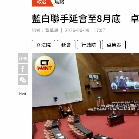
政治
焦點
人物
汽車
藍白聯手延會至8月底 
專欄
房產新勢力
記者：
黃摯恩
2026-06-09 17:07
立法院
延會
行政院
卓榮泰
Next