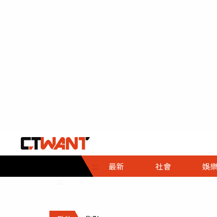
社會首頁
娛樂首頁
財經首頁
政
:::
最新
社會
娛
時事
即時
熱線
:::
直擊
大條
人物
調查
專題
３Ｃ