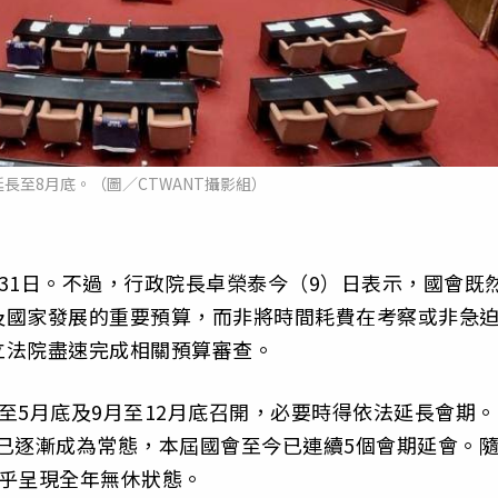
長至8月底。（圖／CTWANT攝影組）
31日。不過，行政院長卓榮泰今（9）日表示，國會既
及國家發展的重要預算，而非將時間耗費在考察或非急
立法院盡速完成相關預算審查。
至5月底及9月至12月底召開，必要時得依法延長會期。
會已逐漸成為常態，本屆國會至今已連續5個會期延會。
幾乎呈現全年無休狀態。