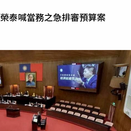
寵物
卓榮泰喊當務之急排審預算案
運勢
運動
梅酒