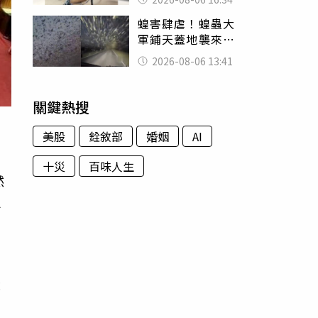
暴力男」離譜紀錄
蝗害肆虐！蝗蟲大
曝光
軍鋪天蓋地襲來宛
如末日 網驚：聖
2026-08-06 13:41
經十災
關鍵熱搜
美股
銓敘部
婚姻
AI
十災
百味人生
然
迫
隨