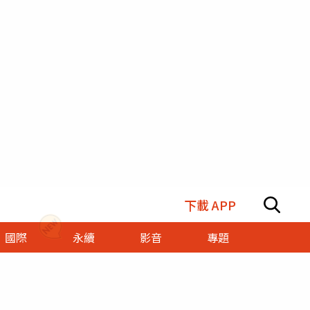
下載 APP
國際
永續
影音
專題