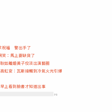
求祝福 警出手了
網笑：馬上要缺貨了
孟耿如離婚黃子佼淡出演藝圈
 高虹安：瓦斯接觸到冷氣火光引爆
：早上看到臉書才知道出事
PR