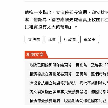
他進一步指出，立法院延長會期，卻安排
案。他認為，國會應優先處理真正攸關民
民確實沒有太大的幫助」。
立法院
延會
行政院
卓榮泰
相關文章
政院已開始編明年總預算 民進黨：恐導致「
賴清德批在野拖延審預算 國民黨：整個府院
檢協會抗議立院擬修刑訴法 痛批不該刪除勾
馬文君質疑台美軍事交流預算暴增 籲國防部
賴清德憂預算延宕 喊話朝野勿犧牲國家利益