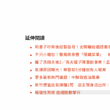
延伸閱讀
和妻子吵架後迎娶岳母！女婿曬結婚證書
不只小籠包！醫揭鼎泰豐「隱藏菜單」 
離了洗錢夫後2／為夫擋子彈重創事業！
氣爆原因曝光！案發前5分鐘就有人報案
更多最新熱門議題：中聯致癌油風暴
新竹便當店氣爆釀2死 店主現身派出所
報復性熬夜 癌細胞數攀升