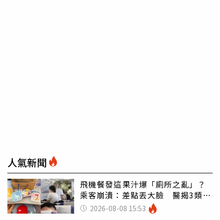
人氣新聞
飛機餐發這果汁爆「廁所之亂」？
乘客崩潰：差點丟大臉 醫揭3類人
別亂喝
2026-08-08 15:53