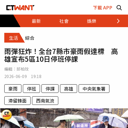
跳至主要內容區塊
下載 APP
最新
社會
娛樂
財經
生活
綜合
雨彈狂炸！全台7縣市豪雨假達標 高
雄宣布5區10日停班停課
編輯：
邱柏玟
2026-06-09 19:18
豪雨
停班
停課
高雄
中央氣象署
滯留鋒面
西南氣流