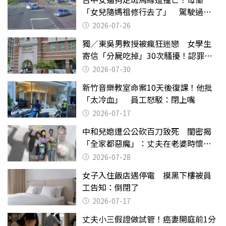
「女兒隨媽祖修行去了」 駕駛過失
致死判9月
2026-07-26
獨／東吳男教授被瘋狂迷戀 女學生
寄信「分屍吃掉」30次騷擾！認罪免
關
2026-07-30
新竹音樂教室命案10天後復課！他批
「太冷血」 員工怒駁：閉上嘴
2026-07-17
中和兒媳遭公公砍百刀致死 閨密揭
「全家都惡魔」：丈夫在老婆時懷孕
摔東西
2026-07-28
女子入住飯店遇停電 摸黑下樓被員
工告知：倒閉了
2026-07-17
丈夫小三假證做試管！癌妻開庭前1分