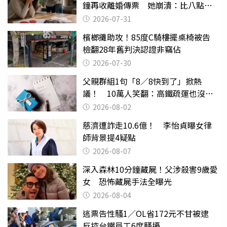
鐘再收離婚傳票 她崩潰：比八點檔
還扯
2026-07-31
檳榔攤助攻！85度C騎樓擺桌椅被告
檢翻28年舊判決認證非竊佔
2026-07-30
父親群組1句「8／8快到了」掀熱
議！ 10萬人笑翻：高鐵疏運也沒列
父親節
2026-08-02
慈濟遭詐走10.6億！ 李怡貞曝女律
師背景提4疑點
2026-08-07
深入森林10分鐘藏屍！父涉殺害9歲愛
女 恐怖藏屍手法全曝光
2026-08-04
逃票告性騷1／OL省172元不甘被逮
反控台鐵員工6度騷擾