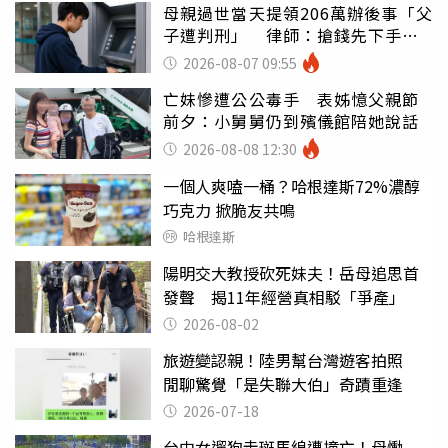
母親過世當天提領206萬辦後事「父
子遭判刑」 律師：搶錢先下手是
罪
2026-08-07 09:55
亡妹慘遭公公毒手 表姊憶父親節
前夕：小舅舅仍到殯儀館陪她說話
2026-08-08 12:30
一個人爽嗑一桶？哈根達斯72%濃醇
巧克力 掀脆友共鳴
哈根達斯
陽明交大教授砍死妹夫！岳母追思首
發聲 揭11年經營真相駁「爭產」
2026-08-02
旅遊變認親！陸男幫台灣遊客拍照
閒聊驚覺「是失聯大伯」奇蹟重逢
2026-07-18
台中女遛狗走斑馬線遭撞亡！母慟