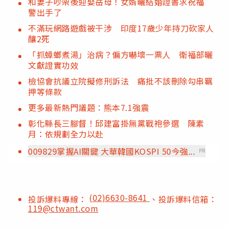
和妻子吵架後迎娶岳母！女婿曬結婚證書求祝福
警出手了
不滿玩網路遊戲被干涉 印度17歲少年持刀砍家人
釀2死
「抓蟑螂煮湯」治病？偏方嚇壞一票人 衛福部曬
文獻證實功效
檢協會抗議立院擬修刑訴法 痛批不該刪除勾串羈
押等條款
更多最新熱門議題：熊本7.1強震
彰化縣長三腳督！邱建富掛無黨戰袍參選 陳素
月：依規劃全力以赴
009829掌握AI關鍵 大華韓國KOSPI 50今強...
PR
(02)6630-8641
投訴爆料專線：
、投訴爆料信箱：
119@ctwant.com