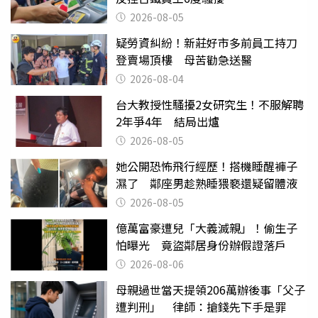
2026-08-05
疑勞資糾紛！新莊好市多前員工持刀
登賣場頂樓 母苦勸急送醫
2026-08-04
台大教授性騷擾2女研究生！不服解聘
2年爭4年 結局出爐
2026-08-05
她公開恐怖飛行經歷！搭機睡醒褲子
濕了 鄰座男趁熟睡猥褻還疑留體液
2026-08-05
億萬富豪遭兒「大義滅親」！偷生子
怕曝光 竟盜鄰居身份辦假證落戶
2026-08-06
母親過世當天提領206萬辦後事「父子
遭判刑」 律師：搶錢先下手是罪