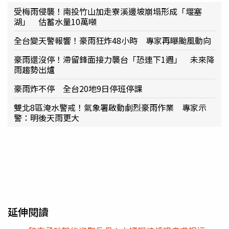
受梅雨侵襲！南投竹山加走寮溪邊坡崩塌形成「堰塞
湖」 估蓄水量10萬噸
全台變天警報響！豪雨狂炸48小時 專家再曝颱風動向
豪雨還沒停！滯留鋒面接力襲台「恐連下1週」 未來降
雨趨勢出爐
豪雨炸不停 全台20地9日停班停課
雙北8區淹水警戒！氣象署啟動劇烈豪雨作業 專家示
警：明後天雨更大
延伸閱讀