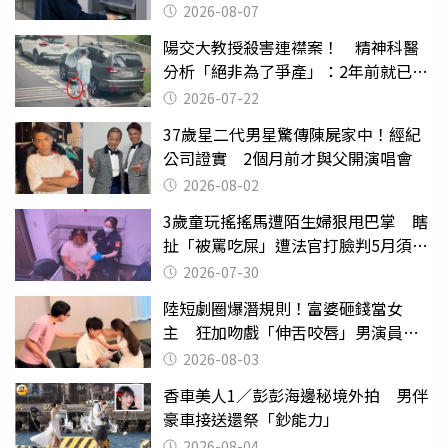
2026-08-07
陽交大教授殺害連襟案！ 精神科醫
分析「絕非為了爭產」：2年前就已言
行詭異
2026-07-22
37歲星二代男星驚傳陳屍家中！經紀
公司證實 2個月前才與父開演唱會
2026-08-02
3歲童玩搖搖馬遭陌生婦狠甩巴掌 瞎
扯「被罵吃屎」遭法官打臉判5月須入
監
2026-07-30
陸短劇圈爆潛規則！富婆砸錢當女
主 狂加吻戲「伸舌咬唇」男演員崩
潰
2026-08-03
香車美人1／彭彭海邊秘境外拍 男伴
豪車接送還祭「鈔能力」
2026-08-04