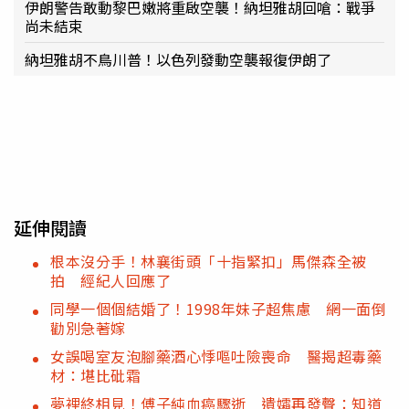
伊朗警告敢動黎巴嫩將重啟空襲！納坦雅胡回嗆：戰爭
尚未結束
納坦雅胡不鳥川普！以色列發動空襲報復伊朗了
延伸閱讀
根本沒分手！林襄街頭「十指緊扣」馬傑森全被
拍 經紀人回應了
同學一個個結婚了！1998年妹子超焦慮 網一面倒
勸別急著嫁
女誤喝室友泡腳藥酒心悸嘔吐險喪命 醫揭超毒藥
材：堪比砒霜
夢裡終相見！傅子純血癌驟逝 遺孀再發聲：知道