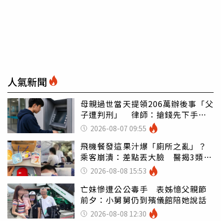
人氣新聞
母親過世當天提領206萬辦後事「父
子遭判刑」 律師：搶錢先下手是
罪
2026-08-07 09:55
飛機餐發這果汁爆「廁所之亂」？
乘客崩潰：差點丟大臉 醫揭3類人
別亂喝
2026-08-08 15:53
亡妹慘遭公公毒手 表姊憶父親節
前夕：小舅舅仍到殯儀館陪她說話
2026-08-08 12:30