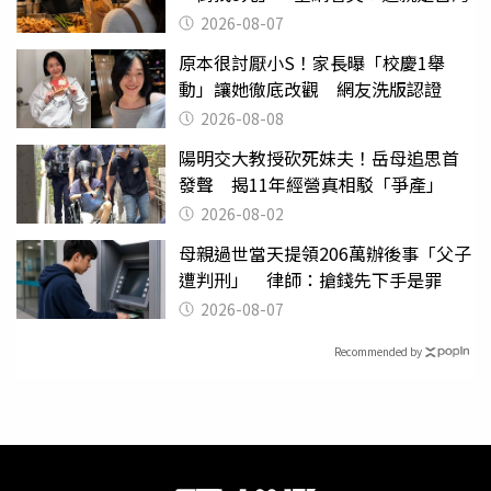
2026-08-07
原本很討厭小S！家長曝「校慶1舉
動」讓她徹底改觀 網友洗版認證
2026-08-08
陽明交大教授砍死妹夫！岳母追思首
發聲 揭11年經營真相駁「爭產」
2026-08-02
母親過世當天提領206萬辦後事「父子
遭判刑」 律師：搶錢先下手是罪
2026-08-07
Recommended by