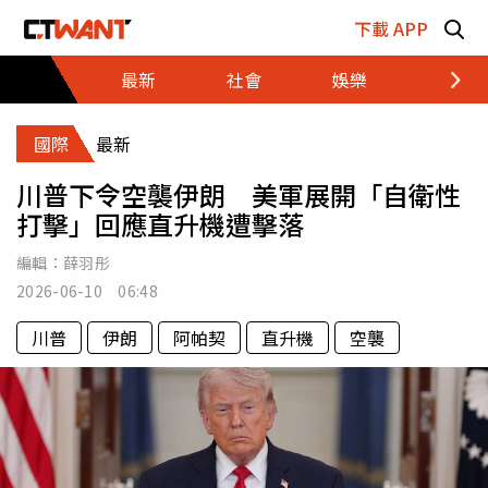
跳至主要內容區塊
下載 APP
最新
社會
娛樂
財經
國際
最新
川普下令空襲伊朗 美軍展開「自衛性
打擊」回應直升機遭擊落
編輯：
薛羽彤
2026-06-10 06:48
川普
伊朗
阿帕契
直升機
空襲