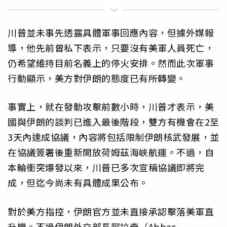
川普並未事先透露具體軍事回應內容，但據外媒報
導，他先前曾私下表示，只要沒有美軍人員死亡，
仍希望維持目前名義上的停火安排。然而此次軍事
行動顯示，美方對伊朗的態度已有所轉變。
事實上，就在發動攻擊前數小時，川普才表示，美
國與伊朗的談判已進入最後階段，雙方有機會在2至
3天內達成協議，內容將包括限制伊朗核武發展，並
在協議簽署後重新開放荷姆茲海峽航運。不過，自
本輪衝突爆發以來，川普已多次宣稱協議即將完
成，但迄今尚未有具體成果公布。
對於美方指控，伊朗官方並未直接承認擊落美軍直
升機。不過伊朗外交部長阿拉奇（Abbas