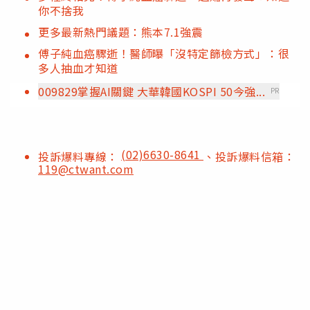
你不捨我
更多最新熱門議題：熊本7.1強震
傅子純血癌驟逝！醫師曝「沒特定篩檢方式」：很
多人抽血才知道
009829掌握AI關鍵 大華韓國KOSPI 50今強...
PR
(02)6630-8641
投訴爆料專線：
、投訴爆料信箱：
119@ctwant.com