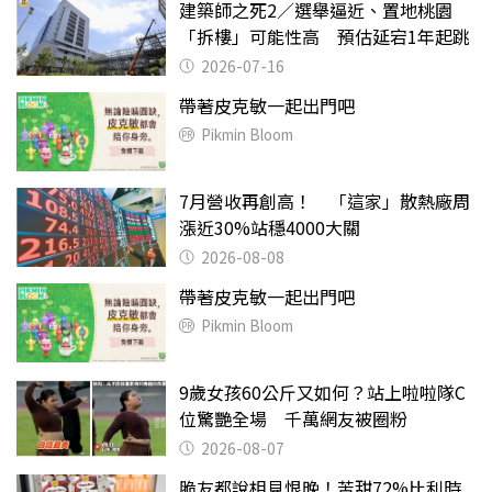
建築師之死2／選舉逼近、置地桃園
「拆樓」可能性高 預估延宕1年起跳
2026-07-16
帶著皮克敏一起出門吧
Pikmin Bloom
7月營收再創高！ 「這家」散熱廠周
漲近30%站穩4000大關
2026-08-08
帶著皮克敏一起出門吧
Pikmin Bloom
9歲女孩60公斤又如何？站上啦啦隊C
位驚艷全場 千萬網友被圈粉
2026-08-07
脆友都說相見恨晚！苦甜72%比利時