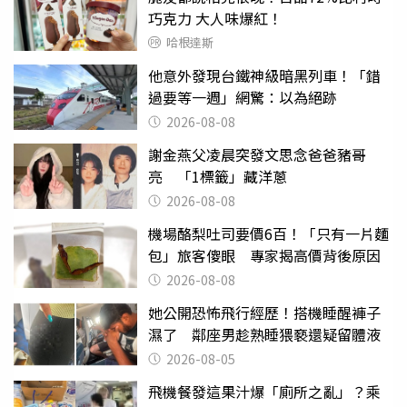
巧克力 大人味爆紅！
哈根達斯
他意外發現台鐵神級暗黑列車！「錯
過要等一週」網驚：以為絕跡
2026-08-08
謝金燕父凌晨突發文思念爸爸豬哥
亮 「1標籤」藏洋蔥
2026-08-08
機場酪梨吐司要價6百！「只有一片麵
包」旅客傻眼 專家揭高價背後原因
2026-08-08
她公開恐怖飛行經歷！搭機睡醒褲子
濕了 鄰座男趁熟睡猥褻還疑留體液
2026-08-05
飛機餐發這果汁爆「廁所之亂」？乘