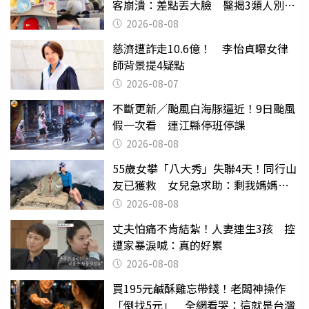
客崩潰：差點丟大臉 醫揭3類人別亂
喝
2026-08-08
慈濟遭詐走10.6億！ 李怡貞曝女律
師背景提4疑點
2026-08-07
不斷更新／颱風白海豚逼近！9日颱風
假一次看 連江縣停班停課
2026-08-08
55歲女攀「八大秀」失聯4天！同行山
友已獲救 女兒急求助：剩我媽媽還
沒找到
2026-08-08
丈夫怕痛不肯結紮！人妻連生3孩 控
遭家暴淚喊：真的好累
2026-08-08
買195元鹹酥雞忘帶錢！老闆神操作
「倒找5元」 全網看哭：這就是台灣