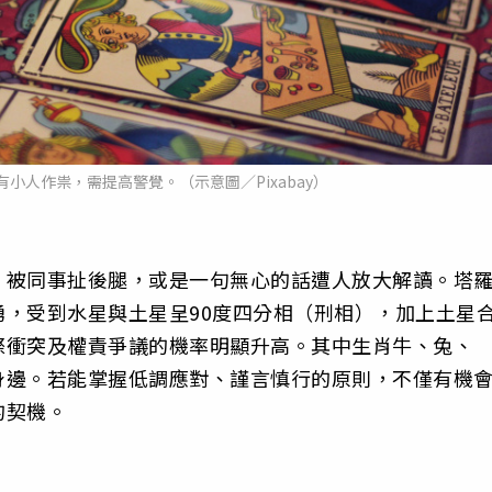
小人作祟，需提高警覺。（示意圖／Pixabay）
、被同事扯後腿，或是一句無心的話遭人放大解讀。塔
，受到水星與土星呈90度四分相（刑相），加上土星
際衝突及權責爭議的機率明顯升高。其中生肖牛、兔、
身邊。若能掌握低調應對、謹言慎行的原則，不僅有機
的契機。