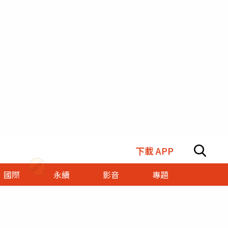
下載 APP
國際
永續
影音
專題