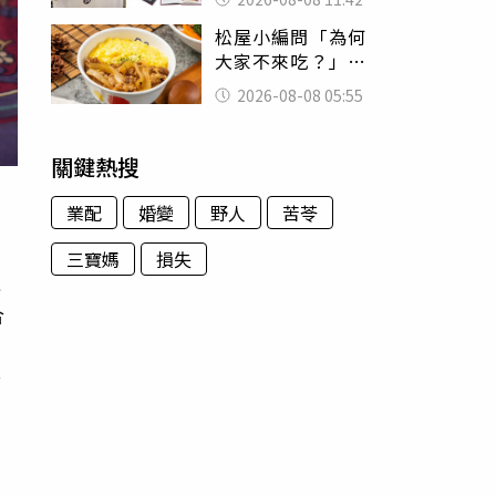
188萬付現購買
松屋小編問「為何
大家不來吃？」
一票人點出3大問
2026-08-08 05:55
題：滿手好牌打到
爛
關鍵熱搜
業配
婚變
野人
苦苓
三寶媽
損失
羅
合
會