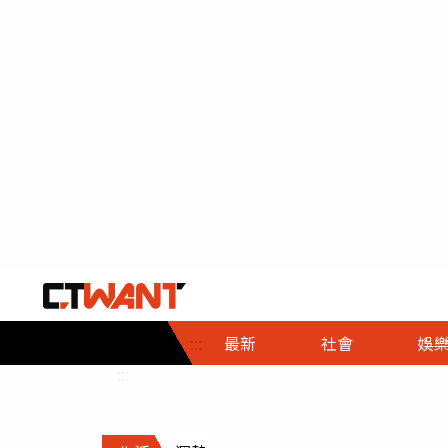
社會首頁
娛樂首頁
財經首頁
政
:::
最新
社會
娛
時事
即時
熱線
:::
直擊
大條
人物
調查
專題
３Ｃ