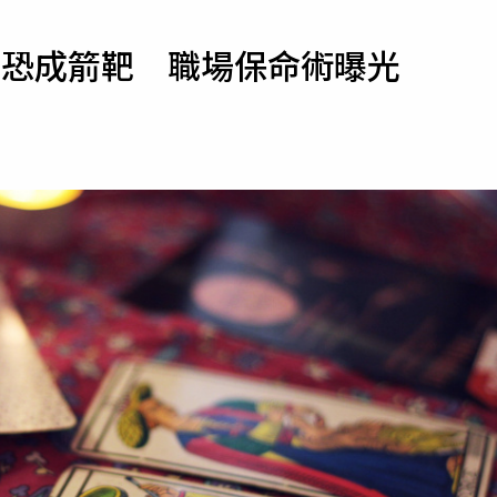
寵物
肖恐成箭靶 職場保命術曝光
運勢
運動
梅酒