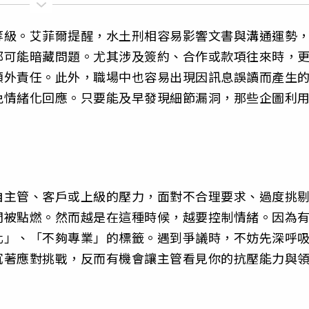
等級。艾菲爾提醒，水土刑相容易影響文書與溝通運勢
都可能暗藏問題。尤其涉及簽約、合作或款項往來時，
額外責任。此外，職場中也容易出現因訊息誤讀而產生
免情緒化回應。只要能及早發現細節漏洞，那些企圖利
自主管、客戶或上級的壓力，面對不合理要求、過度挑
間被點燃。然而越是在這種時候，越要控制情緒。因為
化」、「不夠專業」的標籤。遇到爭議時，不妨先深呼
沉著應對挑戰，反而有機會讓主管看見你的抗壓能力與
。