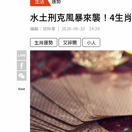
生活
運勢
人物
汽車
水土刑克風暴來襲！4生
專欄
房產新勢力
編輯：
甘仲豪
2026-06-10 16:26
生肖運勢
艾菲爾
小人
Next