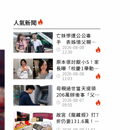
人氣新聞
亡妹慘遭公公毒
手 表姊憶父親節
2026-08-08
前夕：小舅舅仍到
12:30
殯儀館陪她說話
原本很討厭小S！家
長曝「校慶1舉動」
2026-08-08
讓她徹底改觀 網
11:03
友洗版認證
母親過世當天提領
206萬辦後事「父子
2026-08-07
遭判刑」 律師：
09:55
搶錢先下手是罪
故宮《龍藏經》打7
折仍要131.6萬！
店員曝：有人原價
2026-08-08 11:42