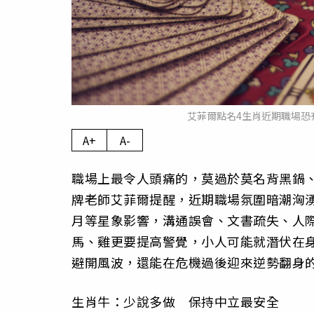
艾菲爾點名4生肖近期職場恐有
A+
A-
職場上最令人頭痛的，莫過於莫名背黑鍋
牌老師艾菲爾提醒，近期職場氛圍暗潮洶湧
月等星象影響，溝通誤會、文書疏失、人
馬、雞更要提高警覺，小人可能就潛伏在
避開風波，還能在危機過後迎來逆勢翻身
生肖牛：少說多做 保持中立最安全