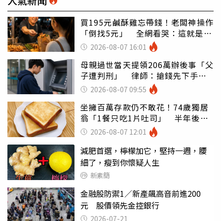
人氣新聞
買195元鹹酥雞忘帶錢！老闆神操作
「倒找5元」 全網看哭：這就是台
灣
2026-08-07 16:01
母親過世當天提領206萬辦後事「父
子遭判刑」 律師：搶錢先下手是
罪
2026-08-07 09:55
坐擁百萬存款仍不敢花！74歲獨居
翁「1餐只吃1片吐司」 半年後暴
瘦嚇壞女兒
2026-08-07 12:01
減肥首選，檸檬加它，堅持一週，腰
細了，瘦到你懷疑人生
新素簡
金融股防禦1／新產飆高音前進200
元 股價領先金控銀行
2026-07-21