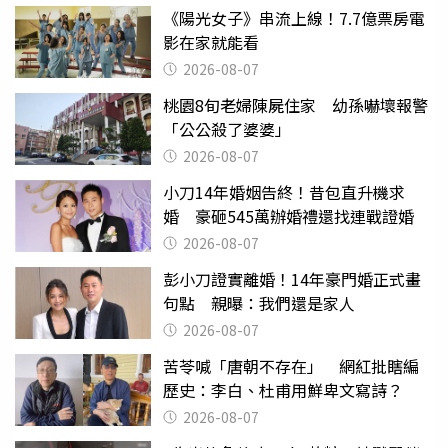
《陽光女子》串流上線！7.7億票房電
影在家就能看
2026-08-07
桃園8旬老婦陳屍住家 幼孫嚇壞報警
「公公殺了婆婆」
2026-08-07
小刀14年婚姻告終！昔包直升機求
婚 豪砸545萬辦婚禮還找連戰證婚
2026-08-07
彭小刀證實離婚！14年豪門婚正式畫
句點 親曝：我們還是家人
2026-08-07
苦苓喊「唐朝不存在」 網紅批瞎編
歷史：李白、杜甫用鮮卑文寫詩？
2026-08-07