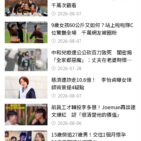
千萬次觀看
2026-08-07
9歲女孩60公斤又如何？站上啦啦隊C
位驚艷全場 千萬網友被圈粉
2026-08-07
中和兒媳遭公公砍百刀致死 閨密揭
「全家都惡魔」：丈夫在老婆時懷孕
摔東西
2026-07-28
慈濟遭詐走10.6億！ 李怡貞曝女律
師背景提4疑點
2026-08-07
前員工才轉投李多慧！Joeman再談建
文爆紅 認「很清楚他的價值」
2026-08-06
15歲倒追27歲男！交往1個月懷孕