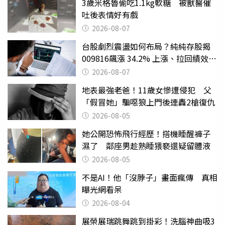
3歲米格魯偷吃1.1kg軟糖 被獸醫催
吐後表情好有戲
2026-08-07
台股劇烈震盪如何布局？純純存股揭
009816飆漲 34.2% 上漲、拉回績效勝
主動式ETF
2026-08-07
地表最強老爸！11歲女慘遭侵犯 父
「假冒她」騙噁狼上門後連轟2槍復仇
2026-08-05
她公開恐怖飛行經歷！搭機睡醒褲子
濕了 鄰座男趁熟睡猥褻還疑留體液
2026-08-05
不是AI！他「沒脖子」畫面瘋傳 真相
曝光網看呆
2026-08-04
展榮展瑞跳舞跳到掛彩！洗腦神曲吸3