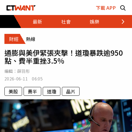
跳至主要內容區塊
下載 APP
最新
社會
娛樂
財經
財經
熱線
通膨與美伊緊張夾擊！道瓊暴跌逾950
點、費半重挫3.5%
編輯：
薛羽彤
2026-06-11 06:05
美股
費半
道瓊
晶片