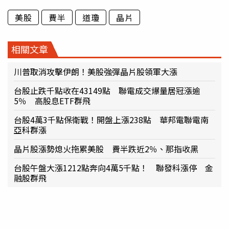
美股
費半
道瓊
晶片
相關文章
川普取消攻擊伊朗！美股強彈晶片股領軍大漲
台股止跌千點收在43149點 聯電成交爆量居冠漲逾
5％ 高股息ETF群飛
台股4萬3千點保衛戰！開盤上漲238點 華邦電聯電南
亞科群漲
晶片股漲勢熄火拖累美股 費半跌近2％、那指收黑
台股午盤大漲1212點奔向4萬5千點！ 聯發科漲停 金
融股群飛