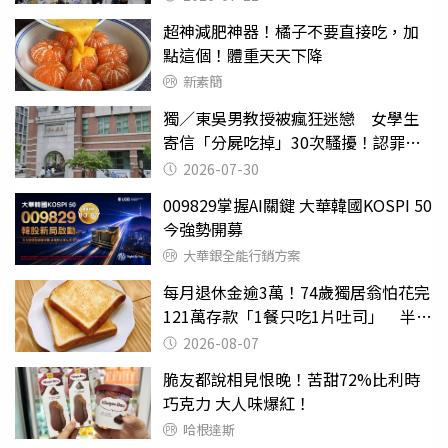
超神減肥神器！橘子不要直接吃，加
點這個！體重天天下降
新素簡
獨／東吳男教授被瘋狂迷戀 女學生
寄信「分屍吃掉」30次騷擾！認罪免
關
2026-07-30
009829掌握AI關鍵 大華韓國KOSPI 50
今強勢開募
大華銀全能行銷方案
每月退休金逾3萬！74歲獨居翁怕花完
121萬存款「1餐只吃1片吐司」 半年
後暴瘦嚇壞女兒
2026-08-07
脆友都說相見恨晚！苦甜72%比利時
巧克力 大人味爆紅！
哈根達斯