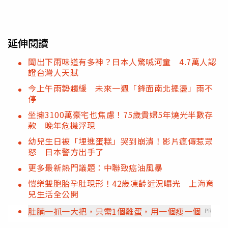
延伸閱讀
聞出下雨味道有多神？日本人驚喊河童 4.7萬人認
證台灣人天賦
今上午雨勢趨緩 未來一週「鋒面南北擺盪」雨不
停
坐擁3100萬豪宅也焦慮！75歲貴婦5年燒光半數存
款 晚年危機浮現
幼兒生日被「埋進蛋糕」哭到崩潰！影片瘋傳惹眾
怒 日本警方出手了
更多最新熱門議題：中聯致癌油風暴
愷樂雙胞胎孕肚現形！42歲凍齡近況曝光 上海育
兒生活全公開
肚腩一抓一大把，只需1個雞蛋，用一個瘦一個
PR