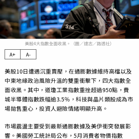
美股4大指數全面收黑。（圖／達志／路透社）
A+
A-
美股10日遭遇沉重賣壓，在通膨數據維持高檔以及
中東地緣政治風險升溫的雙重衝擊下，四大指數全
面收黑。其中，道瓊工業指數重挫超過950點，費
城半導體指數跌幅逾3.5％，科技與晶片類股成為市
場拋售重心，投資人避險情緒明顯升高。
市場震盪主要受到最新通膨數據及美伊衝突發展影
響。美國勞工統計局公布，5月消費者物價指數