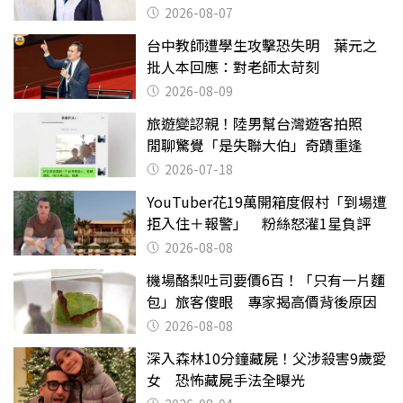
2026-08-07
台中教師遭學生攻擊恐失明 葉元之
批人本回應：對老師太苛刻
2026-08-09
旅遊變認親！陸男幫台灣遊客拍照
閒聊驚覺「是失聯大伯」奇蹟重逢
2026-07-18
YouTuber花19萬開箱度假村「到場遭
拒入住＋報警」 粉絲怒灌1星負評
2026-08-08
機場酪梨吐司要價6百！「只有一片麵
包」旅客傻眼 專家揭高價背後原因
2026-08-08
深入森林10分鐘藏屍！父涉殺害9歲愛
女 恐怖藏屍手法全曝光