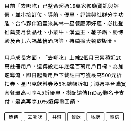
目前「去哪吃」已整合超過18萬家餐廳資訊與評
價，並串接訂位、導航、優惠、評論與社群分享功
能。合作夥伴涵蓋米其林一星餐廳添好運、必比登
推薦雙月食品社、小蒙牛、漢堡王、荖子鍋、勝博
殿及台北六福萬怡酒店等，持續擴大餐飲版圖。
用戶成長方面，「去哪吃」上線2個月已累積近20
萬註冊用戶，遠傳設定年底達百萬用戶目標。為加
速導流，即日起新用戶下載註冊可獲最高500元折
扣券、星巴克飲料券及5%結帳折扣；透過平台購買
套餐最高可享4.5折優惠，搭配遠傳friDay聯名卡支
付，最高再享10%遠傳幣回饋。
遠傳
去哪吃
井琪
餐飲
私廚
電信