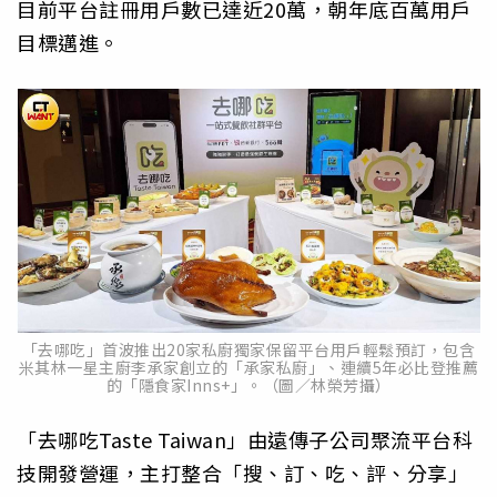
目前平台註冊用戶數已達近20萬，朝年底百萬用戶
目標邁進。
「去哪吃」首波推出20家私廚獨家保留平台用戶輕鬆預訂，包含
米其林一星主廚李承家創立的「承家私廚」、連續5年必比登推薦
的「隱食家Inns+」。（圖／林榮芳攝）
「去哪吃Taste Taiwan」由遠傳子公司聚流平台科
技開發營運，主打整合「搜、訂、吃、評、分享」