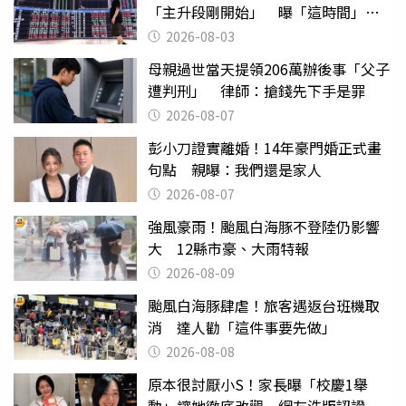
「主升段剛開始」 曝「這時間」抱
波段吃肉
2026-08-03
母親過世當天提領206萬辦後事「父子
遭判刑」 律師：搶錢先下手是罪
2026-08-07
彭小刀證實離婚！14年豪門婚正式畫
句點 親曝：我們還是家人
2026-08-07
強風豪雨！颱風白海豚不登陸仍影響
大 12縣市豪、大雨特報
2026-08-09
颱風白海豚肆虐！旅客遇返台班機取
消 達人勸「這件事要先做」
2026-08-08
原本很討厭小S！家長曝「校慶1舉
動」讓她徹底改觀 網友洗版認證