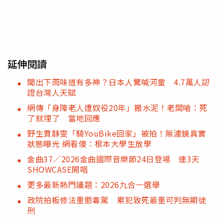
延伸閱讀
聞出下雨味道有多神？日本人驚喊河童 4.7萬人認
證台灣人天賦
網傳「身障老人遭奴役20年」搬水泥！老闆嗆：死
了就埋了 當地回應
野生賈靜雯「騎YouBike回家」被拍！無濾鏡真實
狀態曝光 網看傻：根本大學生放學
金曲37／2026金曲國際音樂節24日登場 連3天
SHOWCASE開唱
更多最新熱門議題：2026九合一選舉
政院拍板修法重懲毒駕 累犯致死最重可判無期徒
刑