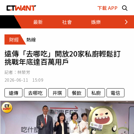
跳至主要內容區塊
下載 APP
最新
社會
娛樂
財經
財經
熱線
遠傳「去哪吃」開放20家私廚輕鬆訂
挑戰年底達百萬用戶
記者：
林榮芳
2026-06-11 15:09
遠傳
去哪吃
井琪
餐飲
私廚
電信