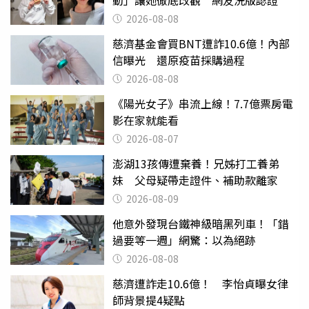
2026-08-08
慈濟基金會買BNT遭詐10.6億！內部
信曝光 還原疫苗採購過程
2026-08-08
《陽光女子》串流上線！7.7億票房電
影在家就能看
2026-08-07
澎湖13孩傳遭棄養！兄姊打工養弟
妹 父母疑帶走證件、補助款離家
2026-08-09
他意外發現台鐵神級暗黑列車！「錯
過要等一週」網驚：以為絕跡
2026-08-08
慈濟遭詐走10.6億！ 李怡貞曝女律
師背景提4疑點