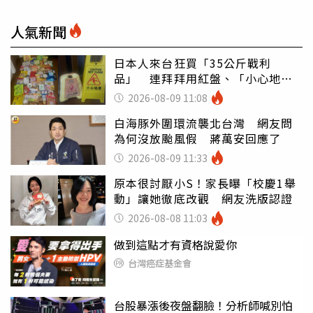
人氣新聞
日本人來台狂買「35公斤戰利
品」 連拜拜用紅盤、「小心地
滑」告示牌也帶回家
2026-08-09 11:08
白海豚外圍環流襲北台灣 網友問
為何沒放颱風假 蔣萬安回應了
2026-08-09 11:33
原本很討厭小S！家長曝「校慶1舉
動」讓她徹底改觀 網友洗版認證
2026-08-08 11:03
做到這點才有資格說愛你
台灣癌症基金會
台股暴漲後夜盤翻臉！分析師喊別怕