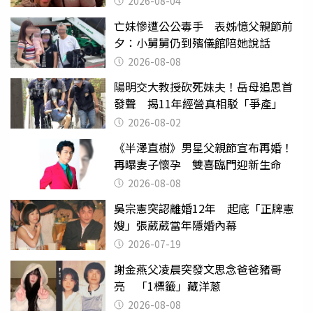
2026-08-04
亡妹慘遭公公毒手 表姊憶父親節前
夕：小舅舅仍到殯儀館陪她說話
2026-08-08
陽明交大教授砍死妹夫！岳母追思首
發聲 揭11年經營真相駁「爭產」
2026-08-02
《半澤直樹》男星父親節宣布再婚！
再曝妻子懷孕 雙喜臨門迎新生命
2026-08-08
吳宗憲突認離婚12年 起底「正牌憲
嫂」張葳葳當年隱婚內幕
2026-07-19
謝金燕父凌晨突發文思念爸爸豬哥
亮 「1標籤」藏洋蔥
2026-08-08