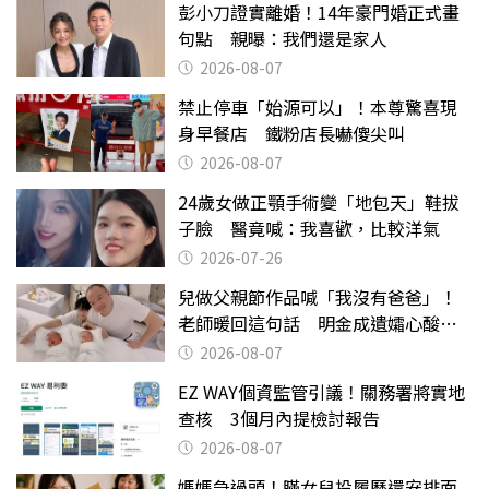
彭小刀證實離婚！14年豪門婚正式畫
句點 親曝：我們還是家人
2026-08-07
禁止停車「始源可以」！本尊驚喜現
身早餐店 鐵粉店長嚇傻尖叫
2026-08-07
24歲女做正顎手術變「地包天」鞋拔
子臉 醫竟喊：我喜歡，比較洋氣
2026-07-26
兒做父親節作品喊「我沒有爸爸」！
老師暖回這句話 明金成遺孀心酸惹
淚
2026-08-07
EZ WAY個資監管引議！關務署將實地
查核 3個月內提檢討報告
2026-08-07
媽媽急過頭！瞞女兒投履歷還安排面