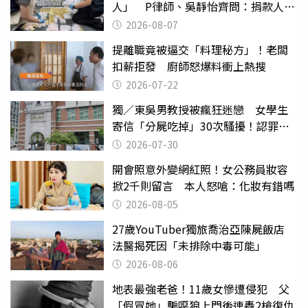
人」 P律師、吳靜怡齊問：捐款人有
權知道真相
2026-08-07
提離職竟被逼交「料理秘方」！老闆
扣薪拒發 廚師怒爆料衝上熱搜
2026-07-22
獨／東吳男教授被瘋狂迷戀 女學生
寄信「分屍吃掉」30次騷擾！認罪免
關
2026-07-30
開會照意外變網紅照！女公務員妝容
掀2千則留言 本人怒嗆：化妝有錯嗎
2026-08-05
27歲YouTuber獨旅喬治亞陳屍飯店
法醫揭死因「未排除中毒可能」
2026-08-06
地表最強老爸！11歲女慘遭侵犯 父
「假冒她」騙噁狼上門後連轟2槍復仇