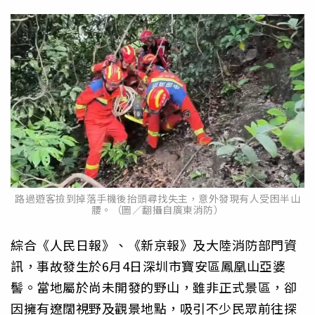
路過遊客撿到掉落手機後抬頭尋找失主，意外發現有人受困半山
腰。（圖／翻攝自廣東消防）
綜合《人民日報》、《新京報》及大陸消防部門資
訊，事故發生於6月4日深圳市寶安區鳳凰山亞婆
髻。當地屬於尚未開發的野山，雖非正式景區，卻
因擁有遼闊視野及觀景地點，吸引不少民眾前往探