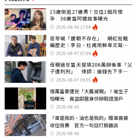
15歲倒追27歲男！交往1個月懷
孕 36歲當阿嬤故事曝光
2026-08-06 17:04
苦苓喊「唐朝不存在」 網紅批瞎
編歷史：李白、杜甫用鮮卑文寫
詩？
2026-08-07 07:09
母親過世當天提領206萬辦後事「父
子遭判刑」 律師：搶錢先下手是
罪
2026-08-07 09:55
億萬富豪遭兒「大義滅親」！偷生子
怕曝光 竟盜鄰居身份辦假證落戶
2026-08-06
「車是我的、油也是我的」睡車竟被
收住宿費 官方一句話打臉飯店
2026-08-06