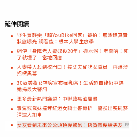
延伸閱讀
野生賈靜雯「騎YouBike回家」被拍！無濾鏡真實
狀態曝光 網看傻：根本大學生放學
網傳「身障老人遭奴役20年」搬水泥！老闆嗆：死
了就埋了 當地回應
人妻帶人殺到校門口！控丈夫偷吃女職員 再爆涉
招標黑幕
30歲美妝女神突宣布罹乳癌！生活超自律仍中鏢
她揭最大警訊
更多最新熱門議題：中聯致癌油風暴
毒駕猴載妹撞等紅燈女騎士害骨折 警搜出喪屍菸
彈逮人扣車
女友看到未來公公頭頂後驚呆！快買養髮給男友
PR