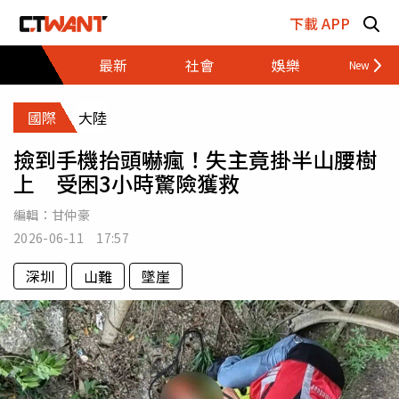
跳至主要內容區塊
下載 APP
最新
社會
娛樂
財經
國際
大陸
撿到手機抬頭嚇瘋！失主竟掛半山腰樹
上 受困3小時驚險獲救
編輯：
甘仲豪
2026-06-11 17:57
深圳
山難
墜崖