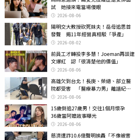
試 她接來電當場傻眼
2026-08-06
陽明交大教授砍死妹夫！岳母追思首
發聲 揭11年經營真相駁「爭產」
2026-08-02
前員工才轉投李多慧！Joeman再談建
文爆紅 認「很清楚他的價值」
2026-08-06
高雄欠到台北！長庚、榮總、部立醫
院都受害 「醫療暴力男」離譜紀錄
曝光
2026-08-06
15歲倒追27歲男！交往1個月懷孕
36歲當阿嬤故事曝光
2026-08-06
慈濟遭詐10.6億聲明挨轟「不像被害