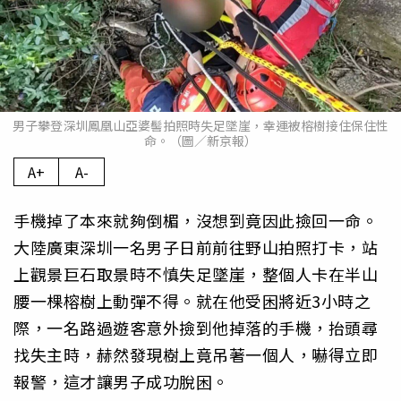
男子攀登深圳鳳凰山亞婆髻拍照時失足墜崖，幸運被榕樹接住保住性
命。（圖／新京報）
A+
A-
手機掉了本來就夠倒楣，沒想到竟因此撿回一命。
大陸廣東深圳一名男子日前前往野山拍照打卡，站
上觀景巨石取景時不慎失足墜崖，整個人卡在半山
腰一棵榕樹上動彈不得。就在他受困將近3小時之
際，一名路過遊客意外撿到他掉落的手機，抬頭尋
找失主時，赫然發現樹上竟吊著一個人，嚇得立即
報警，這才讓男子成功脫困。