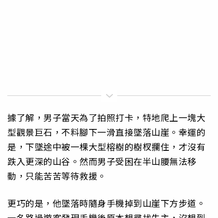
據了解，男子當天為了拍照打卡，特地爬上一塊大
型觀景巨石，不料腳下一滑直接墜落山崖。幸運的
是，下墜途中被一棵大型榕樹的樹杈攔住，才沒有
跌入更深的山谷。然而男子受困在半山腰無法移
動，只能苦苦等待救援。
更巧的是，他墜落時隨身手機掉到山崖下方步道。
一名路過遊客發現手機後原本想尋找失主，沒想到