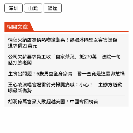
深圳
山難
墜崖
相關文章
情侶火鍋店忘情熱吻撞翻桌！熱湯淋隔壁女客害燙傷
遭求償21萬元
公司欠薪要求員工收「自家茶葉」抵270萬 法院一句
話打臉老闆
生食出問題！6歲男童全身瘀青 醫一查竟是這蟲卵惹禍
王心凌演唱會遭雷射光掃腿痛喊：小心！ 主辦方道歉
曝最新傷勢
胡潤億萬富豪人數超越美國！中國奪回榜首