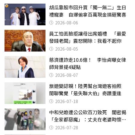
胡瓜靠股市回升買「獨一無二」生日
禮寵妻 自爆偷拿百萬現金搞砸驚喜
2026-08-06
員工怕丟臉拒讓母出席婚禮 「最愛
發錢老闆」震怒開除：我看不起你
2026-08-05
慈濟遭詐走10.6億！ 李怡貞曝女律
師背景提4疑點
2026-08-07
旅遊變認親！陸男幫台灣遊客拍照
閒聊驚覺「是失聯大伯」奇蹟重逢
2026-07-18
中和兒媳遭公公砍百刀致死 閨密揭
「全家都惡魔」：丈夫在老婆時懷孕
摔東西
2026-07-28