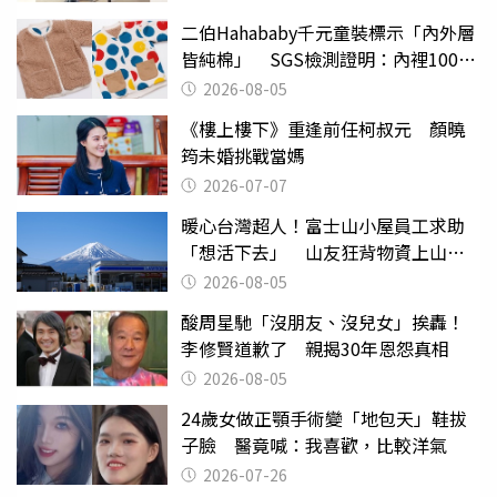
二伯Hahababy千元童裝標示「內外層
皆純棉」 SGS檢測證明：內裡100%
聚酯纖維
2026-08-05
《樓上樓下》重逢前任柯叔元 顏曉
筠未婚挑戰當媽
2026-07-07
暖心台灣超人！富士山小屋員工求助
「想活下去」 山友狂背物資上山：
台灣真的是寶島
2026-08-05
酸周星馳「沒朋友、沒兒女」挨轟！
李修賢道歉了 親揭30年恩怨真相
2026-08-05
24歲女做正顎手術變「地包天」鞋拔
子臉 醫竟喊：我喜歡，比較洋氣
2026-07-26