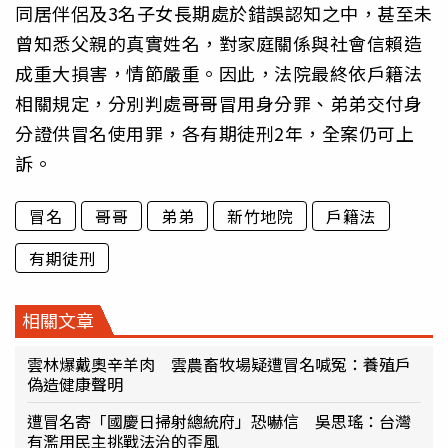
同居伴侶及3名子女長期處於錯誤認知之中，甚至未
曾知悉父親的真實姓名，對家庭關係與社會信賴造
成重大損害，情節嚴重。因此，法院最終依戶籍法
相關規定，分別判處哥哥冒用身分罪、弟弟交付身
分證供冒名使用罪，各有期徒刑2年，全案仍可上
訴。
冒名
哥哥
弟弟
新竹地院
戶籍法
有期徒刑
相關文章
雲林爆戴奧辛羊肉 雲農畜牧場疑遭冒名喊冤：養殖戶
偽造健康聲明
遭冒名寄「國慶日掃射總統府」恐嚇信 吳思瑤：台灣
有濫用民主挑戰法治的歪風