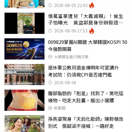
錯嗎
2026-08-05 22:43
億萬富豪遭兒「大義滅親」！偷生
子怕曝光 竟盜鄰居身份辦假證落
戶
2026-08-06 17:53
009829掌握AI關鍵 大華韓國KOSPI 50
今強勢開募
大華銀全能行銷方案
退休軍公教月退金傳明年可望調升
考試院：仍須視CPI是否達門檻
2026-08-06
腹部脂肪的「剋星」找到了，常吃這
幾物，吃走大肚囊，瘦出小蠻腰
新素簡
孫燕姿現身「天后化妝師」陳聆薇告
別式 張韶涵不捨喊：一路好走