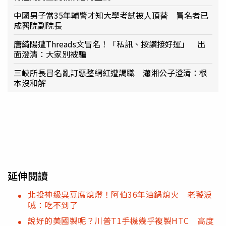
中國男子當35年輔警才知大學考試被人頂替 冒名者已
成醫院副院長
唐綺陽遭Threads文冒名！「私訊、按讚接好運」 出
面澄清：大家別被騙
三峽所長冒名亂訂惡整網紅遭調職 瀟湘公子澄清：根
本沒和解
延伸閱讀
北投神級臭豆腐熄燈！阿伯36年油鍋熄火 老饕淚
喊：吃不到了
說好的美國製呢？川普T1手機幾乎複製HTC 高度