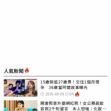
人氣新聞
15歲倒追27歲男！交往1個月懷
孕 36歲當阿嬤故事曝光
2026-08-06 17:04
開會照意外變網紅照！女公務員妝
容掀2千則留言 本人怒嗆：化妝有