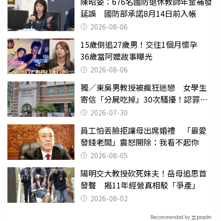
陳昭姿：676名國防退休教師年金補發
延誤 國防部承諾8月14日前入帳
2026-08-06
15歲倒追27歲男！交往1個月懷孕
36歲當阿嬤故事曝光
2026-08-06
獨／東吳男教授被瘋狂迷戀 女學生
寄信「分屍吃掉」30次騷擾！認罪免
關
2026-07-30
員工怕丟臉拒讓母出席婚禮 「最愛
發錢老闆」震怒開除：我看不起你
2026-08-05
陽明交大教授砍死妹夫！岳母追思首
發聲 揭11年經營真相駁「爭產」
2026-08-02
Recommended by