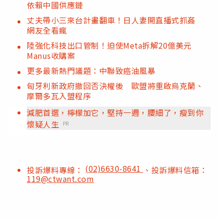
依賴中國供應鏈
丈夫帶小三來台計畫翻車！日人妻開直播式抓姦
網友全看瘋
陸強化科技出口管制！迫使Meta拆解20億美元
Manus收購案
更多最新熱門議題：中聯致癌油風暴
匈牙利新政府撤回否決權後 歐盟將重啟烏克蘭、
摩爾多瓦入盟程序
減肥首選，檸檬加它，堅持一週，腰細了，瘦到你
懷疑人生
PR
(02)6630-8641
投訴爆料專線：
、投訴爆料信箱：
119@ctwant.com