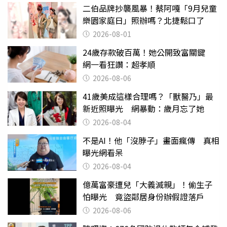
二伯品牌抄襲風暴！蔡阿嘎「9月兒童
樂園家庭日」照辦嗎？北捷鬆口了
2026-08-01
24歲存款破百萬！她公開致富關鍵
網一看狂讚：超孝順
2026-08-06
41歲美成這樣合理嗎？「獸醫乃」最
新近照曝光 網暴動：歲月忘了她
2026-08-04
不是AI！他「沒脖子」畫面瘋傳 真相
曝光網看呆
2026-08-04
億萬富豪遭兒「大義滅親」！偷生子
怕曝光 竟盜鄰居身份辦假證落戶
2026-08-06