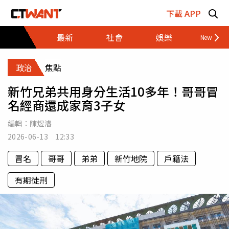
跳至主要內容區塊
下載 APP
最新
社會
娛樂
財經
政治
焦點
新竹兄弟共用身分生活10多年！哥哥冒
名經商還成家育3子女
編輯：
陳煜濬
2026-06-13 12:33
冒名
哥哥
弟弟
新竹地院
戶籍法
有期徒刑