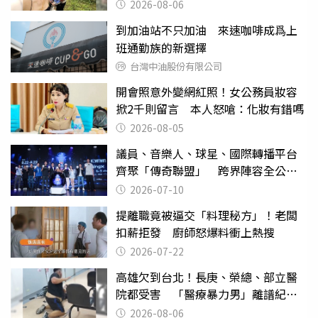
2026-08-06
到加油站不只加油 來速咖啡成爲上
班通勤族的新選擇
台灣中油股份有限公司
開會照意外變網紅照！女公務員妝容
掀2千則留言 本人怒嗆：化妝有錯嗎
2026-08-05
議員、音樂人、球星、國際轉播平台
齊聚「傳奇聯盟」 跨界陣容全公
開 劍指亞洲新傳奇聯賽
2026-07-10
提離職竟被逼交「料理秘方」！老闆
扣薪拒發 廚師怒爆料衝上熱搜
2026-07-22
高雄欠到台北！長庚、榮總、部立醫
院都受害 「醫療暴力男」離譜紀錄
曝光
2026-08-06