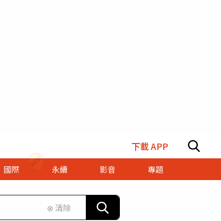
下載 APP
國際
永續
影音
專題
⊗ 清除