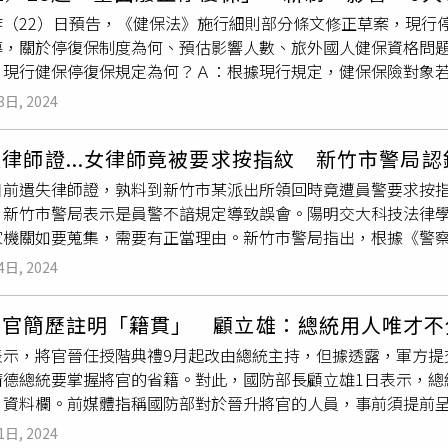
的李女士長期旅居國外，每年只在農曆春節才返台，短暫停留即出境
社會風氣，而非父母替孩子取的名字。」寺內也分享自身感觸，
（22）日預告，《健保法》施行細則部分條文修正草案，現行停
保費，而心生不滿。她覺得，她一回台就『自動復保』不合理，
不自覺的束縛。取名字時，父母應好好思考是否會變成孩子人生
導，關於停復保制度為何、預估影響人數、旅外國人健保資格問題
署打官司，結果敗訴，但她不服，經審議、訴願、行政訴訟駁回
『翼』，小學時常被說『你叫翼，那你會踢足球嗎？』我還故意
：現行健保停復保規定為何？Ａ：根據現行規定，健保保險對象若
度違憲，要求修法，結果健保署乾脆把原本的「停復保制度」廢掉
很棒的作品。」最後，針對笹子明美的女兒「笑顏」的未來，益
停保，暫停繳納保險費，停保期間其眷屬應改以其他身分投保。而
果這些人沒有停保，健保保費每年將增加23億元收入。醫生說明
3日, 2024
期，但某天也會發現，自己其實活出那個名字的模樣。」
得再次辦理停保。出國6個月以上停保者，以返國之日為復保日；
輩子無限期繳健保費「供他人使用」，因為根據
戶籍法
規定，國
辦理停保。而出國未滿6個月即返國者，應該註銷停保，並補繳停
保就會自動「退保」，就不用再繳健保費。如果在退保後2年內恢
律師證...女律師竟被要求按指紋 新竹市警局
：在台灣有戶籍的李女，自民國91年間即長期居留國外，每年農
繳納健保費。陳志金接著說，如果遷出退保超過2年（也就是出國
日前遺失律師證，孰料到新竹市某派出所領回時竟遭員警要求按
女依規定辦理復保，李女未處理後，健保署於民國104年核定李
個月，才能再投保，我們大家都應該要感謝李女士，感謝她堅定的
」新竹市警局表示是員警不諳規定導致誤會。陽明交大科技法律
保險費。李女不服，認為修正是為了處理出國停保民眾短暫返國復
續繳健保費」的待遇，讓國家每年可以增加23.6億的健保收入
家機關如要蒐集，需要有正當理由。新竹市警局指出，根據《警
制，但沒有考量到她這種長期居留國外，每次返國僅短暫停留者
領拾得物領據，並無按捺指紋規定，受理員警不諳相關規定，導
、行政訴訟駁回，向大法官聲請釋憲。憲法法庭2022年12月
4日, 2024
，市警局將檢討改進，並加強相關法規教育。指紋是重要個人資訊
有維持此制度必要性，應該以法律或法律明確授權的命令訂定，並
1日全面換發新版身分證，但因當時《
戶籍法
》規定換發、補發、
行細則修訂後規定？Ａ：衛生福利部22日預告修正「全民健康保
將官簡歷註明「籍貫」 顧立雄：總統用人唯才不
物強烈反對緊急喊卡，後續大法官宣告此規定違憲。陽明交大科
若無異議，將在12月23日起廢止停復保制度。社會保險司長劉
表示，將官晉任授階典禮9月起改由總統主持，但據透露，軍方提
機關處理遺失物的作業要點，其中提到遺失物的受領權人，可前
月，一樣要繳納健保費用，讓全體國人履行義務恢復一致，符合健
清德總統要掌握將官的省籍。對此，國防部長顧立雄1日表示，總
並沒有具體要求領據格式。各警察機構的規定，均僅要求攜帶身
復保的相關制度，還加上過渡條文，在今年12月22日前已辦理
」資料欄。前媒體指稱國防部對於晉升將官的人員，事前須提前
求須提供指紋。建議警局宜統一受領遺失物程序和領據格式，避
，且復保後不再可停保。政府駐外人員及其隨行之配偶、子女，
重要軍職人員簡歷冊」的表格中卻包括依據
戶籍法
修正後，已不
：這次修法影響多少人？Ａ：全民健康保險署長石崇良評估，目前
1日, 2024