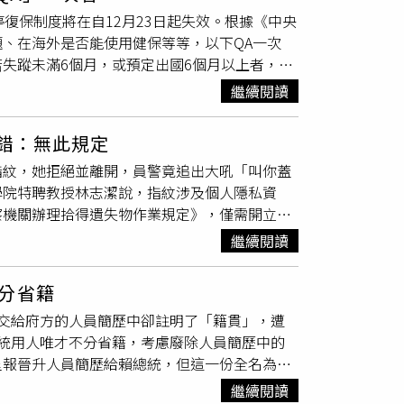
，卻接到健保局通知要繳交合計2個月1498
「孩子的人生可能會因為名字而被他人定義，成
復保制度將在自12月23日起失效。根據《中央
她也沒有要用健保，為何要繳保費？」李女因此
的枷鎖。」名模益若翼也分享過往經歷，「我的
、在海外是否能使用健保等等，以下QA一次
，向大法官聲請釋憲，結果憲法法庭判決「停復
不去看《足球小將》。但長大後回頭看，反而覺
失蹤未滿6個月，或預定出國6個月以上者，可
。陳志金提到，目前約有21萬人停保，換算下
若也表示，「或許她會有一段青春期叛逆、不愛
曾辦理出國停保者，應於返國復保後屆滿3個
，長年旅居國外的人，也不必擔心自己會當冤大
繼續閱讀
如短期需再出國，應自返國復保屆滿3個月，始
人出境2年以上，戶籍就會被遷出，沒有戶籍的
保期間的保險費。Ｑ：為什麼會要修施行細
復戶籍，當天開始即為健保強制保險對象，要
認錯：無此規定
曆春節才返國，陪伴父親過節後即出境，健保署
超過4年）才回來設戶籍，就要從登記戶籍開始
指紋，她拒絕並離開，員警竟追出大吼「叫你蓋
女復保、停保日期，並要求李女繳交復保至停保
毅力、鍥而不捨，幫全台灣的民眾爭取到「出
學院特聘教授林志潔說，指紋涉及個人隱私資
保就醫的爭議，增加復保後屆滿3個月才能停
！」
察機關辦理拾得遺失物作業規定》，僅需開立遺
的權益，希望大法官宣告相關規定違憲。而經審
致民眾誤會造成非議。另外有關員警受理案件態
23日判決，健保停復保制違反法律保留原則違憲，
繼續閱讀
，過去也曾發生過按捺指紋爭議。2005年原定
給予相關機關檢討期，否則應於2年後失效。
初領身分證都要按捺指紋，受到部分人權團體與
險法施行細則」部分條文草案，預告期為2周，
分省籍
技法律學院特聘教授林志潔說，內政部警政署定
玉娟表示，屆時擁有中華民國戶籍者，即使出國超
交給府方的人員簡歷中卻註明了「籍貫」，遭
往警察局領取遺失物，警察機構可請其填寫領
保法「強制性社會保險」精神。修正草案除了
統用人唯才不分省籍，考慮廢除人員簡歷中的
分證件，在領據上可簽名蓋章「或」按指紋，並
停保者，維持停保，但應於「返國當日」依規定辦
呈報晉升人員簡歷給賴總統，但這一份全名為
免爭議再發生。
亦應於返國之日辦理復保，復保後不再辦理停
列在身分證的籍貫資訊，引發外界對於賴清德總
停保有效者共約有21萬人，多數是旅外僑胞、
繼續閱讀