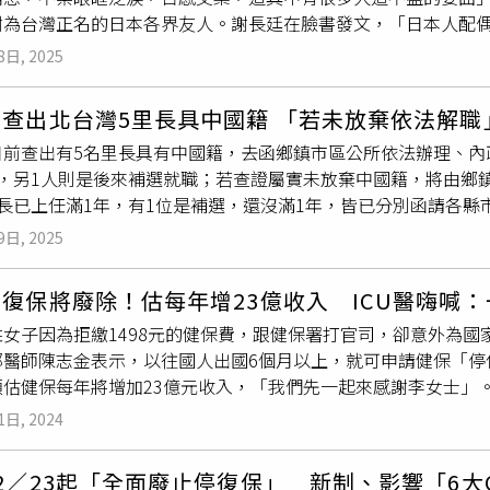
在進入職場後，寺內才開始感受到名字帶來的正面效益。他表示
謝為台灣正名的日本各界友人。謝長廷在臉書發文，「日本人配偶
法》第247條損壞、遺棄、污辱或盜取屍體者。不過，因存放遺
將他的名片掛起來當作好運象徵，讓他不禁感嘆，「步入社會後
，終於可以不寫『中國』而填寫『台灣』了，看到這個消息，不
市殯葬自治條例》第12條與第22條「屍體應自死亡日起2個月內
內也曾因為名字，錯失婚姻機會，「曾經交往對象的家人，因為
8日, 2025
，過程也有很多人鍥而不捨的努力！1972年日本和中華民國斷
在此限」。因此，李母恐挨罰1萬元以上至3萬元以下罰鍰。另外
他指出，對老一輩來說，「閃亮名字」仍不容易被他們接受。無獨
榮風光一時，因為事先沒有充分的考量和配套，留下很多後遺症
期間申請、登記，經戶政事務所催告仍不申請者，涉及違反《
戶
為「笑顏（にこ，音同Niko，與日文的擬態語「ニコニコ」，音同
查出北台灣5里長具中國籍 「若未放棄依法解職
國籍的記載，就是典型例子。」謝長廷表示，「因為只有日本人
罰鍰。◎民俗說法，僅供參考。
得是閃亮名字，只希望孩子能常常笑著生活。」雖然目前女兒只
日前查出有5名里長具有中國籍，去函鄉鎮市區公所依法辦理、內
配偶，而配偶可有國籍欄可以記載，但日本不承認中華民國，所
美坦言有些後悔，擔心名字是否會在孩子未來升學、就業或婚姻上
年，另1人則是後來補選就職；若查證屬實未放棄中國籍，將由鄉
台灣人只能含淚照辦。我八年多前就任駐日大使時，就有不少鄉
，原本想替女兒取名為「露葉（つゆは）」，但母親強烈反對，
長已上任滿1年，有1位是補選，還沒滿1年，皆已分別函請各縣
望比照『居留卡』的做法，有『國籍地區欄』，不願寫中國的，
面」。笹子明美坦言，當時也覺得名字特別、重複性不高而欣然
當事人說明有沒有依規定在就職前放棄中華民國以外的國籍，且在
須先修改
戶籍法
才能更改。當時我們研判日本國會不會為台灣人
影響孩子未來的印象。笹子明美補充，「自己覺得是可愛的名字
9日, 2025
果經查證未放棄中華人民共和國國籍，由鄉鎮市區公所解職。內政
必然招來中國反彈和親中派議員的扺制，所以費盡心思。」謝長
麼唸』，才讓我開始在意起來。」笹子明美也透露，當初還曾考
些鄉鎮市區公所回函詢問
戶籍法
或國籍法怎麼規範，內政部也都
們也算是受害人，其中一位台灣女婿是參議員，他告訴我日本
戶
因為女兒家中是第一個孫輩，全家人共同討論下才決定名字。針
復保將廢除！估每年增23億收入 ICU醫嗨喊
當事人沒有依國籍法規定提出放棄其他國籍證明，鄉鎮市區公所
願意隨時留意動態，全力配合，並將結合更多議員支持，希望我
母不要為了自我滿足而亂取名字」、「這樣的父母太荒唐」、「
女子因為拒繳1498元的健保費，跟健保署打官司，卻意外為國家
由領務組傅姓、陳姓前後兩任組長擔任負責人，當做重大任務，
」。如今日本每年約有超過4000人改名，如何在父母心意與孩
部醫師陳志金表示，以往國人出國6個月以上，就可申請健保「停
度高，但應努力完成』，中間曲折迂迴，跌跌撞撞，他們的辛勞
萬人提供命名建議的姓名學者牧野恭仁雄指出，會取閃亮名字的父
預估健保每年將增加23億元收入，「我們先一起來感謝李女士」
要尊重身分認同，要求改正卻沒得到回應，很多在日台人戶籍被
解釋，「經歷過高度經濟成長或泡沫經濟時期的父母，曾被教導
就可申請健保「停保」，不用再繳健保費，再入境後「復保」（
國」，不但常誤認，在冾公或臨檢也增加不必要困擾。全台連說
命名來彰顯個性。」牧野恭仁雄也提到，部分改名者來自深受困
1日, 2024
國外的國人，平日不用繳健保費，等到有需要使用健保時再回台
連署和遊說，在各方努力下開花結果，為台灣人的尊嚴和名譽開
叫出口』而感到受傷，嚴重者甚至足不出戶、食不下嚥。」藝人
出，國外醫療費用昂貴，既使是買機票回台就醫，都還是非常划
對名字的過度反應」。あおちゃんぺ說，「父母用心為孩子取名
2／23起「全面廢止停復保」 新制、影響「6大