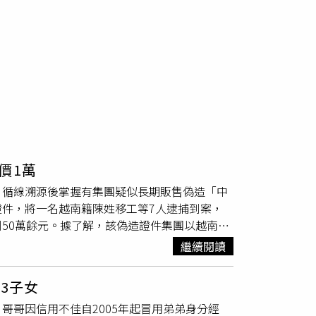
價1萬
，循線溯源後掌握有集團疑似長期販售偽造「中
件，將一名越南籍陳姓移工等7人逮捕到案，
50萬餘元。據了解，該偽造證件集團以越南籍
只要持有仍在有效期限內的居留證就不會遭遣
繼續閱讀
訊息，滿足不少需要假證件的移工，提供「身分
萬元不等。為避免遭到查緝，陳男等人也利用其
3子女
工協助，提供貼心服務，1人顧店，1人將證件
哥哥因信用不佳自2005年起冒用弟弟身分經
日前見時機成熟，一舉將陳男等人逮捕到案，當