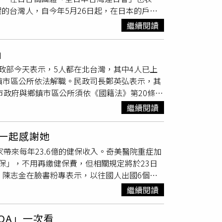
，有些客戶會因為他的名字而留下深刻印象，甚
的台灣人，自今年5月26日起，在日本的戶籍
體未通報、並即時下葬，引發未生疑慮，已違反
，才終於覺得這個名字逐漸被大家接受。」然
禁眼眶泛淚，百感交集，這其中有很多人道不盡
完成埋葬或火化。但有特殊情形經核准展延期限
聽到我的名字而產生排斥，最後不得不放棄結
繼續閱讀
交，並搶先與中華人民共和國（中共）建交，當時
，自死亡事件發生或死亡事實確定後30日內，未
有偶，今年30多歲的女子笹子明美，替9歲的
，可以說那個風光是建立在台灣人的辛酸和委曲
籍法
》第76條規定，處新台幣3000元以上9000
Niko Niko有關）」。笹子明美說，「當時
」
能擁有日本戶籍，和日本人結婚的外國人，只能
是偶爾被朋友開玩笑，母女倆並不特別在意，但
政部今天表示，5人都在北台灣，其中4人已上
以依法務省解釋，台灣人也必須記載國籍為『中
造成困擾。笹子明美表示，自己在20多歲時結
鎮市區公所依法解職。民政司長鄭英弘表示，其
親向我訴苦，我也覺得很不合理，馬上向日方反
最後由外婆決定叫「笑顏」，寓意「希望她一直
市政府與鄉鎮市區公所須依《國籍法》第20條規
可以寫台灣，但因為戶籍格式是依
戶籍法
的規
接受，但聽完寺內的經歷後，如今也開始擔心這
就職1年內是否提出已放棄其他國籍證明文
的記載問題而修法，而如果正式因這個理由要求
，但連女兒和她的朋友們都說『這個名字乍看不
繼續閱讀
部長劉世芳說明，這5名里長都集中在北台
廷指出，「日本有二位國會議員的夫人是台灣
慮過「つゆは」或「いろは」等更傳統的日式名
有再次說明。鄭英弘指出，由鄉鎮市區公所查明
籍法
為了漢字假名（注音）問題，將在幾年後修
對「閃亮名字」導致的獨特命名，有日本網友批
：一起感謝她
就要立即處理，因此要看各鄉鎮市區公所處理時
們保持低調。我們於是決定長期作戰，成立專案
父母只是想要取個不重覆的名字而已，根本是自
帶來每年23.6億的健保收入。奇美醫院重症加
沒有間斷的推動，記得當時我在公文批示「『案
子未來之間取得平衡，成為社會討論焦點。曾為超
保」，不用再繳健保費，但相關規定將於23日
可以想像！」全台連指出，在日台人長久呼籲日
母，大多來自「在富裕時代成長」的世代。牧野
。陳志金在臉書粉專表示，以往國人出國6個月
標「中國」，有時還被地方公所解釋為「中華人
須升學、進大企業，無法展現個性，因此他們傾
繳保費）即可就醫使用健保資源，因此一些長年
，幸好日本各界人士願傾聽理解訴求，積極為台
繼續閱讀
擾的家庭，「有些媽媽會因為名字被其他家長說
繳費，就可以馬上使用健保，且不必回溯繳費。
正路。
あおちゃんぺ表示，問題不在命名本身，而在
算，因此一直以來都有不少爭議，「這名在台灣
本就沒錯，是外界不必要的評價讓人受傷，應改
QA」一次看