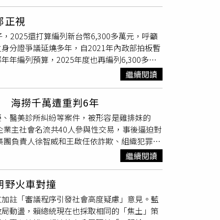
時回應媒體提問時澄清，因為該重要的將級人
人沒有停保，健保保費每年收入約新台幣23億
人在使用的，所以後來這個「籍貫欄」一直保留
年旅居國外，會無限期持續繳健保費嗎？Ａ：依
部正視
沒有提供「籍貫欄」。但是這些晉任將級重要人
逾2年戶籍被遷出國外者，若欲辦理遷入（恢復
2025還打算編列新台幣6,300多萬元，呼籲
是現在才刻意新增的。顧立雄表示，歷年來國防
分證、遷入地戶口名簿及前開護照等資料，由本
身分證爭議延燒多年，自2021年內政部拍板暫
過，現在外界既然有質疑的話，國防部會考慮就
來旅外者健保資格就會隨戶籍遷入遷出調整，自
編列預算，2025年度也再編列6,300多萬
唯才，沒有任何省籍之分，不會因為省籍而影響
健保身分時間，則因返國時間有不同。石崇良解
推動換發數位身分證，這項政策原訂2020年早
強調省籍、統獨這些等等，這些只會讓親痛仇
保強制保險對象；但若從遷出退保當天起算超
繼續閱讀
充分進行社會溝通，當時卻無人須為此負行政責
個月，才能再投保。Ｑ：人在國外就完全用不到
錢這樣亂花，相當不合理。張智倫指出，第11屆
處理事務，臨時發生不可預期的緊急傷病或緊急
 海撈千萬遭重判6年
專案小組」，當時在野黨立委紛紛希望盡速釐
或出院日起算6個月內，檢具書據，向健保申
擾、醫美診所糾紛等案件，被形容是雞排妹的
訊，甚至只給目錄而沒有內文，讓立委索資受
企業主社會名流共40人參與性交易，事後逼迫對
認為，數位身分證一案凸顯《個人資料保護
淫集團負責人徐智威和王啟任依詐欺、組織犯罪、
安保護工作，呼籲內政部拿出實際作為，認真應
任徒刑6年。可上訴。經營應召站的31歲男子
進一步刪除預算，不再無止盡地讓全民為錯誤政
繼續閱讀
的保險套和衛生紙，再恐嚇客人與未成年少女性交
判徐男5年，得易科罰金部分1年。徐男2020
朝野火車對撞
共同策畫「仙人跳」賺錢計畫，由徐男手下在
文加註「審議程序引發社會高度疑慮」意見。藍
裝出面，前往指定地點性交易，徐事後再找人以
政局動盪，賴總統現在也採取相同的「焦土」策
，要求支付10萬至100萬元不等和解金，否