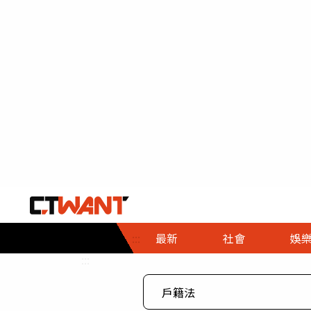
社會首頁
娛樂首頁
財經首頁
政
:::
最新
社會
娛
時事
即時
熱線
:::
直擊
大條
人物
調查
專題
３Ｃ