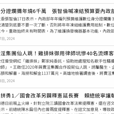
將領時，是否有省籍考量的疑慮。顧立雄1日上午前往立法院備詢
部分是出國念書的民眾；在廢止停復保制度後，換算下來，若這些
表要追溯到很久很久以前，都有提供籍貫的欄位。因為是很少數
這些民眾就醫所使用的醫療資源等支出則無法估算。Ｑ：如果長
身分證爛攤年燒6千萬 張智倫喊凍結預算要內政
，沒有有隨著
戶籍法
修正以後、兵籍表改為只有保留出生地，並
法
」第16條第3項規定，國人出境2年以上，應為遷出登記。出境
委張智倫17日表示，內政部年年編列預算維護數位身分證爛攤子，
料，在歷年來呈報給總統的時候，都還保留有籍貫，所以絕對不
登記，只要持中華民國護照或入國證明文件入境，並備齊國民身
說清楚到底要不要一次了斷，否則將年年凍結維護費用抵制。數位
給總統的將級人員資歷表上都有籍貫欄，很多年來都是如此，不
長或委託他人至遷入地戶政事務所辦理，當日即可完成登記。未
今，重啟始終未有時間表，為了維護換發機器基本功能，內政部年年
「籍貫欄」給刪除掉。顧立雄說，賴總統用人強調一切就是用人
出國外、在台灣沒有戶籍當天開始，自健保「退保」。至於恢復
批浪費。對此，張智倫回顧，賴清德總統過去擔任行政院長時，曾
那我想在這個敵情日益嚴峻的今天，我們沒有必要再去刻意的去
國人在退保當天起算2年內恢復戶籍，登記戶籍當天開始，即為健
7日, 2024
，可惜因資安疑慮喊卡，當時問題在於未完備相關法令，也沒有
些對於台灣沒有任何好處。
（即出國超過4年），才回來設戶籍，就要從登記戶籍開始起算6
14億設置預算打水漂不說，每年還要花費6,000多萬元維護，
？Ａ：依據健保規定，保險對象如到國外、中國大陸地區旅遊或
淫集團仙人跳！雞排妹御用律師坑慘40名流嫖客
期立法院內政委員會已成立「數位身分證換發政策及預算執行調閱
事，必須在當地醫療院所立即就醫時，必須在急診、門診治療當日
啟任曾受網紅「雞排妹」鄭家純委託，協助她處理知名歌手性騷
和檢討缺失，但內政部提供的文件卻使用「重度馬賽克」遮掩資
醫療費用。
師」。王啟任2020年與賣淫集團合作設局仙人跳，誘騙醫生、
直處處都是黑箱，令人不禁想問「政府到底在怕什麼？」張智倫
高額和解書，海撈和解金1137萬元。高雄地檢署調查後，將賣
《
戶籍法
》和《資通安全管理法》都需要修法，以精進個資、資
書、兒少法等罪嫌起訴，法院審理後，判徐智威徒刑7年6月，王啟
身分證這個爛攤子，否則新會期不排除凍結來年的維護費用甚至
3日, 2024
，2019年曾勾結未成年國三少女，涉嫌媒介性交易後撿走客人
。
就報警」，高雄高分院依恐嚇取財、違反兒少性剝削防制條例等罪
邊拼勇1／國會改革另闢釋憲延長賽 賴總統寧讓
期滿出獄後仍不知悔改，在台北透過中間人認識王啟任後，2人竟
清德日前親上火線，針對立院三讀國會改革法案提釋憲，還在咨
約會網站上物色有意包養未滿15歲少女的嫖客，再由手下女子喬
表示，前總統陳水扁任內也曾兩度提釋憲、在諮文加意見，導致
家長」身分出面，並在律師王啟任的陪同下，向顧客謊稱陳女未成年