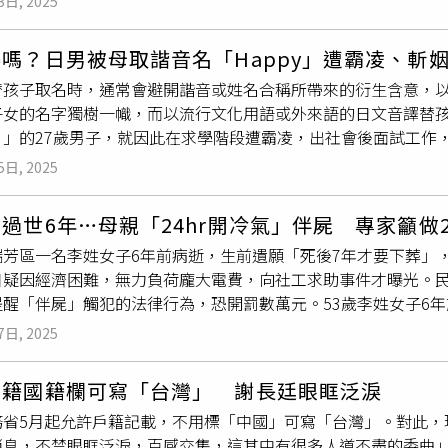
不侵害人民身體權、健康權、人性尊嚴及人格權之前提下，准予
3日, 2025
4年底，北市戶籍暫掛戶所者達1萬6818人，每區皆破千人；依據
調振假名登記「不收取任何手續費」、「未申報不會處罰」，呼
責。紀惠容呼籲，跨性別者態樣類型多元，所面臨心理或生理治
完成，將處以300至900元罰鍰，2020年至2024年北市共裁
者所面臨之生活處境及需求，以提供適當之社政醫療、法律扶助
嗎？日男被母取諧音名「Happy」遭霸凌、斬
「人籍不合一」的現象，深入了解租屋族真實處境，而非單以裁
會對於跨性別者之偏見及歧視。
替孩子取名時，通常會避開諧音或姓名合稱所帶來的衍生含意，
意遷入，民眾可攜帶身分證、居住證明文件，直接向地所申請遷
子女的名字獨樹一幟，而以流行文化用語或外來語的日文音譯替
不少被迫逕遷戶所的民眾都相對弱勢，小額罰鍰只是行政作為，
y）」的27歲男子，就因此在求學階段遭霸凌，出社會後面試工
則牽涉租屋市場機制。劉嘉鳳說明，戶籍為民眾公、私信件寄達
A TIMES報導，上世紀80年代的日本，有許多父母在孩子出生
後仍置之不理，民眾到該區戶所辦理業務會被累計開罰，情節輕者
5日, 2025
原有讀音、意義或以動漫或戲劇角色名稱為名的特殊命名方式。但
時戶籍上的姓名需標註讀音，且須是「社會普遍認可的讀法」，
過世6年…母親「24hr開冷氣」伴屍 專家籲做
過，有民眾擔心，若家長能說明替孩子命名的用意，即可通過審
瑞芳區一名李姓女子6年前病逝，生前遺願「死後7年才要下葬」
「はっぴぃ」的男子，從小就因為自己的名字備感困擾。他回憶
日疑因經濟困難，無力負荷龐大電費，向社工求助事件才曝光。民
書寫，引起強烈違和感，經常因為名字受到注目而感到厭倦，等
提醒「伴屍」觸犯的法律行為，恐開罰數萬元。53歲李姓女子6
『Happy』卻一點也不快樂吧？」或「叫這個名字就是活該被欺
到近日疑似中風，加上經濟困難，無力負擔電費，才向社工坦承
高中能以新名字重新開始，但未能如願。他也說，小學、國中時每逢「Ha
7日, 2025
即封鎖進行調查，並通報檢方進行相驗。據了解，李母大約7、8
ntine’s Day」等活動，都成為同學拿他名字開玩笑的機會。
把遺體放在房間內，24小時開冷氣保存，還每天擦拭遺體，時間
念生下他時的幸福心情所取，不過他對此強調，不會怨懟母親。
戶籍國籍欄可寫「台灣」 謝長廷眼眶泛淚
魂、生魂，往生後生魂即滅，只剩下靈魂和覺魂，生魂和軀體會
，全場目光齊聚於他身上，讓他感到絕望與無奈，不禁心想「又
務省5月起允許戶籍記載，不用標「中國」可寫「台灣」。對此，
右舍，最好請有能力的道士引領陰魂去該去的地方，好好開釋亡
投出的履歷也常被誤以為是惡作劇，就算通過初步審核，仍會在
消息，不禁眼眶泛淚，百感交集，這其中有很多人道不盡的委曲
兩利。根據《TVBS》報導，李茂增律師說明，關鍵在於李母並