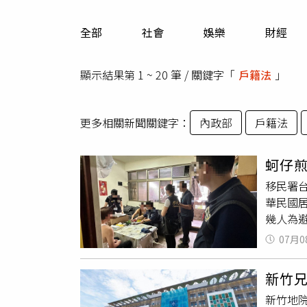
人物
汽車
全部
社會
娛樂
財經
專欄
房產新勢力
顯示結果第 1 ~ 20 筆 / 關鍵字「
戶籍法
」
更多相關新聞關鍵字：
內政部
戶籍法
蚵仔
移民署
華民國
幾人為
陳姓移
07月0
返，於
證」、
新竹兄
同鄉在
新竹地
外送給