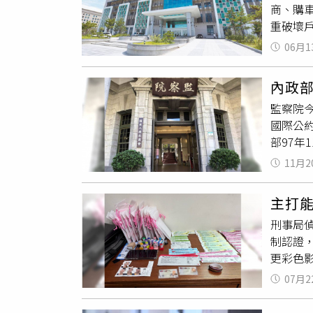
商、購
場查扣
重破壞
辦，並
2005
法工作
06月1
此後持
團，展
片，使
聘僱許
內政
同生活
https
監察院今
定父親
罰鍰；
國際公
上另有
刑、拘
部97年
關車籍
件，忽
認定，
11月2
出，「
範之冒
別者，荷
續提供
主打
並變更後
誤認哥
刑事局
國採自
「借名
制認證，
療模式
但本案
更彩色
保留部
全不同
新竹逮
認同模
侶及3
07月2
殺，儘
別認同
重。因
大量購
制度，
全案仍