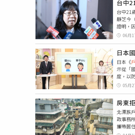
台中
號與出
別登記
台中2
高價在
法資源與
靜芝今
悉，柳
均已完
證明，
「好名
如：11
生證明
旗下的
性……經
06月1
出生證
「可以
最高行
子鑑定
號、同時
嚴重侵害
日本
設性方
大量個
神科醫
日本《
級飯店
記時需
示從「
案，同時
內政部
度，以
手環、電
及比例
「中國
全案將
均指出
05月2
待遇。
月2日
容強調
載於官
造身分
政部僅
房東
填寫『
眾追星
後，應
北漂族
原本僅登
利，更
礙，反
政事務
面更新
有黃牛
告國際
攜帶居
姓名（
登記要
像小偷
如「高