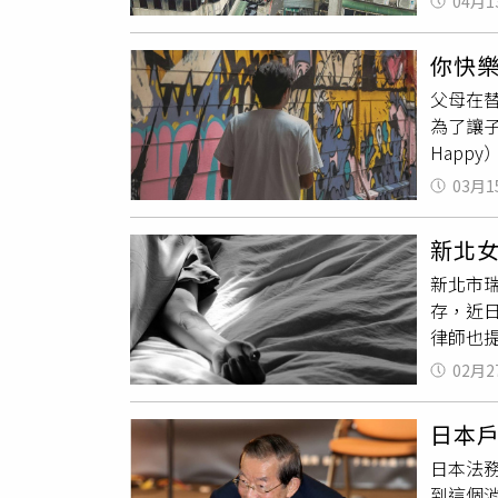
法，於
04月1
至202
為，強
現之職
催告仍未
跨性別
你快樂
歸」、
消除社
父母在
東不同
為了讓
坦言，
Happ
戶籍，
ABEM
4個月
03月1
文漢字
案，屆
新北女
範。不
新北市
為寺內
存，近
平假名
律師也
「你叫
間，直
頭，希望
02月2
屍，隨
Vale
世後，
為了紀
日本
魂、覺
唸出時
日本法
到左鄰
中，他
到這個
能冥陽