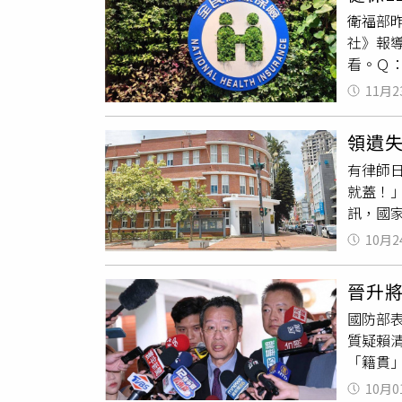
有戶籍
變的是
衛福部昨
元的健
為一種
社》報
和健保
本名是
看。Ｑ
保」制
得那是
以辦理
來，如
11月2
笑的時
月，始
頭，一
得再次
話，健
領遺失
則？Ａ
再開始
有律師
通知李
起算6
就蓋！
期間的
國也要繼
訊，國
保的限
失人認
議、訴願
10月2
度不佳
若仍認
在7月
Ｑ：施
晉升
政治人
預告期
國防部
有警察
過6個
質疑賴
據，但
刪除停
「籍貫
沒有要
理復保
「將級
保。Ｑ
10月0