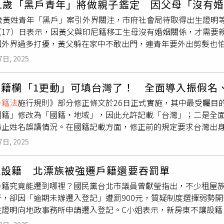
21歲「黑戶青年」將做親子鑑定 因父母「沒有
生年月日等基本個資，再以取得之個資初步通過驗證，從而獲得
、反覆申請遭拒、持覆提起訴願、行政訴訟等救濟程序，讓他們
1歲黃姓青年「黑戶」案引外界關注，市府社會局待取得出生證明
臉書社團上轉售，並向購買的粉絲索取大頭照，將身分證P成粉絲
基層戶政人員困擾。截至114年4月30日，訴訟進行中計5件，
（17）日表示，因黃父與印尼籍移工生母沒有婚姻關係，才需要
姓男子長年以黃牛維生，其被警方逮捕時，警方在其家中搜出大
成性別變更登記。紀惠容提到，經調閱我國判決文書發現，多起
因外界過多打擾，黃父躲在家中不敢出門，連青年要外出剪髮也
聲」，不少粉絲為了取得票券都曾向他購買，甚至還有客戶變成
0年9月23日北高行判決內容提到：「移除身體原有性器官，以
等文件，盼外界不要過多干擾而影響進度。至於為何要做親子鑑
一名擔任保全的26歲將男子，就曾在社團上被人詢問，「這人穩
參酌2家由精神科醫師鑑定等證據，原告已有獨立自主性別人格並
7日, 2025
明都還沒看到，僅透過黃父口述得知，生母是印尼籍移工，有生
正常出票」，甚至還有早餐店老闆與工程師都一起加入，粗估至少以
判決「如無法律依據，卻強制要求申請人必須進行接受移除原本
。廖靜芝強調，相關訊息都是透過黃父口述獲得，要如何協助青年
還有尚未開演的100多組孫燕姿與500多組BLACKPINK的
其健康權。」其實，我國行政法院已有穩定見解。內政部97年1
國籍欄「1更動」可填台灣了！ 全面導入振假名
案，但一切要等到取得出生證明等相關文件，才能確定下一步做
資，並協助粉絲P圖偽造身分證入場。（圖／翻攝畫面）警方鎖定
師診斷書」與「已摘除性器官手術診斷書」。然而，現行
戶籍法
戶籍法
施行規則》部分修正條文於26日正式實施，其中最受矚目
作為交易處所，就近提供兌票與協助實名制認證的服務，15日兵
附證明，並無要求人民必須摘除原性器官。且我國迄今從未有規
國籍」修改為「國籍・地域」，因此允許記載「台灣」；二是全
查扣G-Dragon等演唱會兌票序號1,500組、實體演唱會門票
發布上開行政規則，規範拘束各戶政事務所辦理性別變更登記之
防止姓名誤讀情況。在國籍記載方面，修正前的規定要求台灣出
腦主機、筆記型電腦、現金16萬4,000元、彩色影印機、圓
原則。紀惠容說，行政院、內政部推動性別變更要件法制化仍然
」。此次修法前，日本原則上僅允許記載正式國名，唯一例外是
依違反文化創意產業發展法及
戶籍法
等罪移送台北地檢署偵辦。刑
：實務仍以行政規則作為限制依據，顯屬不當…應儘快整合各方
7日, 2025
新制實施後，「國籍」欄位將更改為「國籍・地域」，意即允許
正式施行，若將藝文表演票券以超過票面金額或定價販售者，可處票
，身為戶政中央主管機關的內政部迄今怠不作為，違反憲法及國
方文件。法務省官網同日更新的婚姻登記、出生登記等申請表格
證件通過實名制驗證屬犯罪行為，依
戶籍法
可處5年以下有期徒刑
用行政命令要求手術摘除性器官，明顯違反法律保留原則，也會違反
拒設籍 北漂族被強遷戶籍還要吞罰單
台灣』」的說明。另一方面，為解決因姓名讀音產生的社會問題
之餘應特別小心，切勿以身試法。警察機關將加強掃蕩黃牛票集
回歸母法即
戶籍法
第21條規定，並依國際人權公約辦理。法律保
戶籍究竟能遷到哪裡？國民黨台北市議員曾獻瑩指出，不少租屋
記漢字姓名，自今年5月26日起，所有新生兒的出生登記將立即
不要購買黃牛票，助長哄抬票價歪風，如發現有人販售黃牛票，
過來拘束人民。紀惠容提及，鑑於強醫療模式現多已被認定違背國
所，卻因「逾期未辦遷入登記」遭罰900元，質疑制度選擇弱勢
，各地方政府已陸續寄發記載預定登錄讀音的「振假名通知明信
集團以不明管道取得大量個資，並協助粉絲P圖偽造身分證入場。
審查結論性意見早已指出，性別認同為基本人權，應廢除手術作
住證明向地政事務所申請遷入登記。C小姐表示，新房東不讓設籍
俗稱「閃亮亮名字」），禁止漢字本義與讀音完全脫節，如「太
件之修正及法制化仍然牛步，行政院及所屬機關宜依國際人權公
，如被發現，戶籍又會遷入戶所，開罰對生活更是一大負擔，並
」讀作「ひくし」、「太郎」讀作「じろう」。官方也特別提醒