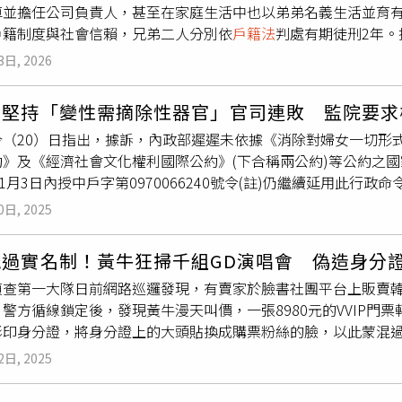
車並擔任公司負責人，甚至在家庭生活中也以弟弟名義生活並育有
已製成60張偽造證件，並已完成交易，初估不法獲利約50萬餘元
戶籍制度與社會信賴，兄弟二人分別依
戶籍法
判處有期徒刑2年
遭地檢署檢察官提起公訴。移民署強調，偽造、變造或持用不實
年起即開始長期使用弟弟提供的國民身分證，並在2016年間進
、非法仲介及治安風險。移民署將持續掃蕩不法網络，深入追查
3日, 2026
續以該身分進行各類商業活動，包括汽機車買賣、公司經營及一
現嚴正執法決心，以維護社會秩序及保障合法移工工作權益。移
其在商業圈與生活圈中長期維持同一虛假身分。更令人震驚的是
可，並確實留意相關居留證件真偽，相關資訊可至移民署晶片居留
部堅持「變性需摘除性器官」官司連敗 監院要求
超過10年的李姓女子在偵查中證稱，她長期認為同居伴侶即為弟
://niaicinfo.immigration.gov)。若非法聘僱未經許
（20）日指出，據訴，內政部遲遲未依據《消除對婦女一切形式歧
的真實姓名就是弟弟的名字。直到後續公司經營發生糾紛，並引
非法媒介外籍人士工作者，最高可處新臺幣50萬元罰鍰；意圖營
約》及《經濟社會文化權利國際公約》(下合稱兩公約)等公約之
真實身分。法院進一步調查發現，哥哥在多項車輛交易及異動申
役或併科新臺幣120萬元以下罰金，切勿心存僥倖，以身試法。
11月3日內授中戶字第0970066240號令(註)仍繼續延用此
資料大量顯示弟弟名義，顯示其並非偶發性借用證件，而是長期
視有性別變更登記需求者之困境與無援，監察院通過監委紀惠容
該行為已超出一般單純「借名登記」範疇，而是全面性冒用他人
0日, 2025
強醫療模式」多已被國際判決認定違反國際人權公約，例如：瑞典
名使用行為。至於弟弟部分，法院認定其明知哥哥長期以自己名
蘭110年公開道歉並提出財務賠償計畫，日本最高法院112年
國民身分證供其使用。在哥哥同居伴侶曾向弟弟索取身分證相關
能過實名制！黃牛狂掃千組GD演唱會 偽造身分
的性器官手術是「違憲」。全世界有近200國，其中約50國(約4
哥即為本人。法院因此認定弟弟構成將國民身分證交付他人供冒
偵查第一大隊日前網路巡邏發現，有賣家於臉書社團平台上販賣韓
由換證，亦即不需醫療或非醫療證明即可換證。紀惠容說，各國性
登記」關係，法院明確不予採信。判決理由指出，一般借名登記
警方循線鎖定後，發現黃牛漫天叫價，一張8980元的VVIP門
」：要求醫療手術作為變更法定性別的要件，如羅馬尼亞、新加坡
哥哥係全面性使用弟弟身分處理商業、交通、社交乃至家庭生活
影印身分證，將身分證上的大頭貼換成購票粉絲的臉，以此蒙混過
分醫療或司法程序，但多已取消強制手術或不孕證明的要求，如：
。法官在量刑時特別指出，本案2名被告長期維持虛假身分狀態達
獲42歲的柳姓主嫌、詹姓、江姓與陳姓男子等4人。韓國藝人GD
式」。允許個人透過自我聲明即可變更法定性別，無需醫療診斷
名子女長期處於錯誤認知之中，甚至未曾知悉父親的真實姓名，對
2日, 2025
管主單位已對門票開出實名制機制，入場還需檢驗身分證與手環
，如：阿根廷、丹麥、比利時、挪威、瑞士、德國、西班牙…等
此，法院最終依
戶籍法
相關規定，分別判處哥哥冒用身分罪、弟弟
得至少千組序號。警方掌握，42歲的柳姓男子與境外集團合作，
為此行政院委託研究建議短期採「弱醫療模式」，建議長期採「
可上訴。