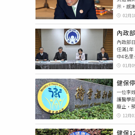
捩點是
示，感
反《刑
至有人
的記載
《新北
而，寺
02月1
的委曲
者，不
婚。」
田中角
於法定
女兒取名
內政部
上面，
元以下
並不覺
內政部
登載為
笹子明
任滿1
國』，
婚生子
中4名里
應，希
笑容滿
定，請
定，必
是否會
01月0
件，如
修法，
知道怎
灣，有
人，她
字，但
健保停
後，若
改，他
評「父
一位李姓
程。
小組，
私行為
護醫學
複雜難
過12
廢止，
本政府
恭仁雄
以上，
民共和
向透過
12月0
居住在
灣正名
『很難
醫生指
「社會
健保1