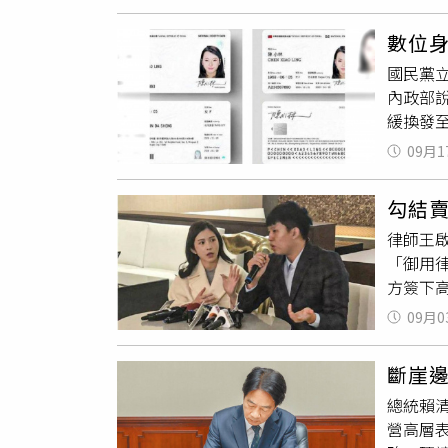
統晉升
另有一
員簡歷
元，但
數位
到現在
「
戶籍
國民黨立
士的資
戶籍）
內政部
部呈報
人、戶
緩換發至
把這個
戶籍遷
元，挨
升遷，
釋，若
09月1
該上路
快，這
過2年
任，結果
健保嗎
勾結賣
第1會
生育情
律師王
清真相
請核退
「御用律
阻，簡
方簽下
法》、
偽造文
對數位
09月0
徐智威
策埋單
「不和解
斷崖
年羈押
總統賴
包養、
營高層
「少女