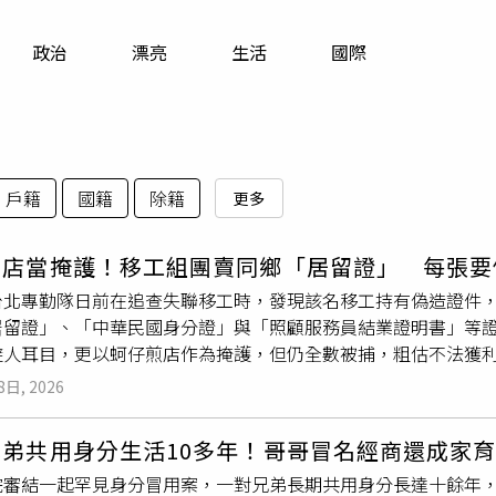
寵物
政治
漂亮
生活
國際
運勢
運動
梅酒
戶籍
國籍
除籍
更多
煎店當掩護！移工組團賣同鄉「居留證」 每張要
台北專勤隊日前在追查失聯移工時，發現該名移工持有偽造證件
居留證」、「中華民國身分證」與「照顧服務員結業證明書」等證
避人耳目，更以蚵仔煎店作為掩護，但仍全數被捕，粗估不法獲利
工為首，陳男的友人裴姓移工因逾期失聯遭遣返出境，裴男認為
8日, 2026
是讓仍在台的陳男找來同鄉一起組成偽造證件集團，並對外刊出
「居留證」與「照護服務員結業證書」，每張要價從5000元至1
弟共用身分生活10多年！哥哥冒名經商還成家育
台經營、位在松江市場內的蚵仔煎店作為掩護，更找來台籍男子分
院審結一起罕見身分冒用案，一對兄弟長期共用身分長達十餘年，
不方便前來領取的移工。移民署專勤隊與警方組成專案小組後，