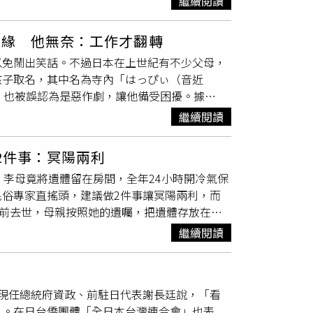
繼續閱讀
人民性別變更登記之申請，積極作為促進人權實
《
戶籍法
》規定，未依限期辦理遷徙登記者，經
籲民眾提高警覺。
療需求亦不相同，行政院允宜會同所屬機關瞭解
罰3017件。曾獻瑩說，市府應正視「戶籍無處可
等資源挹注及支持，並強化社會溝通及教育，以
姻緣 他無奈：工作才翻轉
罰處理。民政局戶籍行政科長劉嘉鳳回應，若房
以免鬧出笑話。不過日本在上世紀有不少父母，
入，戶所人員將於到府查實後辦理遷入登記。她
孩子取名，其中名為寺內「はっぴぃ（音近
不是要把民眾逼到走投無路；房東拒絕租客遷入
作，也被誤認為是惡作劇，讓他備受困擾。據
地址，設籍地應由民眾擇定任一地址，如經催告
後取「閃亮名字（キラキラネーム）」，是指脫離日
、到別區辦理業務者則免罰。
繼續閱讀
隨著日本將於今年5月施行《
戶籍法
》修正草
此項制度也將對「閃亮名字」進行一定程度的規
2件事：冥陽兩利
核，反而讓更多人承受此類名字帶來的困擾。名
，李母竟將遺體留在房間，全年24小時開冷氣保
，小學低年級時，班級名冊上只有他的名字是以
俗專家直搖頭，建議做2件事讓冥陽兩利，而
到他升上國中，甚至因此遭霸凌，有人會嘲諷，
年前去世，母親按照她的遺囑，把遺體存放在房
負」。直到國中三年級時，寺內一度萌生改名念
此事。警方獲報後前往現場，發現遺體已成乾
ppy Birthday」或「Happy
繼續閱讀
年前買下現居的5層樓公寓中的3樓，她在女兒去
而他之所以名叫寺內「はっぴぃ」，來自寺內的母親
長達6年。民俗專家廖大乙指出，人有三魂，靈
寺內續指，短期大學入學典禮上，當他的名字被
分離。他認為李女是宗教狂熱分子，伴屍會影響
要開始那樣的日子了」。後來出社會求職的過程
現任總統府資政、前駐日代表謝長廷說，「看
者，盡快入土為安，這樣生者、亡者都解脫，才
面試時被面試官質疑「你是不是在開玩笑」。轉
」。在日台僑團體「全日本台灣連合會」也表
未有「刻意損壞遺體」的行為與動機，也不構成違