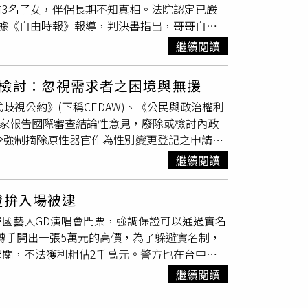
3名子女，伴侶長期不知真相。法院認定已嚴
。全案後續將依違反
戶籍法
、偽造文書等罪嫌偵
。據《自由時報》報導，判決書指出，哥哥自
證件，不僅影響國家證件公信力，更可能衍生非
一步以弟弟名義登記擔任一家國際有限公司負責人，
非法雇主舆仲介，並加強溯源打擊此類不法集
繼續閱讀
般社交往來，甚至對外印製以弟弟姓名為名的名
民署也提醒，雇主聘僱外籍人士前，應依法申請
，這種身分替代並未僅止於商業層面。與哥哥共
證資料查詢網站查詢(網址
檢討：忽視需求者之困境與無援
弟本人，兩人育有3名子女，而孩子們也一直認
可之外籍人士工作，依就業服務法規定，最高可處新臺幣75萬元
視公約》(下稱CEDAW)、《公民與政治權利
發相關訴訟後，她才逐步發現多年相伴之人實際
利從事非法仲介者，最重可處3年以下有期徒
國家報告國際審查結論性意見，廢除或檢討內政
請中，均使用弟弟身分證影本作為申辦文件，相
行政命令強制摘除原性器官作為性別變更登記之申請要
、系統性地以他人身分進行交易行為。法官因此
調查報告，要求內政部儘速檢討改進。紀惠容指
身分建立社會關係與經濟活動，符合
戶籍法
所規
繼續閱讀
102年甚至立專法賠償因被迫強制手術之跨性
義從事商業、交通及家庭生活等各類行為，仍持
裁定「性別認同障礙特例法」要求申請人進行絕育
資料時，弟弟亦未揭露真相，反而放任對方持續
證拚入場被逮
分之1)已不強制要求手術(即免術換證)，至少20
名使用之違法行為。對於辯方主張本案屬於單純
國藝人GD演唱會門票，強調保證可以通過實名
別變更登記的制度現分為三種：（1）「強醫
多僅限於特定財產或單一法律關係之名義使用，
票轉手開出一張5萬元的高價，為了躲避實名制，
、黎巴嫩、韓國等。（2）「弱醫療模式」：
，使周遭所有人均誤認其真實身分，性質上已完
關，不法獲利粗估2千萬元。警方也在台中與
英國、奧地利、義大利等。（3）「性別自我
10餘年，不僅影響商業交易秩序，更使同居伴
來台開演唱會造成轟動，演唱會門票開售即秒
、手術或法院許可，強調去病理化與尊重個人性
家庭關係與社會信賴造成重大損害，情節嚴
繼續閱讀
，但仍逮不住黃牛透過境外集團，以機器人系統
。紀惠容說明，我國目前仍採行「強醫療模式」
交付身分證供冒名使用罪，各有期徒刑2年，
從不明管道取得大量個資，獲取姓名、身份證字
性別自我認同模式」。陳情人向紀惠容表示，性