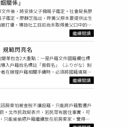
婚姻關係」
取票序號。柳男以取得之序號成功取票後，再以
飽受長時間、金錢與身心折磨，徒增訟累虛耗司
等文件後，將安排父子倆親子鑑定。社會局長廖
的臉後，彩色印出護貝，從而蒙混過關。據
訴訟已裁判計7件，其中戶政事務所敗訴計6件，
親子鑑定。廖靜芝指出，昨黃父原本要提供出生
量太妍演唱會的福利品，其甚至在網路上打出
判決認可以弱醫療模式申請性別變更登記。例
怕被打擾，導致社工目前尚未取得黃父口中的出
黃牛，一起加入柳男販售黃牛票。據了解，柳男
剝奪其生育機能，傷害當事人身體健康之完整
定？廖靜芝說，這是《
戶籍法
》規定，但目前連
嗎？」，下面不少流言都指出曾和江男買過票，
持續相當期間而趨於穩定」；112年9年21日
繼續閱讀
活過一段時間，因兩人沒有婚姻關係，才需要親
不法管道取得1000多組GD演唱會門票序
外部性徵之手術，乃直接傷害其身體之完整性，
取得身分及設籍，民政局戶政科也提出5種假
演唱會序號。刑事局破獲有黃牛集團以不明管道取得
1月3日行政命令規定變更法定性別需有「2位精
、規範閃亮名
法。
相關證據後，掌握柳男多會以演唱會附近的高
及
戶籍法
施行細則，僅規範人民申請身分變更登
的變革包含2大重點：一是戶籍文件國籍欄位標
分多路於台中、新竹等地將柳男等4人拘提到
範性別變更的相關法律。在無法律依據下，僅由
面導入戶籍姓名標註「振假名」（ふりがな）制
44張、太妍演唱會粉絲福利品、偽造證件、演唱會
依據，紀惠容指出，這已明顯違反法律保留原則
身者在辦理戶籍相關手續時，必須將國籍填寫為
角器、護貝機、護貝紙及偽造身分證鋼印等證物。
牛步，行政院與立法院均有提出專案研究報告，
對未承認國家地位的巴勒斯坦地區給予特殊記載
事局呼籲，文化創意產業發展法業於2023年6
意見，提出適切的性別變更登記法律草案。紀惠
繼續閱讀
在該欄位中登記地區名稱，因此台灣也可正式記
面金額或定價之10倍至50倍罰鍰；另持用偽
際人權公約。紀惠容提到，有學者專家指出，內
注意事項中，已明確在外國人國籍欄位加註「可
、拘役或科或併科新臺幣50萬元以下罰金，民
比例原則。廢除內政部97年11月3日令之
，日本同步實施「振假名戶籍制度」。現行戶籍
團，持續打擊犯罪，請民眾切勿藉由票券轉售圖
留原則是拘束行政機關，而非成為少數族群的阻
族因房東怕被查稅不讓設籍，只能將戶籍暫遷戶
加註振假名；既有戶籍則將於明年5月26日前全
可立即向警察機關或相關單位檢舉。刑事局破獲
際人權公約及憲法，CEDAW及兩公約之國家報
開罰。北市民政局表示，若民眾有居住事實，可
片」給民眾核對。這項制度改革還規範特殊讀法
（圖／翻攝畫面）
為性別變更之要件，然內政部迄今對於性別變更
，只能偷偷把戶籍繼續放在前房東家，覺得好
郎」讀作「ジョージ」；或易導致誤讀的組合，
約規範意旨，並參酌各級法院穩定見解及國外做
非有意違法，而是「無處可遷」。曾獻瑩表示，
，新制實施期間可能出現假冒政府名義的詐騙行