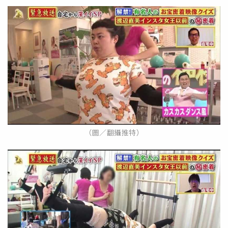
（圖／翻攝推特）