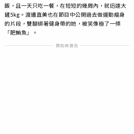
飯，且一天只吃一餐，在短短的幾周內，就迅速大
鏟5kg。渡邊直美也在節目中公開過去做運動瘦身
的片段，雙腳綁著健身帶的她，被笑像極了一條
「肥鮪魚」。