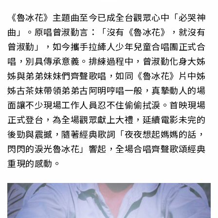
《魯冰花》主題曲至今已成全台觀眾心中「必哭神
曲」。原唱曾淑勤言：「沒有《魯冰花》，就沒有
曾淑勤」，如今攜手拉縴人少年兒童合唱團正式合
唱，別具傳承意義。排練過程中，曾淑勤化身大姊
姊與弟弟妹妹們齊聲歌唱，如同《魯冰花》片中姊
姊古茶妹帶領弟弟古阿明哼唱一般，真摯動人的場
面讓不少現場工作人員忍不住偷偷拭淚。首映現場
正式登台，為全場觀眾獻上大禮，延續電影未完的
後勁與震撼，隨著經典歌詞「夜夜想起媽媽的話，
閃閃的淚光魯冰花」響起，全場合唱齊聲歌頌經典
重現的感動。