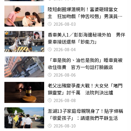
陸短劇圈爆潛規則！富婆砸錢當女
主 狂加吻戲「伸舌咬唇」男演員崩
潰
2026-08-03
香車美人1／彭彭海邊秘境外拍 男伴
豪車接送還祭「鈔能力」
2026-08-04
「車是我的、油也是我的」睡車竟被
收住宿費 官方一句話打臉飯店
2026-08-06
老父出殯變爭產大戰！大女兒「堵門
鎖靈堂」討千萬 法院判決出爐
2026-08-08
澎湖13子家庭母親現身了！貼字條稱
「很愛孩子」：請還我們平靜生活
2026-08-10