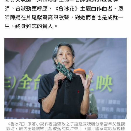
師。曾淑勤更呼應，《魯冰花》主題曲作曲者、恩
師陳揚在片尾獻聲高昂歌聲，對她而言也是成就一
生、終身難忘的貴人。
《魯冰花》原著小說作者鍾肇政之子鍾延威哽咽分享當年父親觀
影時，廳內全是觀眾此起彼落的啜泣聲。（圖／國家電影及視聽