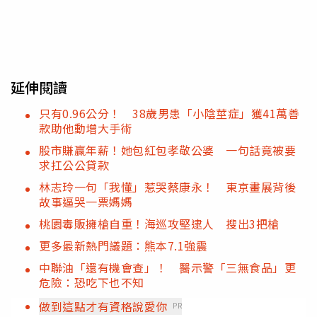
延伸閱讀
只有0.96公分！ 38歲男患「小陰莖症」獲41萬善
款助他動增大手術
股市賺贏年薪！她包紅包孝敬公婆 一句話竟被要
求扛公公貸款
林志玲一句「我懂」惹哭蔡康永！ 東京畫展背後
故事逼哭一票媽媽
桃園毒販擁槍自重！海巡攻堅逮人 搜出3把槍
更多最新熱門議題：熊本7.1強震
中聯油「還有機會查」！ 醫示警「三無食品」更
危險：恐吃下也不知
做到這點才有資格說愛你
PR