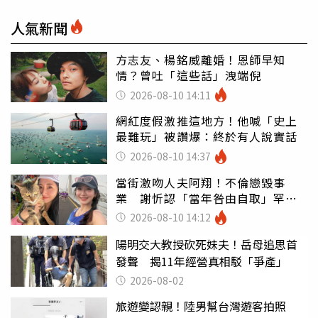
人氣新聞
方志友、楊銘威離婚！恩師早知
情？曾吐「這些話」洩端倪
2026-08-10 14:11
網紅度假激推這地方！他喊「史上
最難玩」被讚爆：終於有人說實話
2026-08-10 14:37
當街激吻人夫阿翔！不倫戀毀事
業 謝忻認「當年咎由自取」罕吐
心聲
2026-08-10 14:12
陽明交大教授砍死妹夫！岳母追思首
發聲 揭11年經營真相駁「爭產」
2026-08-02
旅遊變認親！陸男幫台灣遊客拍照