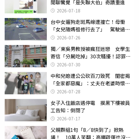
閒聊驚覺「是失聯大伯」奇蹟重逢
2026-07-18
台中女遛狗走斑馬線遭撞亡！母慟
「女兒隨媽祖修行去了」 駕駛過失
致死判9月
2026-07-26
獨／東吳男教授被瘋狂迷戀 女學生
寄信「分屍吃掉」30次騷擾！認罪免
關
2026-07-30
中和兒媳遭公公砍百刀致死 閨密揭
「全家都惡魔」：丈夫在老婆時懷孕
摔東西
2026-07-28
女子入住飯店遇停電 摸黑下樓被員
工告知：倒閉了
2026-07-17
父親群組1句「8／8快到了」掀熱
議！ 10萬人笑翻：高鐵疏運也沒列