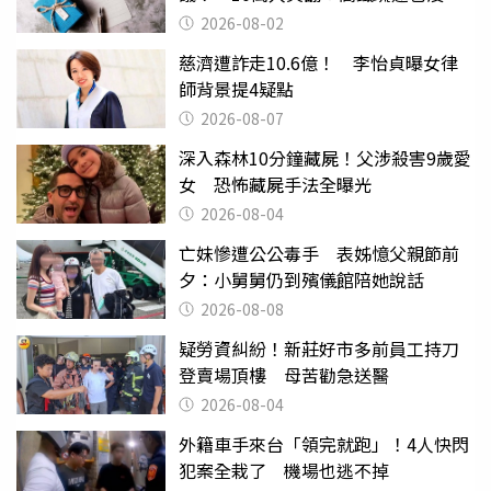
父親節
2026-08-02
慈濟遭詐走10.6億！ 李怡貞曝女律
師背景提4疑點
2026-08-07
深入森林10分鐘藏屍！父涉殺害9歲愛
女 恐怖藏屍手法全曝光
2026-08-04
亡妹慘遭公公毒手 表姊憶父親節前
夕：小舅舅仍到殯儀館陪她說話
2026-08-08
疑勞資糾紛！新莊好市多前員工持刀
登賣場頂樓 母苦勸急送醫
2026-08-04
外籍車手來台「領完就跑」！4人快閃
犯案全栽了 機場也逃不掉