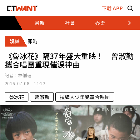
跳至主要內容區塊
下載 APP
最新
社會
娛樂
財經
娛樂
即時
《魯冰花》隔37年盛大重映！ 曾淑勤
攜合唱團重現催淚神曲
記者：
林俐瑄
2026-07-08 11:22
魯冰花
曾淑勤
拉縴人少年兒童合唱團