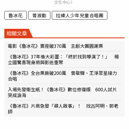
文化中心）
魯冰花
曾淑勤
拉縴人少年兒童合唱團
相關文章
電影《魯冰花》賣座破370萬 主創大團圓謝票
《魯冰花》37年後大彩蛋：「終於找到導演了！」 楊
立國驚喜現身將與影迷重聚
《魯冰花》全台票房破200萬 曾敬驊、王淨眾星接力
合唱
入場先發衛生紙！《魯冰花》數位修復版 600人試片
哭成淚海
《魯冰花》片商急發「尋人啟事」！ 找古阿明、郭老
師