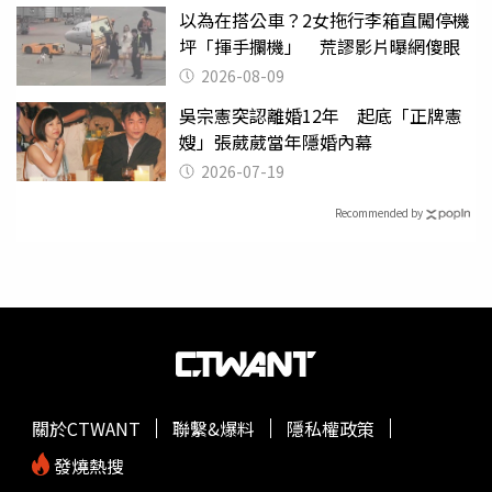
以為在搭公車？2女拖行李箱直闖停機
坪「揮手攔機」 荒謬影片曝網傻眼
2026-08-09
吳宗憲突認離婚12年 起底「正牌憲
嫂」張葳葳當年隱婚內幕
2026-07-19
Recommended by
關於CTWANT
聯繫&爆料
隱私權政策
發燒熱搜