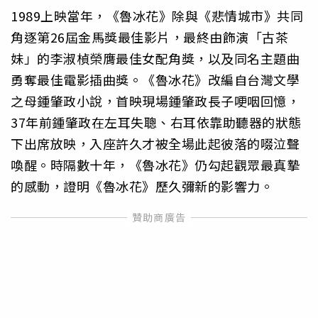
1989上映當年，《魯冰花》除與《悲情城市》共同
角逐第26屆金馬獎最佳影片，最終由飾演「古茶
妹」的李淑楨榮膺最佳女配角獎，以及同名主題曲
勇奪最佳電影插曲獎。《魯冰花》改編自台灣文學
之母鍾肇政小說，首映現場鍾肇政長子哽咽回憶，
37年前鍾肇政在左耳失聰、右耳依靠助聽器的狀態
下出席放映，入座許久才被全場此起彼落的啜泣聲
喚醒。時隔數十年，《魯冰花》仍勾起觀眾最真摯
的感動，證明《魯冰花》歷久彌新的影響力。