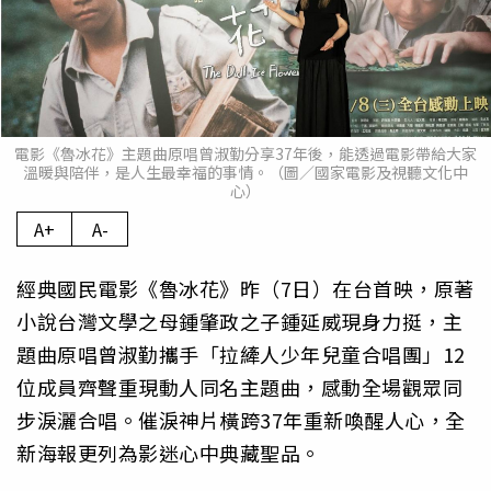
電影《魯冰花》主題曲原唱曾淑勤分享37年後，能透過電影帶給大家
溫暖與陪伴，是人生最幸福的事情。（圖／國家電影及視聽文化中
心）
A+
A-
經典國民電影《魯冰花》昨（7日）在台首映，原著
小說台灣文學之母鍾肇政之子鍾延威現身力挺，主
題曲原唱曾淑勤攜手「拉縴人少年兒童合唱團」12
位成員齊聲重現動人同名主題曲，感動全場觀眾同
步淚灑合唱。催淚神片橫跨37年重新喚醒人心，全
新海報更列為影迷心中典藏聖品。