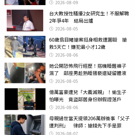
2026-08-09
台大教授性騷擾2女研究生！不服解聘
2年爭4年 結局出爐
2026-08-05
60歲翁目睹搶案挺身相救遭圍毆 搶
救5天亡！嫌犯最小才12歲
2026-08-06
她公開恐怖飛行經歷！搭機睡醒褲子
濕了 鄰座男趁熟睡猥褻還疑留體液
2026-08-05
億萬富豪遭兒「大義滅親」！偷生子
怕曝光 竟盜鄰居身份辦假證落戶
2026-08-06
母親過世當天提領206萬辦後事「父子
遭判刑」 律師：搶錢先下手是罪
2026-08-07