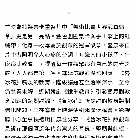
首映會特製票卡重製片中「美術比賽世界冠軍徽
章」更是另一亮點。金色圓圈票卡與手工繫上的紅
緞帶，化身一枚專屬於觀眾的冠軍徽章，靈感來自
片中古阿明令人心疼的台詞「有錢人的小孩子，什
麼都比較會」，提醒每一位觀眾都有自己的閃光之
處，人人都是第一名。鍾延威觀影後也回應，《魯
冰花》觸及的教育、階級議題甚至選舉深水，至今
仍懸置未解。近期韓劇《鐵拳教育》引發觀眾對教
育問題的熱烈討論，《魯冰花》所探討的教育體制
僵化問題，早在當年上映時便引起廣泛迴響。影視
聽中心董事長褚明仁感性分享，《魯冰花》讓觀眾
見證在那個匱乏年代台灣人的善良、堅韌與純樸，
郭雲天老師一角也喚醒生命中曾經遇過的啟蒙導