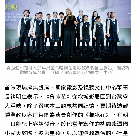
曾淑勤和拉縴人少年兒童合唱團在電影放映後登台演出，讓現場
觀眾又驚又喜。（圖／國家電影及視聽文化中心）
首映現場座無虛席，國家電影及視聽文化中心董事
長褚明仁表示，《魯冰花》從坎城影展回到台灣盛
大重映，除了召喚本土觀眾共同記憶，更期待這部
鍾肇政以客庄茶園為背景創作的《魯冰花》，有朝
一日能配上客語發音，於他當年寫作的桃園龍潭國
小露天放映，披著星夜，與以鍾肇政為名的小行星