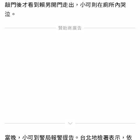
敲門後才看到賴男開門走出，小可則在廁所內哭
泣。
當晚，小可到警局報警提告。台北地檢署表示，依