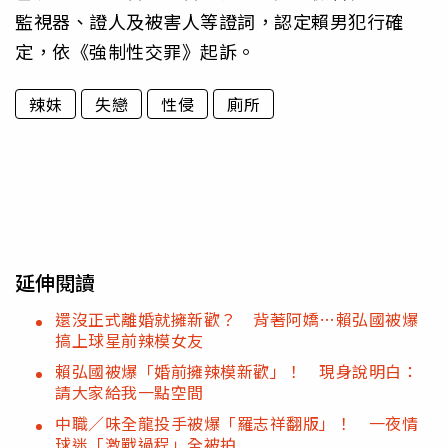
監視器、證人及被害人等證詞，認定賴男犯行確
定，依《強制性交罪》起訴。
辣妹
失戀
性侵
廁所
延伸閱讀
還沒正式離婚就擁新歡？ 背著阿嬌…賴弘國被爆
搞上球星前辣模女友
賴弘國被爆「婚前擁辣模新歡」！ 現身說明白：
請大家給我一點空間
中職／味全龍投手被爆「羅志祥翻版」！ 一夜情
球迷「激戰過程」全被拍