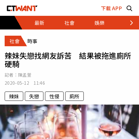
跳至主要內容區塊
下載 APP
最新
社會
娛樂
財經
社會
時事
辣妹失戀找網友訴苦 結果被拖進廁所
硬騎
記者：
陳孟萱
2020-05-12 11:46
辣妹
失戀
性侵
廁所