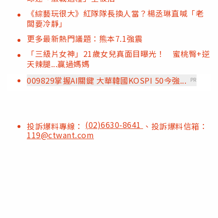
《綜藝玩很大》紅隊隊長換人當？楊丞琳直喊「老
闆要冷靜」
更多最新熱門議題：熊本7.1強震
「三級片女神」21歲女兒真面目曝光！ 蜜桃臀+逆
天辣腿...贏過媽媽
009829掌握AI關鍵 大華韓國KOSPI 50今強...
PR
(02)6630-8641
投訴爆料專線：
、投訴爆料信箱：
119@ctwant.com