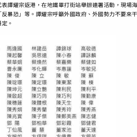
代表譚耀宗返港，在地鐵畢打街站舉辦連署活動，現場
「反暴恐」等。譚耀宗呼籲外國政府、外國勢力不要來
穩定。