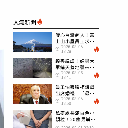
人氣新聞
暖心台灣超人！富
士山小屋員工求助
2026-08-05
「想活下去」 山
13:28
友狂背物資上山：
台灣真的是寶島
蝗害肆虐！蝗蟲大
軍鋪天蓋地襲來宛
2026-08-06
如末日 網驚：聖
13:41
經十災
員工怕丟臉拒讓母
出席婚禮 「最愛
2026-08-05
發錢老闆」震怒開
18:50
除：我看不起你
私密處長滿白色小
顆粒！20歲男崩潰
求診 醫曝5大真相
2026-08-05 22:10