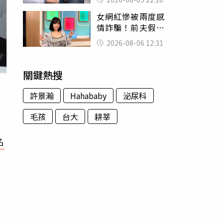
別再誤會
女網紅慘被兩度感
情詐騙！前夫假割
頸詐光200萬再遇假
2026-08-06 12:31
富商「養套殺2000
萬」
關鍵熱搜
許景瀚
Hahababy
泌尿科
毛孩
台大
耕莘
名
志