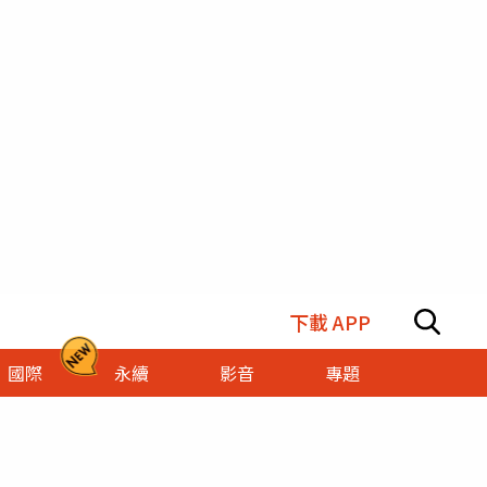
下載 APP
國際
永續
影音
專題