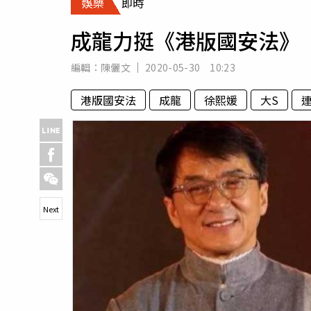
娛樂
即時
人物
汽車
成龍力挺《港版國安法》
專欄
房產新勢力
編輯：
陳儷文
2020-05-30 10:23
港版國安法
成龍
徐熙媛
大S
Next