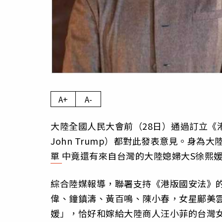
A+
A-
大陸全國人民大會前（28日）通過訂立《港
John Trump）都對此發表意見。身為
單
中竟還有來自台灣的大陸媳婦大S徐熙
綜合陸媒報導，聯署支持《港版國安法》
偉、鐘鎮濤、黃百鳴、陳小春，女星鄺美
媛」，恰好和嫁給大陸商人汪小菲的台灣