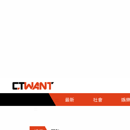
社會首頁
娛樂首頁
財經首頁
政
:::
最新
社會
娛
時事
即時
熱線
:::
直擊
大條
人物
調查
專題
３Ｃ