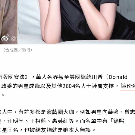
（合成圖／微博）
版國安法》，華人各界甚至美國總統川普（Donald
大陸政委的男星成龍以及其他2604名人士連署支持，
這份
媛。
的人中，有許多都是演藝圈大咖，例如男星向華強、曾
雲、汪明荃、王祖藍、惠英紅等。而名單中有「徐熙
女星同名，也被網友指就是她本人無誤。