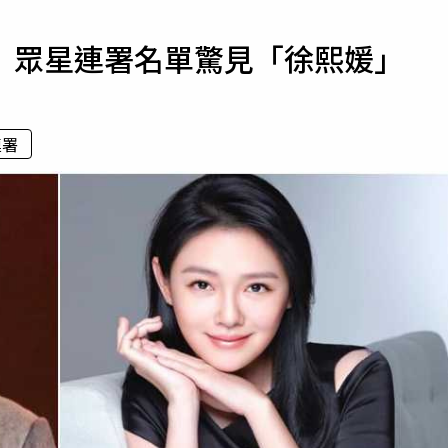
寵物
 眾星連署名單驚見「徐熙媛」
運勢
運動
梅酒
連署