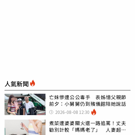
人氣新聞
亡妹慘遭公公毒手 表姊憶父親節
前夕：小舅舅仍到殯儀館陪她說話
2026-08-08 12:30
煮菜遭婆婆關火還一路追罵！丈夫
勸別計較「媽媽老了」 人妻超崩