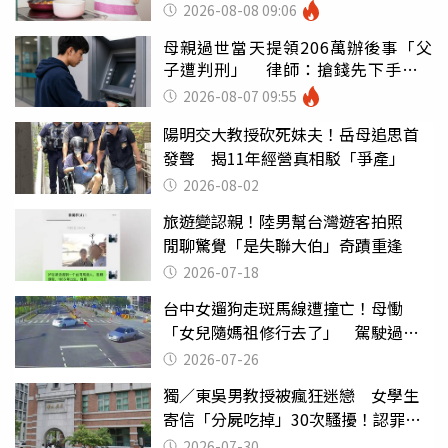
潰：我像台傭
2026-08-08 09:06
母親過世當天提領206萬辦後事「父
子遭判刑」 律師：搶錢先下手是
罪
2026-08-07 09:55
陽明交大教授砍死妹夫！岳母追思首
發聲 揭11年經營真相駁「爭產」
2026-08-02
旅遊變認親！陸男幫台灣遊客拍照
閒聊驚覺「是失聯大伯」奇蹟重逢
2026-07-18
台中女遛狗走斑馬線遭撞亡！母慟
「女兒隨媽祖修行去了」 駕駛過失
致死判9月
2026-07-26
獨／東吳男教授被瘋狂迷戀 女學生
寄信「分屍吃掉」30次騷擾！認罪免
關
2026-07-30