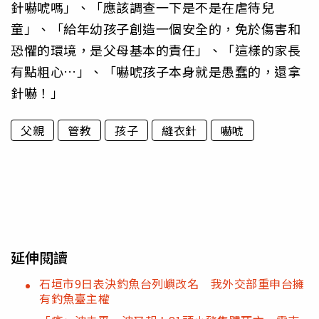
針嚇唬嗎」、「應該調查一下是不是在虐待兒
童」、「給年幼孩子創造一個安全的，免於傷害和
恐懼的環境，是父母基本的責任」、「這樣的家長
有點粗心…」、「嚇唬孩子本身就是愚蠢的，還拿
針嚇！」
父親
管教
孩子
縫衣針
嚇唬
延伸閱讀
石垣市9日表決釣魚台列嶼改名 我外交部重申台擁
有釣魚臺主權