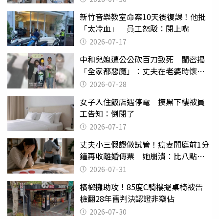
新竹音樂教室命案10天後復課！他批
「太冷血」 員工怒駁：閉上嘴
2026-07-17
中和兒媳遭公公砍百刀致死 閨密揭
「全家都惡魔」：丈夫在老婆時懷孕
摔東西
2026-07-28
女子入住飯店遇停電 摸黑下樓被員
工告知：倒閉了
2026-07-17
丈夫小三假證做試管！癌妻開庭前1分
鐘再收離婚傳票 她崩潰：比八點檔
還扯
2026-07-31
檳榔攤助攻！85度C騎樓擺桌椅被告
檢翻28年舊判決認證非竊佔
2026-07-30