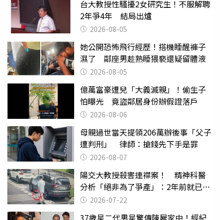
台大教授性騷擾2女研究生！不服解聘
2年爭4年 結局出爐
2026-08-05
她公開恐怖飛行經歷！搭機睡醒褲子
濕了 鄰座男趁熟睡猥褻還疑留體液
2026-08-05
億萬富豪遭兒「大義滅親」！偷生子
怕曝光 竟盜鄰居身份辦假證落戶
2026-08-06
母親過世當天提領206萬辦後事「父子
遭判刑」 律師：搶錢先下手是罪
2026-08-07
陽交大教授殺害連襟案！ 精神科醫
分析「絕非為了爭產」：2年前就已言
行詭異
2026-07-22
37歲星二代男星驚傳陳屍家中！經紀