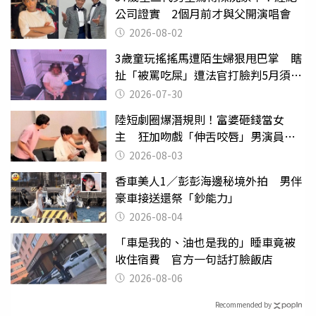
公司證實 2個月前才與父開演唱會
2026-08-02
3歲童玩搖搖馬遭陌生婦狠甩巴掌 瞎
扯「被罵吃屎」遭法官打臉判5月須入
監
2026-07-30
陸短劇圈爆潛規則！富婆砸錢當女
主 狂加吻戲「伸舌咬唇」男演員崩
潰
2026-08-03
香車美人1／彭彭海邊秘境外拍 男伴
豪車接送還祭「鈔能力」
2026-08-04
「車是我的、油也是我的」睡車竟被
收住宿費 官方一句話打臉飯店
2026-08-06
Recommended by