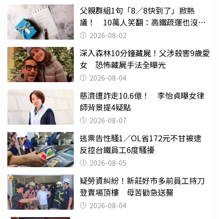
父親群組1句「8／8快到了」掀熱
議！ 10萬人笑翻：高鐵疏運也沒列
父親節
2026-08-02
深入森林10分鐘藏屍！父涉殺害9歲愛
女 恐怖藏屍手法全曝光
2026-08-04
慈濟遭詐走10.6億！ 李怡貞曝女律
師背景提4疑點
2026-08-07
逃票告性騷1／OL省172元不甘被逮
反控台鐵員工6度騷擾
2026-08-05
疑勞資糾紛！新莊好市多前員工持刀
登賣場頂樓 母苦勸急送醫
2026-08-04