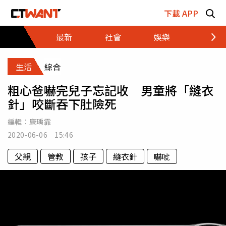
跳至主要內容區塊
下載 APP
最新
社會
娛樂
財經
生活
綜合
粗心爸嚇完兒子忘記收 男童將「縫衣
針」咬斷吞下肚險死
編輯：
康瑀霏
2020-06-06 15:46
父親
管教
孩子
縫衣針
嚇唬