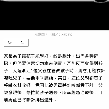
示意圖。（圖／pixabay）
A+
A-
家長為了讓孩子能學好，絞盡腦汁、出盡各種奇
招，但仍要注意切勿本末倒置，否則反而會傷到孩
子。大陸浙江1位父親在管教孩子時，總會用縫衣針
嚇唬兒子，要他乖乖聽話。某日，這位父親卻忘了
將縫衣針收好，竟因此被男童將針咬斷吞下肚，父
親發現後，急忙將孩子送醫。所幸經過治療後，目
前男童已將斷針排出體外。