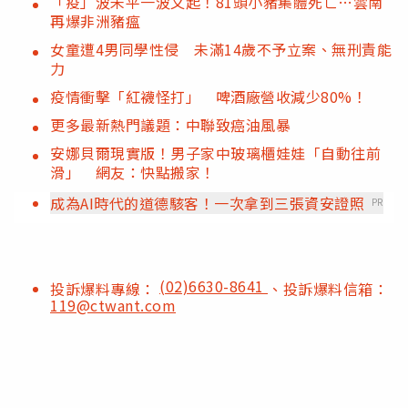
「疫」波未平一波又起！81頭小豬集體死亡…雲南
再爆非洲豬瘟
女童遭4男同學性侵 未滿14歲不予立案、無刑責能
力
疫情衝擊「紅襪怪打」 啤酒廠營收減少80%！
更多最新熱門議題：中聯致癌油風暴
安娜貝爾現實版！男子家中玻璃櫃娃娃「自動往前
滑」 網友：快點搬家！
成為AI時代的道德駭客！一次拿到三張資安證照
PR
(02)6630-8641
投訴爆料專線：
、投訴爆料信箱：
119@ctwant.com