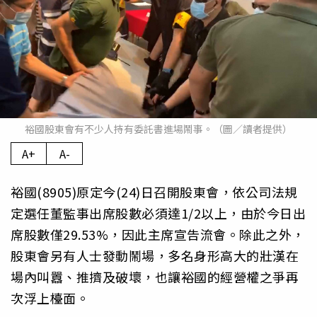
裕國股東會有不少人持有委託書進場鬧事。（圖／讀者提供）
A+
A-
裕國(8905)原定今(24)日召開股東會，依公司法規
定選任董監事出席股數必須達1/2以上，由於今日出
席股數僅29.53%，因此主席宣告流會。除此之外，
股東會另有人士發動鬧場，多名身形高大的壯漢在
場內叫囂、推擠及破壞，也讓裕國的經營權之爭再
次浮上檯面。