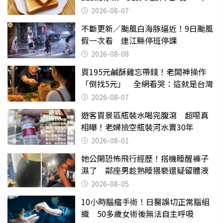
後暴瘦嚇壞女兒
2026-08-07
不斷更新／颱風白海豚逼近！9日颱風
假一次看 連江縣停班停課
2026-08-08
買195元鹹酥雞忘帶錢！老闆神操作
「倒找5元」 全網看哭：這就是台灣
2026-08-07
遊客買景區瓶裝水喝完腹瀉 超噁真
相曝！老婦撿空瓶裝河水賣30年
2026-08-01
她公開恐怖飛行經歷！搭機睡醒褲子
濕了 鄰座男趁熟睡猥褻還疑留體液
2026-08-05
10小時腦瘤手術！日醫誤切正常腦組
織 50多歲女術後無法自主呼吸