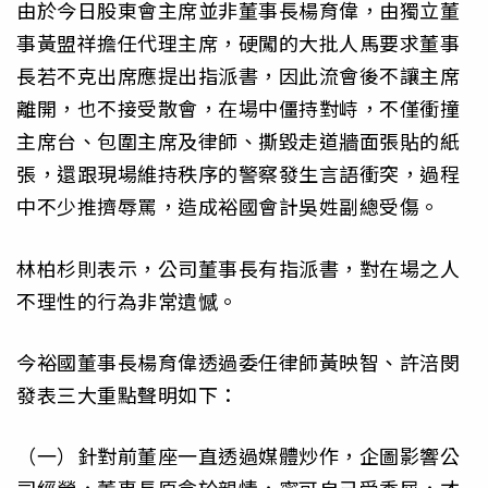
由於今日股東會主席並非董事長楊育偉，由獨立董
事黃盟祥擔任代理主席，硬闖的大批人馬要求董事
長若不克出席應提出指派書，因此流會後不讓主席
離開，也不接受散會，在場中僵持對峙，不僅衝撞
主席台、包圍主席及律師、撕毀走道牆面張貼的紙
張，還跟現場維持秩序的警察發生言語衝突，過程
中不少推擠辱罵，造成裕國會計吳姓副總受傷。
林柏杉則表示，公司董事長有指派書，對在場之人
不理性的行為非常遺憾。
今裕國董事長楊育偉透過委任律師黃映智、許涪閔
發表三大重點聲明如下：
（一）針對前董座一直透過媒體炒作，企圖影響公