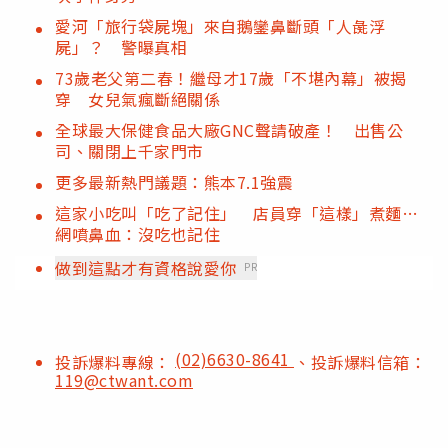
愛河「旅行袋屍塊」來自鵝鑾鼻斷頭「人彘浮
屍」？ 警曝真相
73歲老父第二春！繼母才17歲「不堪內幕」被揭
穿 女兒氣瘋斷絕關係
全球最大保健食品大廠GNC聲請破產！ 出售公
司、關閉上千家門市
更多最新熱門議題：熊本7.1強震
這家小吃叫「吃了記住」 店員穿「這樣」煮麵…
網噴鼻血：沒吃也記住
做到這點才有資格說愛你
PR
(02)6630-8641
投訴爆料專線：
、投訴爆料信箱：
119@ctwant.com