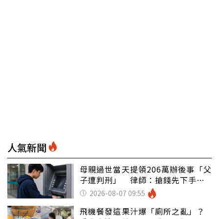
人氣新聞
母親過世當天提領206萬辦後事「父
子遭判刑」 律師：搶錢先下手是
罪
2026-08-07 09:55
飛機餐發這果汁爆「廁所之亂」？