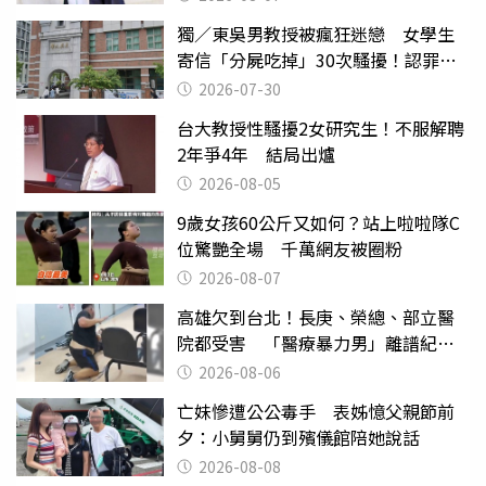
獨／東吳男教授被瘋狂迷戀 女學生
寄信「分屍吃掉」30次騷擾！認罪免
關
2026-07-30
台大教授性騷擾2女研究生！不服解聘
2年爭4年 結局出爐
2026-08-05
9歲女孩60公斤又如何？站上啦啦隊C
位驚艷全場 千萬網友被圈粉
2026-08-07
高雄欠到台北！長庚、榮總、部立醫
院都受害 「醫療暴力男」離譜紀錄
曝光
2026-08-06
亡妹慘遭公公毒手 表姊憶父親節前
夕：小舅舅仍到殯儀館陪她說話
2026-08-08