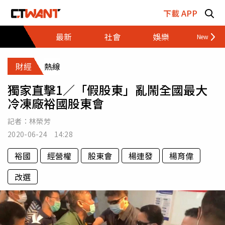
跳至主要內容區塊
下載 APP
最新
社會
娛樂
財經
財經
熱線
獨家直擊1／「假股東」亂鬧全國最大
冷凍廠裕國股東會
記者：
林榮芳
2020-06-24 14:28
裕國
經營權
股東會
楊連發
楊育偉
改選