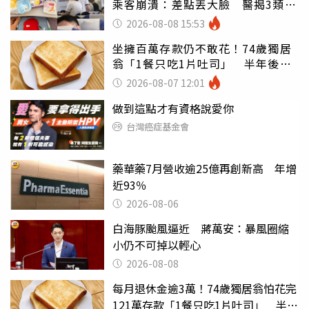
乘客崩潰：差點丟大臉 醫揭3類人
別亂喝
2026-08-08 15:53
坐擁百萬存款仍不敢花！74歲獨居
翁「1餐只吃1片吐司」 半年後暴
瘦嚇壞女兒
2026-08-07 12:01
做到這點才有資格說愛你
台灣癌症基金會
藥華藥7月營收逾25億再創新高 年增
近93％
2026-08-06
白海豚颱風逼近 蔣萬安：暴風圈縮
小仍不可掉以輕心
2026-08-08
每月退休金逾3萬！74歲獨居翁怕花完
121萬存款「1餐只吃1片吐司」 半年