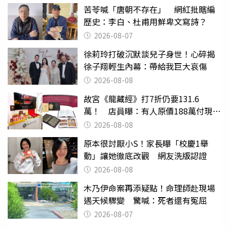
苦苓喊「唐朝不存在」 網紅批瞎編
歷史：李白、杜甫用鮮卑文寫詩？
2026-08-07
徐莉玲打破沉默談兒子身世！心碎揭
徐子翔輕生內幕：帶給我巨大哀傷
2026-08-08
故宮《龍藏經》打7折仍要131.6
萬！ 店員曝：有人原價188萬付現購
買
2026-08-08
原本很討厭小S！家長曝「校慶1舉
動」讓她徹底改觀 網友洗版認證
2026-08-08
木乃伊命案再添疑點！命理師赴現場
遇天候驟變 驚喊：死者還有冤屈
2026-08-07