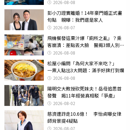
2026-08-08
彭小刀證實離婚！14年豪門婚正式畫
句點 親曝：我們還是家人
2026-08-07
飛機餐發這果汁爆「廁所之亂」？乘
客崩潰：差點丟大臉 醫揭3類人別亂
喝
2026-08-08
松屋小編問「為何大家不來吃？」
一票人點出3大問題：滿手好牌打到爛
2026-08-08
陽明交大教授砍死妹夫！岳母追思首
發聲 揭11年經營真相駁「爭產」
2026-08-02
慈濟遭詐走10.6億！ 李怡貞曝女律
師背景提4疑點
2026-08-07