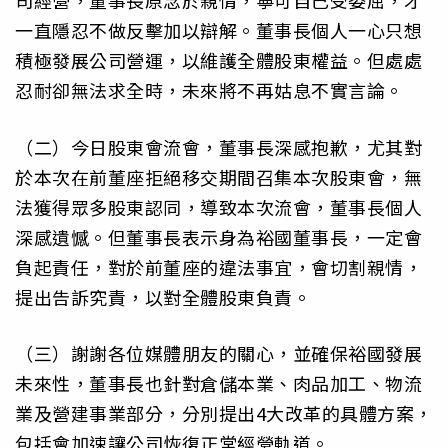
司經營，董事長原念於親情，寧可自己受委屈，才
一直隱忍不做反擊加以辯解。董事長個人一心只想
積極發展公司營運，以維護全體股東權益。但處處
忍耐卻無法求全時，未來將不再姑息不實言論。
（二）今日股東會流會，董事長深感抱歉，尤其對
於本次在前董座拒絕移交期間召集本次股東會，無
法獲得眾多股東認同，導致本次流會，董事長個人
深感遺憾。但董事長表示身為裕國董事長，一定會
負起責任，對於前董座的違法事宜，會切割親情，
提出告訴究責，以對全體股東負責。
（三）謝謝各位媒體朋友的關心，並確保裕國發展
未來性，董事長也針對倉儲本業、肉品加工、物流
業及營建事業部分，分別提出4大改革的具體方案，
包括會加速讓公司恢復正常經營軌道。