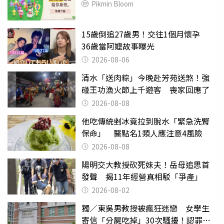
Pikmin Bloom
15歲倒追27歲男！交往1個月懷孕
36歲當阿嬤故事曝光
2026-08-06
清水「送肉粽」今晚赴芳苑送煞！強
碰王功漁火節上千遊客 喪家回應了
2026-08-08
他吃傳統剉冰竟拉到脫水「緊急洗腎
保命」 醫點名1類人應注意4風險
2026-08-08
陽明交大教授砍死妹夫！岳母追思首
發聲 揭11年經營真相駁「爭產」
2026-08-02
獨／東吳男教授被瘋狂迷戀 女學生
寄信「分屍吃掉」30次騷擾！認罪免