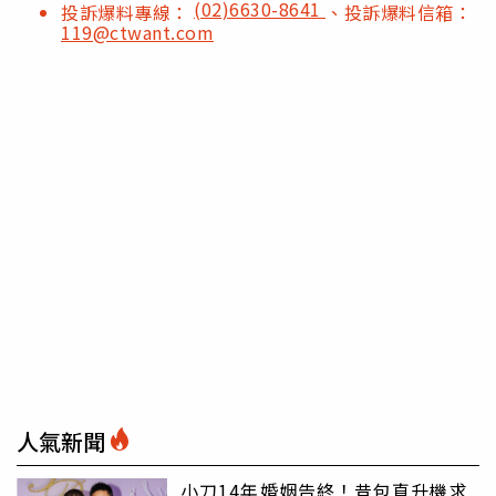
(02)6630-8641
投訴爆料專線：
、投訴爆料信箱：
119@ctwant.com
人氣新聞
小刀14年婚姻告終！昔包直升機求