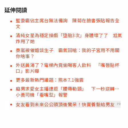
延伸閱讀
藍委霸佔主席台無法備詢 陳菊在臉書張貼報告全
文
清純女星為穩定接戲「墮胎3次」身體壞了了 尪氣
炸甩了她
秦嵐被催婚談生子 霸氣回嗆：我的子宮用不用關
你啥事？
外送員渴了？電梯內竟偷喝客人飲料 「嘴唇貼杯
口」影片曝
更多最新熱門議題：熊本7.1強震
癡男求愛女主播遭拒「腰帶勒頸」 下一秒逆轉…
小黃司機「看嘴型」報警
女友看到未來公公頭頂後驚呆！快買養髮給男友
PR