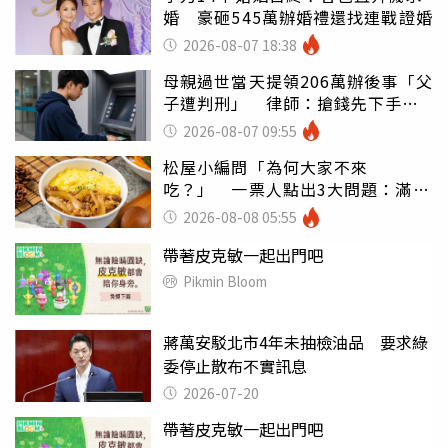
婚 豪砸545萬辦婚禮還找連戰證婚
2026-08-07 18:38
母親過世當天提領206萬辦後事「父
子遭判刑」 律師：搶錢先下手是
罪
2026-08-07 09:55
松屋小編問「為何大家不來
吃？」 一票人點出3大問題：滿手
好牌打到爛
2026-08-08 05:55
帶著皮克敏一起出門吧
Pikmin Bloom
蔣萬安駁北市4年未抽檢油品 要求綠
委停止散布不實訊息
2026-07-20
帶著皮克敏一起出門吧