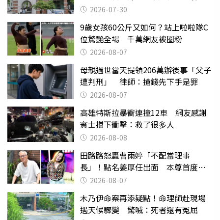
關
2026-07-30
9歲女孩60公斤又如何？站上啦啦隊C
位驚艷全場 千萬網友被圈粉
2026-08-07
母親過世當天提領206萬辦後事「父子
遭判刑」 律師：搶錢先下手是罪
2026-08-07
高雄特斯拉暴衝連撞12車 網友感謝
賓士擋下衝擊：救了很多人
2026-08-08
田路路怒轟曹雨婷「不配當理事
長」！點名姜厚任出面 本尊首度回
應了
2026-08-07
木乃伊命案再添疑點！命理師赴現場
遇天候驟變 驚喊：死者還有冤屈