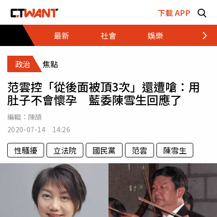
跳至主要內容區塊
下載 APP
最新
社會
娛樂
財經
政治
焦點
范雲控「從後面被頂3次」還遭嗆：用
肚子不會懷孕 藍委陳雪生回應了
編輯：
陳頡
2020-07-14 14:26
性騷擾
立法院
國民黨
范雲
陳雪生