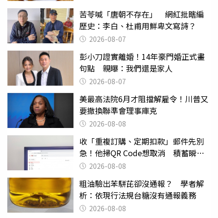
苦苓喊「唐朝不存在」 網紅批瞎編
歷史：李白、杜甫用鮮卑文寫詩？
2026-08-07
彭小刀證實離婚！14年豪門婚正式畫
句點 親曝：我們還是家人
2026-08-07
美最高法院6月才阻擋解雇令！川普又
要撤換聯準會理事庫克
2026-08-08
收「重複訂購、定期扣款」郵件先別
急！他掃QR Code想取消 積蓄瞬間
蒸發
2026-08-08
粗油驗出苯駢芘卻沒通報？ 學者解
析：依現行法規台糖沒有通報義務
2026-08-08