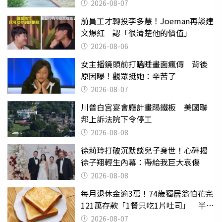
2026-08-07
前員工才轉投李多慧！Joeman再談建
文爆紅 認「很清楚他的價值」
2026-08-06
女主播鏡頭前打瞌睡畫面瘋傳 背後
原因曝！觀眾挺她：辛苦了
2026-08-07
川普白宮宴會廳計畫踢鐵板 美國聯
邦上訴法院下令停工
2026-08-08
徐莉玲打破沉默談兒子身世！心碎揭
徐子翔輕生內幕：帶給我巨大哀傷
2026-08-08
每月退休金逾3萬！74歲獨居翁怕花完
121萬存款「1餐只吃1片吐司」 半年
後暴瘦嚇壞女兒
2026-08-07