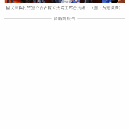
國民黨與民眾黨立委占據立法院主席台抗議。（圖／黃耀徵攝）