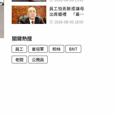
經十災
員工怕丟臉拒讓母
出席婚禮 「最愛
發錢老闆」震怒開
2026-08-05 18:50
除：我看不起你
關鍵熱搜
員工
崔培軍
粉絲
BNT
老闆
公務員