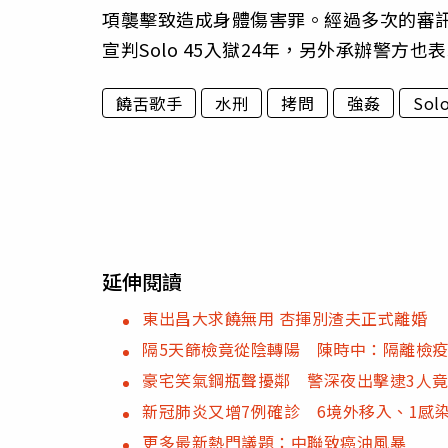
項襲擊致造成身體傷害罪。經過多次的審訊後，最
宣判Solo 45入獄24年，另外承辦警
饒舌歌手
水刑
拷問
強姦
Solo
延伸閱讀
東出昌大求饒無用 杏揮別渣夫正式離婚
隔5天篩檢竟從陰轉陽 陳時中：隔離檢
豪宅笑氣鋼瓶聲擾鄰 警深夜出擊逮3人
新冠肺炎又增7例確診 6境外移入、1感
更多最新熱門議題：中聯致癌油風暴