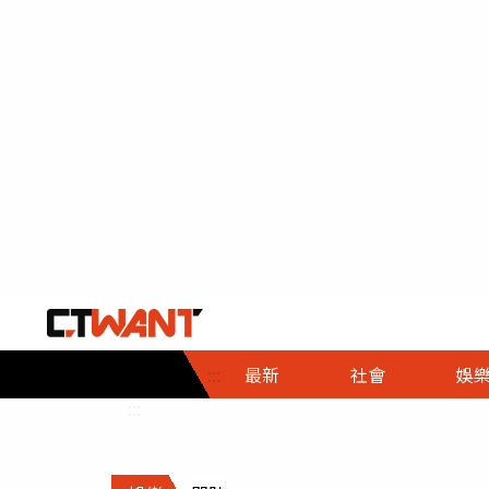
社會首頁
娛樂首頁
財經首頁
政
:::
最新
社會
娛
時事
即時
熱線
:::
直擊
大條
人物
調查
專題
３Ｃ