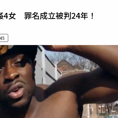
寵物
4女 罪名成立被判24年！
運勢
運動
梅酒
 45