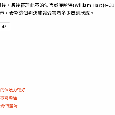
後審理此案的法官威廉哈特(William Hart)在3
方也表示，希望這個判決能讓受害者多少感到欣慰。
 45
疫的保護力較好
竟被說消極
染源待釐清