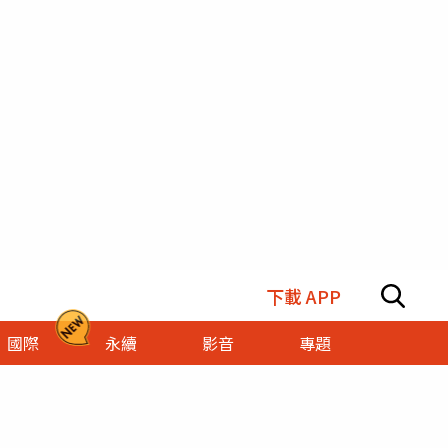
下載 APP
國際
永續
影音
專題