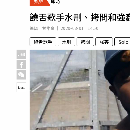
娛樂
即時
人物
汽車
饒舌歌手水刑、拷問和強姦
專欄
房產新勢力
編輯：
甘仲豪
2020-08-01 14:50
饒舌歌手
水刑
拷問
強姦
Solo
Next