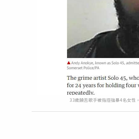
33歲饒舌歌手被指控強暴4名女性，3