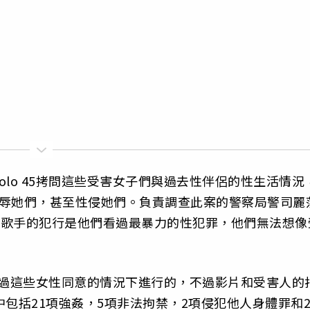
lo 45拷問這些受害女子們與過去性伴侶的性生活情況
侮辱她們，甚至性侵她們。負責調查此案的警察局警司麗
這位饒舌歌手的犯行是他們看過最暴力的性犯罪，他們無法想像
是經過這些女性同意的情況下進行的，不過影片和受害人的
包括21項強姦，5項非法拘禁，2項侵犯他人身體罪和