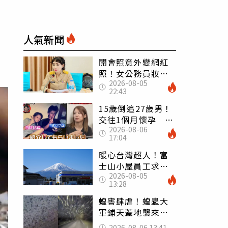
人氣新聞
開會照意外變網紅
照！女公務員妝容
2026-08-05
掀2千則留言 本人
22:43
怒嗆：化妝有錯嗎
15歲倒追27歲男！
交往1個月懷孕 36
2026-08-06
歲當阿嬤故事曝光
17:04
暖心台灣超人！富
士山小屋員工求助
2026-08-05
「想活下去」 山
13:28
友狂背物資上山：
台灣真的是寶島
蝗害肆虐！蝗蟲大
軍鋪天蓋地襲來宛
如末日 網驚：聖
2026-08-06 13:41