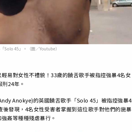
Solo 45」。（圖／Youtube）
輕易對女性不禮貌！33歲的饒舌歌手被指控強暴4名女
刑24年。
 Anokye)的英國饒舌歌手「Solo 45」被指控強暴4
調查後發現，4名女性受害者掌握到這位歌手對他們的施暴
和強姦等種種殘虐暴行。