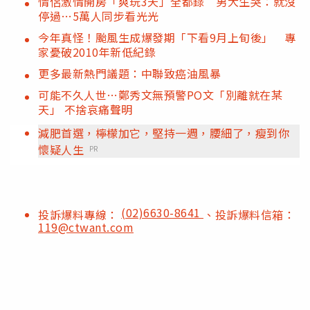
情侶激情開房「爽玩3天」全都錄 男大生哭：就沒
停過…5萬人同步看光光
今年真怪！颱風生成爆發期「下看9月上旬後」 專
家憂破2010年新低紀錄
更多最新熱門議題：中聯致癌油風暴
可能不久人世…鄭秀文無預警PO文「別離就在某
天」 不捨哀痛聲明
減肥首選，檸檬加它，堅持一週，腰細了，瘦到你
懷疑人生
PR
(02)6630-8641
投訴爆料專線：
、投訴爆料信箱：
119@ctwant.com