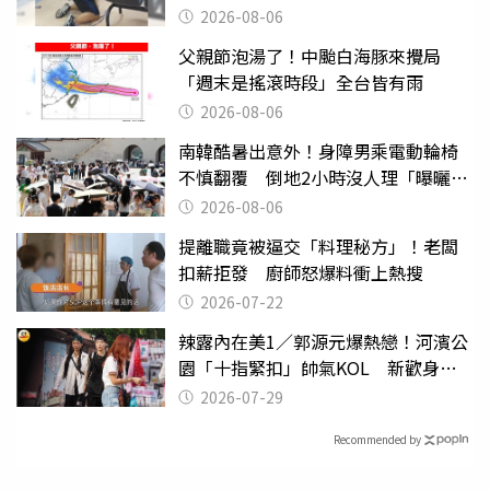
曝光
2026-08-06
父親節泡湯了！中颱白海豚來攪局
「週末是搖滾時段」全台皆有雨
2026-08-06
南韓酷暑出意外！身障男乘電動輪椅
不慎翻覆 倒地2小時沒人理「曝曬
亡」
2026-08-06
提離職竟被逼交「料理秘方」！老闆
扣薪拒發 廚師怒爆料衝上熱搜
2026-07-22
辣露內在美1／郭源元爆熱戀！河濱公
園「十指緊扣」帥氣KOL 新歡身份
曝光
2026-07-29
Recommended by