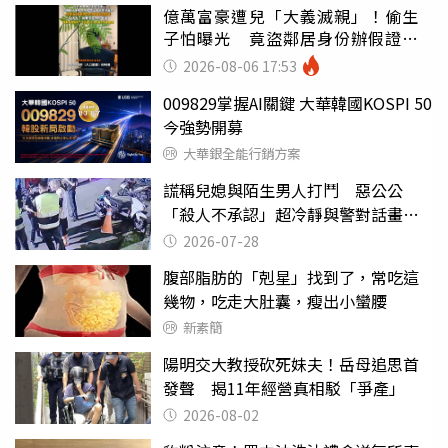
億萬富豪遭兒「大義滅親」！偷生
子怕曝光 竟盜鄰居身份辦假證落
戶
2026-08-06 17:53
009829掌握AI關鍵 大華韓國KOSPI 50
今強勢開募
大華銀全能行銷方案
謊稱兒媳與陌生男人打鬥 惡公公
「殺人不承認」超冷靜與警對話畫面
曝光
2026-07-28
腹部脂肪的「剋星」找到了，常吃這
幾物，吃走大肚囊，瘦出小蠻腰
新素簡
陽明交大教授砍死妹夫！岳母追思首
發聲 揭11年經營真相駁「爭產」
2026-08-02