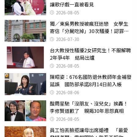
讓歌仔戲一直被看見
2026-08-05
獨／東吳男教授被瘋狂迷戀 女學生
寄信「分屍吃掉」30次騷擾！認罪免
關
2026-07-30
台大教授性騷擾2女研究生！不服解聘
2年爭4年 結局出爐
2026-08-05
陳昭姿：676名國防退休教師年金補發
延誤 國防部承諾8月14日前入帳
2026-08-06
酸周星馳「沒朋友、沒兒女」挨轟！
李修賢道歉了 親揭30年恩怨真相
2026-08-05
員工怕丟臉拒讓母出席婚禮 「最愛