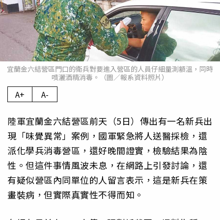
宜蘭金六結營區門口的衛兵對要進入營區的人員仔細量測額溫，同時
噴灑酒精消毒。（圖／報系資料照片）
A+
A-
陸軍宜蘭金六結營區前天（5日）傳出有一名新兵出
現「味覺異常」案例，國軍緊急將人送醫採檢，還
派化學兵消毒營區，還好晚間證實，檢驗結果為陰
性。但這件事情風波未息，在網路上引發討論，還
有疑似營區內同單位的人留言表示，這是新兵在策
畫裝病，但實際真實性不得而知。