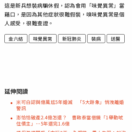
這是新兵想裝病騙休假，認為會用「味覺異常」當
藉口，是因為其他症狀很難假裝，嗅味覺異常是個
人感受，很難查證。
金六結
味覺異常
新冠肺炎
裝病
送醫
延伸閱讀
米可白認與億萬尪5年婚滅 「5大跡象」悄洩離婚
警訊
澎恰恰破產2.4億怎還？ 曹啟泰當借鏡「1舉動唬
住債主」…5年還完1.6億