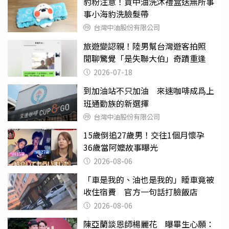
豹粉注意！買中油洗沐禮盒送無所事
事小海豹洗臉髮帶
台灣中油股份有限公司
旅遊變認親！陸男幫台灣遊客拍照
閒聊驚覺「是失聯大伯」奇蹟重逢
2026-07-18
到加油站不只加油 來速咖啡成爲上
班通勤族的新選擇
台灣中油股份有限公司
15歲倒追27歲男！交往1個月懷孕
36歲當阿嬤故事曝光
2026-08-06
「車是我的、油也是我的」睡車竟被
收住宿費 官方一句話打臉飯店
2026-08-06
陳亞蘭談恩師楊麗花 曝畢生心願：