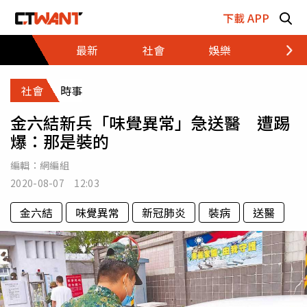
跳至主要內容區塊
下載 APP
最新
社會
娛樂
財經
社會
時事
金六結新兵「味覺異常」急送醫 遭踢
爆：那是裝的
編輯：
網編組
2020-08-07 12:03
金六結
味覺異常
新冠肺炎
裝病
送醫