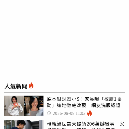
人氣新聞
原本很討厭小S！家長曝「校慶1舉
動」讓她徹底改觀 網友洗版認證
2026-08-08 11:03
母親過世當天提領206萬辦後事「父