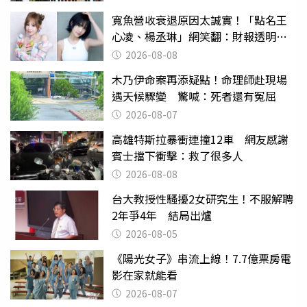
寬魚營收衰退原因太誠實！「點名王
心凌、楊丞琳」網笑翻：財報透明度
滿分
2026-08-08
木乃伊命案再添疑點！命理師赴現場
遇天候驟變 驚喊：死者還有冤屈
2026-08-07
高雄特斯拉暴衝連撞12車 網友感謝
賓士擋下衝擊：救了很多人
2026-08-08
台大教授性騷擾2女研究生！不服解聘
2年爭4年 結局出爐
2026-08-05
《陽光女子》串流上線！7.7億票房電
影在家就能看
2026-08-07