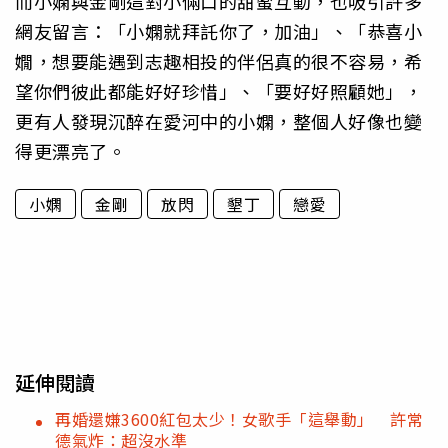
而小嫻與金剛這對小倆口的甜蜜互動，也吸引許多
網友留言：「小嫻就拜託你了，加油」、「恭喜小
嫺，想要能遇到志趣相投的伴侶真的很不容易，希
望你們彼此都能好好珍惜」、「要好好照顧她」，
更有人發現沉醉在愛河中的小嫻，整個人好像也變
得更漂亮了。
小嫻
金剛
放閃
墾丁
戀愛
延伸閱讀
再婚還嫌3600紅包太少！女歌手「這舉動」 許常
德氣炸：超沒水準