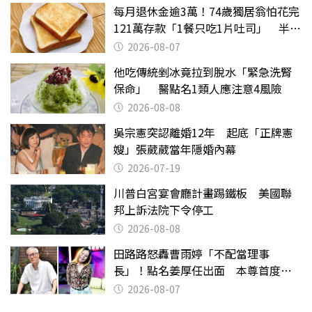
每月退休金逾3萬！74歲獨居翁怕花完
121萬存款「1餐只吃1片吐司」 半年
後暴瘦嚇壞女兒
2026-08-07
他吃傳統剉冰竟拉到脫水「緊急洗腎
保命」 醫點名1類人應注意4風險
2026-08-08
吳宗憲突認離婚12年 起底「正牌憲
嫂」張葳葳當年隱婚內幕
2026-07-19
川普白宮宴會廳計畫踢鐵板 美國聯
邦上訴法院下令停工
2026-08-08
田路路怒轟曹雨婷「不配當理事
長」！點名姜厚任出面 本尊首度回
應了
2026-08-07