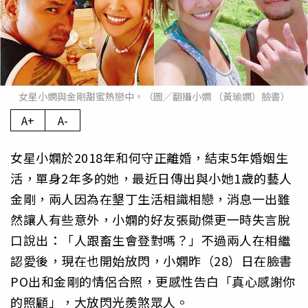
女星小嫻與金剛甜蜜熱戀中。（圖／翻攝小嫻 （黃瑜嫻）臉書）
A+
A-
女星小嫻於2018年和何守正離婚，結束5年婚姻生
活，單身2年多的她，最近日傳出與小她1歲的藝人
金剛，兩人因為在墾丁生活相識相戀，消息一出雖
然讓人有些意外，小嫻的好友張勛傑更一時失言脫
口說出：「人跟畜生會登對嗎？」不過兩人在相繼
認愛後，現在也開始放閃，小嫻昨（28）日在臉書
PO出和金剛的情侶合照，更感性告白「真心感謝你
的照顧」，大放閃光羨煞眾人。