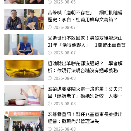
2026-08-06
苦苓喊「唐朝不存在」 網紅批瞎編
歷史：李白、杜甫用鮮卑文寫詩？
2026-08-07
父逝世也不敢回家！男殺友後躲深山
21年「活得像野人」 1關鍵出面自首
2026-08-07
粗油驗出苯駢芘卻沒通報？ 學者解
析：依現行法規台糖沒有通報義務
2026-08-08
煮菜遭婆婆關火還一路追罵！丈夫只
回「媽媽老了」勸她別計較 人妻超
崩潰：我像台傭
2026-08-08
宏碁發重訊！辭任兆基董事長並撤出
經營：發現內部管理缺失
2026-08-08