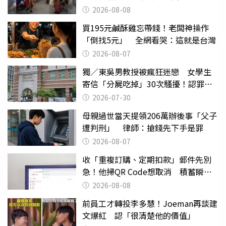
2026-08-08
買195元鹹酥雞忘帶錢！老闆神操作
「倒找5元」 全網看哭：這就是台灣
2026-08-07
獨／東吳男教授被瘋狂迷戀 女學生
寄信「分屍吃掉」30次騷擾！認罪免
關
2026-07-30
母親過世當天提領206萬辦後事「父子
遭判刑」 律師：搶錢先下手是罪
2026-08-07
收「重複訂購、定期扣款」郵件先別
急！他掃QR Code想取消 積蓄瞬間
蒸發
2026-08-08
前員工才轉投李多慧！Joeman再談建
文爆紅 認「很清楚他的價值」