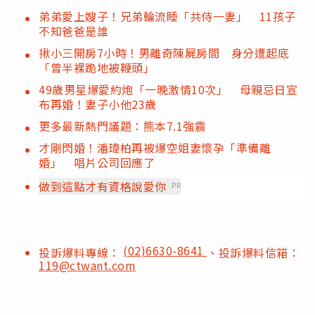
弟弟愛上嫂子！兄弟輪流睡「共侍一妻」 11孩子
不知爸爸是誰
揪小三開房7小時！男離奇陳屍房間 身分遭起底
「曾半裸跪地被鞭頭」
49歲男星爆愛約炮「一晚激情10次」 母親忌日宣
布再婚！妻子小他23歲
更多最新熱門議題：熊本7.1強震
才剛閃婚！潘瑋柏再被爆空姐妻懷孕「準備離
婚」 唱片公司回應了
做到這點才有資格說愛你
PR
(02)6630-8641
投訴爆料專線：
、投訴爆料信箱：
119@ctwant.com