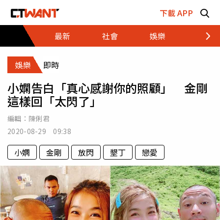
跳至主要內容區塊
下載 APP
最新
社會
娛樂
財經
娛樂
即時
小嫻告白「真心感謝你的照顧」 金剛
這樣回「太閃了」
編輯：
陳俐君
2020-08-29 09:38
小嫻
金剛
放閃
墾丁
戀愛