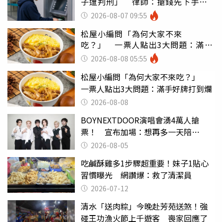
子遭判刑」 律師：搶錢先下手是
罪
2026-08-07 09:55
松屋小編問「為何大家不來
吃？」 一票人點出3大問題：滿手
好牌打到爛
2026-08-08 05:55
松屋小編問「為何大家不來吃？」
一票人點出3大問題：滿手好牌打到爛
2026-08-08
BOYNEXTDOOR演唱會湧4萬人搶
票！ 宣布加場：想再多一天陪
ONEDOOR
2026-08-05
吃鹹酥雞多1步驟超重要！妹子1貼心
習慣曝光 網讚爆：救了清潔員
2026-07-12
清水「送肉粽」今晚赴芳苑送煞！強
碰王功漁火節上千遊客 喪家回應了