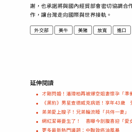
謝，也承諾將與國內經貿部會密切協調合
作，讓台灣走向國際與世界接軌。
外交部
美牛
美豬
放寬
進口
延伸閱讀
才剛閃婚！潘瑋柏再被爆空姐妻懷孕「準
《黑豹》男星查德威克病逝！享年43歲 
弟弟愛上嫂子！兄弟輪流睡「共侍一妻」 
網紅潔哥要生了！ 喜曝今剖腹喜迎「愛
更多最新熱門議題：中聯致癌油風暴