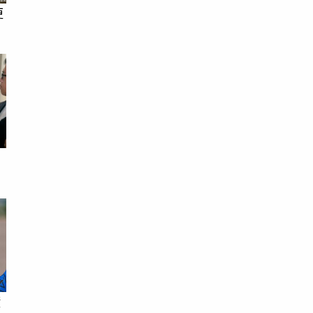
更
台
在
積