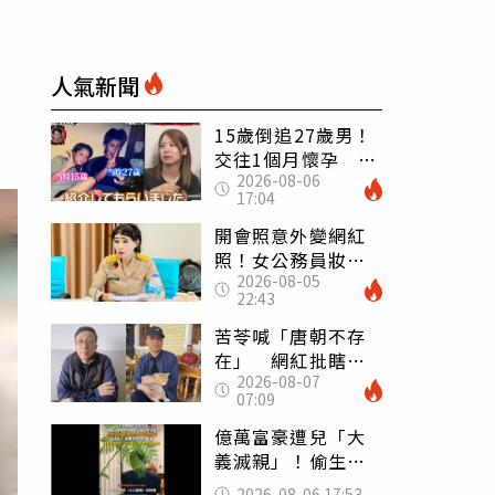
人氣新聞
15歲倒追27歲男！
交往1個月懷孕 36
2026-08-06
歲當阿嬤故事曝光
17:04
開會照意外變網紅
照！女公務員妝容
2026-08-05
掀2千則留言 本人
22:43
怒嗆：化妝有錯嗎
苦苓喊「唐朝不存
在」 網紅批瞎編
2026-08-07
歷史：李白、杜甫
07:09
用鮮卑文寫詩？
億萬富豪遭兒「大
義滅親」！偷生子
怕曝光 竟盜鄰居
2026-08-06 17:53