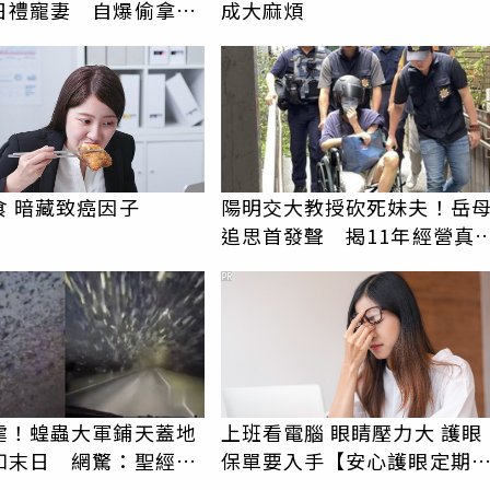
日禮寵妻 自爆偷拿百
成大麻煩
搞砸驚喜
食 暗藏致癌因子
陽明交大教授砍死妹夫！岳
追思首發聲 揭11年經營真
駁「爭產」
PR
虐！蝗蟲大軍鋪天蓋地
上班看電腦 眼睛壓力大 護眼
如末日 網驚：聖經十
保單要入手【安心護眼定期
睛險】