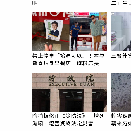
吧
二」生
萬現金
PR
禁止停車「始源可以」！本尊
三餐外
驚喜現身早餐店 鐵粉店長嚇
傻尖叫
院拍板修正《災防法》 增列
蝗害肆
海嘯、堰塞湖納法定災害
襲來宛
災