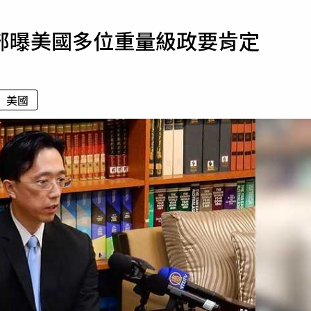
寵物
部曝美國多位重量級政要肯定
運勢
運動
梅酒
美國