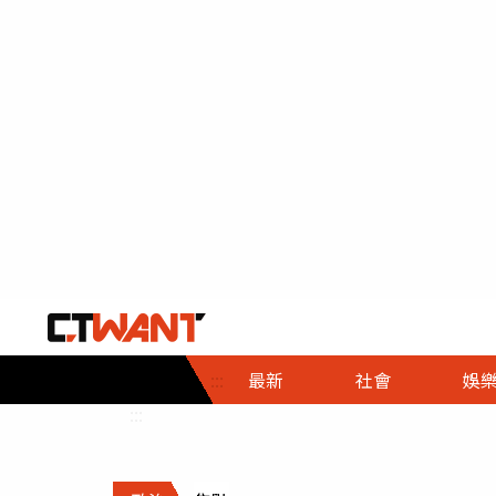
社會首頁
娛樂首頁
財經首頁
政
:::
最新
社會
娛
時事
即時
熱線
:::
直擊
大條
人物
調查
專題
３Ｃ