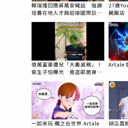
賴瑞隆回應蔣萬安喊話 強調
27歲Y
培養在地人才與迎接國際巨星
屍飯店
同等重要
中毒可
PR
億萬富豪遭兒「大義滅親」！
Arta
偷生子怕曝光 竟盜鄰居身份
辦假證落戶
PR
一起來玩 楓之谷世界 Artale
胡瓜靠