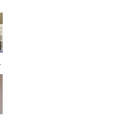
母
相
眼