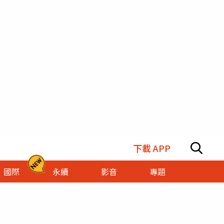
下載 APP
國際
永續
影音
專題