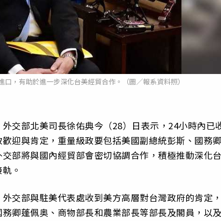
進口，有助於進一步深化台美經貿合作。（圖／報系資料照）
外交部北美司長徐佑典今（28）日表示，24小時內已
致歡迎與肯定，重量級政要包括美國副總統彭斯、國務
外交部將與國內經貿部會密切協調合作，積極推動深化
接軌。
，外交部與駐美代表處收到美方高層對台灣政府的肯定
國務卿蓬佩奥、商物部長和農業部長等部長及閣員，以