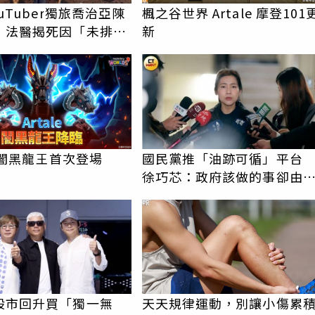
ouTuber獨旅喬治亞陳
楓之谷世界 Artale 摩登101
 法醫揭死因「未排除
新
能」
le 闇黑龍王首次登場
國民黨推「油跡可循」平
徐巧芯：政府該做的事卻由
野補破網
PR
股市回升買「獨一無
天天規律運動，別讓小傷累