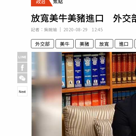
政治
焦點
人物
汽車
放寬美牛美豬進口 外交
專欄
房產新勢力
記者：
吳婉瑜
2020-08-29 12:45
外交部
美牛
美豬
放寬
進口
Next