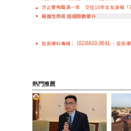
汐止警殉職滿一年 交往10年女友淚喊「
報復性熬夜 癌細胞數攀升
(02)6630-8641
投訴爆料專線：
、投訴
熱門推薦