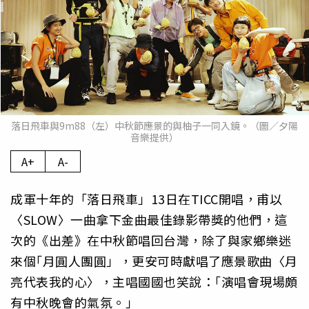
落日飛車與9m88（左）中秋節應景的與柚子一同入鏡。（圖／夕陽
音樂提供）
A+
A-
成軍十年的「落日飛車」13日在TICC開唱，甫以
〈SLOW〉一曲拿下金曲最佳錄影帶獎的他們，這
次的《出差》在中秋節唱回台灣，除了與家鄉樂迷
來個｢月圓人團圓」，更安可時獻唱了應景歌曲〈月
亮代表我的心〉，主唱國國也笑說：｢演唱會現場頗
有中秋晚會的氣氛。」