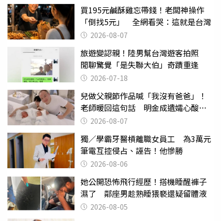
買195元鹹酥雞忘帶錢！老闆神操作
「倒找5元」 全網看哭：這就是台灣
2026-08-07
旅遊變認親！陸男幫台灣遊客拍照
閒聊驚覺「是失聯大伯」奇蹟重逢
2026-07-18
兒做父親節作品喊「我沒有爸爸」！
老師暖回這句話 明金成遺孀心酸惹
淚
2026-08-07
獨／學霸牙醫槓離職女員工 為3萬元
筆電互控侵占、誣告！他慘勝
2026-08-06
她公開恐怖飛行經歷！搭機睡醒褲子
濕了 鄰座男趁熟睡猥褻還疑留體液
2026-08-05