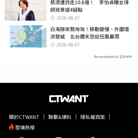
慈濟遭詐走10.6億！ 李怡貞曝女律
師背景提4疑點
2026-08-07
白海豚來勢洶洶！移動變慢、外圍環
流發威 北台週末恐迎狂風暴雨
2026-08-07
Recommended by
關於CTWANT
聯繫&爆料
隱私權政策
發燒熱搜