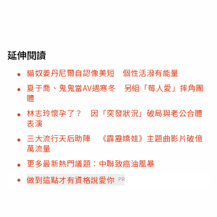
延伸閱讀
貓奴姜丹尼爾自認像美短 個性活潑有能量
夏于喬、鬼鬼當AV遇寒冬 另組「莓人愛」摔角團
體
林志玲懷孕了？ 因「突發狀況」破局與老公合體
表演
三大流行天后助陣 《霹靂嬌娃》主題曲影片破億
萬流量
更多最新熱門議題：中聯致癌油風暴
做到這點才有資格說愛你
PR