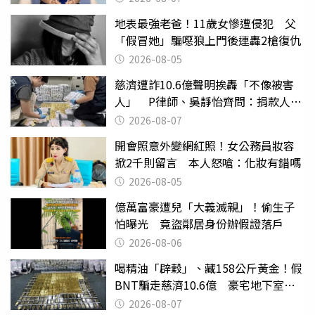
地表最強老爸！11歲女慘遭侵犯 父
「假冒她」騙噁狼上門後連轟2槍復仇
2026-08-05
慈濟遭詐10.6億聲明挨轟「不像被害
人」 P律師、吳靜怡齊問：捐款人有
權知道真相
2026-08-07
開會照意外變網紅照！女公務員妝容
掀2千則留言 本人怒嗆：化妝有錯嗎
2026-08-05
億萬富豪遭兒「大義滅親」！偷生子
怕曝光 竟盜鄰居身份辦假證落戶
2026-08-06
喝精油「辟穀」、藏158公斤黃金！假
BNT騙走慈濟10.6億 豪宅地下室竟
挖出乾鮑金庫
2026-08-07