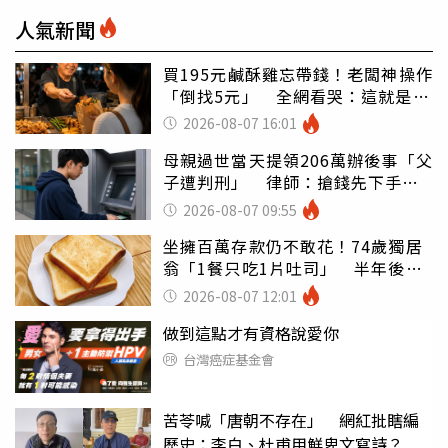
人氣新聞
買195元鹹酥雞忘帶錢！老闆神操作
「倒找5元」 全網看哭：這就是台
灣
2026-08-07 16:01
母親過世當天提領206萬辦後事「父
子遭判刑」 律師：搶錢先下手是
罪
2026-08-07 09:55
坐擁百萬存款仍不敢花！74歲獨居
翁「1餐只吃1片吐司」 半年後暴
瘦嚇壞女兒
2026-08-07 12:01
做到這點才有資格說愛你
台灣癌症基金會
苦苓喊「唐朝不存在」 網紅批瞎編
歷史：李白、杜甫用鮮卑文寫詩？