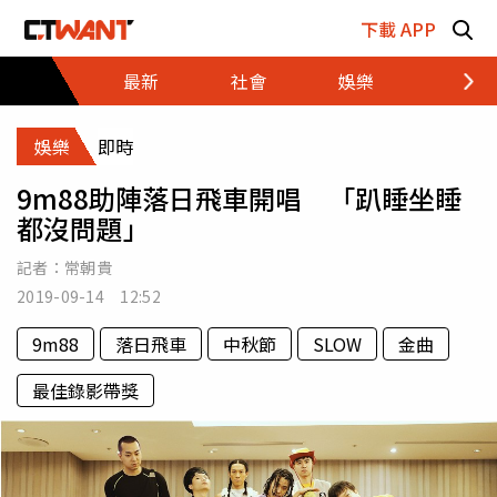
跳至主要內容區塊
下載 APP
最新
社會
娛樂
財經
娛樂
即時
9m88助陣落日飛車開唱 「趴睡坐睡
都沒問題」
記者：
常朝貴
2019-09-14 12:52
9m88
落日飛車
中秋節
SLOW
金曲
最佳錄影帶獎