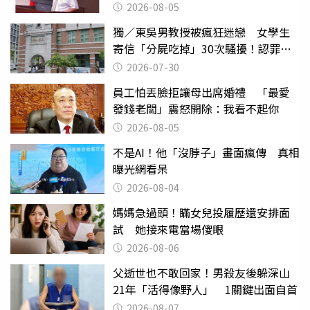
2026-08-05
獨／東吳男教授被瘋狂迷戀 女學生
寄信「分屍吃掉」30次騷擾！認罪免
關
2026-07-30
員工怕丟臉拒讓母出席婚禮 「最愛
發錢老闆」震怒開除：我看不起你
2026-08-05
不是AI！他「沒脖子」畫面瘋傳 真相
曝光網看呆
2026-08-04
媽媽急過頭！瞞女兒投履歷還安排面
試 她接來電當場傻眼
2026-08-06
父逝世也不敢回家！男殺友後躲深山
21年「活得像野人」 1關鍵出面自首
2026-08-07