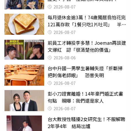
2026-08-07
每月退休金逾3萬！74歲獨居翁怕花完
121萬存款「1餐只吃1片吐司」 半年
後暴瘦嚇壞女兒
2026-08-07
前員工才轉投李多慧！Joeman再談建
文爆紅 認「很清楚他的價值」
2026-08-06
台中升國一男學生暑輔失控「折斷掃
把刺傷老師眼」 恐害失明
2026-08-07
彭小刀證實離婚！14年豪門婚正式畫
句點 親曝：我們還是家人
2026-08-07
台大教授性騷擾2女研究生！不服解聘
2年爭4年 結局出爐