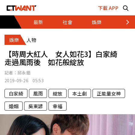
跳至主要內容區塊
下載 APP
最新
社會
娛樂
財經
娛樂
人物
【時周大紅人 女人如花3】白家綺
走過風雨後 如花般綻放
記者：
邱永鍇
2019-09-26 05:53
白家綺
風雨
綻放
本土劇
正能量女神
婚姻
吳東諺
幸福