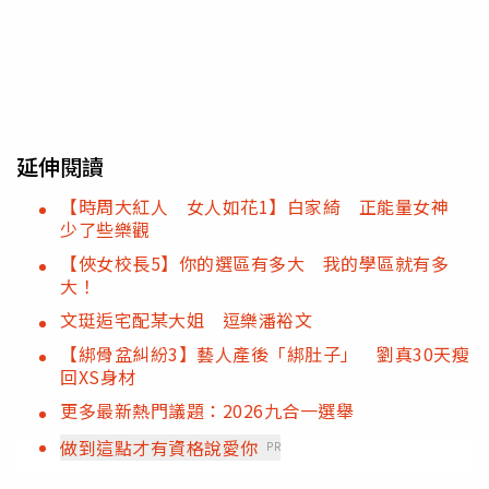
延伸閱讀
【時周大紅人 女人如花1】白家綺 正能量女神
少了些樂觀
【俠女校長5】你的選區有多大 我的學區就有多
大！
文珽逅宅配某大姐 逗樂潘裕文
【綁骨盆糾紛3】藝人產後「綁肚子」 劉真30天瘦
回XS身材
更多最新熱門議題：2026九合一選舉
做到這點才有資格說愛你
PR