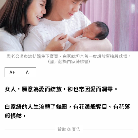
與老公吳東諺結婚生下寶寶，白家綺坦言曾一度想放棄這段感情。
（圖／翻攝白家綺臉書）
A+
A-
女人，願意為愛而綻放，卻也常因愛而凋零。
白家綺的人生流轉了幾圈，有花漾般奪目、有花落
般悵然，