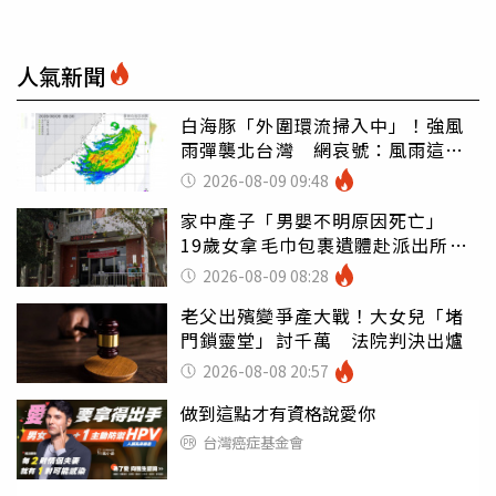
人氣新聞
白海豚「外圍環流掃入中」！強風
雨彈襲北台灣 網哀號：風雨這麼
大還不放假
2026-08-09 09:48
家中產子「男嬰不明原因死亡」
19歲女拿毛巾包裹遺體赴派出所報
案
2026-08-09 08:28
老父出殯變爭產大戰！大女兒「堵
門鎖靈堂」討千萬 法院判決出爐
2026-08-08 20:57
做到這點才有資格說愛你
台灣癌症基金會