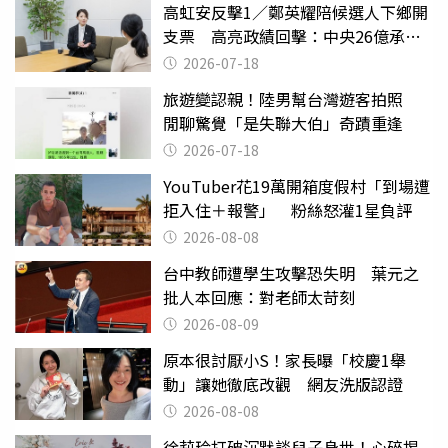
高虹安反擊1／鄭英耀陪候選人下鄉開
支票 高亮政績回擊：中央26億承諾
跳票
2026-07-18
旅遊變認親！陸男幫台灣遊客拍照
閒聊驚覺「是失聯大伯」奇蹟重逢
2026-07-18
YouTuber花19萬開箱度假村「到場遭
拒入住＋報警」 粉絲怒灌1星負評
2026-08-08
台中教師遭學生攻擊恐失明 葉元之
批人本回應：對老師太苛刻
2026-08-09
原本很討厭小S！家長曝「校慶1舉
動」讓她徹底改觀 網友洗版認證
2026-08-08
徐莉玲打破沉默談兒子身世！心碎揭