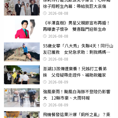
徐子翔輕生內幕：帶給我巨大哀傷
2026-08-08
《半澤直樹》男星父親節宣布再婚！
再曝妻子懷孕 雙喜臨門迎新生命
2026-08-08
55歲女攀「八大秀」失聯4天！同行山
友已獲救 女兒急求助：剩我媽媽還
沒找到
2026-08-08
澎湖13孩傳遭棄養！兄姊打工養弟
妹 父母疑帶走證件、補助款離家
2026-08-09
強風豪雨！颱風白海豚不登陸仍影響
大 12縣市豪、大雨特報
2026-08-09
飛機餐發這果汁爆「廁所之亂」？乘