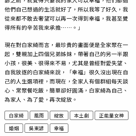
諺之前，就覺得只要我的家人可以幸福，他們都過
他們自己想過的生活就好了，所以我等了好久，我
從來都不敢去奢望可以再一次得到幸福，我甚至覺
得所有的辛苦我來承擔……。」
現在對白家綺而言，最珍貴的畫面便是全家聚在一
起，雙親加上四個兄弟姊妹，帶著自己的另一半跟
小孩，很美、很得來不易，尤其是曾經對愛失望、
自我放逐的白家綺來說，「幸福」很久沒出現在自
己的人生選項裡，而現在，全家人有個群組每天談
心、常聚餐吃飯，簡單卻好圓滿，白家綺為自己、
為家人、為了愛，再次綻放。
白家綺
風雨
綻放
本土劇
正能量女神
婚姻
吳東諺
幸福