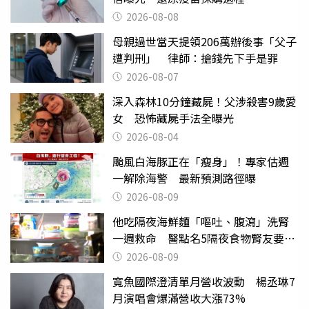
2026-08-08
母親過世當天提領206萬辦後事「父子
遭判刑」 律師：搶錢先下手是罪
2026-08-07
深入森林10分鐘藏屍！父涉殺害9歲愛
女 恐怖藏屍手法全曝光
2026-08-04
颱風白海豚正在「瘦身」！專家估週
一解除海警 最新預測路徑曝
2026-08-09
他吃隔夜海鮮麵「嘔吐、腹瀉」洗腎
一週救命 醫點名5隔夜食物腎友要注
意
2026-08-09
寬魚國際澄清單月營收波動 楊丞琳7
月演唱會爆滿營收大漲73%