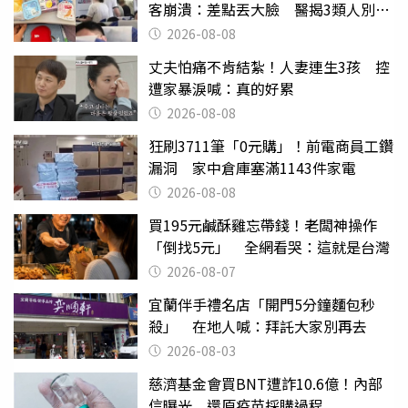
客崩潰：差點丟大臉 醫揭3類人別亂
喝
2026-08-08
丈夫怕痛不肯結紮！人妻連生3孩 控
遭家暴淚喊：真的好累
2026-08-08
狂刷3711筆「0元購」！前電商員工鑽
漏洞 家中倉庫塞滿1143件家電
2026-08-08
買195元鹹酥雞忘帶錢！老闆神操作
「倒找5元」 全網看哭：這就是台灣
2026-08-07
宜蘭伴手禮名店「開門5分鐘麵包秒
殺」 在地人喊：拜託大家別再去
2026-08-03
慈濟基金會買BNT遭詐10.6億！內部
信曝光 還原疫苗採購過程