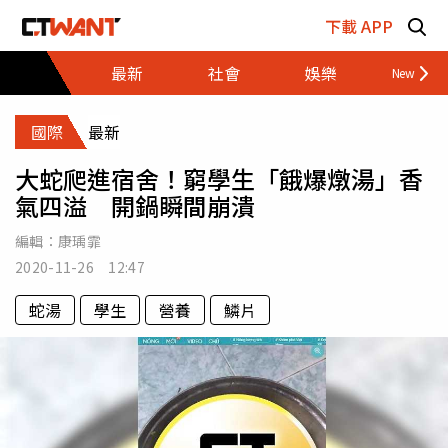
跳至主要內容區塊
下載 APP
最新
社會
娛樂
財經
國際
最新
大蛇爬進宿舍！窮學生「餓爆燉湯」香
氣四溢 開鍋瞬間崩潰
編輯：
康瑀霏
2020-11-26 12:47
蛇湯
學生
營養
鱗片