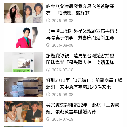
謝金燕父凌晨突發文思念爸爸豬哥
亮 「1標籤」藏洋蔥
2026-08-08
《半澤直樹》男星父親節宣布再婚！
再曝妻子懷孕 雙喜臨門迎新生命
2026-08-08
旅遊變認親！陸男幫台灣遊客拍照
閒聊驚覺「是失聯大伯」奇蹟重逢
2026-07-18
狂刷3711筆「0元購」！前電商員工鑽
漏洞 家中倉庫塞滿1143件家電
2026-08-08
吳宗憲突認離婚12年 起底「正牌憲
嫂」張葳葳當年隱婚內幕
2026-07-19