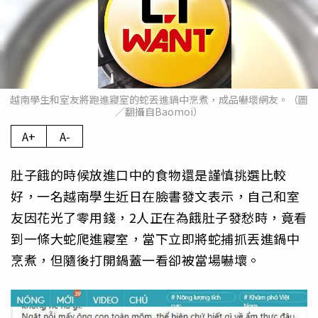
越南學生和室友將跑進寢室的蛇丟進鍋中烹煮，成品嚇壞網友。（圖
／翻攝自Baomoi）
A+
A-
肚子餓的時候放進口中的食物還是謹慎挑選比較
好，一名越南學生近日在臉書發文表示，自己和室
友因花光了零用錢，2人正在為餓肚子發愁時，竟看
到一條大蛇爬進寢室，當下立即將蛇捕抓丟進鍋中
烹煮，但隨後打開鍋蓋一看卻被當場嚇壞。