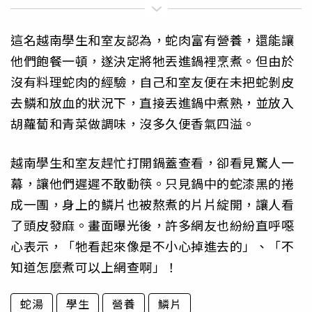
這名越南學生和室友認為，蛇肉富有營養，還能讓
他們飽餐一頓，遂決定將牠丟進鍋裡烹煮。但由於
沒有料理蛇肉的經驗，自己和室友便在未把蛇剝皮
去鱗和放血的狀況下，直接丟進鍋中煮熟，並放入
胡蘿蔔和青菜做調味，沒多久便香氣四溢。
越南學生和室友趕忙打開鍋蓋查看，卻看見驚人一
幕，讓他們遲遲不敢動筷。只見鍋中的蛇漆黑的捲
成一團，身上的鱗片也被熬煮的片片綻開，讓人看
了頭皮發麻。畫面曝光後，許多網友也紛紛直呼噁
心表示，「牠看起來像是不小心掉進去的」、「不
知道怎麼煮可以上網查啊」！
蛇湯
學生
營養
鱗片