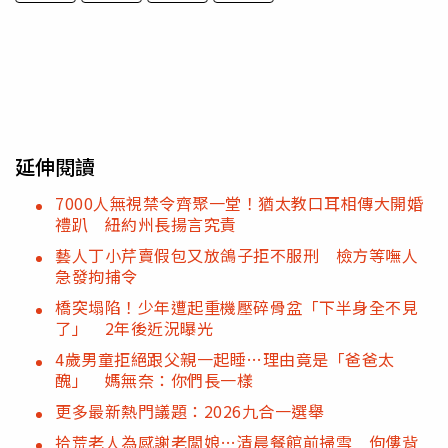
延伸閱讀
7000人無視禁令齊聚一堂！猶太教口耳相傳大開婚
禮趴 紐約州長揚言究責
藝人丁小芹賣假包又放鴿子拒不服刑 檢方等嘸人
急發拘捕令
橋突塌陷！少年遭起重機壓碎骨盆「下半身全不見
了」 2年後近況曝光
4歲男童拒絕跟父親一起睡…理由竟是「爸爸太
醜」 媽無奈：你們長一樣
更多最新熱門議題：2026九合一選舉
拾荒老人為感謝老闆娘…清晨餐館前掃雪 佝僂背