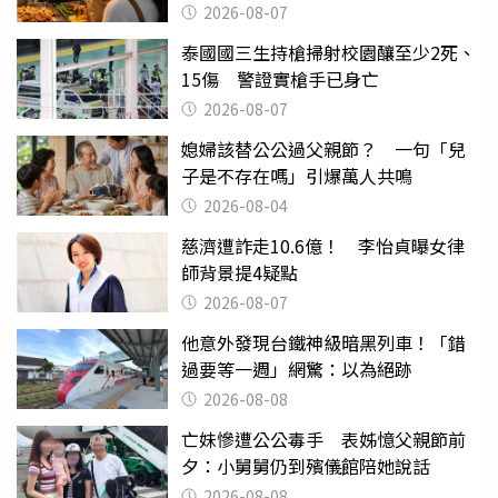
2026-08-07
泰國國三生持槍掃射校園釀至少2死、
15傷 警證實槍手已身亡
2026-08-07
媳婦該替公公過父親節？ 一句「兒
子是不存在嗎」引爆萬人共鳴
2026-08-04
慈濟遭詐走10.6億！ 李怡貞曝女律
師背景提4疑點
2026-08-07
他意外發現台鐵神級暗黑列車！「錯
過要等一週」網驚：以為絕跡
2026-08-08
亡妹慘遭公公毒手 表姊憶父親節前
夕：小舅舅仍到殯儀館陪她說話
2026-08-08