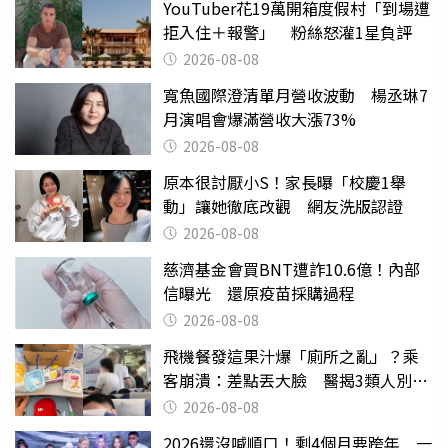
YouTuber花19萬開箱度假村「到場遭
拒入住＋報警」 粉絲怒灌1星負評
2026-08-08
寬魚國際澄清單月營收波動 楊丞琳7
月演唱會爆滿營收大漲73%
2026-08-08
原本很討厭小S！家長曝「校慶1舉
動」讓她徹底改觀 網友洗版認證
2026-08-08
慈濟基金會買BNT遭詐10.6億！內部
信曝光 還原疫苗採購過程
2026-08-08
飛機餐發這果汁爆「廁所之亂」？乘
客崩潰：差點丟大臉 醫揭3類人別亂
喝
2026-08-08
2026還沒喊順口！剩4個月要跨年 一