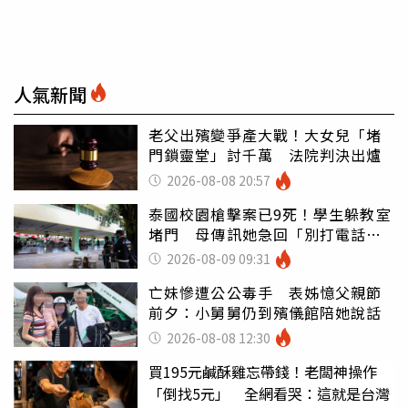
人氣新聞
老父出殯變爭產大戰！大女兒「堵
門鎖靈堂」討千萬 法院判決出爐
2026-08-08 20:57
泰國校園槍擊案已9死！學生躲教室
堵門 母傳訊她急回「別打電話怕
鈴響」
2026-08-09 09:31
亡妹慘遭公公毒手 表姊憶父親節
前夕：小舅舅仍到殯儀館陪她說話
2026-08-08 12:30
買195元鹹酥雞忘帶錢！老闆神操作
「倒找5元」 全網看哭：這就是台灣