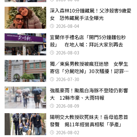
深入森林10分鐘藏屍！父涉殺害9歲愛
女 恐怖藏屍手法全曝光
2026-08-04
宜蘭伴手禮名店「開門5分鐘麵包秒
殺」 在地人喊：拜託大家別再去
2026-08-03
獨／東吳男教授被瘋狂迷戀 女學生
寄信「分屍吃掉」30次騷擾！認罪免
關
2026-07-30
強風豪雨！颱風白海豚不登陸仍影響
大 12縣市豪、大雨特報
2026-08-09
陽明交大教授砍死妹夫！岳母追思首
發聲 揭11年經營真相駁「爭產」
2026-08-02