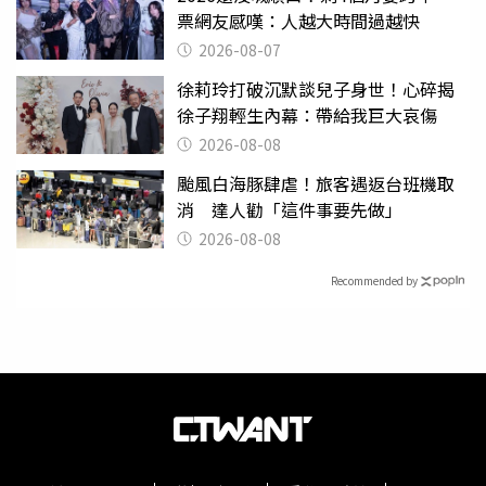
票網友感嘆：人越大時間過越快
2026-08-07
徐莉玲打破沉默談兒子身世！心碎揭
徐子翔輕生內幕：帶給我巨大哀傷
2026-08-08
颱風白海豚肆虐！旅客遇返台班機取
消 達人勸「這件事要先做」
2026-08-08
Recommended by