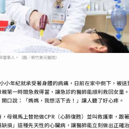
，非當事人。（圖／新竹東元醫院）
，小小年紀就承受著身體的病痛，日前在家中倒下，被送
母親第一時間急救得當，讓急診的醫師能順利救回女童
，開口說：「媽媽，我想活下去！」讓人聽了好心疼。
，母親馬上替她做CPR（心肺復甦）並叫救護車，跟
膈缺損」這種先天性的心臟病，讓醫師能立刻做出正確