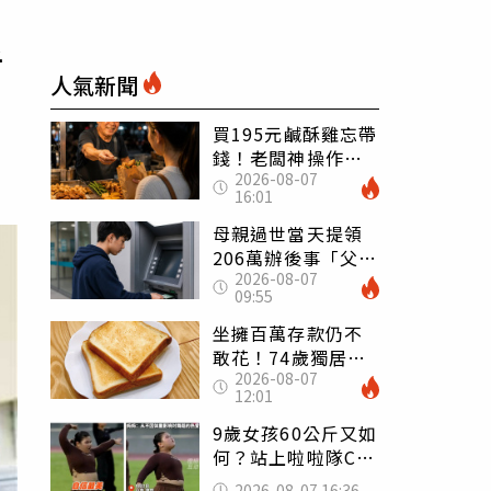
活
人氣新聞
買195元鹹酥雞忘帶
錢！老闆神操作
2026-08-07
「倒找5元」 全網
16:01
看哭：這就是台灣
母親過世當天提領
206萬辦後事「父子
2026-08-07
遭判刑」 律師：
09:55
搶錢先下手是罪
坐擁百萬存款仍不
敢花！74歲獨居翁
2026-08-07
「1餐只吃1片吐
12:01
司」 半年後暴瘦
嚇壞女兒
9歲女孩60公斤又如
何？站上啦啦隊C位
驚艷全場 千萬網
2026-08-07 16:36