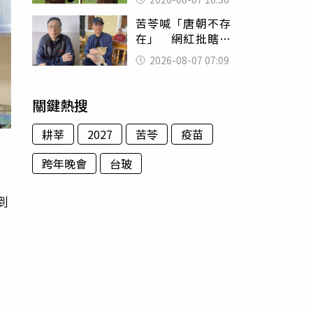
友被圈粉
苦苓喊「唐朝不存
在」 網紅批瞎編
歷史：李白、杜甫
2026-08-07 07:09
用鮮卑文寫詩？
關鍵熱搜
耕莘
2027
苦苓
疫苗
跨年晚會
台玻
到
。
著
治