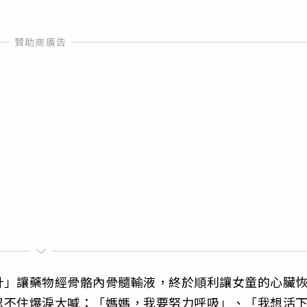
針」讓藥物經骨骼內骨髓輸液，終於順利讓女童的心臟
忍不住爆淚大喊：「媽媽，我要努力呼吸」、「我想活