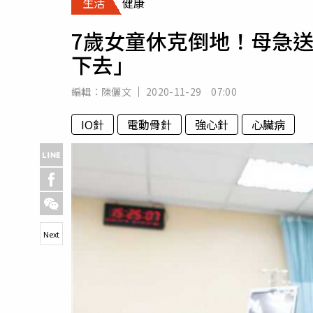
生活
健康
人物
汽車
7歲女童休克倒地！母急
專欄
下去」
房產新勢力
編輯：
陳儷文
2020-11-29 07:00
IO針
電動骨針
強心針
心臟病
Next