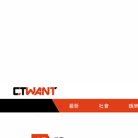
社會首頁
娛樂首頁
財經首頁
政
:::
最新
社會
娛
時事
即時
熱線
:::
直擊
大條
人物
調查
專題
３Ｃ