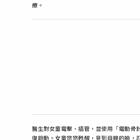
療。
醫生對女童電擊、插管，並使用「電動骨
復跳動。女童悠悠甦醒，見到母親的臉，