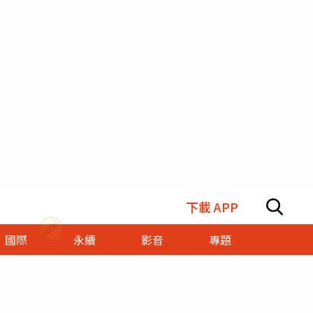
下載 APP
國際
永續
影音
專題