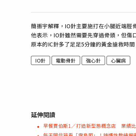
簡振宇解釋，IO針主要施打在小腿近端脛
他表示，IO針雖然需要先穿過骨頭，但傷
原本的IC針多了足足5分鐘的黃金搶救時間
IO針
電動骨針
強心針
心臟病
延伸閱讀
早餐賈伯斯1／打造新型態概念店 業績
每天開信箱看「露鳥照」！辣媽性教練揭