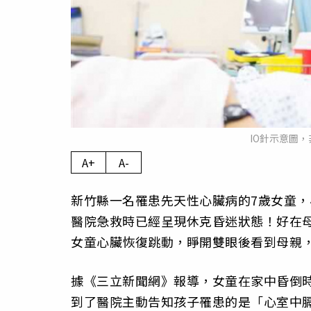
IO針示意圖
A+
A-
新竹縣一名罹患先天性心臟病的7歲女童
醫院急救時已經呈現休克昏迷狀態！好在
女童心臟恢復跳動，睜開雙眼後看到母親
據《三立新聞網》報導，女童在家中昏倒時
到了醫院主動告知孩子罹患的是「心室中