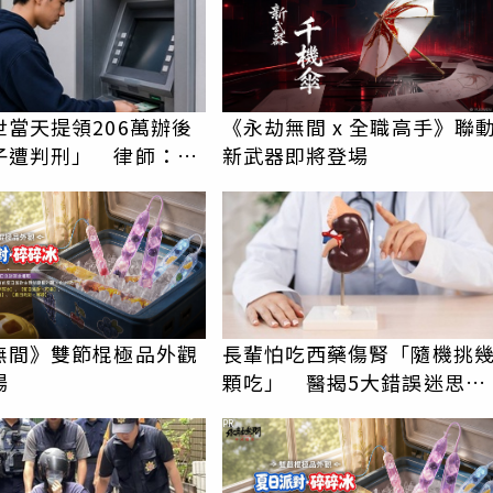
世當天提領206萬辦後
《永劫無間 x 全職高手》聯
子遭判刑」 律師：搶
新武器即將登場
手是罪
無間》雙節棍極品外觀
長輩怕吃西藥傷腎「隨機挑
場
顆吃」 醫揭5大錯誤迷思恐
走向洗腎
PR