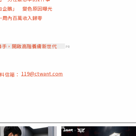
白企鵝」 變色原因曝光
一周內百萬收入歸零
」聯手，開啟高階養膚新世代
PR
119@ctwant.com
爆料信箱：
PR