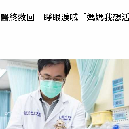
寵物
送醫終救回 睜眼淚喊「媽媽我想
運勢
運動
梅酒