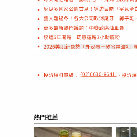
厄瓜多國家公園首見！導遊目睹「罕見全
藝人難過冬！各大公司取消尾牙 郭子乾
更多最新熱門議題：中聯致癌油風暴
睽違6年開唱 周蕙連唱3小時寵粉
2026美肌新趨勢「外泌體＋矽谷電波X
(02)6630-8641
投訴爆料專線：
、投訴
熱門推薦