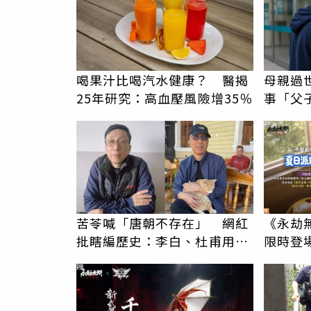
喝果汁比喝汽水健康？ 醫揭
母親過
25年研究：高血壓風險增35％
事「父
錢先下
PR
苦苓喊「唐朝不存在」 網紅
《永劫
批瞎編歷史：李白、杜甫用鮮
限時登
卑文寫詩？
PR