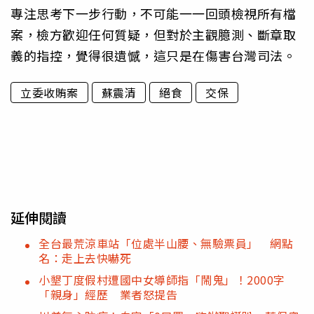
專注思考下一步行動，不可能一一回頭檢視所有檔
案，檢方歡迎任何質疑，但對於主觀臆測、斷章取
義的指控，覺得很遺憾，這只是在傷害台灣司法。
立委收賄案
蘇震清
絕食
交保
延伸閱讀
全台最荒涼車站「位處半山腰、無驗票員」 網點
名：走上去快嚇死
小墾丁度假村遭國中女導師指「鬧鬼」！2000字
「親身」經歷 業者怒提告