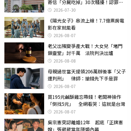
寄信「分屍吃掉」30次騷擾！認罪免
關
2026-07-30
《陽光女子》串流上線！7.7億票房電
影在家就能看
2026-08-07
老父出殯變爭產大戰！大女兒「堵門
鎖靈堂」討千萬 法院判決出爐
2026-08-08
母親過世當天提領206萬辦後事「父子
遭判刑」 律師：搶錢先下手是罪
2026-08-07
買195元鹹酥雞忘帶錢！老闆神操作
「倒找5元」 全網看哭：這就是台灣
2026-08-07
吳宗憲突認離婚12年 起底「正牌憲
嫂」張葳葳當年隱婚內幕