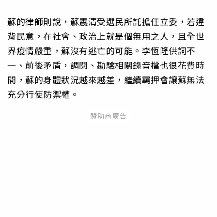
蘇的律師則說，蘇震清受選民所託擔任立委，若違
背民意，在社會、政治上就是個無用之人，且全世
界疫情嚴重，蘇沒有逃亡的可能。李恆隆供詞不
一、前後矛盾，調閱、勘驗相關錄音檔也很花費時
間，蘇的身體狀況越來越差，繼續羈押會讓蘇無法
充分行使防禦權。