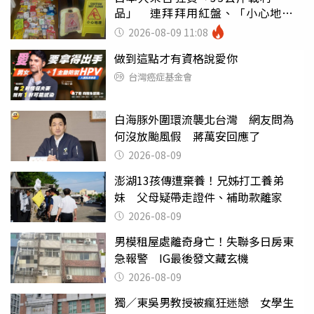
品」 連拜拜用紅盤、「小心地
滑」告示牌也帶回家
2026-08-09 11:08
做到這點才有資格說愛你
台灣癌症基金會
白海豚外圍環流襲北台灣 網友問為
何沒放颱風假 蔣萬安回應了
2026-08-09
澎湖13孩傳遭棄養！兄姊打工養弟
妹 父母疑帶走證件、補助款離家
2026-08-09
男模租屋處離奇身亡！失聯多日房東
急報警 IG最後發文藏玄機
2026-08-09
獨／東吳男教授被瘋狂迷戀 女學生