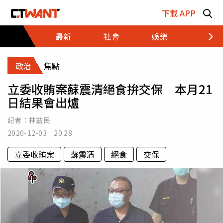
跳至主要內容區塊
下載 APP
最新
社會
娛樂
財經
政治
焦點
立委收賄案蘇震清絕食拚交保 本月21
日結果會出爐
記者：
林益民
2020-12-03 20:28
立委收賄案
蘇震清
絕食
交保