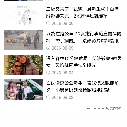
三颱又來了「琵鷺」最新生成！白海
豚影響未完 2地達停班課標準
2026-08-09
以為在搭公車？2女拖行李箱直闖停機
坪「揮手攔機」 荒謬影片曝網傻眼
2026-08-09
深入森林10分鐘藏屍！父涉殺害9歲愛
女 恐怖藏屍手法全曝光
2026-08-04
亡妹慘遭公公毒手 表姊憶父親節前
夕：小舅舅仍到殯儀館陪她說話
2026-08-08
Recommended by