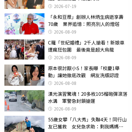
2026-07-19
「永和豆漿」創辦人林炳生病逝享壽
70歲 業界追憶：照亮別人的燈塔
2026-08-09
C羅「世紀婚禮」2千人搶看！新娘車
遭瘋狂包圍 最後竟是超大烏龍
2026-08-09
原本很討厭小S！家長曝「校慶1舉
動」讓她徹底改觀 網友洗版認證
2026-08-08
漢光演習驚魂！20多枚105榴砲彈滾落
水溝 軍警急封鎖搶運
2026-08-09
55歲女攀「八大秀」失聯4天！同行山
友已獲救 女兒急求助：剩我媽媽還