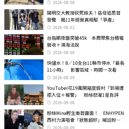
沒找到
2026-08-08
陽明交大教授砍死妹夫！岳母追思首
發聲 揭11年經營真相駁「爭產」
2026-08-02
台指期夜盤突破45k 本周聚焦台積電
營收＋鴻海法說
2026-08-09
快儲水！8／10全台11縣市停水「最長
11小時」 影響區域、時間一次看
2026-08-09
YouTuber花19萬開箱度假村「到場遭
拒入住＋報警」 粉絲怒灌1星負評
2026-08-08
粉絲Mina輕生後首露面！ ENHYPEN
西村力演唱會「狀態超好」喊話粉
絲：我們心意相通
2026-08-09