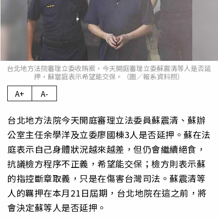
台北地方法院審理立委收賄案，今天開庭審理立委蘇震清等人是否延
押，蘇當庭表示希望能交保。（圖／報系資料照）
A+
A-
台北地方法院今天開庭審理立法委員蘇震清、蘇辦
公室主任余學洋及立委廖國棟3人是否延押。蘇在法
庭表示自己身體狀況越來越差，但仍會繼續絕食，
抗議檢方程序不正義，希望能交保；檢方則表示蘇
的指控斷章取義，只是在傷害台灣司法。蘇震清等
人的羈押在本月21日屆期，台北地院在這之前，將
會決定蘇等人是否延押。