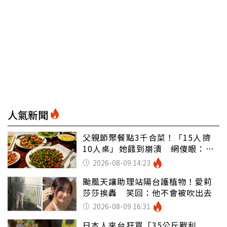
人氣新聞
父親節聚餐點3千合菜！「15人擠
10人桌」她餓到崩潰 網傻眼：讓
店家看笑話
2026-08-09 14:23
颱風天讓助理站陽台護植物！愛莉
莎莎挨轟 笑回：他不會被吹出去
2026-08-09 16:31
日本人來台狂買「35公斤戰利