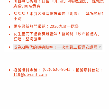
川普無心防疫！白宮「0口罩」嗨辦聖誕趴 蓬佩奧
廣邀900名貴賓
嗡嗡嗡！印度客機連慘被蜜蜂「附體」 延誤航班1
小時
更多最新熱門議題：2026九合一選舉
女生產完下體飄臭雞蛋味！醫驚見「紗布留體內」
狂嘔：整塊發黑
成為AI時代的道德駭客！一次拿到三張資安證照
PR
(02)6630-8641
投訴爆料專線：
、投訴爆料信箱：
119@ctwant.com