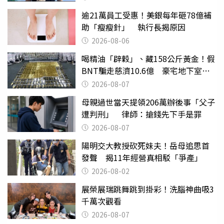
逾21萬員工受惠！美銀每年砸78億補
助「瘦瘦針」 執行長揭原因
2026-08-06
喝精油「辟穀」、藏158公斤黃金！假
BNT騙走慈濟10.6億 豪宅地下室竟
挖出乾鮑金庫
2026-08-07
母親過世當天提領206萬辦後事「父子
遭判刑」 律師：搶錢先下手是罪
2026-08-07
陽明交大教授砍死妹夫！岳母追思首
發聲 揭11年經營真相駁「爭產」
2026-08-02
展榮展瑞跳舞跳到掛彩！洗腦神曲吸3
千萬次觀看
2026-08-07