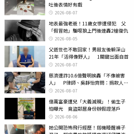
吐後表情好有戲
2026-08-07
地表最強老爸！11歲女慘遭侵犯 父
「假冒她」騙噁狼上門後連轟2槍復仇
2026-08-05
父逝世也不敢回家！男殺友後躲深山
21年「活得像野人」 1關鍵出面自首
2026-08-07
慈濟遭詐10.6億聲明挨轟「不像被害
人」 P律師、吳靜怡齊問：捐款人有
權知道真相
2026-08-07
億萬富豪遭兒「大義滅親」！偷生子
怕曝光 竟盜鄰居身份辦假證落戶
2026-08-06
她公開恐怖飛行經歷！搭機睡醒褲子