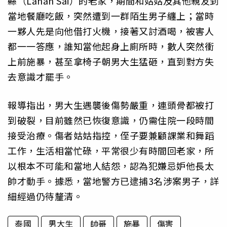
縣（Lahan Sai）的老家，期間和姑姑及其他親友到
當地餐廳吃飯，突然遭到一群陌生男子纏上；當時
一夥人先是向他借打火機，接著又討酒喝，被害人
都一一答應，誰知當他起身上廁所時，數人突然衝
上前施暴，甚至拿椅子朝男大生猛砸，直到對方失
去意識才罷手。
報導指出，男大生遇襲後傷勢嚴重，連頭骨都被打
到破裂，目前雖然已恢復意識，仍需住院一段時間
接受治療。傷者姑姑指控，侄子要兼顧課業和舞蹈
工作，生活相當忙碌，平常很少有時間回老家，所
以根本不可能和當地人結怨，認為犯嫌忌妒他長太
帥才動手。據悉，當地警方已逮捕3名涉案男子，詳
細經過仍待釐清。
泰國
男大生
帥哥
施暴
傷害