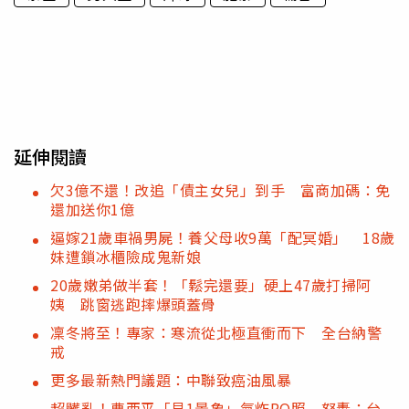
延伸閱讀
欠3億不還！改追「債主女兒」到手 富商加碼：免
還加送你1億
逼嫁21歲車禍男屍！養父母收9萬「配冥婚」 18歲
妹遭鎖冰櫃險成鬼新娘
20歲嫩弟做半套！「鬆完還要」硬上47歲打掃阿
姨 跳窗逃跑摔爆頭蓋骨
凜冬將至！專家：寒流從北極直衝而下 全台納警
戒
更多最新熱門議題：中聯致癌油風暴
超髒亂！曹西平「見1景象」氣炸PO照 怒轟：台