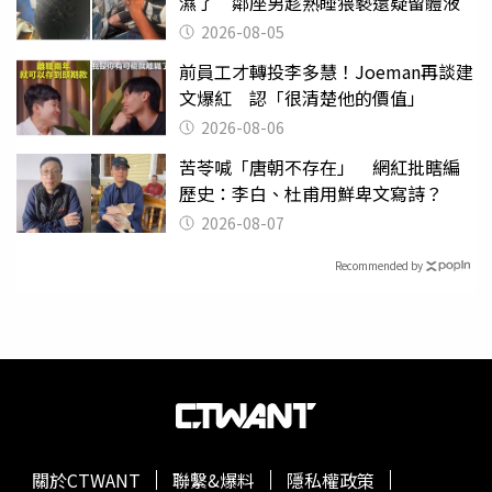
濕了 鄰座男趁熟睡猥褻還疑留體液
2026-08-05
前員工才轉投李多慧！Joeman再談建
文爆紅 認「很清楚他的價值」
2026-08-06
苦苓喊「唐朝不存在」 網紅批瞎編
歷史：李白、杜甫用鮮卑文寫詩？
2026-08-07
Recommended by
關於CTWANT
聯繫&爆料
隱私權政策