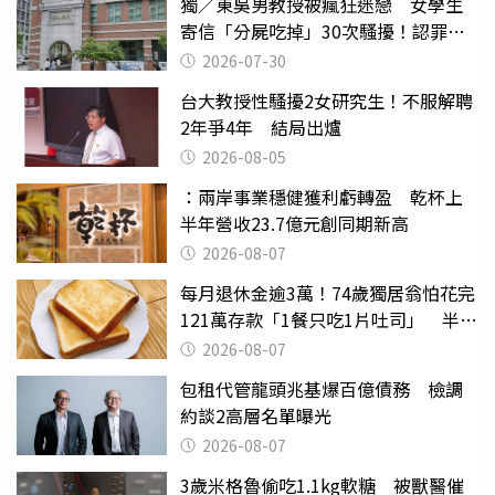
獨／東吳男教授被瘋狂迷戀 女學生
寄信「分屍吃掉」30次騷擾！認罪免
關
2026-07-30
台大教授性騷擾2女研究生！不服解聘
2年爭4年 結局出爐
2026-08-05
：兩岸事業穩健獲利虧轉盈 乾杯上
半年營收23.7億元創同期新高
2026-08-07
每月退休金逾3萬！74歲獨居翁怕花完
121萬存款「1餐只吃1片吐司」 半年
後暴瘦嚇壞女兒
2026-08-07
包租代管龍頭兆基爆百億債務 檢調
約談2高層名單曝光
2026-08-07
3歲米格魯偷吃1.1kg軟糖 被獸醫催