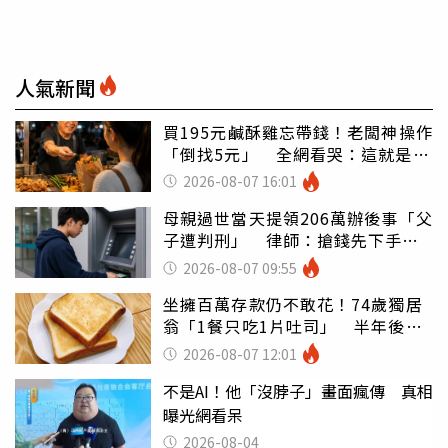
人氣新聞
買195元鹹酥雞忘帶錢！老闆神操作
「倒找5元」 全網看哭：這就是台
灣
2026-08-07 16:01
母親過世當天提領206萬辦後事「父
子遭判刑」 律師：搶錢先下手是
罪
2026-08-07 09:55
坐擁百萬存款仍不敢花！74歲獨居
翁「1餐只吃1片吐司」 半年後暴
瘦嚇壞女兒
2026-08-07 12:01
不是AI！他「沒脖子」畫面瘋傳 真相
曝光網看呆
2026-08-04