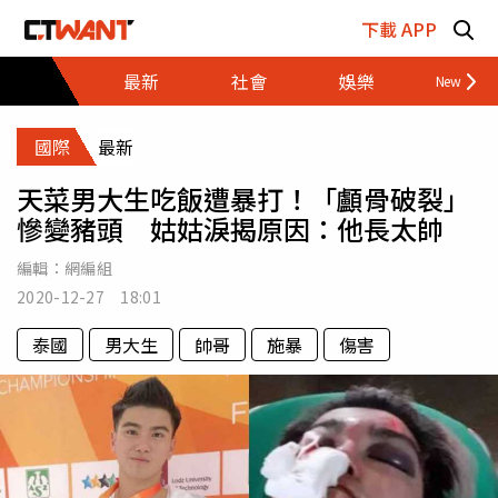
跳至主要內容區塊
下載 APP
最新
社會
娛樂
財經
國際
最新
天菜男大生吃飯遭暴打！「顱骨破裂」
慘變豬頭 姑姑淚揭原因：他長太帥
編輯：
網編組
2020-12-27 18:01
泰國
男大生
帥哥
施暴
傷害