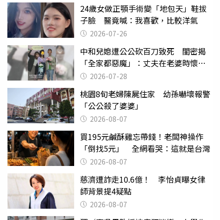
24歲女做正顎手術變「地包天」鞋拔
子臉 醫竟喊：我喜歡，比較洋氣
2026-07-26
中和兒媳遭公公砍百刀致死 閨密揭
「全家都惡魔」：丈夫在老婆時懷孕
摔東西
2026-07-28
桃園8旬老婦陳屍住家 幼孫嚇壞報警
「公公殺了婆婆」
2026-08-07
買195元鹹酥雞忘帶錢！老闆神操作
「倒找5元」 全網看哭：這就是台灣
2026-08-07
慈濟遭詐走10.6億！ 李怡貞曝女律
師背景提4疑點
2026-08-07