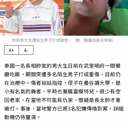
帥氣男大生遭陌生男子打成豬頭。（圖／翻攝自曼谷郵報）
A+
A-
泰國一名長相帥氣的男大生日前在武里喃府一間餐
廳吃飯，期間突遭多名陌生男子打成重傷，目前仍
在治療中。傷者姑姑指控，侄子在曼谷讀大學，是
小有名氣的舞者，平時也兼職當模特兒，很少有空
回老家，在當地不可能有仇家，懷疑是長太帥才會
被打。事後，當地警方已將3名犯嫌傳喚到案，詳細
動機仍待釐清。