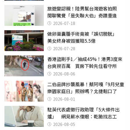
旅遊變認親！陸男幫台灣遊客拍照
閒聊驚覺「是失聯大伯」奇蹟重逢
2026-07-18
做卵巢囊腫手術竟被「誤切膀胱」
美女終身被毀獲賠5.5億
2026-07-28
香港盜刷手1／抽成45%！港男3度來
台爽撈百萬 買房下斡先住看守所
2026-08-06
二伯品牌抄襲風暴！蔡阿嘎「9月兒童
樂園家庭日」照辦嗎？北捷鬆口了
2026-08-01
駐英代表處徵行政助理「5大條件出
爐」 網見薪水傻眼：乾脆找志工
2026-08-05