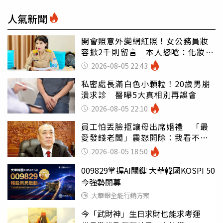
人氣新聞
開會照意外變網紅照！女公務員妝
容掀2千則留言 本人怒嗆：化妝有
錯嗎
2026-08-05 22:43
私密處長滿白色小顆粒！20歲男崩
潰求診 醫曝5大真相別再誤會
2026-08-05 22:10
員工怕丟臉拒讓母出席婚禮 「最
愛發錢老闆」震怒開除：我看不起
你
2026-08-05 18:50
009829掌握AI關鍵 大華韓國KOSPI 50
今強勢開募
大華銀全能行銷方案
今「武財神」生日求財也能求考運