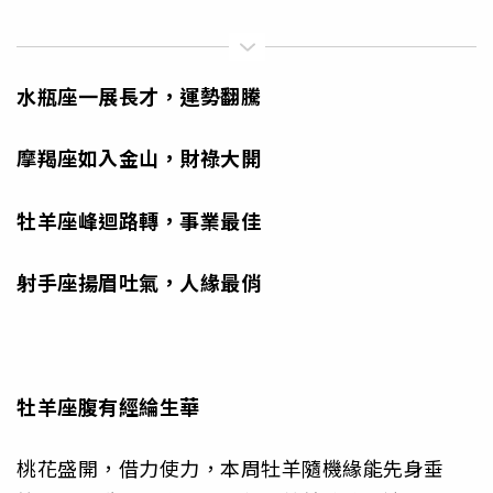
水瓶座
一展長才，運勢翻騰
摩羯座
如入金山，財祿大開
牡羊座
峰迴路轉，事業最佳
射手座
揚眉吐氣，人緣最俏
牡羊座
腹有經綸生華
桃花盛開，借力使力，本周牡羊隨機緣能先身垂