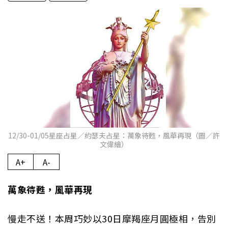
12/30-01/05星座占星／約瑟夫占星：萬象待甦，風華再現（圖／許
文偉繪）
A+
A-
萬象待甦，風華再現
慢走不送！本周巧妙以30日摩羯座月圓極相，告別