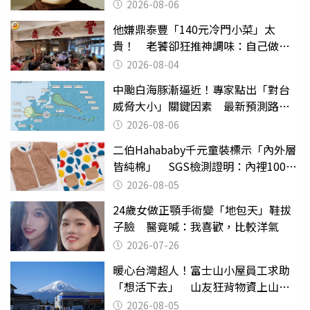
2026-08-06
他嫌鼎泰豐「140元冷門小菜」太
貴！ 老饕卻狂推神調味：自己做不
出來
2026-08-04
中颱白海豚漸逼近！專家點出「對台
威脅大小」關鍵因素 最新預測路徑
曝
2026-08-06
二伯Hahababy千元童裝標示「內外層
皆純棉」 SGS檢測證明：內裡100%
聚酯纖維
2026-08-05
24歲女做正顎手術變「地包天」鞋拔
子臉 醫竟喊：我喜歡，比較洋氣
2026-07-26
暖心台灣超人！富士山小屋員工求助
「想活下去」 山友狂背物資上山：
台灣真的是寶島
2026-08-05