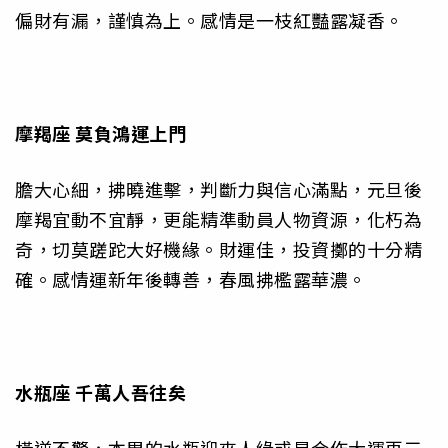
偏財有漏，謹慎為上。感情是一枝紅豔露凝香。
摩羯座
莫負鴻運上門
膽大心細，拂曉進擊，判斷力與信心滿點，元旦後
摩羯宜動不宜靜，更能精準動員人物資源，化朽為
奇，切莫蹉跎大好機緣。財運佳，投資擲的十分精
確。感情運新年後轉善，春風拂檻露華濃。
水瓶座
千萬人吾往矣