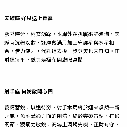
天蠍座
好風送上青雲
膠著時分，稍安勿躁，本周外在挑戰來勢洶洶，天
蠍宜沉著以對，逢摩羯滿月加上守護星與水星相
合，借力使力，混亂退去後一步登天也未可知。正
財運持平。感情是榴花開處照宮闈。
射手座
何妨敞開心門
養精蓄銳，以逸待勞，射手本周終於迎來煥然一新
之感，魚雁溝通方面的阻滯，終於突破盲點、打通
關節，觀察力敏銳，商場上洞燭先機。正財有守，