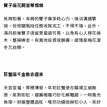
雙子座
花開並蒂燦爛
見微知著，本周的雙子需多耗心力，接洽溝通繁
瑣，但攸關階段任務收尾完工，不得不慎。此外，
滿月前後雙子須留意蜚語可畏，以免有心人移花接
木，整碗捧走。有異地投資或酬庸。感情是梅花凜
冬兀自開。
巨蟹座
千金散去還來
天官宣福，厚積薄發，年初巨蟹便在職場立威樹
德，氣勢如虹，運籌帷幄巧妙化解難題，一時風光
無限。財運整體昌旺，唯防功績煊赫犯小人，見好