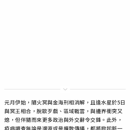
元月伊始，隨火冥與金海刑相消解，且逢水星於5日
與冥王相合，脫歐歹戲、區域戰雲，與邊界衝突又
熄，但伴隨而來更多政治與外交辭令交鋒。此外，
疫病調查無論是溯源或是擴散傳播，都將掀起新一