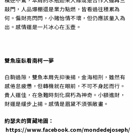
橫逆不驚，本周的水瓶迎來人緣或是合作大運再三
敲門，人品爆棚還是業力點燃，皆看過往積累為
何。偏財亮閃閃，小賭怡情不壞，但仍應該量入為
出。感情運是一片冰心在玉壺。
雙魚座
臥看南柯一夢
白駒過隙，雙魚本周先抑後揚，金海相刑，雖然有
感倦怠疲憊，但轉機就在眼前，不可不身起而行。
貴人運佳，在急難時刻化腐朽為神奇。小額進財，
財運是緩步上揚。感情是眉黛不須張敞畫。
約瑟夫的寶藏地圖：
https://www.facebook.com/mondedejoseph/