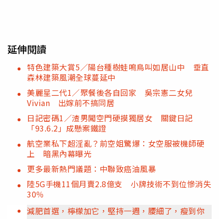
延伸閱讀
特色建築大賞5／陽台種樹蛙鳴鳥叫如居山中 垂直
森林建築風潮全球蔓延中
美麗星二代1／聚餐後各自回家 吳宗憲二女兒
Vivian 出嫁前不搞同居
日記密碼1／渣男闖空門硬摸獨居女 關鍵日記
「93.6.2」成懸案鐵證
航空業私下超淫亂？前空姐驚爆：女空服被機師硬
上 暗黑內幕曝光
更多最新熱門議題：中聯致癌油風暴
陸5G手機11個月賣2.8億支 小牌技術不到位慘消失
30％
減肥首選，檸檬加它，堅持一週，腰細了，瘦到你