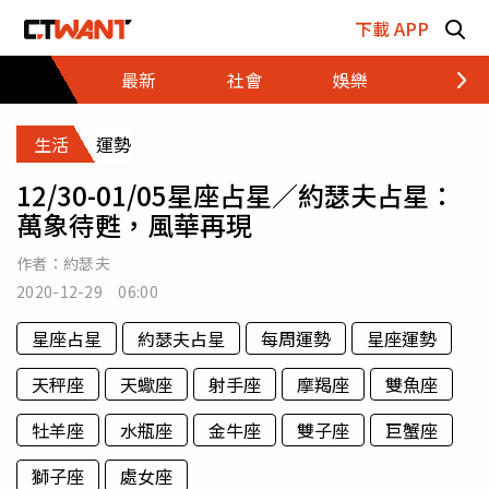
跳至主要內容區塊
下載 APP
最新
社會
娛樂
財經
生活
運勢
12/30-01/05星座占星／約瑟夫占星：
萬象待甦，風華再現
作者：
約瑟夫
2020-12-29 06:00
星座占星
約瑟夫占星
每周運勢
星座運勢
天秤座
天蠍座
射手座
摩羯座
雙魚座
牡羊座
水瓶座
金牛座
雙子座
巨蟹座
獅子座
處女座