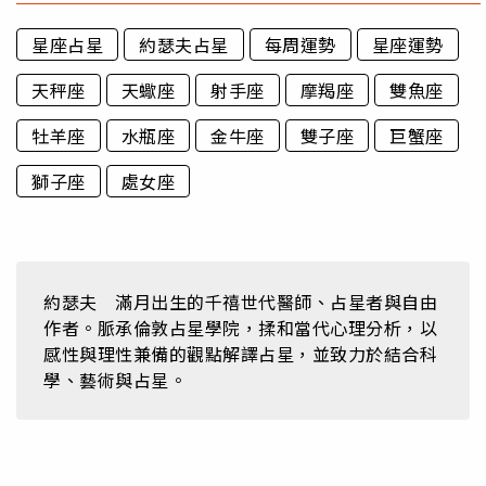
星座占星
約瑟夫占星
每周運勢
星座運勢
天秤座
天蠍座
射手座
摩羯座
雙魚座
牡羊座
水瓶座
金牛座
雙子座
巨蟹座
獅子座
處女座
約瑟夫 滿月出生的千禧世代醫師、占星者與自由
作者。脈承倫敦占星學院，揉和當代心理分析，以
感性與理性兼備的觀點解譯占星，並致力於結合科
學、藝術與占星。