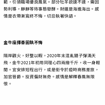
範，引領職場優良風氣。部分牡羊欲速不達，需因
勢利導，靜靜等待事態發酵。財運是海進海出。感
情是衣帶漸寬終不悔，切忌執著快語。
金牛座
擇善固執不悔
隔岸觀火，好整以暇，2020年末混亂隨子彈滿天
飛，金牛2021年初用同理心四兩撥千斤，收一身輕
閒。宜安排短程出行，或是銜令於疫時商務差旅，
加官晉爵。投資偏財無奇。感情是解釋春風無限
恨。