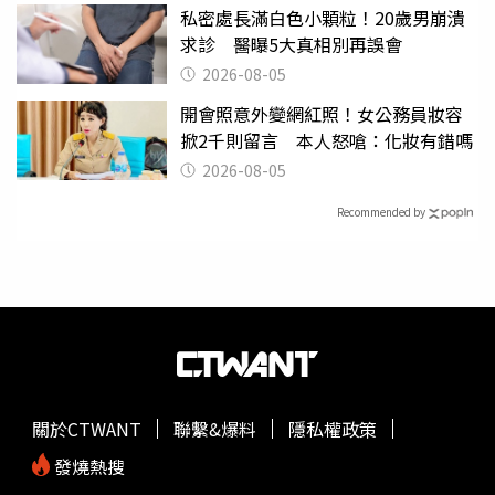
私密處長滿白色小顆粒！20歲男崩潰
求診 醫曝5大真相別再誤會
2026-08-05
開會照意外變網紅照！女公務員妝容
掀2千則留言 本人怒嗆：化妝有錯嗎
2026-08-05
Recommended by
關於CTWANT
聯繫&爆料
隱私權政策
發燒熱搜