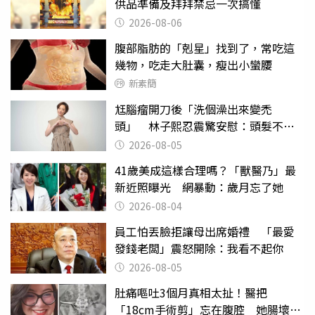
供品準備及拜拜禁忌一次搞懂
2026-08-06
腹部脂肪的「剋星」找到了，常吃這
幾物，吃走大肚囊，瘦出小蠻腰
新素簡
尪腦瘤開刀後「洗個澡出來變禿
頭」 林子熙忍震驚安慰：頭髮不重
要
2026-08-05
41歲美成這樣合理嗎？「獸醫乃」最
新近照曝光 網暴動：歲月忘了她
2026-08-04
員工怕丟臉拒讓母出席婚禮 「最愛
發錢老闆」震怒開除：我看不起你
2026-08-05
肚痛嘔吐3個月真相太扯！醫把
「18cm手術剪」忘在腹腔 她腸壞死