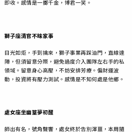
即收。感情是一擲千金，博君一笑。
獅子座
清官不昧家事
目光如炬，手到擒來，獅子事業再踩油門，直線達
陣，但須留意分際，避免過度介入團隊左右手的私
領域。留意身心高壓，不妨安排芳療。偏財運波
動，投資將有壓力測試。感情是不知何處是他鄉。
處女座
坐幽篁夢初醒
師出有名，號角聲響，處女終於告別渾噩，本周隨