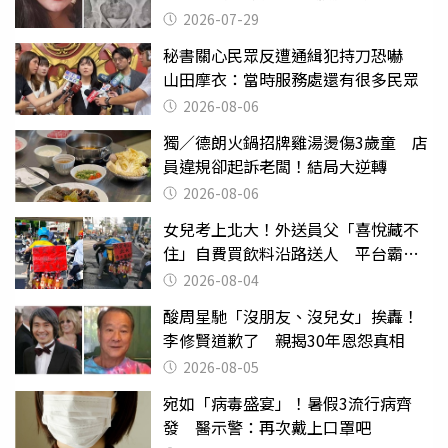
險喪命
2026-07-29
秘書關心民眾反遭通緝犯持刀恐嚇
山田摩衣：當時服務處還有很多民眾
2026-08-06
獨／德朗火鍋招牌雞湯燙傷3歲童 店
員違規卻起訴老闆！結局大逆轉
2026-08-06
女兒考上北大！外送員父「喜悅藏不
住」自費買飲料沿路送人 平台霸氣
幫付學費
2026-08-04
酸周星馳「沒朋友、沒兒女」挨轟！
李修賢道歉了 親揭30年恩怨真相
2026-08-05
宛如「病毒盛宴」！暑假3流行病齊
發 醫示警：再次戴上口罩吧