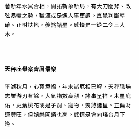
著新年水冥合相，開拓新象新局，有大刀闊斧、改
弦易轍之勢，職涯或是遇人事更調。直覺判斷準
確。正財扶搖，羨煞諸星。感情是一從二令三人
木。
天秤座
舉案齊眉最樂
平湖秋月，心寬意暢，年末諸厄相已解，天秤職場
志業游刃有餘，人氣指數高漲，諸事呈祥。木星庇
佑，更獲桃花或是子嗣、寵物，羨煞諸星。正偏財
運豐旺，但娛樂開銷也高。感情是會向瑤台月下
逢。