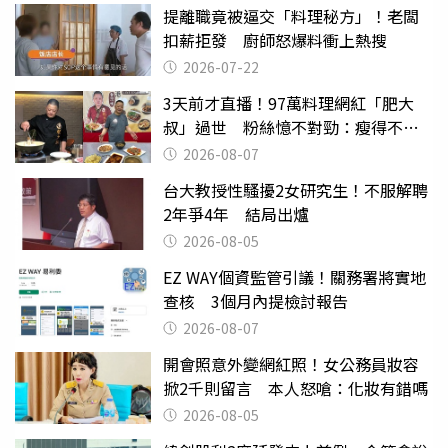
提離職竟被逼交「料理秘方」！老闆
扣薪拒發 廚師怒爆料衝上熱搜
2026-07-22
3天前才直播！97萬料理網紅「肥大
叔」過世 粉絲憶不對勁：瘦得不合
理
2026-08-07
台大教授性騷擾2女研究生！不服解聘
2年爭4年 結局出爐
2026-08-05
EZ WAY個資監管引議！關務署將實地
查核 3個月內提檢討報告
2026-08-07
開會照意外變網紅照！女公務員妝容
掀2千則留言 本人怒嗆：化妝有錯嗎
2026-08-05