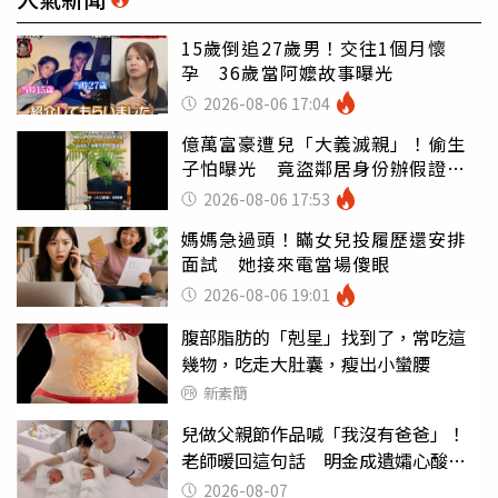
15歲倒追27歲男！交往1個月懷
孕 36歲當阿嬤故事曝光
2026-08-06 17:04
億萬富豪遭兒「大義滅親」！偷生
子怕曝光 竟盜鄰居身份辦假證落
戶
2026-08-06 17:53
媽媽急過頭！瞞女兒投履歷還安排
面試 她接來電當場傻眼
2026-08-06 19:01
腹部脂肪的「剋星」找到了，常吃這
幾物，吃走大肚囊，瘦出小蠻腰
新素簡
兒做父親節作品喊「我沒有爸爸」！
老師暖回這句話 明金成遺孀心酸惹
淚
2026-08-07