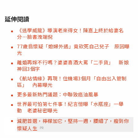
延伸閱讀
《逃學威龍》導演老來得女！陳嘉上終於給妻名
分…臉書洩端倪
77歲翁懷疑「媳婦外遇」竟砍死自己兒子 原因曝
光
離婚再嫁不行嗎？婆婆喜酒大罵「二手貨」 新娘
神回3個字
《航站情緣》再現！住機場3個月「自由出入管制
區」 內幕曝光
更多最新熱門議題：中聯致癌油風暴
世界最可怕第七件事！紀言愷曝「水瓶座」一舉
動 老婆秘密曝光
減肥首選，檸檬加它，堅持一週，腰細了，瘦到你
懷疑人生
PR