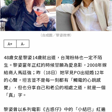
（合成圖／黎姿微博）
A+
A-
48歲女星黎姿14歲就出道，台灣粉絲也一定不陌
生。黎姿當年正紅的時候甘願為愛息影，2008年嫁
給商人馬廷強；昨（18日）她罕見PO出結婚12年
的心聲，坦言並不是每一刻都有「觸電的心跳感
覺」，但也分享自己和老公的相處之道，就是一個
「真」字。
黎姿曾以系列電影《古惑仔》中的「小結巴」紅遍