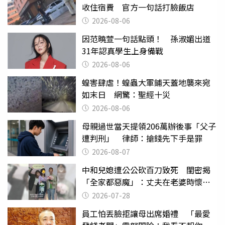
收住宿費 官方一句話打臉飯店
2026-08-06
因范曉萱一句話點頭！ 孫淑媚出道
31年認真學生上身備戰
2026-08-06
蝗害肆虐！蝗蟲大軍鋪天蓋地襲來宛
如末日 網驚：聖經十災
2026-08-06
母親過世當天提領206萬辦後事「父子
遭判刑」 律師：搶錢先下手是罪
2026-08-07
中和兒媳遭公公砍百刀致死 閨密揭
「全家都惡魔」：丈夫在老婆時懷孕
摔東西
2026-07-28
員工怕丟臉拒讓母出席婚禮 「最愛