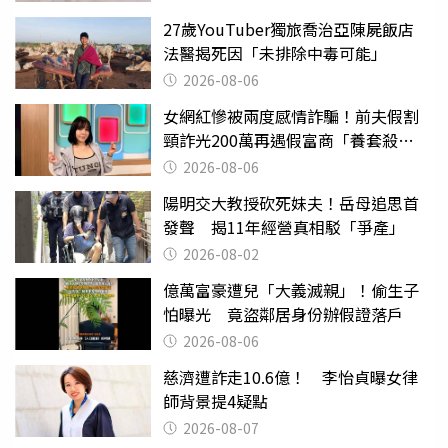
27歲YouTuber獨旅喬治亞陳屍飯店
法醫揭死因「未排除中毒可能」
2026-08-06
女網紅慘被兩度感情詐騙！前夫假割
頸詐光200萬再遇假富商「養套殺
2000萬」
2026-08-06
陽明交大教授砍死妹夫！岳母追思首
發聲 揭11年經營真相駁「爭產」
2026-08-02
億萬富豪遭兒「大義滅親」！偷生子
怕曝光 竟盜鄰居身份辦假證落戶
2026-08-06
慈濟遭詐走10.6億！ 李怡貞曝女律
師背景提4疑點
2026-08-07