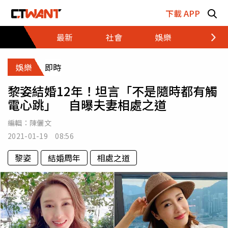
跳至主要內容區塊
下載 APP
最新
社會
娛樂
財經
娛樂
即時
黎姿結婚12年！坦言「不是隨時都有觸
電心跳」 自曝夫妻相處之道
編輯：
陳儷文
2021-01-19 08:56
黎姿
結婚周年
相處之道