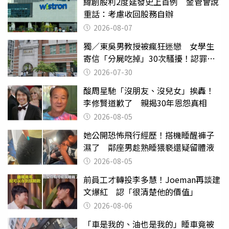
緯創股利2度延發史上首例 金管會說
重話：考慮收回股務自辦
2026-08-07
獨／東吳男教授被瘋狂迷戀 女學生
寄信「分屍吃掉」30次騷擾！認罪免
關
2026-07-30
酸周星馳「沒朋友、沒兒女」挨轟！
李修賢道歉了 親揭30年恩怨真相
2026-08-05
她公開恐怖飛行經歷！搭機睡醒褲子
濕了 鄰座男趁熟睡猥褻還疑留體液
2026-08-05
前員工才轉投李多慧！Joeman再談建
文爆紅 認「很清楚他的價值」
2026-08-06
「車是我的、油也是我的」睡車竟被