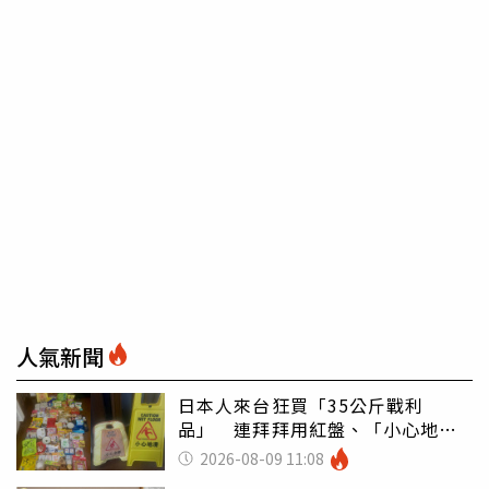
人氣新聞
日本人來台狂買「35公斤戰利
品」 連拜拜用紅盤、「小心地
滑」告示牌也帶回家
2026-08-09 11:08