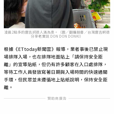
凌晨2點多的唐吉訶德人滿為患。（圖／翻攝臉書／台灣唐吉軻德
分享老實說 DON DON DONKI）
根據《ETtoday新聞雲》報導，業者事後已禁止現
場排隊入場，也在排隊地面貼上「請保持安全距
離」的宣導貼紙，但仍有許多顧客在入口處排隊，
等待工作人員發放寫著日期與入場時間的快速通關
手環，但民眾並未遵循地上貼紙說明，保持安全距
離。