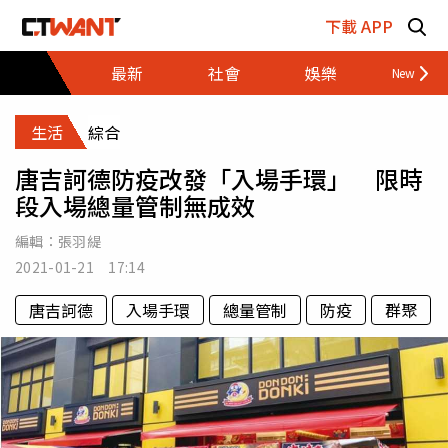
跳至主要內容區塊
下載 APP
最新
社會
娛樂
財經
生活
綜合
唐吉訶德防疫改發「入場手環」 限時
段入場總量管制無成效
編輯：
張羽緹
2021-01-21 17:14
唐吉訶德
入場手環
總量管制
防疫
群聚