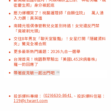
密慶生照」身分被起底
壓力爆棚哭了！桃醫護理師「自願住院」 萬人湧
入力讚：真英雄
南韓元祖偶像管教兒女差別待遇！女兒違反門禁
「竟被剃光頭」
交往8年男友「聊天室獵豔」！女星打開「隱藏資料
夾」驚見全裸合照
更多最新熱門議題：2026九合一選舉
台灣首見！桃園群聚驗出「美國L452R病毒株」
羅一鈞回應了
帶著皮克敏一起出門吧
PR
(02)6630-8641
投訴爆料專線：
、投訴爆料信箱：
119@ctwant.com