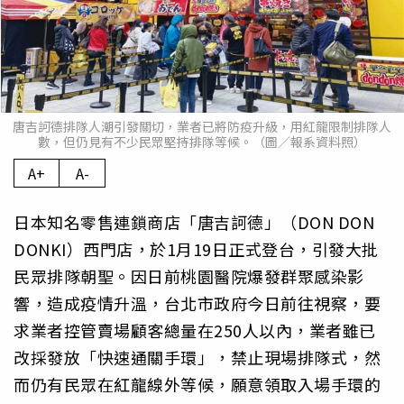
唐吉訶德排隊人潮引發關切，業者已將防疫升級，用紅龍限制排隊人
數，但仍見有不少民眾堅持排隊等候。（圖／報系資料照）
A+
A-
日本知名零售連鎖商店「唐吉訶德」（DON DON
DONKI）西門店，於1月19日正式登台，引發大批
民眾排隊朝聖。因日前桃園醫院爆發群聚感染影
響，造成疫情升溫，台北市政府今日前往視察，要
求業者控管賣場顧客總量在250人以內，業者雖已
改採發放「快速通關手環」，禁止現場排隊式，然
而仍有民眾在紅龍線外等候，願意領取入場手環的