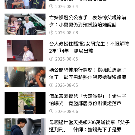
2026-08-04
亡妹慘遭公公毒手 表姊憶父親節前
夕：小舅舅仍到殯儀館陪她說話
2026-08-08
台大教授性騷擾2女研究生！不服解聘
2年爭4年 結局出爐
2026-08-05
她公開恐怖飛行經歷！搭機睡醒褲子
濕了 鄰座男趁熟睡猥褻還疑留體液
2026-08-05
億萬富豪遭兒「大義滅親」！偷生子
怕曝光 竟盜鄰居身份辦假證落戶
2026-08-06
母親過世當天提領206萬辦後事「父子
遭判刑」 律師：搶錢先下手是罪