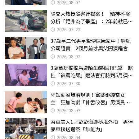
2026-08-07
陽交大教授殺害連襟案！ 精神科醫
分析「絕非為了爭產」：2年前就已言
行詭異
2026-07-22
37歲星二代男星驚傳陳屍家中！經紀
公司證實 2個月前才與父開演唱會
2026-08-02
3歲童玩搖搖馬遭陌生婦狠甩巴掌 瞎
扯「被罵吃屎」遭法官打臉判5月須入
監
2026-07-30
陸短劇圈爆潛規則！富婆砸錢當女
主 狂加吻戲「伸舌咬唇」男演員崩
潰
2026-08-03
香車美人1／彭彭海邊秘境外拍 男伴
豪車接送還祭「鈔能力」
2026-08-04