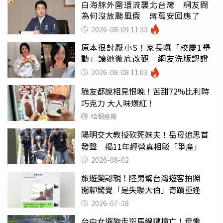
白海豚外圍環流襲北台灣 網友問
為何沒放颱風假 蔣萬安回應了
2026-08-09 11:33
原本很討厭小S！家長曝「校慶1舉
動」讓她徹底改觀 網友洗版認證
2026-08-08 11:03
脆友都說相見恨晚！苦甜72%比利時
巧克力 大人味爆紅！
哈根達斯
陽明交大教授砍死妹夫！岳母追思首
發聲 揭11年經營真相駁「爭產」
2026-08-02
旅遊變認親！陸男幫台灣遊客拍照
閒聊驚覺「是失聯大伯」奇蹟重逢
2026-07-18
台中女遛狗走斑馬線遭撞亡！母慟