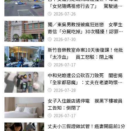
「女兒隨媽祖修行去了」 駕駛過失
致死判9月
2026-07-26
獨／東吳男教授被瘋狂迷戀 女學生
寄信「分屍吃掉」30次騷擾！認罪免
關
2026-07-30
新竹音樂教室命案10天後復課！他批
「太冷血」 員工怒駁：閉上嘴
2026-07-17
中和兒媳遭公公砍百刀致死 閨密揭
「全家都惡魔」：丈夫在老婆時懷孕
摔東西
2026-07-28
女子入住飯店遇停電 摸黑下樓被員
工告知：倒閉了
2026-07-17
丈夫小三假證做試管！癌妻開庭前1分