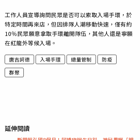
工作人員宣導詢問民眾是否可以索取入場手環，於
特定時間再來店，但因排隊人潮移動快速，僅有約
10％民眾願意拿取手環離開隊伍，其他人還是寧願
在紅龍外等候入場。
唐吉訶德
入場手環
總量管制
防疫
群聚
延伸閱讀
斷開賴弘國8個月！阿嬌嗨辦生日趴 神秘男曬「親