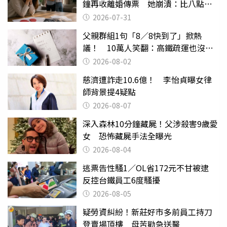
鐘再收離婚傳票 她崩潰：比八點檔
還扯
2026-07-31
父親群組1句「8／8快到了」掀熱
議！ 10萬人笑翻：高鐵疏運也沒列
父親節
2026-08-02
慈濟遭詐走10.6億！ 李怡貞曝女律
師背景提4疑點
2026-08-07
深入森林10分鐘藏屍！父涉殺害9歲愛
女 恐怖藏屍手法全曝光
2026-08-04
逃票告性騷1／OL省172元不甘被逮
反控台鐵員工6度騷擾
2026-08-05
疑勞資糾紛！新莊好市多前員工持刀
登賣場頂樓 母苦勸急送醫